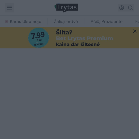
Karas Ukrainoje
Žalioji erdvė
Ačiū, Prezidente
E