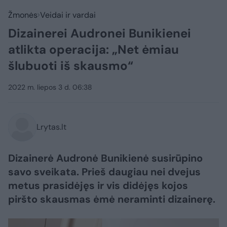
Žmonės
Veidai ir vardai
Dizainerei Audronei Bunikienei
atlikta operacija: „Net ėmiau
šlubuoti iš skausmo“
2022 m. liepos 3 d. 06:38
Lrytas.lt
Dizainerė Audronė Bunikienė susirūpino
savo sveikata. Prieš daugiau nei dvejus
metus prasidėjęs ir vis didėjęs kojos
piršto skausmas ėmė neraminti dizainerę.