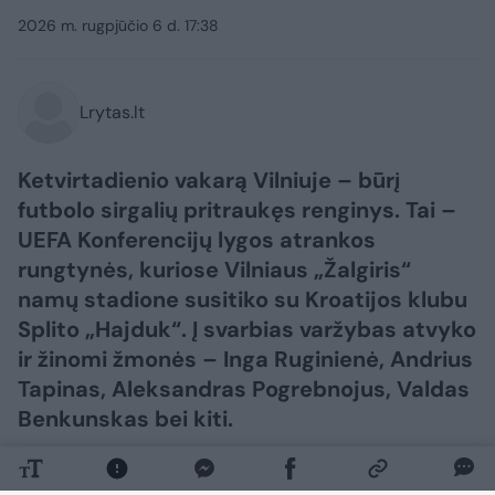
2026 m. rugpjūčio 6 d. 17:38
Lrytas.lt
Ketvirtadienio vakarą Vilniuje – būrį
futbolo sirgalių pritraukęs renginys. Tai –
UEFA Konferencijų lygos atrankos
rungtynės, kuriose Vilniaus „Žalgiris“
namų stadione susitiko su Kroatijos klubu
Splito „Hajduk“. Į svarbias varžybas atvyko
ir žinomi žmonės – Inga Ruginienė, Andrius
Tapinas, Aleksandras Pogrebnojus, Valdas
Benkunskas bei kiti.