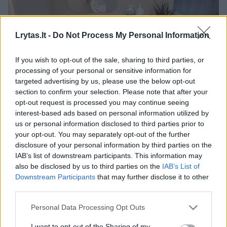
Lrytas.lt -
Do Not Process My Personal Information
If you wish to opt-out of the sale, sharing to third parties, or
processing of your personal or sensitive information for
targeted advertising by us, please use the below opt-out
section to confirm your selection. Please note that after your
opt-out request is processed you may continue seeing
interest-based ads based on personal information utilized by
us or personal information disclosed to third parties prior to
Daugiau nuotraukų (20)
your opt-out. You may separately opt-out of the further
disclosure of your personal information by third parties on the
IAB’s list of downstream participants. This information may
Audronei Bunikienei atlikta operacija.
also be disclosed by us to third parties on the
IAB’s List of
Asmeninio archyvo nuotr.
Downstream Participants
that may further disclose it to other
third parties.
Gal dar ir būčiau kentusi skausmą, bet prieš
Personal Data Processing Opt Outs
mėnesį ėmė stipriau skaudėti ir aš
I want to opt-out of the Sharing of my