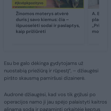
Žinomos moterys atvėrė
A. Buniki
duris į savo kiemus: čia –
plastines
išpuoselėti sodai ir paslaptys,
„Priklaus
kaip prižiūrėti
moterų, 
Esu be galo dėkinga gydytojams už
nuostabią priežiūrą ir rūpestį“, – džiaugėsi
piršto skausmą pamiršusi dizainerė.
Audronė džiaugėsi, kad vos tik grįžusi po
operacijos namo ji jau spėjo palaistyti kaitros
alinamą sodą ir pagaminti orkaitėje keptus