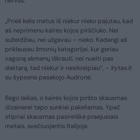
nervas.
„Prieš kelis metus iš niekur nieko pajutau, kad
aš neprimenu kairės kojos pirščiuko. Nei
sužeidžiau, nei užgavau – nieko. Kadangi aš
priklausau žmonių kategorijai, kur geriau
vagoną akmenų iškrauti, nei nueiti pas
daktarą, tad niekur ir nesikreipiau“, –
lrytas.lt
su šypsena pasakojo Audronė.
Bėgo laikas, o kairės kojos piršto skausmas
dizainerei tapo sunkiai pakeliamas. Ypač
stipriai skausmas pasireiškė praėjusiais
metais, svečiuojantis Italijoje.