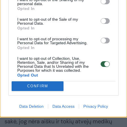
personal data.
pagalvojau, kad jei niekur nesikreipsiu, kaip gi
Opted In
rugsėjį atšoksiu savo dukros vestuves... Tad
I want to opt-out of the Sale of my
kreipiausi į specialistus“, – pasakojo ji.
Personal Data.
Opted In
I want to opt-out of processing my
Išoriškai medikai nepastebėjo jokių pakitimų,
Personal Data for Targeted Advertising.
Opted In
tačiau atlikus magnetinį rezonansą paaiškėjo,
I want to opt-out of Collection, Use,
jog Audronės kojos piršte – užspaustas
Retention, Sale, and/or Sharing of my
Personal Data that Is Unrelated with the
nervas. Tam, kad pašalintų skausmą, prireikė
Purposes for which it was collected.
Opted Out
operacijos.
CONFIRM
„Atliko operaciją, pašalino nervo užspaudimą
ir jokio skausmo aš nebejaučiu! Teiravausi
Data Deletion
Data Access
Privacy Policy
gydytojų, nuo ko tai galėjo atsitikti, tačiau jie
sakė, jog nėra aišku ir tokių atvejų medikų