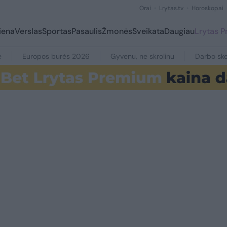
Orai
Lrytas.tv
Horoskopai
iena
Verslas
Sportas
Pasaulis
Žmonės
Sveikata
Daugiau
Lrytas 
e
Europos burės 2026
Gyvenu, ne skrolinu
Darbo ske