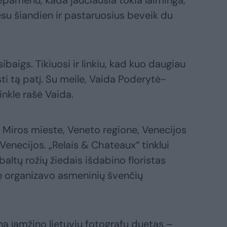
g nepamenu, kada jaučiausia tokia laiminga,
 esu šiandien ir pastaruosius beveik du
esibaigs. Tikiuosi ir linkiu, kad kuo daugiau
ti tą patį. Su meile, Vaida Poderytė-
inkle rašė Vaida.
 Miros mieste, Veneto regione, Venecijos
enecijos. „Relais & Chateaux“ tinklui
baltų rožių žiedais išdabino floristas
ę organizavo asmeninių švenčių
ą įamžino lietuvių fotografų duetas –