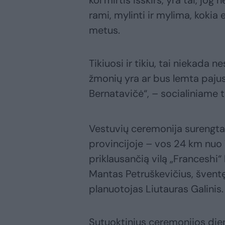
kol mirtis išskirs, yra tai, jo
rami, mylinti ir mylima, kokia
metus.
Tikiuosi ir tikiu, tai niekada n
žmonių yra ar bus lemta pajus
Bernatavičė“, – socialiniame t
Vestuvių ceremonija surengta
provincijoje – vos 24 km nuo V
priklausančią vilą „Franceshi“ 
Mantas Petruškevičius, švent
planuotojas Liutauras Galinis.
Sutuoktinius ceremonijos dien