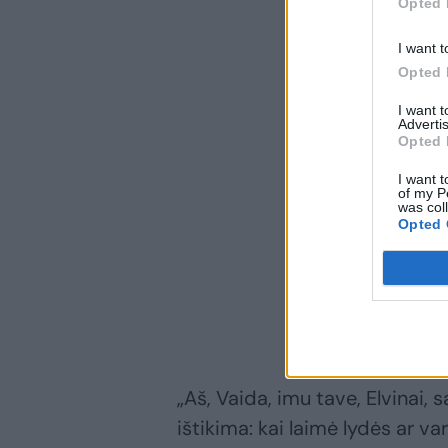
Opted 
I want t
Opted 
I want 
Advertis
Opted 
I want t
of my P
was col
Opted 
„Aš, Vaida, imu tave, Elvinai, 
ištikima: kai laimė lydės ar va