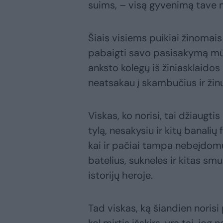
suims, – visą gyvenimą tave 
Šiais visiems puikiai žinomais
pabaigti savo pasisakymą mūs
anksto kolegų iš žiniasklaido
neatsakau į skambučius ir žin
Viskas, ko norisi, tai džiaugt
tylą, nesakysiu ir kitų banalių 
kai ir pačiai tampa nebeįdomu 
batelius, sukneles ir kitas smu
istorijų heroje.
Tad viskas, ką šiandien norisi