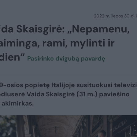
2022 m. liepos 30 d.
aida Skaisgirė: „Nepamenu,
iminga, rami, mylinti ir
ndien“
Pasirinko dvigubą pavardę
9-osios popietę Italijoje susituokusi televizi
odiuserė Vaida Skaisgirė (31 m.) paviešino
 akimirkas.