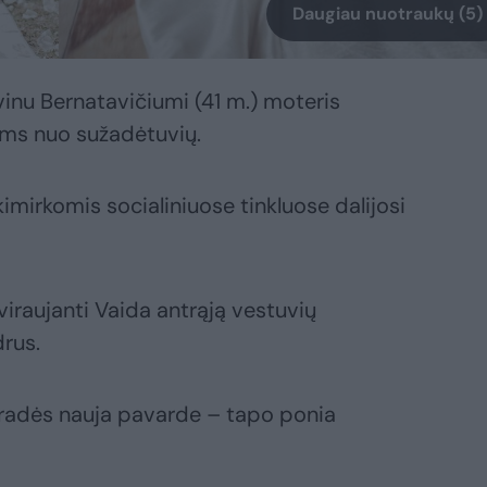
Daugiau nuotraukų (5)
inu Bernatavičiumi (41 m.) moteris
ms nuo sužadėtuvių.
mirkomis socialiniuose tinkluose dalijosi
iraujanti Vaida antrąją vestuvių
rus.
radės nauja pavarde – tapo ponia