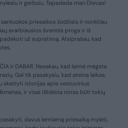
mylėsiu ir gerbsiu. Tepadeda man Dievas!
 santuokos priesaikos žodžiais ir norėčiau
ų svarbiausios šventės proga ir iš
s padėkoti už supratimą. Atsiprašau, kad
utes.
is ČIA ir DABAR. Nesakau, kad laimė mėgsta
frazių. Gal tik pasakysiu, kad ateina laikas,
skaityti istorijas apie vestuvinius
lkmenas, ir visai išblėsta noras būti tokių
 pasakyti, davus lemiamą priesaiką mylėti,