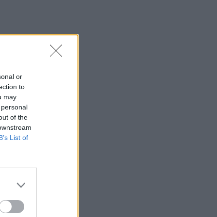
sonal or
ection to
ou may
 personal
out of the
 downstream
B’s List of