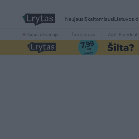
Naujausi
Skaitomiausi
Lietuvos d
Karas Ukrainoje
Žalioji erdvė
Ačiū, Prezident