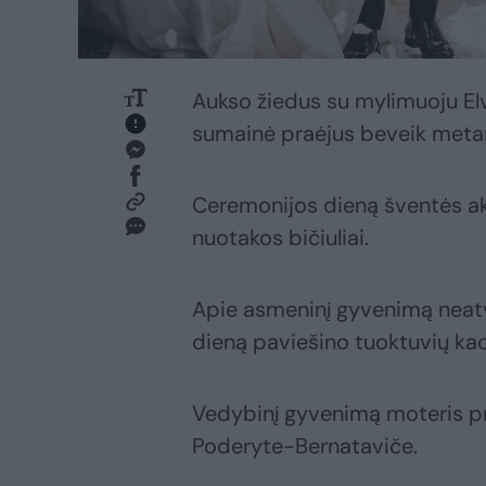
Aukso žiedus su mylimuoju Elv
sumainė praėjus beveik meta
Ceremonijos dieną šventės aki
nuotakos bičiuliai.
Apie asmeninį gyvenimą neatv
dieną paviešino tuoktuvių kad
Vedybinį gyvenimą moteris p
Poderyte-Bernataviče.