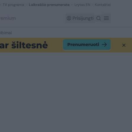
TV programa
Laikraščio prenumerata
Lrytas EN
Kontaktai
Premium
Prisijungti
lbimai