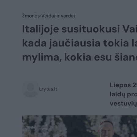
Žmonės
Veidai ir vardai
Italijoje susituokusi V
kada jaučiausia tokia la
mylima, kokia esu šia
Liepos 2
Lrytas.lt
laidų pr
vestuvių