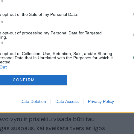
In
o opt-out of the Sale of my Personal Data.
In
to opt-out of processing my Personal Data for Targeted
ing.
In
o opt-out of Collection, Use, Retention, Sale, and/or Sharing
ersonal Data that Is Unrelated with the Purposes for which it
lected.
Out
CONFIRM
Data Deletion
Data Access
Privacy Policy
savo vyru ir prisiekiu visada būti tau
rgas suspaus, kai sveikata tvers ar ligos