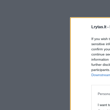
Lrytas.lt -
If you wish 
sensitive in
confirm you
continue se
information 
further disc
participants
Downstream 
Persona
I want t