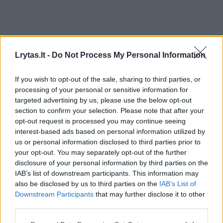
Lrytas.lt -
Do Not Process My Personal Information
If you wish to opt-out of the sale, sharing to third parties, or
processing of your personal or sensitive information for
targeted advertising by us, please use the below opt-out
section to confirm your selection. Please note that after your
Kaip tarė taip ir padarė – prieš keletą dienų
opt-out request is processed you may continue seeing
Antanas Guoga, drauge su dukromis, privačiu
interest-based ads based on personal information utilized by
us or personal information disclosed to third parties prior to
lėktuvu išskrido į Graikijoje esančią Mykonos
your opt-out. You may separately opt-out of the further
salą.
disclosure of your personal information by third parties on the
IAB’s list of downstream participants. This information may
also be disclosed by us to third parties on the
IAB’s List of
„Nuostabus laikas su dukrytėm, Mykonos.
Downstream Participants
that may further disclose it to other
third parties.
Labai gera būti tėčiu“, – šalia nuotraukos su