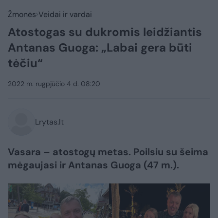
Žmonės
Veidai ir vardai
Atostogas su dukromis leidžiantis
Antanas Guoga: „Labai gera būti
tėčiu“
2022 m. rugpjūčio 4 d. 08:20
Lrytas.lt
Vasara – atostogų metas. Poilsiu su šeima
mėgaujasi ir Antanas Guoga (47 m.).