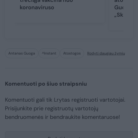
trečiąja vakcina nuo
atostoga
koronaviruso
Guoga pr
„Skyrybo
Antanas Guoga
^Instant
Atostogos
Rodyti daugiau žymių
Komentuoti po šiuo straipsniu
Komentuoti gali tik Lrytas registruoti vartotojai.
Prisijunkite prie registruotų vartotojų
bendruomenės ir bendraukite komentaruose!