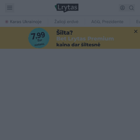
Karas Ukrainoje
Žalioji erdvė
Ačiū, Prezidente
E