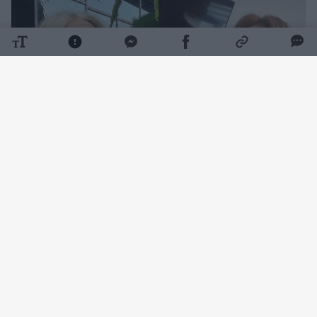
Daugiau nuotraukų (5)
Ketvirtadienį K. Meseguer „Instagram“
paskyroje pasirodė vaizdo įrašas, kuriame
matyti, kaip ji guli lovoje su nauju širdies
draugu.