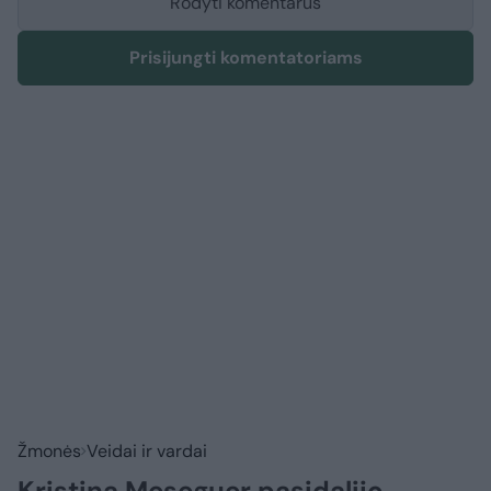
Rodyti komentarus
Prisijungti komentatoriams
Žmonės
Veidai ir vardai
Kristina Meseguer pasidalijo