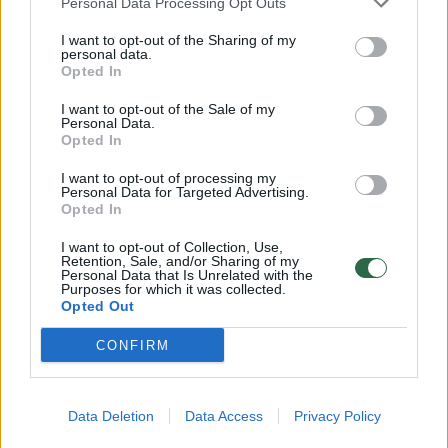
dukromis rašė jis.
Personal Data Processing Opt Outs
I want to opt-out of the Sharing of my
personal data.
„Laimingos Dukros, laimingas tėtis, laimingas
Opted In
gyvenimas“, – kitą dieną pasidalijęs kadru iš
I want to opt-out of the Sale of my
Personal Data.
restorano rašė A.Guoga.
Opted In
I want to opt-out of processing my
Personal Data for Targeted Advertising.
Opted In
I want to opt-out of Collection, Use,
Retention, Sale, and/or Sharing of my
Personal Data that Is Unrelated with the
Purposes for which it was collected.
Opted Out
CONFIRM
Data Deletion
Data Access
Privacy Policy