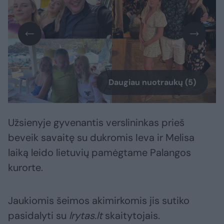
Daugiau nuotraukų (5)
Užsienyje gyvenantis verslininkas prieš
beveik savaitę su dukromis Ieva ir Melisa
laiką leido lietuvių pamėgtame Palangos
kurorte.
Jaukiomis šeimos akimirkomis jis sutiko
pasidalyti su
lrytas.lt
skaitytojais.