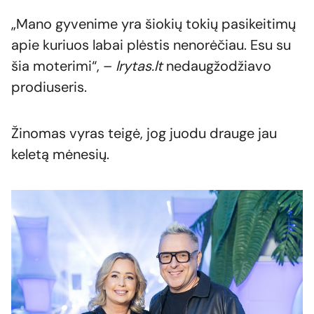
„Mano gyvenime yra šiokių tokių pasikeitimų
apie kuriuos labai plėstis nenorėčiau. Esu su
šia moterimi“, –
lrytas.lt
nedaugžodžiavo
prodiuseris.
Žinomas vyras teigė, jog juodu drauge jau
keletą mėnesių.