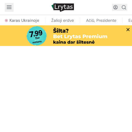
Karas Ukrainoje
Žalioji erdvė
Ačiū, Prezidente
E