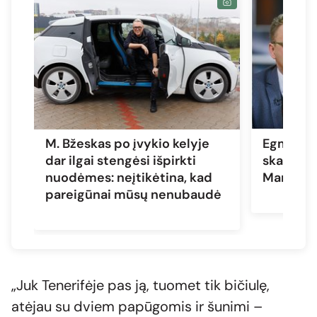
M. Bžeskas po įvykio kelyje
Egmonto 
dar ilgai stengėsi išpirkti
skaudi ne
nuodėmes: neįtikėtina, kad
Marija B
pareigūnai mūsų nenubaudė
„Juk Tenerifėje pas ją, tuomet tik bičiulę,
atėjau su dviem papūgomis ir šunimi –