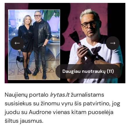
Daugiau nuotraukų (11)
Naujienų portalo
lrytas.lt
žurnalistams
susisiekus su žinomu vyru šis patvirtino, jog
juodu su Audrone vienas kitam puoselėja
šiltus jausmus.