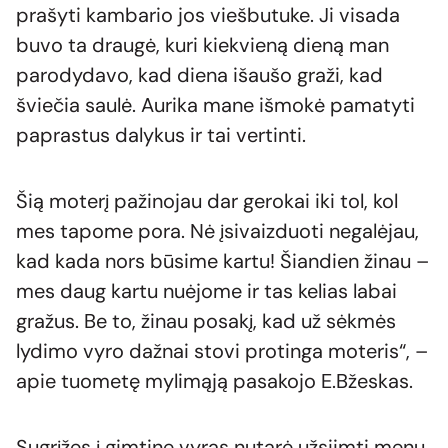
prašyti kambario jos viešbutuke. Ji visada
buvo ta draugė, kuri kiekvieną dieną man
parodydavo, kad diena išaušo graži, kad
šviečia saulė. Aurika mane išmokė pamatyti
paprastus dalykus ir tai vertinti.
Šią moterį pažinojau dar gerokai iki tol, kol
mes tapome pora. Nė įsivaizduoti negalėjau,
kad kada nors būsime kartu! Šiandien žinau –
mes daug kartu nuėjome ir tas kelias labai
gražus. Be to, žinau posakį, kad už sėkmės
lydimo vyro dažnai stovi protinga moteris“, –
apie tuometę mylimąją pasakojo E.Bžeskas.
Sugrįžęs į gimtinę vyras nutarė užsiimti menu.