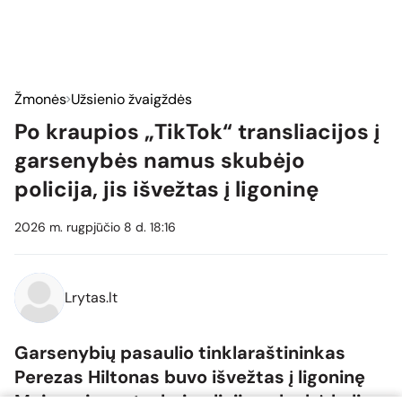
Žmonės
Užsienio žvaigždės
Po kraupios „TikTok“ transliacijos į
garsenybės namus skubėjo
policija, jis išvežtas į ligoninę
2026 m. rugpjūčio 8 d. 18:16
Lrytas.lt
Garsenybių pasaulio tinklaraštininkas
Perezas Hiltonas buvo išvežtas į ligoninę
Majamyje po to, kai policija sulaukė kelių