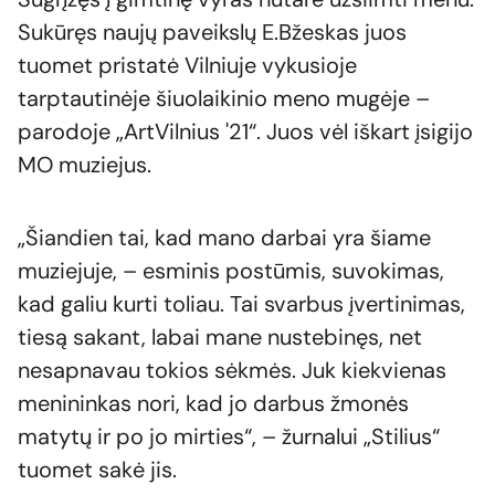
Sukūręs naujų paveikslų E.Bžeskas juos
tuomet pristatė Vilniuje vykusioje
tarptautinėje šiuolaikinio meno mugėje –
parodoje „ArtVilnius '21“. Juos vėl iškart įsigijo
MO muziejus.
„Šiandien tai, kad mano darbai yra šiame
muziejuje, – esminis postūmis, suvokimas,
kad galiu kurti toliau. Tai svarbus įvertinimas,
tiesą sakant, labai mane nustebinęs, net
nesapnavau tokios sėkmės. Juk kiekvienas
menininkas nori, kad jo darbus žmonės
matytų ir po jo mirties“, – žurnalui „Stilius“
tuomet sakė jis.