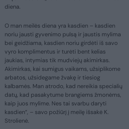
diena.
O man meilės diena yra kasdien – kasdien
noriu jausti gyvenimo pulsą ir jaustis mylima
bei geidžiama, kasdien noriu girdėti iš savo
vyro komplimentus ir turėti bent kelias
jaukias, intymias tik mudviejų akimirkas.
Akimirkas, kai sumigus vaikams, užsiplikome
arbatos, užsidegame žvakę ir tiesiog
kalbamės. Man atrodo, kad nereikia specialių
datų, kad pasakytume brangiems žmonėms,
kaip juos mylime. Nes tai svarbu daryti
kasdien“, – savo požiūrį į meilę išsakė K.
Strolienė.