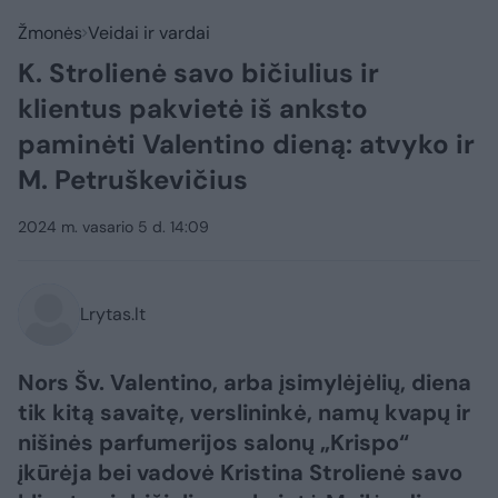
Žmonės
Veidai ir vardai
K. Strolienė savo bičiulius ir
klientus pakvietė iš anksto
paminėti Valentino dieną: atvyko ir
M. Petruškevičius
2024 m. vasario 5 d. 14:09
Lrytas.lt
Nors Šv. Valentino, arba įsimylėjėlių, diena
tik kitą savaitę, verslininkė, namų kvapų ir
nišinės parfumerijos salonų „Krispo“
įkūrėja bei vadovė Kristina Strolienė savo