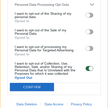
Personal Data Processing Opt Outs
I want to opt-out of the Sharing of my
personal data.
„Krispo“ įkūrėja ir vadovė K. Strolienė sako,
Opted In
kad atstovauti vienam brangiausių prancūzų
I want to opt-out of the Sale of my
Personal Data.
prekių ženklui – didžiulė pergalė ir kartu
Opted In
garbė. „Lalique“ – tai ne šiaip gražios ir
I want to opt-out of processing my
brangios žvakės, tai – meno kūriniai, kuriems
Personal Data for Targeted Advertising.
Opted In
neabejingi meno gerbėjai, kolekcionieriai. Tai
šimto metų istoriją skaičiuojantis prekių
I want to opt-out of Collection, Use,
Retention, Sale, and/or Sharing of my
ženklas, kurio krištolinės žvakės gaminamos
Personal Data that Is Unrelated with the
Purposes for which it was collected.
rankomis, dekoruojamos auksu ir platina. Tai
Opted Out
tarsi relikvijos, perduodamos iš kartos į kartą,
CONFIRM
šeimos židiniai. Todėl kaina ir yra kaip meno
kūrnių“, – sakė K. Strolienė.
Data Deletion
Data Access
Privacy Policy