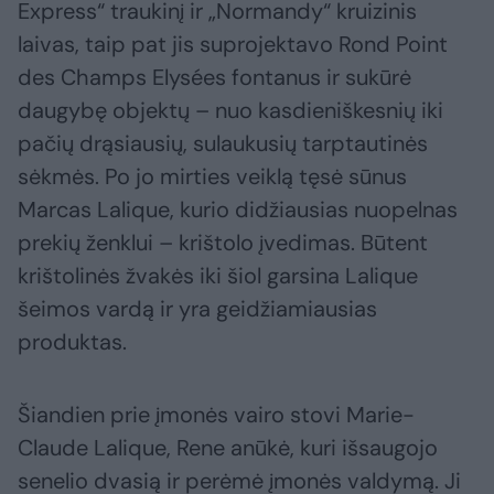
Express“ traukinį ir „Normandy“ kruizinis
laivas, taip pat jis suprojektavo Rond Point
des Champs Elysées fontanus ir sukūrė
daugybę objektų – nuo kasdieniškesnių iki
pačių drąsiausių, sulaukusių tarptautinės
sėkmės. Po jo mirties veiklą tęsė sūnus
Marcas Lalique, kurio didžiausias nuopelnas
prekių ženklui – krištolo įvedimas. Būtent
krištolinės žvakės iki šiol garsina Lalique
šeimos vardą ir yra geidžiamiausias
produktas.
Šiandien prie įmonės vairo stovi Marie-
Claude Lalique, Rene anūkė, kuri išsaugojo
senelio dvasią ir perėmė įmonės valdymą. Ji