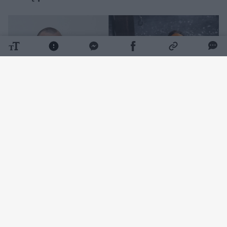
Daugiau nuotraukų (24)
Savo poziciją aktorius išsakė „Instagram“
istorijose, kuriomis sutiko pasidalyti ir su
portalo
Lrytas
skaitytojais. T. Gryn reagavo į
pastarosiomis dienomis nuskambėjusius