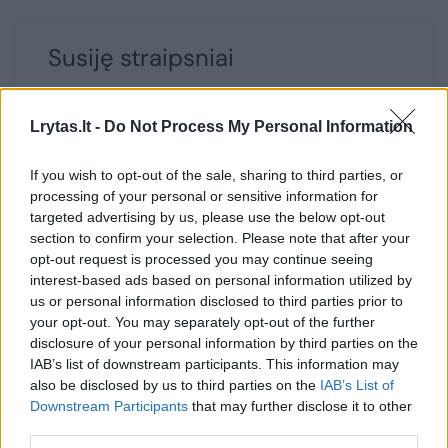
Susiję straipsniai
Lrytas.lt -
Do Not Process My Personal Information
If you wish to opt-out of the sale, sharing to third parties, or
processing of your personal or sensitive information for
targeted advertising by us, please use the below opt-out
section to confirm your selection. Please note that after your
opt-out request is processed you may continue seeing
interest-based ads based on personal information utilized by
us or personal information disclosed to third parties prior to
Kristina Strolienė sukvietė
Restoran
your opt-out. You may separately opt-out of the further
bičiulius: atskleidė, kas yra
įžymybių
disclosure of your personal information by third parties on the
tas itališkas „saldus
pasidali
IAB’s list of downstream participants. This information may
gyvenimas“
gniaužia
also be disclosed by us to third parties on the
IAB’s List of
kulinari
Downstream Participants
that may further disclose it to other
third parties.