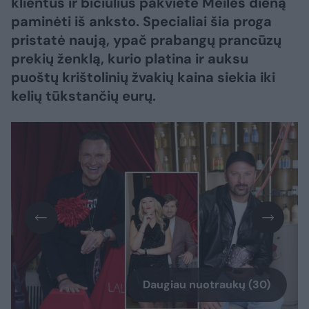
klientus ir bičiulius pakvietė Meilės dieną
paminėti iš anksto. Specialiai šia proga
pristatė naują, ypač prabangų prancūzų
prekių ženklą, kurio platina ir auksu
puoštų krištolinių žvakių kaina siekia iki
kelių tūkstančių eurų.
Daugiau nuotraukų (30)