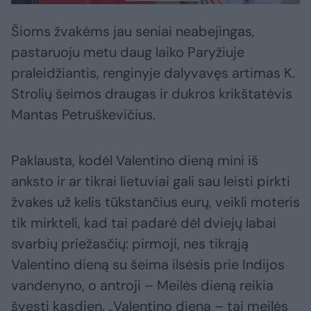
Šioms žvakėms jau seniai neabejingas,
pastaruoju metu daug laiko Paryžiuje
praleidžiantis, renginyje dalyvavęs artimas K.
Strolių šeimos draugas ir dukros krikštatėvis
Mantas Petruškevičius.
Paklausta, kodėl Valentino dieną mini iš
anksto ir ar tikrai lietuviai gali sau leisti pirkti
žvakes už kelis tūkstančius eurų, veikli moteris
tik mirkteli, kad tai padarė dėl dviejų labai
svarbių priežasčių: pirmoji, nes tikrąją
Valentino dieną su šeima ilsėsis prie Indijos
vandenyno, o antroji – Meilės dieną reikia
švęsti kasdien. „Valentino diena – tai meilės