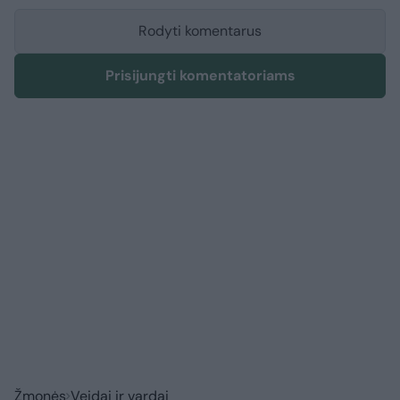
Rodyti komentarus
Prisijungti komentatoriams
Žmonės
Veidai ir vardai