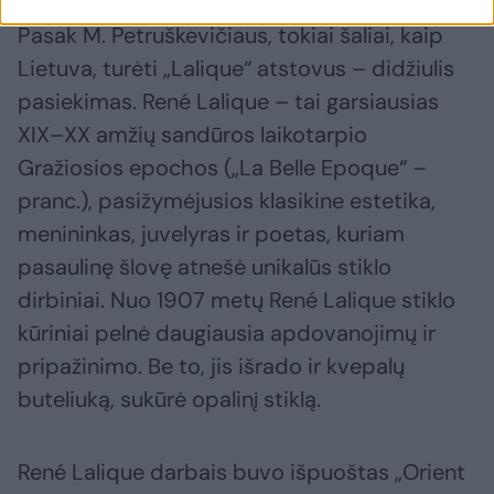
Pasak M. Petruškevičiaus, tokiai šaliai, kaip
Lietuva, turėti „Lalique“ atstovus – didžiulis
pasiekimas. René Lalique – tai garsiausias
XIX–XX amžių sandūros laikotarpio
Gražiosios epochos („La Belle Epoque“ –
pranc.), pasižymėjusios klasikine estetika,
menininkas, juvelyras ir poetas, kuriam
pasaulinę šlovę atnešė unikalūs stiklo
dirbiniai. Nuo 1907 metų René Lalique stiklo
kūriniai pelnė daugiausia apdovanojimų ir
pripažinimo. Be to, jis išrado ir kvepalų
buteliuką, sukūrė opalinį stiklą.
René Lalique darbais buvo išpuoštas „Orient