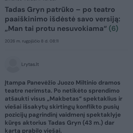
Tadas Gryn patrūko – po teatro
paaiškinimo išdėstė savo versiją:
„Man tai protu nesuvokiama“
(6)
2026 m. rugpjūčio 8 d. 08:11
Lrytas.lt
Įtampa Panevėžio Juozo Miltinio dramos
teatre nerimsta. Po netikėto sprendimo
atšaukti visus „Makbetas“ spektaklius ir
viešai išsakytų skirtingų konflikto pusių
pozicijų pagrindinį vaidmenį spektaklyje
kūręs aktorius Tadas Gryn (43 m.) dar
kartą prabilo viešai.