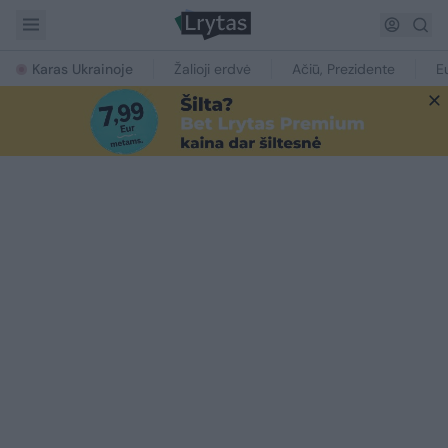
Karas Ukrainoje
Žalioji erdvė
Ačiū, Prezidente
E