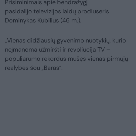
Prisiminimais apie bendražygį
pasidalijo televizijos laidų prodiuseris
Dominykas Kubilius (46 m.).
„Vienas didžiausių gyvenimo nuotykių, kurio
neįmanoma užmiršti ir revoliucija TV –
populiarumo rekordus mušęs vienas pirmųjų
realybės šou „Baras“.