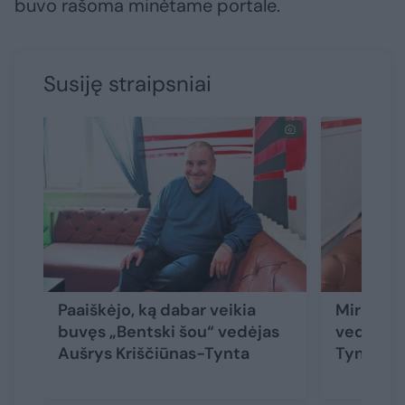
buvo rašoma minėtame portale.
Susiję straipsniai
Paaiškėjo, ką dabar veikia
Mirė buv
buvęs „Bentski šou“ vedėjas
vedėjas 
Aušrys Kriščiūnas-Tynta
Tynta
(3