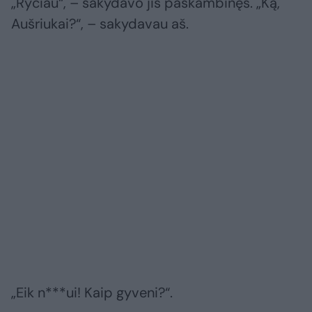
„Ryčiau“, – sakydavo jis paskambinęs. „Ką,
Aušriukai?“, – sakydavau aš.
„Eik n***ui! Kaip gyveni?“.