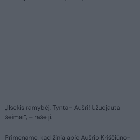
„Ilsėkis ramybėj, Tynta– Aušri! Užuojauta
šeimai“, – rašė ji.
Primename, kad žinią apie Aušrio Kriščiūno-