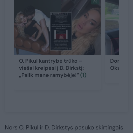
O. Pikul kantrybė trūko –
Dominyka
viešai kreipėsi į D. Dirkstį:
Oksanos 
„Palik mane ramybėje!“
(1)
Nors O. Pikul ir D. Dirkstys pasuko skirtingais