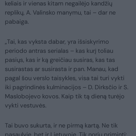
keliais ir vienas kitam negailėjo kandžių
replikų, A. Valinsko manymu, tai – dar ne
pabaiga.
„Tai, kas vyksta dabar, yra išsiskyrimo
periodo antras serialas – kas kurį toliau
pasiųs, kas ir ką greičiau susiras, kas tas
susirastas ar susirasta ir pan. Manau, kad
pagal šou verslo taisykles, visa tai turi vykti
iki pagrindinės kulminacijos – D. Dirksčio ir S.
Maslobojevo kovos. Kaip tik tą dieną turėjo
vykti vestuvės.
Tai buvo sukurta, ir ne pirmą kartą. Ne tik
pasaulyje, bet ir Lietuvoje. Tik noriu priminti: