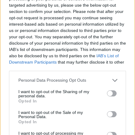
targeted advertising by us, please use the below opt-out
Kauno miesto tarybos nariu, Kultūros ir meno
section to confirm your selection. Please note that after your
komiteto pirmininku, aršiu kovotoju už
opt-out request is processed you may continue seeing
interest-based ads based on personal information utilized by
lietuvybę.
us or personal information disclosed to third parties prior to
your opt-out. You may separately opt-out of the further
disclosure of your personal information by third parties on the
Vėliau, pasitraukęs iš Kauno valdžios, Aušrys
IAB’s list of downstream participants. This information may
dirbo rinkodaros ir reklamos srityje. Kurį laiką
also be disclosed by us to third parties on the
IAB’s List of
Downstream Participants
that may further disclose it to other
jis iš Kauno važinėjo į Marijampolę – triūsė
third parties.
įmonėje, užsiimančioje įdarbinimu.
Personal Data Processing Opt Outs
Aušrys gyveno su žmona Inga ir augino 11
I want to opt-out of the Sharing of my
personal data.
metų sūnų Vakarį Vytį.
Opted In
I want to opt-out of the Sale of my
Personal Data.
Opted In
Dominykas Kubilius
Aušrys Kriščiūnas Tynta
Rytis Zemkauskas
Rodyti daugiau žymių
I want to opt-out of processing my