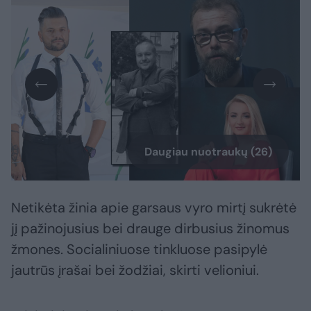
Daugiau nuotraukų (26)
Netikėta žinia apie garsaus vyro mirtį sukrėtė
jį pažinojusius bei drauge dirbusius žinomus
žmones. Socialiniuose tinkluose pasipylė
jautrūs įrašai bei žodžiai, skirti velioniui.