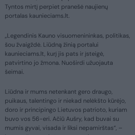
Tyntos mirtį perpiet pranešė naujienų
portalas kaunieciams.lt.
„Legendinis Kauno visuomenininkas, politikas,
šou žvaigždė. Liūdną žinią portalui
kaunieciams.lt, kurį jis pats ir įsteigė,
patvirtino jo žmona. Nuoširdi užuojauta
šeimai.
Liūdna ir mums netenkant gero draugo,
puikaus, talentingo ir niekad nelėkšto kūrėjo,
doro ir principingo Lietuvos patrioto, kuriam
buvo vos 56-eri. Ačiū Aušry, kad buvai su
mumis gyvai, visada ir liksi nepamirštas“, –