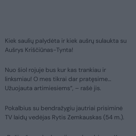
Kiek saulių palydėta ir kiek aušrų sulaukta su
Aušrys Kriščiūnas-Tynta!
Nuo šiol rojuje bus kur kas trankiau ir
linksmiau! O mes tikrai dar pratęsime…
Užuojauta artimiesiems“, – rašė jis.
Pokalbius su bendražygiu jautriai prisiminė
TV laidų vedėjas Rytis Zemkauskas (54 m.).