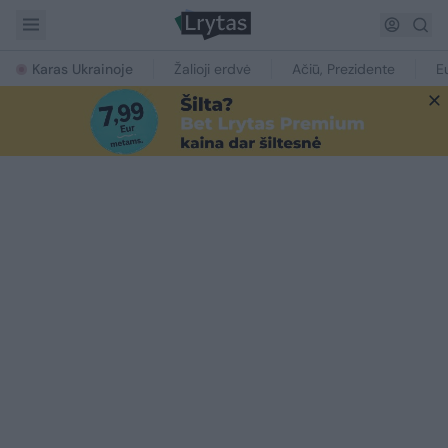
Karas Ukrainoje
Žalioji erdvė
Ačiū, Prezidente
E