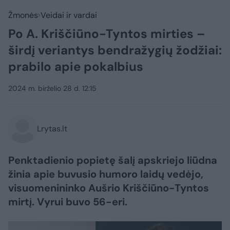
Žmonės
Veidai ir vardai
Po A. Kriščiūno-Tyntos mirties –
širdį veriantys bendražygių žodžiai:
prabilo apie pokalbius
2024 m. birželio 28 d. 12:15
Lrytas.lt
Penktadienio popietę šalį apskriejo liūdna
žinia apie buvusio humoro laidų vedėjo,
visuomenininko Aušrio Kriščiūno-Tyntos
mirtį. Vyrui buvo 56-eri.