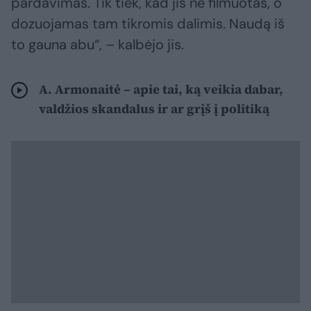
pardavimas. Tik tiek, kad jis ne filmuotas, o
dozuojamas tam tikromis dalimis. Naudą iš
to gauna abu“, – kalbėjo jis.
A. Armonaitė – apie tai, ką veikia dabar,
valdžios skandalus ir ar grįš į politiką