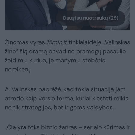
Daugiau nuotraukų (29)
Žinomas vyras
15min.lt
tinklalaidėje „Valinskas
žino“ šią dramą pavadino pramogų pasaulio
žaidimu, kuriuo, jo manymu, stebėtis
nereikėtų.
A. Valinskas pabrėžė, kad tokia situacija jam
atrodo kaip verslo forma, kuriai klestėti reikia
ne tik strategijos, bet ir geros vaidybos.
„Čia yra toks biznio žanras – serialo kūrimas ir