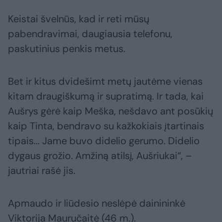
Keistai švelnūs, kad ir reti mūsų
pabendravimai, daugiausia telefonu,
paskutinius penkis metus.
Bet ir kitus dvidešimt metų jautėme vienas
kitam draugiškumą ir supratimą. Ir tada, kai
Aušrys gėrė kaip Meška, nešdavo ant posūkių
kaip Tinta, bendravo su kažkokiais įtartinais
tipais... Jame buvo didelio gerumo. Didelio
dygaus grožio. Amžiną atilsį, Aušriukai“, –
jautriai rašė jis.
Apmaudo ir liūdesio neslėpė dainininkė
Viktorija Mauručaitė (46 m.).