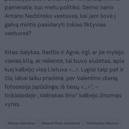
pamenate, tuo metu politiko, Seimo nario
Antano Nedzinsko vestuves, kai jam šovė į
galvą mintis pasidaryti tokias fiktyvias
vestuves?
Kitas dalykas, Radžis ir Agnė, irgi, ar jie mylėjo
vienas kitą, ar nekentė, tai buvo siužetas, apie
kurį kalbėjo visa Lietuva <...>. Lygiai taip pat ir
čia, labai laiku pradėta, per Valentino dieną,
fotosesija įspūdinga, iš tiesų <...>“, –
tinklalaidėje „Valinskas žino“ kalbėjo žinomas
vyras.
Arūnas Valinskas
Oksana Pikul-Jasaitienė
Dominykas Dirkstys