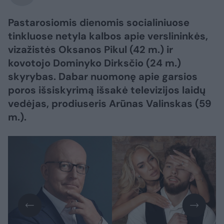
Pastarosiomis dienomis socialiniuose
tinkluose netyla kalbos apie verslininkės,
vizažistės Oksanos Pikul (42 m.) ir
kovotojo Dominyko Dirksčio (24 m.)
skyrybas. Dabar nuomonę apie garsios
poros išsiskyrimą išsakė televizijos laidų
vedėjas, prodiuseris Arūnas Valinskas (59
m.).