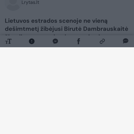
Lrytas.lt
Lietuvos estrados scenoje ne vieną
dešimtmetį žibėjusi Birutė Dambrauskaitė
šiandien gyvena kur kas ramiau ir
viešumoje pasirodo itin retai. Vis dėlto
visai neseniai gerbėjai išvydo naują
legendinės atlikėjos nuotrauką.