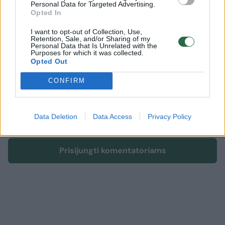
Personal Data for Targeted Advertising.
Opted In
I want to opt-out of Collection, Use,
Komentuoti po šiuo straipsniu
Retention, Sale, and/or Sharing of my
Personal Data that Is Unrelated with the
Purposes for which it was collected.
Komentuoti gali tik Lrytas registruoti vartotojai.
Opted Out
Prisijunkite prie registruotų vartotojų
CONFIRM
bendruomenės ir bendraukite komentaruose!
Data Deletion
Data Access
Privacy Policy
Rodyti komentarus
Prisijungti komentatoriams