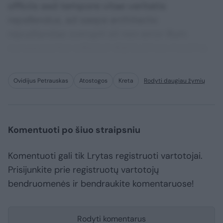
officiis sed tempore vitae veritatis
repellendus, ad saepe architecto
repudiandae corrupti sit non error illum
consequuntur adipisci dignissimos maxime.
Ovidijus Petrauskas
Atostogos
Kreta
Rodyti daugiau žymių
Komentuoti po šiuo straipsniu
Komentuoti gali tik Lrytas registruoti vartotojai.
Prisijunkite prie registruotų vartotojų
bendruomenės ir bendraukite komentaruose!
Rodyti komentarus