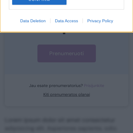
Prisijunkite prie mūsų bendruomenės ir tapkite
prenumeratoriumi
1
Data Deletion
Data Access
Privacy Policy
Vos nuo
Eur / mėn.
Prenumeruoti
Jau esate prenumeratorius?
Prisijunkite
Kiti prenumeratos planai
Lorem ipsum dolor sit amet consectetur
adipisicing elit. Asperiores sapiente, odio