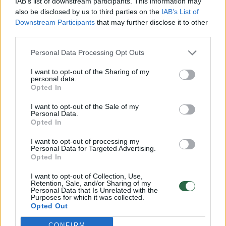
norėjosi atsipūsti nuo visų darbų.
IAB’s list of downstream participants. This information may
also be disclosed by us to third parties on the
IAB’s List of
Downstream Participants
that may further disclose it to other
third parties.
Tačiau, kad ir kaip norėjome pailsėti nesigavo
išsėdėti mums vienoje vietoje. Šios
Personal Data Processing Opt Outs
atostogos buvo be vaikų, tai stengiamės,
I want to opt-out of the Sharing of my
personal data.
kiek galima daugiau papramogauti ir pajausti
Opted In
tą Graikijos atmosferą“ , – teigė vyras.
I want to opt-out of the Sale of my
Personal Data.
Opted In
Graikijos sala porą pakerėjo savo
I want to opt-out of processing my
kraštovaizdžiais.
Personal Data for Targeted Advertising.
Opted In
I want to opt-out of Collection, Use,
Retention, Sale, and/or Sharing of my
Personal Data that Is Unrelated with the
Norite skaityti toliau?
Purposes for which it was collected.
Opted Out
CONFIRM