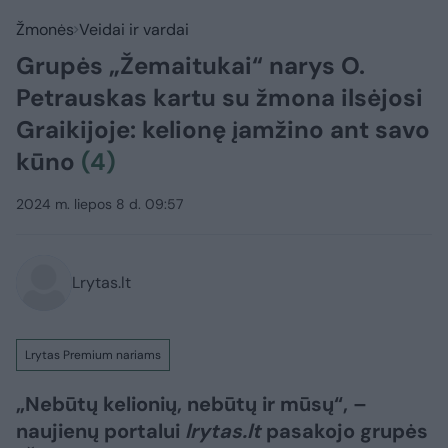
Žmonės
Veidai ir vardai
Grupės „Žemaitukai“ narys O.
Petrauskas kartu su žmona ilsėjosi
Graikijoje: kelionę įamžino ant savo
kūno
(4)
2024 m. liepos 8 d. 09:57
Lrytas.lt
Lrytas Premium nariams
„Nebūtų kelionių, nebūtų ir mūsų“, –
naujienų portalui
lrytas.lt
pasakojo grupės