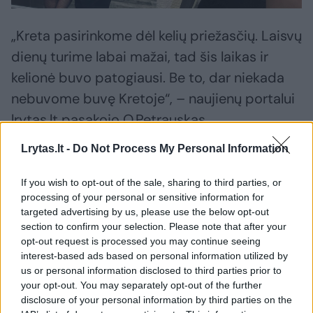
„Kreta pasirinkome dėl kelių priežasčių. Laisvų
dienų turime labai mažai, tad šis laikas ir
kelionė buvo patogiausi. Be to, dar niekada
nebuvome buvę Kretoje“, – naujienų portalui
lrytas.lt pasakojo O.Petrauskas
Lrytas.lt -
Do Not Process My Personal Information
Šįkart jųdviejų kelionės tikslas buvo
If you wish to opt-out of the sale, sharing to third parties, or
kokybiškai pailsėti, tačiau jie spėjo ir
processing of your personal or sensitive information for
susipažinti su Graikijos sala.
targeted advertising by us, please use the below opt-out
section to confirm your selection. Please note that after your
opt-out request is processed you may continue seeing
„Mums patinka tiek poilsinės, tiek pažintinės
interest-based ads based on personal information utilized by
us or personal information disclosed to third parties prior to
kelionės. Šįkart rinkomės poilsinę, kadangi
your opt-out. You may separately opt-out of the further
vasarą „Žemaitukams“ pats darbymetis, tai
disclosure of your personal information by third parties on the