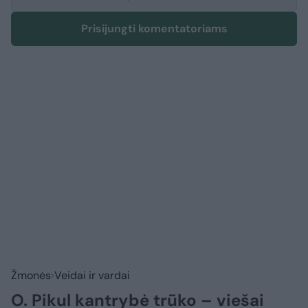
Prisijungti komentatoriams
Žmonės
Veidai ir vardai
O. Pikul kantrybė trūko – viešai