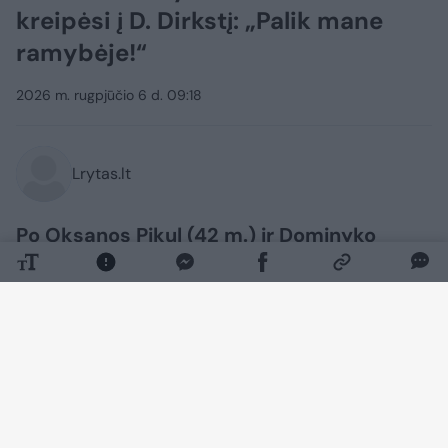
kreipėsi į D. Dirkstį: „Palik mane
ramybėje!“
2026 m. rugpjūčio 6 d. 09:18
Lrytas.lt
Po Oksanos Pikul (42 m.) ir Dominyko
Dirksčio (24 m.) išsiskyrimo viešai
besitęsiantis konfliktas įgauna naują
pagreitį.