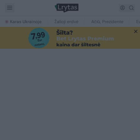
Karas Ukrainoje
Žalioji erdvė
Ačiū, Prezidente
E