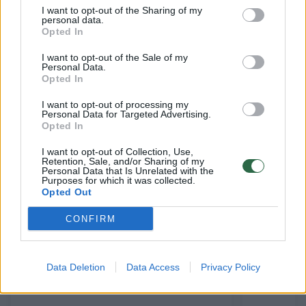
I want to opt-out of the Sharing of my
centru, kurį automobiliu, ne piko metu galima
personal data.
Opted In
pasiekti greičiau nei per 15 minučių.
I want to opt-out of the Sale of my
Personal Data.
Opted In
Susiję straipsniai
I want to opt-out of processing my
Personal Data for Targeted Advertising.
Opted In
I want to opt-out of Collection, Use,
Retention, Sale, and/or Sharing of my
Personal Data that Is Unrelated with the
Purposes for which it was collected.
Opted Out
CONFIRM
Mirė atlikėjos Vaidos
Vaida Ge
Data Deletion
Data Access
Privacy Policy
Genytės mama
skaudžią