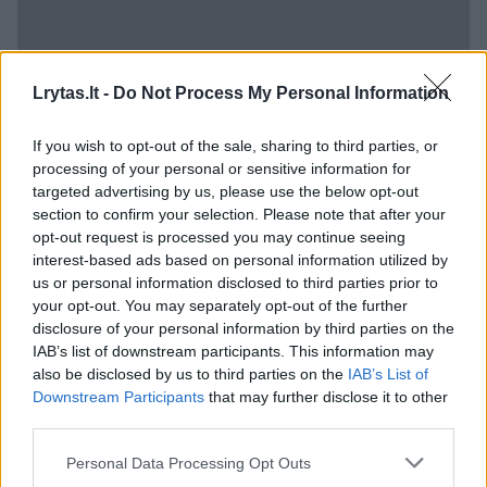
Lrytas.lt -
Do Not Process My Personal Information
If you wish to opt-out of the sale, sharing to third parties, or
processing of your personal or sensitive information for
targeted advertising by us, please use the below opt-out
section to confirm your selection. Please note that after your
opt-out request is processed you may continue seeing
Pridėta, kad jis yra Vėtrungių gatvėje, kur
interest-based ads based on personal information utilized by
gerai išvystyta infrastruktūra – šalia viešojo
us or personal information disclosed to third parties prior to
your opt-out. You may separately opt-out of the further
transporto stotelės, prekybos centras „Big“,
disclosure of your personal information by third parties on the
kavinės, Fabijoniškių baseinas, sporto klubai,
IAB’s list of downstream participants. This information may
also be disclosed by us to third parties on the
IAB’s List of
mokymosi įstaigos, grožio salonai.
Downstream Participants
that may further disclose it to other
third parties.
Naujiesiems šeimininkams Vaida žada ir
Personal Data Processing Opt Outs
patogų bei greitą susisiekimas su miesto