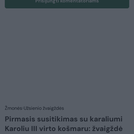
Prisijungti komentatoriams
Žmonės
Užsienio žvaigždės
Pirmasis susitikimas su karaliumi
Karoliu III virto košmaru: žvaigždė