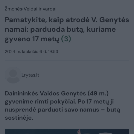
Žmonės
Veidai ir vardai
Pamatykite, kaip atrodė V. Genytės
namai: parduoda butą, kuriame
gyveno 17 metų
(3)
2024 m. lapkričio 6 d. 19:53
Lrytas.lt
Dainininkės Vaidos Genytės (49 m.)
gyvenime rimti pokyčiai. Po 17 metų ji
nusprendė parduoti savo namus – butą
sostinėje.