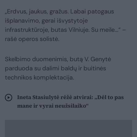
„Erdvus, jaukus, gražus. Labai patogaus
išplanavimo, gerai išvystytoje
infrastruktūroje, butas Vilniuje. Su meile...“ –
rašė operos solistė.
Skelbimo duomenimis, butą V. Genytė
parduoda su dalimi baldų ir buitinės
technikos komplektacija.
Ineta Stasiulytė rėžė atvirai: „Dėl to pas
mane ir vyrai neužsilaiko“