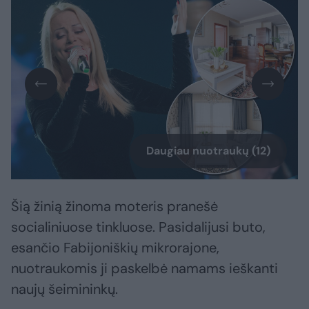
Daugiau nuotraukų (12)
Šią žinią žinoma moteris pranešė
socialiniuose tinkluose. Pasidalijusi buto,
esančio Fabijoniškių mikrorajone,
nuotraukomis ji paskelbė namams ieškanti
naujų šeimininkų.