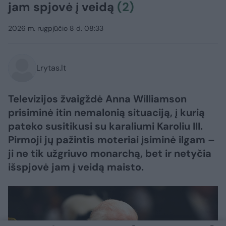
jam spjovė į veidą
(2)
2026 m. rugpjūčio 8 d. 08:33
Lrytas.lt
Televizijos žvaigždė Anna Williamson
prisiminė itin nemalonią situaciją, į kurią
pateko susitikusi su karaliumi Karoliu III.
Pirmoji jų pažintis moteriai įsiminė ilgam –
ji ne tik užgriuvo monarchą, bet ir netyčia
išspjovė jam į veidą maisto.