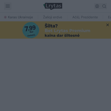
Karas Ukrainoje
Žalioji erdvė
Ačiū, Prezidente
E