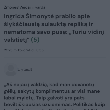
Žmonės
Veidai ir vardai
Ingrida Šimonytė prabilo apie
šlykščiausią sulauktą repliką ir
nematomą savo pusę: „Turiu vidinį
valstietį“
(5)
2025 m. kovo 24 d. 18:55
Lrytas.lt
„Aš nėjau į valdžią, kad man dovanotų
gėlių, sakytų komplimentus ar visi mane
labai mylėtų. Taip galvoti yra pats
beviltiškiausias užsiėmimas. Politikas kaip