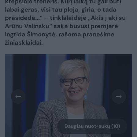
krepšinio treneris. Kurį laiką tu gali būti
labai geras, visi tau ploja, giria, o tada
prasideda...“ – tinklalaidėje „Akis į akį su
Arūnu Valinsku“ sakė buvusi premjerė
Ingrida Šimonytė, rašoma pranešime
žiniasklaidai.
Daugiau nuotraukų (10)