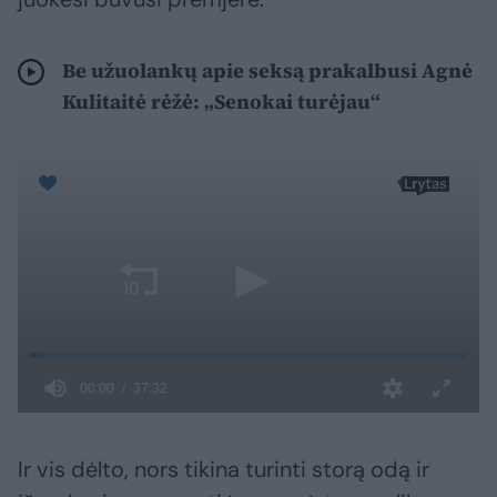
Be užuolankų apie seksą prakalbusi Agnė
Kulitaitė rėžė: „Senokai turėjau“
Ir vis dėlto, nors tikina turinti storą odą ir