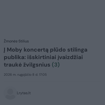
Žmonės
Stilius
Į Moby koncertą plūdo stilinga
publika: išskirtiniai įvaizdžiai
traukė žvilgsnius
(3)
2026 m. rugpjūčio 8 d. 17:05
Lrytas.lt