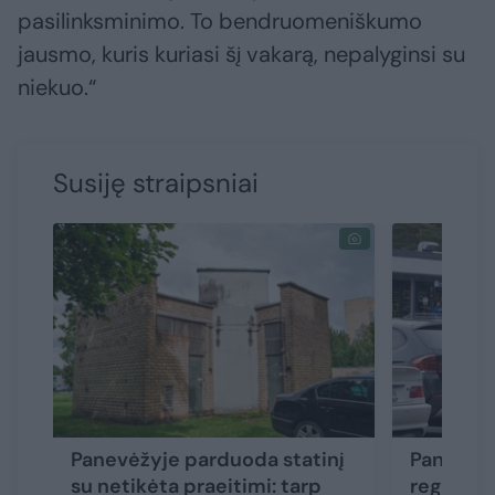
pasilinksminimo. To bendruomeniškumo
jausmo, kuris kuriasi šį vakarą, nepalyginsi su
niekuo.“
Susiję straipsniai
Panevėžyje parduoda statinį
Panevėžy
su netikėta praeitimi: tarp
registra