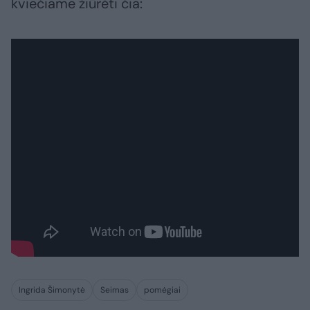
kviečiame žiūrėti čia:
Ingrida Šimonytė
Seimas
pomėgiai