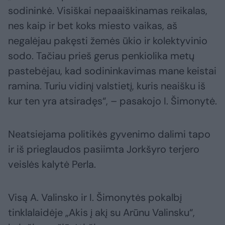
sodininkė. Visiškai nepaaiškinamas reikalas,
nes kaip ir bet koks miesto vaikas, aš
negalėjau pakęsti žemės ūkio ir kolektyvinio
sodo. Tačiau prieš gerus penkiolika metų
pastebėjau, kad sodininkavimas mane keistai
ramina. Turiu vidinį valstietį, kuris neaišku iš
kur ten yra atsiradęs“, – pasakojo I. Šimonytė.
Neatsiejama politikės gyvenimo dalimi tapo
ir iš prieglaudos pasiimta Jorkšyro terjero
veislės kalytė Perla.
Visą A. Valinsko ir I. Šimonytės pokalbį
tinklalaidėje „Akis į akį su Arūnu Valinsku“,