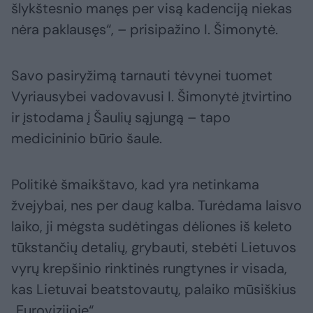
šlykštesnio manęs per visą kadenciją niekas
nėra paklausęs“, – prisipažino I. Šimonytė.
Savo pasiryžimą tarnauti tėvynei tuomet
Vyriausybei vadovavusi I. Šimonytė įtvirtino
ir įstodama į Šaulių sąjungą – tapo
medicininio būrio šaule.
Politikė šmaikštavo, kad yra netinkama
žvejybai, nes per daug kalba. Turėdama laisvo
laiko, ji mėgsta sudėtingas dėliones iš keleto
tūkstančių detalių, grybauti, stebėti Lietuvos
vyrų krepšinio rinktinės rungtynes ir visada,
kas Lietuvai beatstovautų, palaiko mūsiškius
„Eurovizijoje“.