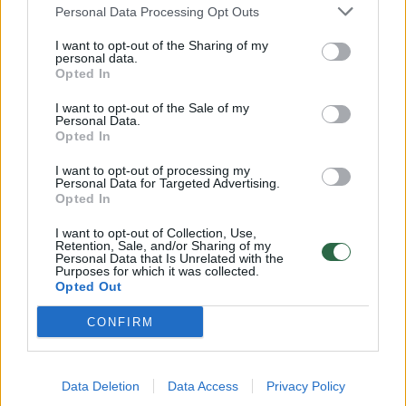
Personal Data Processing Opt Outs
Laisvės aikštė šį penktadienio vakarą
I want to opt-out of the Sharing of my
personal data.
nusidažė balta spalva. Panevėžio centre
Opted In
vyksta jau antrus metus rengiama „Baltoji
I want to opt-out of the Sale of my
vakarienė“, šiemet pritraukusi rekordinį
Personal Data.
dalyvių skaičių. Čia panevėžiečiai ir miesto
Opted In
svečiai drauge kuria jaukią atmosferą po
I want to opt-out of processing my
atviru vasaros dangumi.
Personal Data for Targeted Advertising.
Opted In
I want to opt-out of Collection, Use,
Retention, Sale, and/or Sharing of my
Personal Data that Is Unrelated with the
Purposes for which it was collected.
Opted Out
CONFIRM
Data Deletion
Data Access
Privacy Policy