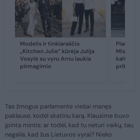
Modelis ir tinklaraščio
Plaukų st
„Kitchen Julie“ kūrėja Julija
Misiukev
Vosylė su vyru Arnu laukia
kaltinimų
pirmagimio
priblošk
Tas žmogus parlamente viešai manęs
paklausė, kodėl skatinu karą. Klausime buvo
įpinta mintis: ar todėl, kad tu neturi vaikų, tau
negaila, kad žus Lietuvos vyrai? Nieko