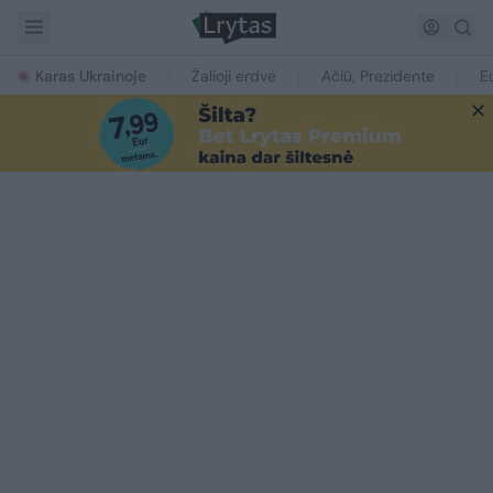
Karas Ukrainoje
Žalioji erdvė
Ačiū, Prezidente
E