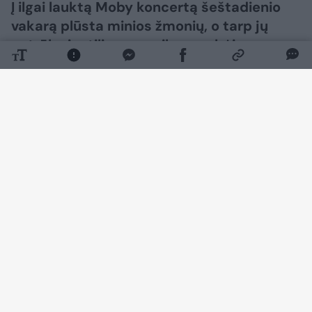
Į ilgai lauktą Moby koncertą šeštadienio
vakarą plūsta minios žmonių, o tarp jų
netrūko ir stilingų muzikos gerbėjų.
Daugiau nuotraukų (120)
Vasaros vakaras ir elektroninės muzikos
legendos pasirodymas tapo puikia proga iš