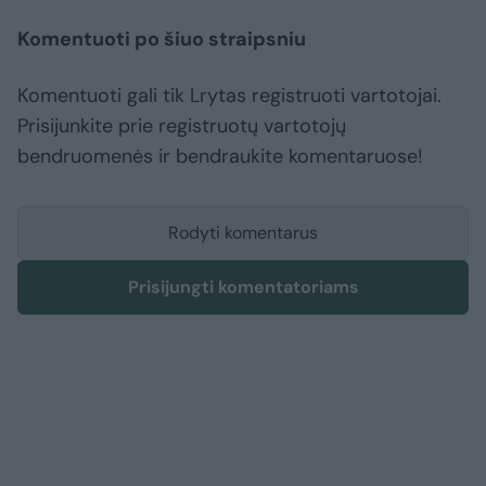
Komentuoti po šiuo straipsniu
Komentuoti gali tik Lrytas registruoti vartotojai.
Prisijunkite prie registruotų vartotojų
bendruomenės ir bendraukite komentaruose!
Rodyti komentarus
Prisijungti komentatoriams