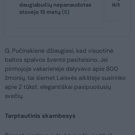
daugiabučių nepanaudotas
ikiteismi
stovėjo 15 metų
(5)
G. Pučinskienė džiaugiasi, kad visuotinė
baltos spalvos šventė pasiteisino. Jei
pirmojoje vakarienėje dalyvavo apie 800
žmonių, tai šiemet Laisvės aikštėje susirinko
apie 2 tūkst. elegantiškai pasipuošusių
svečių.
Tarptautinis skambesys