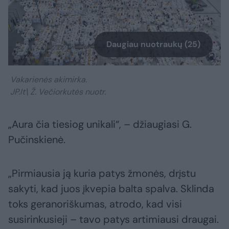
Daugiau nuotraukų (25)
Vakarienės akimirka.
JP.lt\ Ž. Večiorkutės nuotr.
„Aura čia tiesiog unikali“, – džiaugiasi G.
Pučinskienė.
„Pirmiausia ją kuria patys žmonės, drįstu
sakyti, kad juos įkvepia balta spalva. Sklinda
toks geranoriškumas, atrodo, kad visi
susirinkusieji – tavo patys artimiausi draugai.