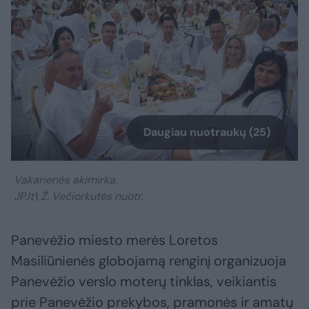
Daugiau nuotraukų (25)
Vakarienės akimirka.
JP.lt\ Ž. Večiorkutės nuotr.
Panevėžio miesto merės Loretos
Masiliūnienės globojamą renginį organizuoja
Panevėžio verslo moterų tinklas, veikiantis
prie Panevėžio prekybos, pramonės ir amatų