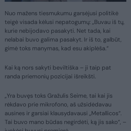
Nuo mažens tiesmukumu garsėjusi politikė
teigė visada kėlusi nepatogumų: „Buvau iš tų,
kurie nebijodavo pasakyti. Net tada, kai
nelabai buvo galima pasakyt. Ir iš to, galbūt,
gimė toks manymas, kad esu akiplėša.“
Kai ką nors sakyti beviltiška – ji taip pat
randa priemonių pozicijai išreikšti.
„Yra buvęs toks Gražulis Seime, tai kai jis
rėkdavo prie mikrofono, aš užsidėdavau
ausines ir garsiai klausydavausi „Metallicos“.
Tai buvo mano būdas negirdėti, ką jis sako“, –
juokėsi buvusi premjerė.