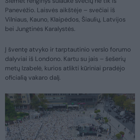
Šiemet renginys sulaukė svečių ne tik iš
Panevėžio. Laisvės aikštėje – svečiai iš
Vilniaus, Kauno, Klaipėdos, Šiaulių, Latvijos
bei Jungtinės Karalystės.
Į šventę atvyko ir tarptautinio verslo forumo
dalyviai iš Londono. Kartu su jais – šešerių
metų Izabelė, kurios atlikti kūriniai pradėjo
oficialią vakaro dalį.