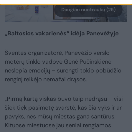
Daugiau nuotraukų (25)
„Baltosios vakarienės“ idėja Panevėžyje
Šventės organizatorė, Panevėžio verslo
moterų tinklo vadovė Genė Pučinskienė
neslepia emocijų – surengti tokio pobūdžio
renginį reikėjo nemažai drąsos.
„Pirmą kartą viskas buvo taip nedrąsu – visi
šiek tiek pasimetę svarstė, kas čia vyks ir ar
pavyks, nes mūsų miestas gana santūrus.
Kituose miestuose jau seniai rengiamos