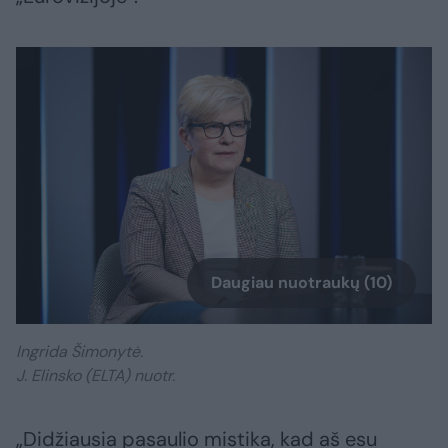
Daugiau nuotraukų (10)
Ingrida Šimonytė.
J. Elinsko (ELTA) nuotr.
„Didžiausia pasaulio mistika, kad aš esu