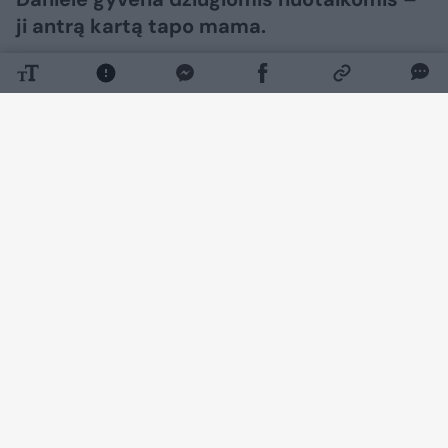
ji antrą kartą tapo mama.
Daugiau nuotraukų (11)
Žinia, jog su vyru sulaukė šeimos
pagausėjimo ji pasidalijo socialiniuose
tinkluose.