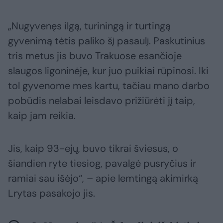
„Nugyvenęs ilgą, turiningą ir turtingą
gyvenimą tėtis paliko šį pasaulį. Paskutinius
tris metus jis buvo Trakuose esančioje
slaugos ligoninėje, kur juo puikiai rūpinosi. Iki
tol gyvenome mes kartu, tačiau mano darbo
pobūdis nelabai leisdavo prižiūrėti jį taip,
kaip jam reikia.
Jis, kaip 93-ejų, buvo tikrai šviesus, o
šiandien ryte tiesiog, pavalgė pusryčius ir
ramiai sau išėjo“, – apie lemtingą akimirką
Lrytas pasakojo jis.