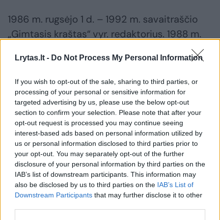
1986 m. rugsėjo 1 d. – 1992 m. savaitraščio
„Gimtasis kraštas“ vyr. redaktorius. 1988 m.
išrinktas Sąjūdžio iniciatyvinės grupės nariu.
Lrytas.lt -
Do Not Process My Personal Information
Vėliau buvo renkamas Sąjūdžio seimo ir jo
vadovybės nariu. 1989 m. išrinktas SSRS
If you wish to opt-out of the sale, sharing to third parties, or
liaudies deputatų suvažiavimo deputatu, juo
processing of your personal or sensitive information for
targeted advertising by us, please use the below opt-out
buvo iki Lietuvos nepriklausomybės
section to confirm your selection. Please note that after your
atkūrimo.
opt-out request is processed you may continue seeing
interest-based ads based on personal information utilized by
us or personal information disclosed to third parties prior to
1989–1995 m. valstybinės Ispanijos spaudos
your opt-out. You may separately opt-out of the further
disclosure of your personal information by third parties on the
agentūros EFE korespondentas Baltijos
IAB’s list of downstream participants. This information may
šalims. 1992 m. Vilniaus universiteto (VU)
also be disclosed by us to third parties on the
IAB’s List of
Downstream Participants
that may further disclose it to other
Komunikacijos fakultete pradėjo dirbti
third parties.
dėstytoju, dėstė derybų ir bendravimo meną.