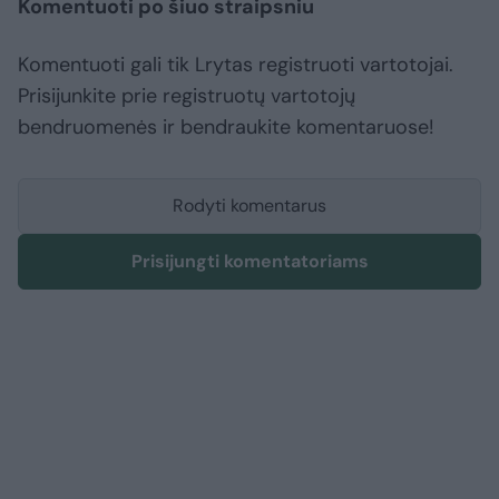
Komentuoti po šiuo straipsniu
Komentuoti gali tik Lrytas registruoti vartotojai.
Prisijunkite prie registruotų vartotojų
bendruomenės ir bendraukite komentaruose!
Rodyti komentarus
Prisijungti komentatoriams