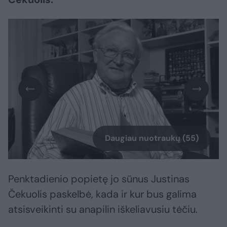
Daugiau nuotraukų (55)
Penktadienio popietę jo sūnus Justinas
Čekuolis paskelbė, kada ir kur bus galima
atsisveikinti su anapilin iškeliavusiu tėčiu.