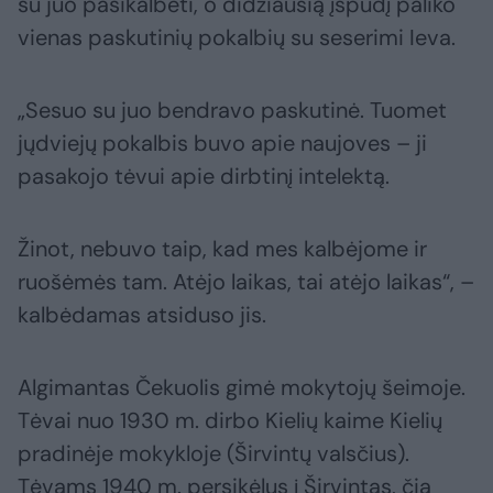
su juo pasikalbėti, o didžiausią įspūdį paliko
vienas paskutinių pokalbių su seserimi Ieva.
„Sesuo su juo bendravo paskutinė. Tuomet
jųdviejų pokalbis buvo apie naujoves – ji
pasakojo tėvui apie dirbtinį intelektą.
Žinot, nebuvo taip, kad mes kalbėjome ir
ruošėmės tam. Atėjo laikas, tai atėjo laikas“, –
kalbėdamas atsiduso jis.
Algimantas Čekuolis gimė mokytojų šeimoje.
Tėvai nuo 1930 m. dirbo Kielių kaime Kielių
pradinėje mokykloje (Širvintų valsčius).
Tėvams 1940 m. persikėlus į Širvintas, čia