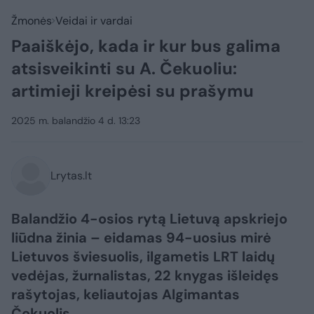
Žmonės
Veidai ir vardai
Paaiškėjo, kada ir kur bus galima
atsisveikinti su A. Čekuoliu:
artimieji kreipėsi su prašymu
2025 m. balandžio 4 d. 13:23
Lrytas.lt
Balandžio 4-osios rytą Lietuvą apskriejo
liūdna žinia – eidamas 94-uosius mirė
Lietuvos šviesuolis, ilgametis LRT laidų
vedėjas, žurnalistas, 22 knygas išleidęs
rašytojas, keliautojas Algimantas
Čekuolis.