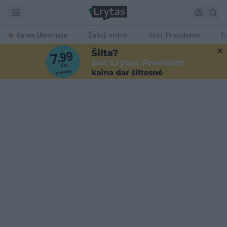
Karas Ukrainoje
Žalioji erdvė
Ačiū, Prezidente
E