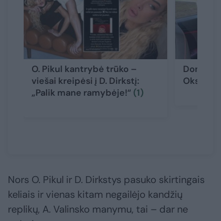
O. Pikul kantrybė trūko –
Dominyka
viešai kreipėsi į D. Dirkstį:
Oksanos 
„Palik mane ramybėje!“
(1)
Nors O. Pikul ir D. Dirkstys pasuko skirtingais
keliais ir vienas kitam negailėjo kandžių
replikų, A. Valinsko manymu, tai – dar ne