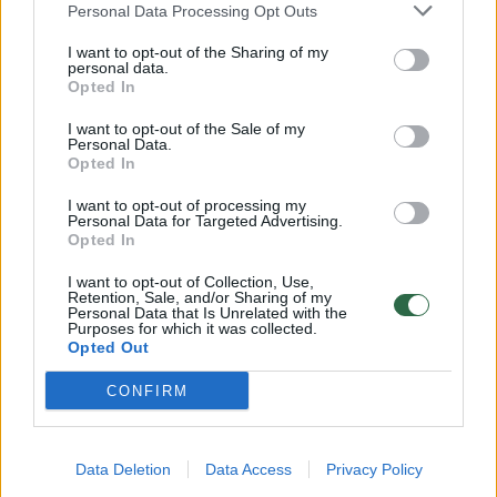
Personal Data Processing Opt Outs
I want to opt-out of the Sharing of my
„In Memoriam“: kadruose – turiningas ir
personal data.
šviesus A. Čekuolio gyvenimas
Opted In
I want to opt-out of the Sale of my
Personal Data.
Opted In
I want to opt-out of processing my
Personal Data for Targeted Advertising.
Opted In
I want to opt-out of Collection, Use,
Retention, Sale, and/or Sharing of my
Personal Data that Is Unrelated with the
Purposes for which it was collected.
Opted Out
CONFIRM
Data Deletion
Data Access
Privacy Policy
1994 m. su sunkumais susidūrusio „Apus“