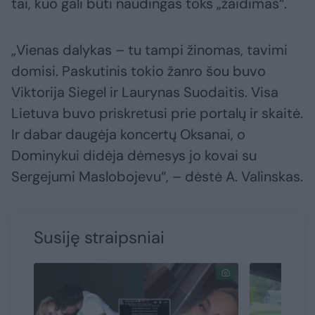
tai, kuo gali būti naudingas toks „žaidimas“.
„Vienas dalykas – tu tampi žinomas, tavimi
domisi. Paskutinis tokio žanro šou buvo
Viktorija Siegel ir Laurynas Suodaitis. Visa
Lietuva buvo priskretusi prie portalų ir skaitė.
Ir dabar daugėja koncertų Oksanai, o
Dominykui didėja dėmesys jo kovai su
Sergejumi Maslobojevu“, – dėstė A. Valinskas.
Susiję straipsniai