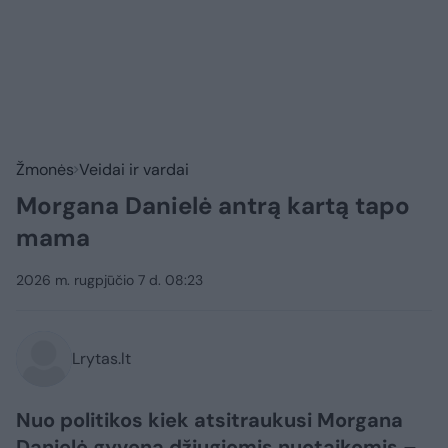
Žmonės
Veidai ir vardai
Morgana Danielė antrą kartą tapo
mama
2026 m. rugpjūčio 7 d. 08:23
Lrytas.lt
Nuo politikos kiek atsitraukusi Morgana
Danielė gyvena džiugiomis nuotaikomis –