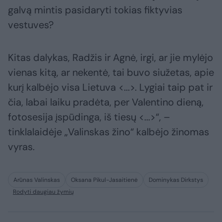
galvą mintis pasidaryti tokias fiktyvias
vestuves?
Kitas dalykas, Radžis ir Agnė, irgi, ar jie mylėjo
vienas kitą, ar nekentė, tai buvo siužetas, apie
kurį kalbėjo visa Lietuva <...>. Lygiai taip pat ir
čia, labai laiku pradėta, per Valentino dieną,
fotosesija įspūdinga, iš tiesų <...>“, –
tinklalaidėje „Valinskas žino“ kalbėjo žinomas
vyras.
Arūnas Valinskas
Oksana Pikul-Jasaitienė
Dominykas Dirkstys
Rodyti daugiau žymių