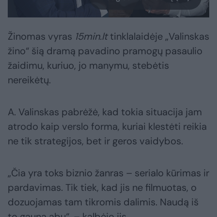
Žinomas vyras
15min.lt
tinklalaidėje „Valinskas
žino“ šią dramą pavadino pramogų pasaulio
žaidimu, kuriuo, jo manymu, stebėtis
nereikėtų.
A. Valinskas pabrėžė, kad tokia situacija jam
atrodo kaip verslo forma, kuriai klestėti reikia
ne tik strategijos, bet ir geros vaidybos.
„Čia yra toks biznio žanras – serialo kūrimas ir
pardavimas. Tik tiek, kad jis ne filmuotas, o
dozuojamas tam tikromis dalimis. Naudą iš
to gauna abu“, – kalbėjo jis.