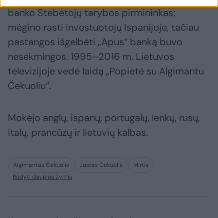
banko Stebėtojų tarybos pirmininkas;
mėgino rasti investuotojų Ispanijoje, tačiau
pastangos išgelbėti „Apus“ banką buvo
nesėkmingos. 1995–2016 m. Lietuvos
televizijoje vedė laidą „Popietė su Algimantu
Čekuoliu“.
Mokėjo anglų, ispanų, portugalų, lenkų, rusų,
italų, prancūzų ir lietuvių kalbas.
Algimantas Čekuolis
Justas Čekuolis
Mirtis
Rodyti daugiau žymių