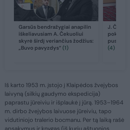
Garsūs bendražygiai anapilin
J. Čekuol
iškeliavusiam A. Čekuoliui
pokalbį i
skyrė širdį veriančius žodžius:
pusryčius
„Buvo pavyzdys“
(1)
(4)
Iš karto 1953 m. įstojo į Klaipėdos žvejybos
laivyną (silkių gaudymo ekspedicija)
paprastu jūreiviu ir išplaukė į jūrą. 1953–1964
m. dirbo žvejybos laivuose jūreiviu, tapo
vidutiniojo tralerio bocmanu. Per tą laiką rašė
apsakymus ir knygas (iš kurių aštuonios