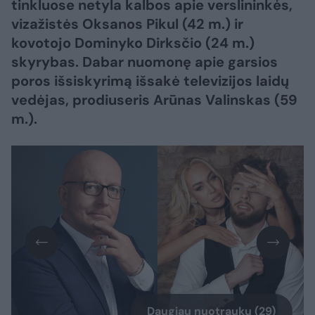
tinkluose netyla kalbos apie verslininkės,
vizažistės Oksanos Pikul (42 m.) ir
kovotojo Dominyko Dirksčio (24 m.)
skyrybas. Dabar nuomonę apie garsios
poros išsiskyrimą išsakė televizijos laidų
vedėjas, prodiuseris Arūnas Valinskas (59
m.).
Daugiau nuotraukų (29)