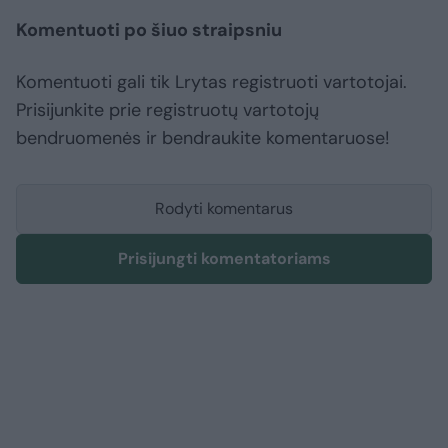
Komentuoti po šiuo straipsniu
Komentuoti gali tik Lrytas registruoti vartotojai.
Prisijunkite prie registruotų vartotojų
bendruomenės ir bendraukite komentaruose!
Rodyti komentarus
Prisijungti komentatoriams