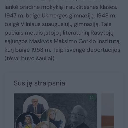
lankė pradinę mokyklą ir aukštesnes klases.
1947 m. baigė Ukmergės gimnaziją. 1948 m.
baigė Vilniaus suaugusiųjų gimnaziją. Tais
pačiais metais įstojo į literatūrinį Rašytojų
sąjungos Maskvos Maksimo Gorkio institutą,
kurį baigė 1953 m. Taip išvengė deportacijos
(tėvai buvo šauliai).
Susiję straipsniai