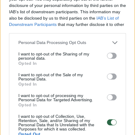
Išskirtinis vakaras pačioje Vilniaus širdyje
disclosure of your personal information by third parties on the
sudomino mūsų šalies elito atstovus. Tarp
IAB’s list of downstream participants. This information may
also be disclosed by us to third parties on the
IAB’s List of
svečių buvo galima sutikti daug viešumoje
Downstream Participants
that may further disclose it to other
itin retai matomų veidų. Į juvelyrikos namų
third parties.
surengtą atidarymo šventę atvyko
Personal Data Processing Opt Outs
verslininkai Marius Jakutis su žmona Liza,
I want to opt-out of the Sharing of my
Roberta ir Tomas Barauskai, Eglė Barauskienė,
personal data.
Opted In
Laimutis Pinkevičius su drauge Simona,
Visvaldas ir Svaja Norkevičiai, Neringa Geigė
I want to opt-out of the Sale of my
Personal Data.
Vingilė, Elmira Danilova, Aistė Guogienė,
Opted In
Nerijus ir Sandra Klimavičiai, Tomas Tumynas,
I want to opt-out of processing my
Personal Data for Targeted Advertising.
Evelina Jakštaitė, žinoma advokatė Laima
Opted In
Kunčinaitė, „Rimanto Kaukėno labdaros ir
I want to opt-out of Collection, Use,
paramos grupės“ įkūrėjas, „Wolves“ krepšinio
Retention, Sale, and/or Sharing of my
Personal Data that Is Unrelated with the
klubo prezidentas Rimantas Kaukėnas,
Purposes for which it was collected.
Opted Out