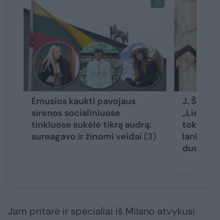
Ėmusios kaukti pavojaus
J. Šležai
sirenos socialiniuose
„Lietuvo
tinkluose sukėlė tikrą audrą:
tokių ka
sureagavo ir žinomi veidai
(3)
lankstau
dueto“
Jam pritarė ir specialiai iš Milano atvykusi