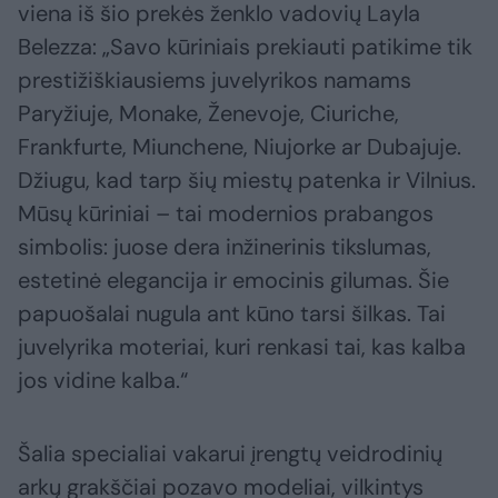
viena iš šio prekės ženklo vadovių Layla
Belezza: „Savo kūriniais prekiauti patikime tik
prestižiškiausiems juvelyrikos namams
Paryžiuje, Monake, Ženevoje, Ciuriche,
Frankfurte, Miunchene, Niujorke ar Dubajuje.
Džiugu, kad tarp šių miestų patenka ir Vilnius.
Mūsų kūriniai – tai modernios prabangos
simbolis: juose dera inžinerinis tikslumas,
estetinė elegancija ir emocinis gilumas. Šie
papuošalai nugula ant kūno tarsi šilkas. Tai
juvelyrika moteriai, kuri renkasi tai, kas kalba
jos vidine kalba.“
Šalia specialiai vakarui įrengtų veidrodinių
arkų grakščiai pozavo modeliai, vilkintys