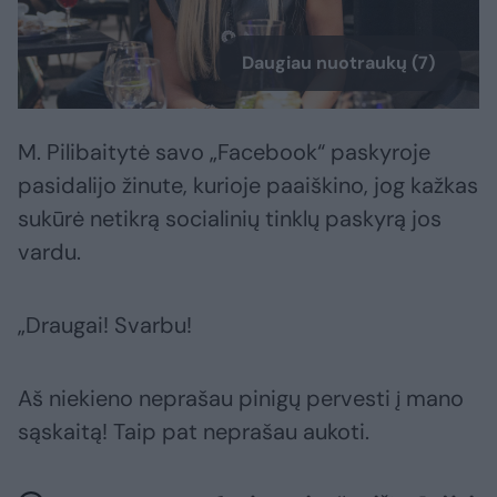
Daugiau nuotraukų (7)
M. Pilibaitytė savo „Facebook“ paskyroje
pasidalijo žinute, kurioje paaiškino, jog kažkas
sukūrė netikrą socialinių tinklų paskyrą jos
vardu.
„Draugai! Svarbu!
Aš niekieno neprašau pinigų pervesti į mano
sąskaitą! Taip pat neprašau aukoti.