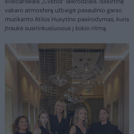
šveicariškais „Cvstos“ laikrodžiais. Išskirtinę
vakaro atmosferą užbaigė pasaulinio garso
muzikanto Atilos Husytino pasirodymas, kuris
įtraukė susirinkusiuosius į šokio ritmą.