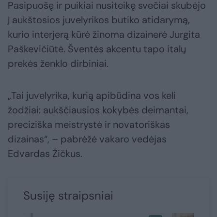
Pasipuošę ir puikiai nusiteikę svečiai skubėjo
į aukštosios juvelyrikos butiko atidarymą,
kurio interjerą kūrė žinoma dizainerė Jurgita
Paškevičiūtė. Šventės akcentu tapo italų
prekės ženklo dirbiniai.
„Tai juvelyrika, kurią apibūdina vos keli
žodžiai: aukščiausios kokybės deimantai,
preciziška meistrystė ir novatoriškas
dizainas“, – pabrėžė vakaro vedėjas
Edvardas Žičkus.
Susiję straipsniai