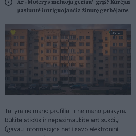
Ar „Moterys meluoja geriau“ grįš? Kūrėjai
pasiuntė intriguojančią žinutę gerbėjams
Tai yra ne mano profiliai ir ne mano paskyra.
Būkite atidūs ir nepasimaukite ant sukčių
(gavau informacijos net į savo elektroninį