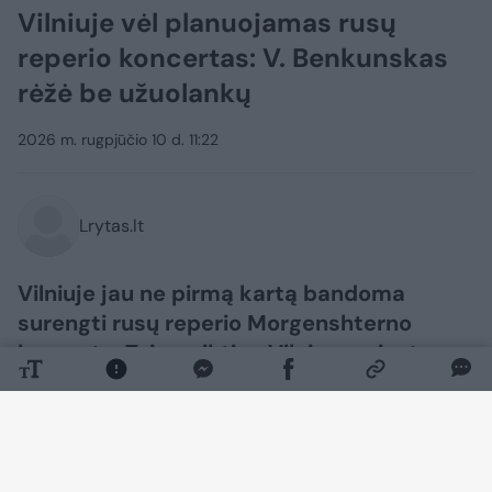
Vilniuje vėl planuojamas rusų
reperio koncertas: V. Benkunskas
rėžė be užuolankų
2026 m. rugpjūčio 10 d. 11:22
Lrytas.lt
Vilniuje jau ne pirmą kartą bandoma
surengti rusų reperio Morgenshterno
koncertą. Tai papiktino Vilniaus miesto
merą Valdą Benkunską, kuris socialiniuose
tinkluose paviešino atvirą įrašą.