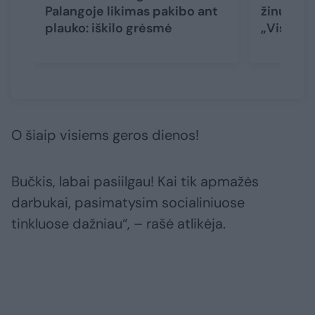
Palangoje likimas pakibo ant
žinutė m
plauko: iškilo grėsmė
„Visada b
O šiaip visiems geros dienos!
Bučkis, labai pasiilgau! Kai tik apmažės
darbukai, pasimatysim socialiniuose
tinkluose dažniau“, – rašė atlikėja.