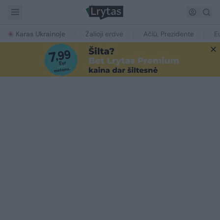
Karas Ukrainoje
Žalioji erdvė
Ačiū, Prezidente
E