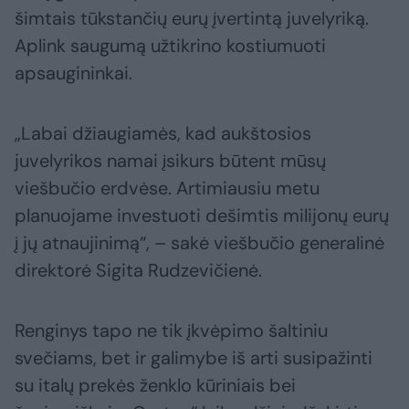
šimtais tūkstančių eurų įvertintą juvelyriką.
Aplink saugumą užtikrino kostiumuoti
apsaugininkai.
„Labai džiaugiamės, kad aukštosios
juvelyrikos namai įsikurs būtent mūsų
viešbučio erdvėse. Artimiausiu metu
planuojame investuoti dešimtis milijonų eurų
į jų atnaujinimą“, – sakė viešbučio generalinė
direktorė Sigita Rudzevičienė.
Renginys tapo ne tik įkvėpimo šaltiniu
svečiams, bet ir galimybe iš arti susipažinti
su italų prekės ženklo kūriniais bei