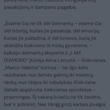
pasakojimų ir šampano pagalba.
„Esame čia ne tik dėl deimantų – esame čia
dėl istorijų, kurias jie pasakoja, dėl emocijų,
kurias jie pažadina, ir dėl šviesos, kurią jie
skleidžia kiekvieno iš mūsų gyvenime, –
kalbėjo deimantų ekspertė ir „I AM
DIAMOND“ įkūrėja Alma Latvytė. – Kiekvienas
„Marco Valente“ kūrinys – tai ilgo kelio
rezultatas: nuo žemės gelmių iki meistrų
rankų, nuo idėjos iki tobulybės. Kiekviena
detalė apgalvota, kiekvienas spindesys –
prasmingas. Šį vakarą kviečiu ne tik žavėtis,
bet ir įsižiūrėti. Nes tikrąjį grožį kartais įžvelgia