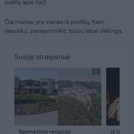
paštą apie tai)!
Čia manau yra vienas iš profilių. Kam
nesunku,
pareportinkit
, būsiu labai dėkinga.
Susiję straipsniai
Kasmetinio renginio
Iš Dominy