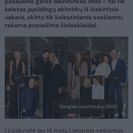
pasaulinio garso dainininkas Atila – tai tik
keletas įspūdingų akimirkų iš išskirtinio
vakaro, skirto tik kviestiniams svečiamsi,
rašoma pranešime žiniasklaidai.
Daugiau nuotraukų (100)
Į jį pakvietė jau 14 metų Lietuvoje veikiantys