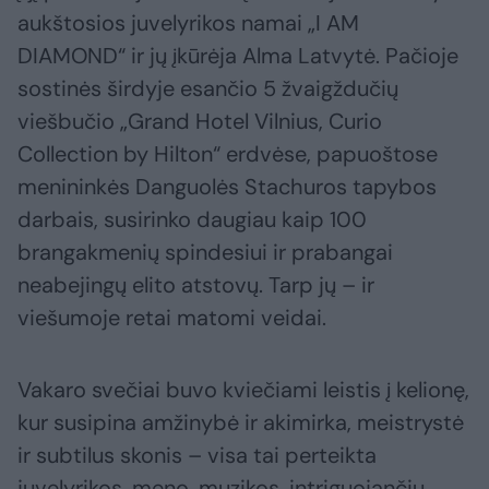
aukštosios juvelyrikos namai „I AM
DIAMOND“ ir jų įkūrėja Alma Latvytė. Pačioje
sostinės širdyje esančio 5 žvaigždučių
viešbučio „Grand Hotel Vilnius, Curio
Collection by Hilton“ erdvėse, papuoštose
menininkės Danguolės Stachuros tapybos
darbais, susirinko daugiau kaip 100
brangakmenių spindesiui ir prabangai
neabejingų elito atstovų. Tarp jų – ir
viešumoje retai matomi veidai.
Vakaro svečiai buvo kviečiami leistis į kelionę,
kur susipina amžinybė ir akimirka, meistrystė
ir subtilus skonis – visa tai perteikta
juvelyrikos, meno, muzikos, intriguojančių