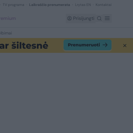
TV programa
Laikraščio prenumerata
Lrytas EN
Kontaktai
Premium
Prisijungti
lbimai