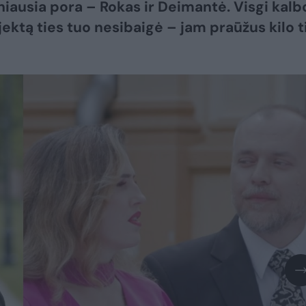
niausia pora – Rokas ir Deimantė. Visgi kalb
jektą ties tuo nesibaigė – jam praūžus kilo t