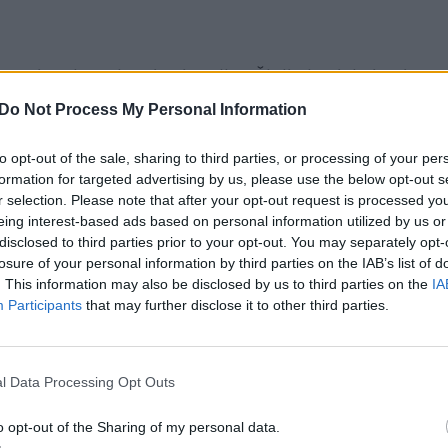
s elgesiu, teigė, kad ne ji, o Živilė ir Algirdas buv
 nes jų meilė jiems pasirodė nuoširdžiausia.
Do Not Process My Personal Information
to opt-out of the sale, sharing to third parties, or processing of your per
20 metų įvykusių skyrybų priežastį, milijonieriaus 
formation for targeted advertising by us, please use the below opt-out s
mus vyresniam
r selection. Please note that after your opt-out request is processed y
eing interest-based ads based on personal information utilized by us or
disclosed to third parties prior to your opt-out. You may separately opt-
losure of your personal information by third parties on the IAB’s list of
. This information may also be disclosed by us to third parties on the
IA
Participants
that may further disclose it to other third parties.
l Data Processing Opt Outs
o opt-out of the Sharing of my personal data.