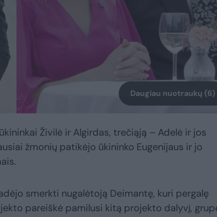
Daugiau nuotraukų (6)
ininkai Živilė ir Algirdas, trečiąją – Adelė ir jos
usiai žmonių patikėjo ūkininko Eugenijaus ir jo
ais.
radėjo smerkti nugalėtoją Deimantę, kuri pergalę
jekto pareiškė pamilusi kitą projekto dalyvį, grup