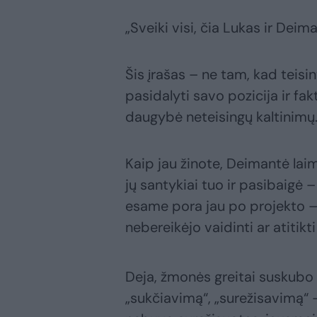
„Sveiki visi, čia Lukas ir Deim
Šis įrašas – ne tam, kad teis
pasidalyti savo pozicija ir f
daugybė neteisingų kaltinimų
Kaip jau žinote, Deimantė lai
jų santykiai tuo ir pasibaigė 
esame pora jau po projekto – v
nebereikėjo vaidinti ar atitikti
Deja, žmonės greitai suskubo 
„sukčiavimą“, „surežisavimą“ 