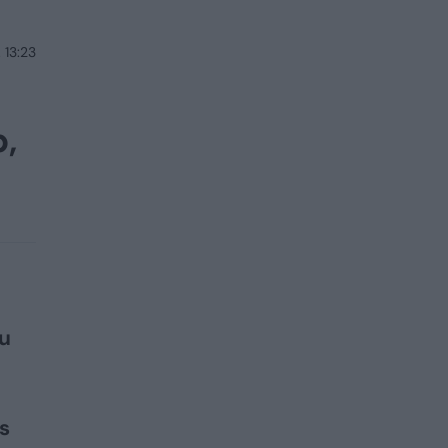
 13:23
p,
au
s