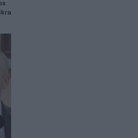
os
ikra