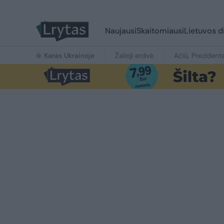
Naujausi
Skaitomiausi
Lietuvos d
Karas Ukrainoje
Žalioji erdvė
Ačiū, Prezident