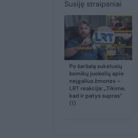
Susiję straipsniai
Po šaršalą sukėlusių
komikų juokelių apie
neįgalius žmones –
LRT reakcija: „Tikime,
kad ir patys supras“
(1)