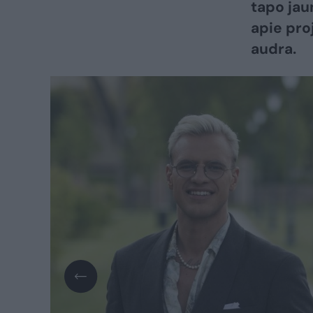
tapo jau
apie pro
audra.