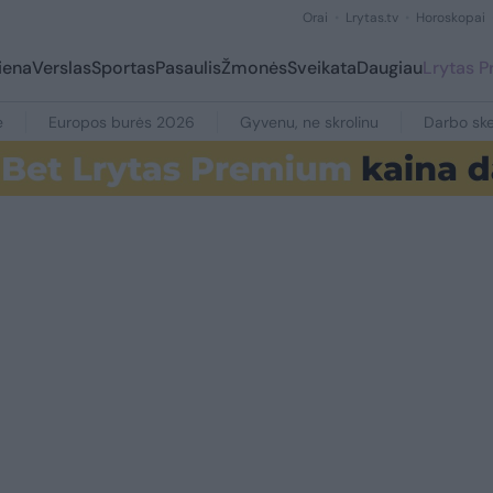
Orai
Lrytas.tv
Horoskopai
iena
Verslas
Sportas
Pasaulis
Žmonės
Sveikata
Daugiau
Lrytas 
e
Europos burės 2026
Gyvenu, ne skrolinu
Darbo ske