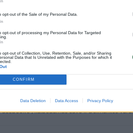
In
o opt-out of the Sale of my Personal Data.
In
to opt-out of processing my Personal Data for Targeted
ing.
In
o opt-out of Collection, Use, Retention, Sale, and/or Sharing
ersonal Data that Is Unrelated with the Purposes for which it
lected.
Out
CONFIRM
oti ir Lukas, kuris pareiškė abejojantis Živilės ir
Data Deletion
Data Access
Privacy Policy
„Facebook'e“, kalbėdamas savo ir Deimantės vard