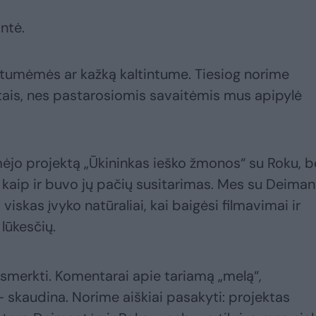
antė.
intumėmės ar kažką kaltintume. Tiesiog norime
aktais, nes pastarosiomis savaitėmis mus apipylė
.
mėjo projektą „Ūkininkas ieško žmonos“ su Roku, b
– kaip ir buvo jų pačių susitarimas. Mes su Deima
iskas įvyko natūraliai, kai baigėsi filmavimai ir
 lūkesčių.
smerkti. Komentarai apie tariamą „melą“,
– skaudina. Norime aiškiai pasakyti: projektas