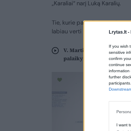
„Karaliai“ narį Luką Karalių.
Tie, kurie pasipiktino Deimantė
labiau verti nugalėtojų titulo,
Lrytas.lt -
If you wish 
V. Martikonytė – apie po 
sensitive in
palaikymą ir naujus jaus
confirm you
continue se
information 
further disc
participants
Downstream 
Persona
I want t