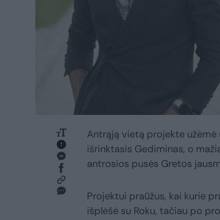
Antrąją vietą projekte užėmė ūk
išrinktasis Gediminas, o mažia
antrosios pusės Gretos jausm
Projektui praūžus, kai kurie p
išplėšė su Roku, tačiau po pro