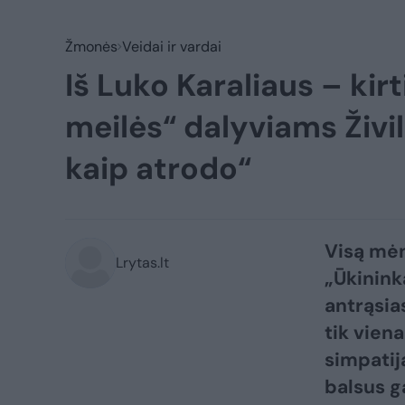
Žmonės
Veidai ir vardai
Iš Luko Karaliaus – kir
meilės“ dalyviams Živile
kaip atrodo“
Visą mėn
Lrytas.lt
„Ūkinink
antrąsia
tik viena
simpatij
balsus g