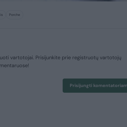
is
Porche
uoti vartotojai. Prisijunkite prie registruotų vartotojų
omentaruose!
Prisijungti komentatoria