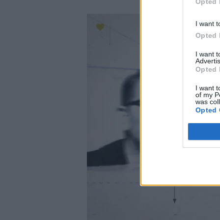
Opted 
I want t
Opted 
I want 
Advertis
Opted 
I want t
of my P
was col
Opted 