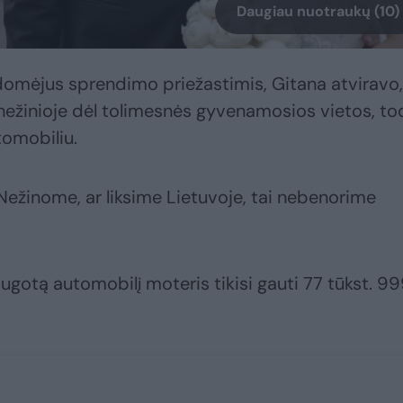
Daugiau nuotraukų (10)
domėjus sprendimo priežastimis, Gitana atviravo,
ežinioje dėl tolimesnės gyvenamosios vietos, to
tomobiliu.
. Nežinome, ar liksime Lietuvoje, tai nebenorime
augotą automobilį moteris tikisi gauti 77 tūkst. 9