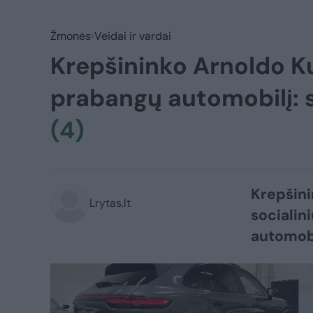
Žmonės
Veidai ir vardai
Krepšininko Arnoldo 
prabangų automobilį: s
(4)
Krepšini
Lrytas.lt
socialin
automob