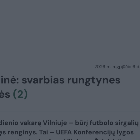
2026 m. rugpjūčio 6 d.
tinė: svarbias rungtynes
nės
(2)
ienio vakarą Vilniuje – būrį futbolo sirgalių
ęs renginys. Tai – UEFA Konferencijų lygos