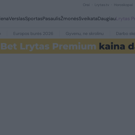
Orai
Lrytas.tv
Horoskopai
iena
Verslas
Sportas
Pasaulis
Žmonės
Sveikata
Daugiau
Lrytas 
e
Europos burės 2026
Gyvenu, ne skrolinu
Darbo ske