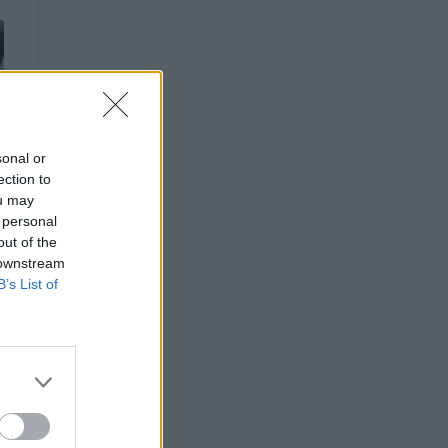
sonal or
ection to
ou may
 personal
out of the
 downstream
B’s List of