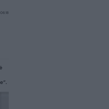
 06:18
ė
e“.