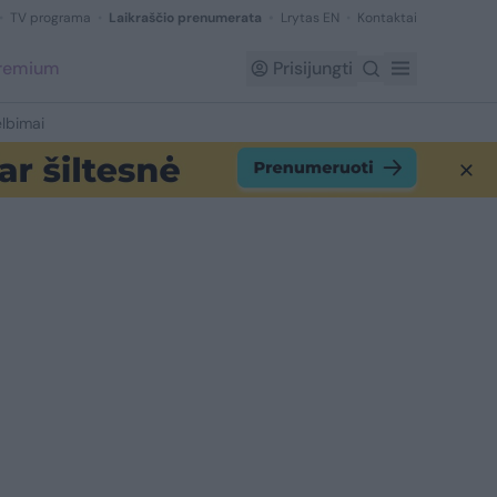
TV programa
Laikraščio prenumerata
Lrytas EN
Kontaktai
Premium
Prisijungti
lbimai