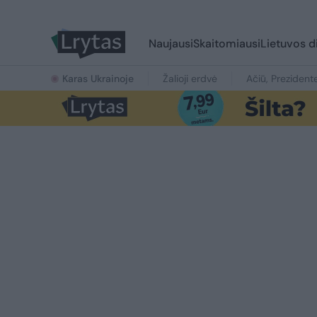
Naujausi
Skaitomiausi
Lietuvos d
Karas Ukrainoje
Žalioji erdvė
Ačiū, Prezident