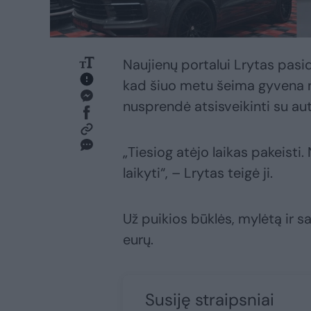
Naujienų portalui Lrytas pasi
kad šiuo metu šeima gyvena n
nusprendė atsisveikinti su au
„Tiesiog atėjo laikas pakeisti
laikyti“, – Lrytas teigė ji.
Už puikios būklės, mylėtą ir s
eurų.
Susiję straipsniai