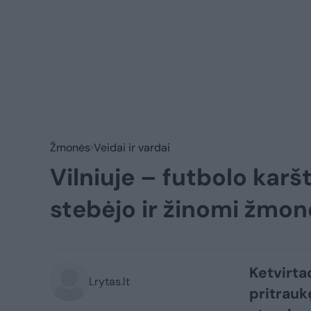
Žmonės
Veidai ir vardai
Vilniuje – futbolo karš
stebėjo ir žinomi žmo
Ketvirtad
Lrytas.lt
pritrauk