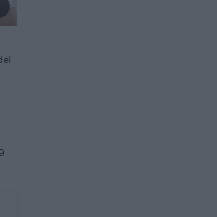
dėl
99