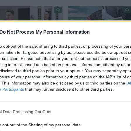
Do Not Process My Personal Information
to opt-out of the sale, sharing to third parties, or processing of your per
formation for targeted advertising by us, please use the below opt-out s
Po skaudžios
Po sūnaus netekties
r selection. Please note that after your opt-out request is processed y
netekties – džiugi
– laukimas:
eing interest-based ads based on personal information utilized by us or
žinia: krepšininkas A.
krepšininkas
disclosed to third parties prior to your opt-out. You may separately opt-
Kulboka su žmona
Arnoldas Kulboka su
losure of your personal information by third parties on the IAB’s list of
sūpuoja dar vieną
žmona pranešė
. This information may also be disclosed by us to third parties on the
IA
sūnų
džiugią žinią
(1)
Participants
that may further disclose it to other third parties.
l Data Processing Opt Outs
e – naujas etapas Lietuvoje: bus iššūkis!
o opt-out of the Sharing of my personal data.