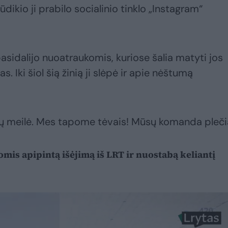
ūdikio ji prabilo socialinio tinklo „Instagram“
pasidalijo nuoatraukomis, kuriose šalia matyti jos
s. Iki šiol šią žinią ji slėpė ir apie nėštumą
 mūsų meilė. Mes tapome tėvais! Mūsų komanda pleči
mis apipintą išėjimą iš LRT ir nuostabą keliantį