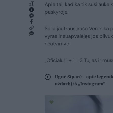
Apie tai, kad ką tik susilaukė k
paskyroje.
Šalia jautraus įrašo Veronika 
vyras ir suapvalėjęs jos pilvuka
neatviravo.
„Oficialu! 1 + 1 = 3 Tu, aš ir
Ugnė Siparė – apie legendo
uždarbį iš „Instagram“