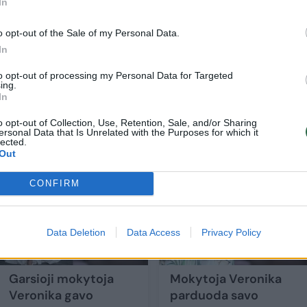
In
o opt-out of the Sale of my Personal Data.
In
ių vyras! Net ir siautėjant hormonams bei vykstant
to opt-out of processing my Personal Data for Targeted
amus, kantrus, supratingas ir be galo mylintis.
ing.
In
o opt-out of Collection, Use, Retention, Sale, and/or Sharing
ersonal Data that Is Unrelated with the Purposes for which it
lected.
Out
CONFIRM
Data Deletion
Data Access
Privacy Policy
Garsioji mokytoja
Mokytoja Veronika
Veronika gavo
parduoda savo