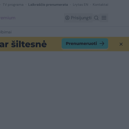
TV programa
Laikraščio prenumerata
Lrytas EN
Kontaktai
Premium
Prisijungti
lbimai