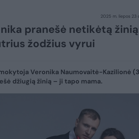
2025 m. liepos 23 d.
nika pranešė netikėtą žinią
trius žodžius vyrui
 mokytoja Veronika Naumovaitė-Kazilionė (3
ešė džiugią žinią – ji tapo mama.