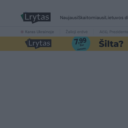
Naujausi
Skaitomiausi
Lietuvos d
Karas Ukrainoje
Žalioji erdvė
Ačiū, Prezident