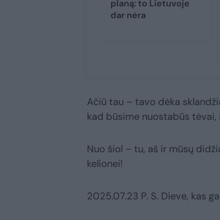
planą: to Lietuvoje
dar nėra
Ačiū tau – tavo dėka sklandžia
kad būsime nuostabūs tėvai
Nuo šiol – tu, aš ir mūsų did
kelionei!
2025.07.23 P. S. Dieve, kas gal