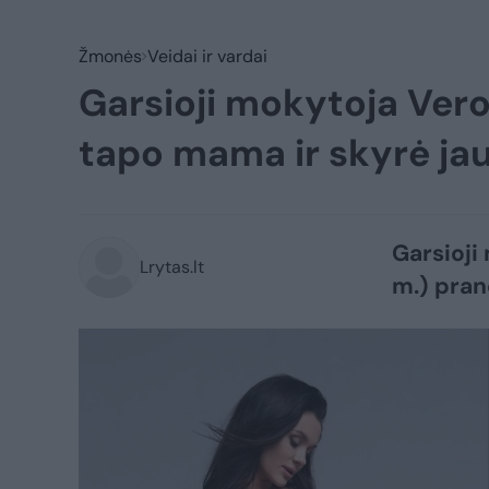
Žmonės
Veidai ir vardai
Garsioji mokytoja Vero
tapo mama ir skyrė jau
Garsioji
Lrytas.lt
m.) pran