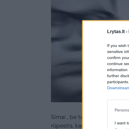
Lrytas.lt -
If you wish 
sensitive in
confirm you
continue se
information 
further disc
participants
Downstream 
Persona
Simai , be tavęs šie 9 mėnesi
I want t
rūpestis, kantrybė ir meilė 