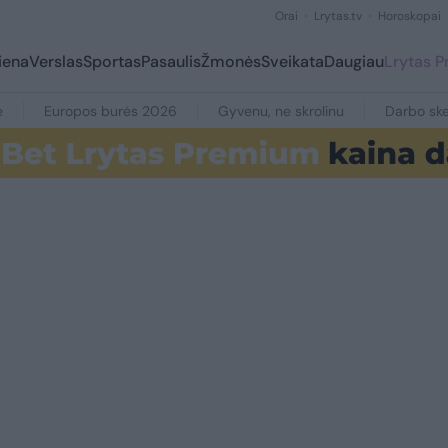
Orai
Lrytas.tv
Horoskopai
iena
Verslas
Sportas
Pasaulis
Žmonės
Sveikata
Daugiau
Lrytas 
e
Europos burės 2026
Gyvenu, ne skrolinu
Darbo ske