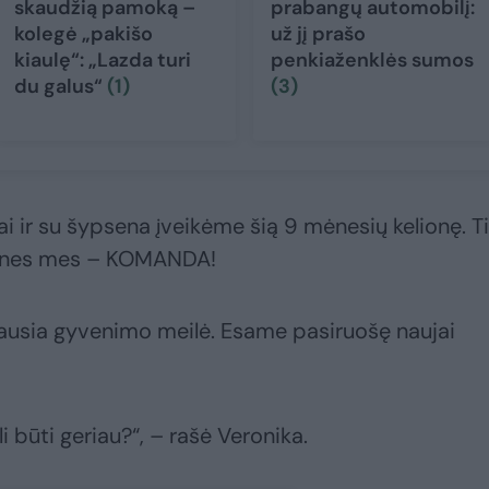
skaudžią pamoką –
prabangų automobilį:
kolegė „pakišo
už jį prašo
kiaulę“: „Lazda turi
penkiaženklės sumos
du galus“
(1)
(3)
i ir su šypsena įveikėme šią 9 mėnesių kelionę. Ti
, nes mes – KOMANDA!
žiausia gyvenimo meilė. Esame pasiruošę naujai
i būti geriau?“, – rašė Veronika.