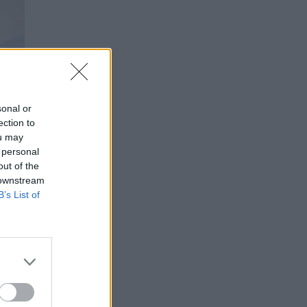
sonal or
ection to
ou may
 personal
out of the
 downstream
B’s List of
vo