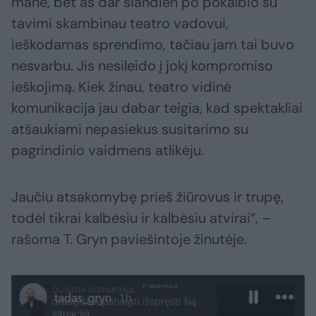
mane, bet aš dar šiandien po pokalbio su
tavimi skambinau teatro vadovui,
ieškodamas sprendimo, tačiau jam tai buvo
nesvarbu. Jis nesileido į jokį kompromiso
ieškojimą. Kiek žinau, teatro vidinė
komunikacija jau dabar teigia, kad spektakliai
atšaukiami nepasiekus susitarimo su
pagrindinio vaidmens atlikėju.
Jaučiu atsakomybę prieš žiūrovus ir trupę,
todėl tikrai kalbėsiu ir kalbėsiu atvirai“, –
rašoma T. Gryn paviešintoje žinutėje.