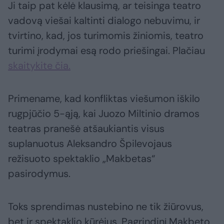
Ji taip pat kėlė klausimą, ar teisinga teatro
vadovą viešai kaltinti dialogo nebuvimu, ir
tvirtino, kad, jos turimomis žiniomis, teatro
turimi įrodymai esą rodo priešingai. Plačiau
skaitykite čia.
Primename, kad konfliktas viešumon iškilo
rugpjūčio 5-ąją, kai Juozo Miltinio dramos
teatras pranešė atšaukiantis visus
suplanuotus Aleksandro Špilevojaus
režisuoto spektaklio „Makbetas“
pasirodymus.
Toks sprendimas nustebino ne tik žiūrovus,
bet ir spektaklio kūrėjus. Pagrindinį Makbeto