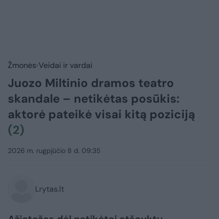
Žmonės
Veidai ir vardai
Juozo Miltinio dramos teatro
skandale – netikėtas posūkis:
aktorė pateikė visai kitą poziciją
(2)
2026 m. rugpjūčio 8 d. 09:35
Lrytas.lt
Ažiotažas dėl netikėtai atšauktų