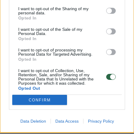
I want to opt-out of the Sharing of my
personal data.
Opted In
I want to opt-out of the Sale of my
Personal Data.
Netrukus aktorius paviešino ir žinutės ekrano
Opted In
nuotrauką. Kaip teigė pats T. Gryn, ją jis
I want to opt-out of processing my
Personal Data for Targeted Advertising.
parašė dar prieš priimant galutinį sprendimą
Opted In
atšaukti spektaklio „Makbetas“ pasirodymus.
I want to opt-out of Collection, Use,
Retention, Sale, and/or Sharing of my
Personal Data that Is Unrelated with the
Purposes for which it was collected.
Žinutėje aktorius kreipėsi į teatro meno
Opted Out
vadovą, režisierių bei aktorių Paulių Pinigį, ir
CONFIRM
neslėpė nepasitenkinimo tuo, kaip, jo
vertinimu, buvo sprendžiama susidariusi
situacija.
Data Deletion
Data Access
Privacy Policy