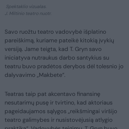
Spektaklio vizualas.
J. Miltinio teatro nuotr.
Savo ruožtu teatro vadovybė išplatino
pareiškimą, kuriame pateikė kitokią įvykių
versiją. Jame teigta, kad T. Gryn savo
iniciatyva nutraukus darbo santykius su
teatru buvo pradėtos derybos dėl tolesnio jo
dalyvavimo „Makbete“.
Teatras taip pat akcentavo finansinę
nesutarimų pusę ir tvirtino, kad aktoriaus
pageidaujamos sąlygos „reikšmingai viršijo
teatro galimybes ir nusistovėjusią atlygio
praktiką“. Vadovybės teigimu, T. Gryn buvo