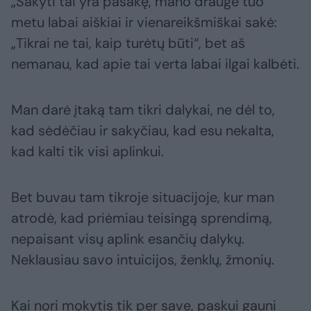
„Sakyti tai yra pasakę, mano draugė tuo
metu labai aiškiai ir vienareikšmiškai sakė:
„Tikrai ne tai, kaip turėtų būti“, bet aš
nemanau, kad apie tai verta labai ilgai kalbėti.
Man darė įtaką tam tikri dalykai, ne dėl to,
kad sėdėčiau ir sakyčiau, kad esu nekalta,
kad kalti tik visi aplinkui.
Bet buvau tam tikroje situacijoje, kur man
atrodė, kad priėmiau teisingą sprendimą,
nepaisant visų aplink esančių dalykų.
Neklausiau savo intuicijos, ženklų, žmonių.
Kai nori mokytis tik per save, paskui gauni