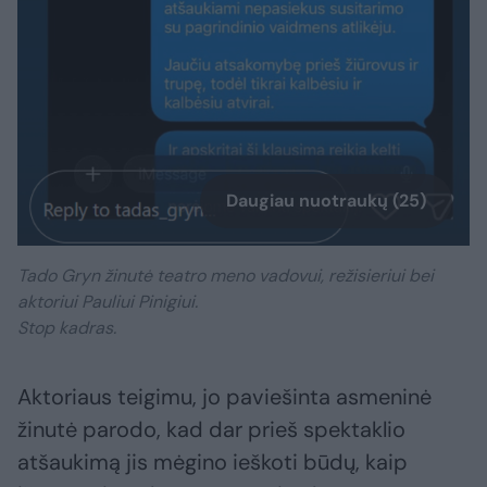
Daugiau nuotraukų (25)
Tado Gryn žinutė teatro meno vadovui, režisieriui bei
aktoriui Pauliui Pinigiui.
Stop kadras.
Aktoriaus teigimu, jo paviešinta asmeninė
žinutė parodo, kad dar prieš spektaklio
atšaukimą jis mėgino ieškoti būdų, kaip