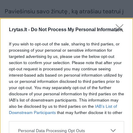
Paviešinsiu savo žinutę , ką atrašiau teatrui į
atšaukimą, ką aš manau. Ir jūs pamatysite,
kam iš tiesų rūpėjo spektaklis ir trupė. O kam
Lrytas.lt -
Do Not Process My Personal Information
buvo visiškai nusispjaut“, – kalbėjo T. Gryn.
If you wish to opt-out of the sale, sharing to third parties, or
processing of your personal or sensitive information for
Tadas Gryn pirmą kartą atvirai – apie
targeted advertising by us, please use the below opt-out
section to confirm your selection. Please note that after your
meilę Jazzu, blogiukų vaidmenis ir
opt-out request is processed you may continue seeing
vestuves
interest-based ads based on personal information utilized by
us or personal information disclosed to third parties prior to
your opt-out. You may separately opt-out of the further
disclosure of your personal information by third parties on the
IAB’s list of downstream participants. This information may
also be disclosed by us to third parties on the
IAB’s List of
Downstream Participants
that may further disclose it to other
third parties.
Personal Data Processing Opt Outs