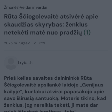
Žmonės
Veidai ir vardai
Rūta Ščiogolevaitė atsivėrė apie
skaudžias skyrybas: ženklus
netekėti matė nuo pradžių
(1)
2025 m. rugsėjo 11 d. 13:21
Lrytas.lt
Prieš kelias savaites dainininkė Rūta
Ščiogolevaitė apsilankė laidoje „Genijaus
kailyje“, kur labai atvirai papasakojo apie
savo iširusią santuoką. Moteris tikino, kad
ženklus, jog nereikia tekėti, ji matė dar
prieš ištariant lemtingą „taip“.