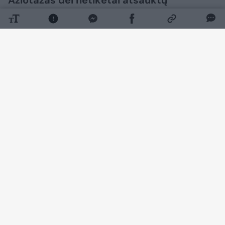
spektaklio „Makbetas“ pasirodymų
Panevėžio Juozo Miltinio dramos teatre
nerimsta. Pastarosiomis dienomis
viešojoje erdvėje netrūko kritikos teatro
vadovybei, tačiau dabar pasigirdo ir
visiškai kitokia pozicija.
Daugiau nuotraukų (12)