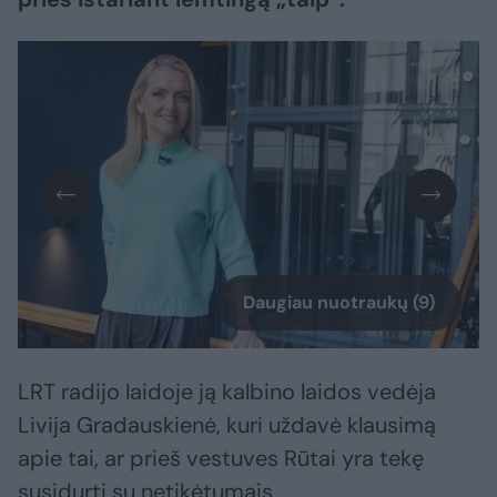
Daugiau nuotraukų (9)
LRT radijo laidoje ją kalbino laidos vedėja
Livija Gradauskienė, kuri uždavė klausimą
apie tai, ar prieš vestuves Rūtai yra tekę
susidurti su netikėtumais.