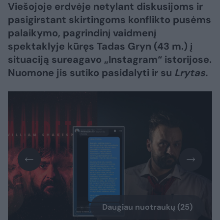
Viešojoje erdvėje netylant diskusijoms ir
pasigirstant skirtingoms konflikto pusėms
palaikymo, pagrindinį vaidmenį
spektaklyje kūręs Tadas Gryn (43 m.) į
situaciją sureagavo „Instagram“ istorijose.
Nuomone jis sutiko pasidalyti ir su
Lrytas.
Daugiau nuotraukų (25)