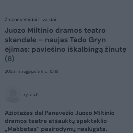
Žmonės
Veidai ir vardai
Juozo Miltinio dramos teatro
skandale – naujas Tado Gryn
ėjimas: paviešino iškalbingą žinutę
(6)
2026 m. rugpjūčio 8 d. 10:19
Lrytas.lt
Ažiotažas dėl Panevėžio Juozo Miltinio
dramos teatre atšauktų spektaklio
„Makbetas“ pasirodymų neslūgsta.