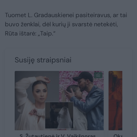
Tuomet L. Gradauskienei pasiteiravus, ar tai
buvo ženklai, dėl kurių ji svarstė netekėti,
Rūta ištarė: „Taip.“
Susiję straipsniai
S. Žutautienė ir V. Vaikšnoras
Oksana Pi