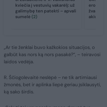
kviečia į vestuvių vakarėlį: už
erotiškos
galimybę ten patekti – apvali
žvaigždė
sumelė
(2)
akių
(3)
„Ar tie ženklai buvo kažkokios situacijos, o
galbūt kas nors ką nors pasakė?“, – teiravosi
laidos vedėja.
R. Ščiogolevaitė neslėpė – ne tik artimiausi
žmonės, bet ir aplinka liepė geriau įsiklausyti,
ką sako širdis.