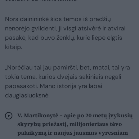
Nors dainininkė šios temos iš pradžių
nenorėjo gvildenti, ji visgi atsivėrė ir atvirai
pasakė, kad buvo ženklų, kurie liepė elgtis
kitaip.
„Norėčiau tai jau pamiršti, bet, matai, tai yra
tokia tema, kurios dvejais sakiniais negali
papasakoti. Mano istorija yra labai
daugiasluoksnė.
V. Martikonytė – apie po 20 metų įvykusių
skyrybų priežastį, milijonieriaus tėvo
palaikymą ir naujus jausmus vyresniam