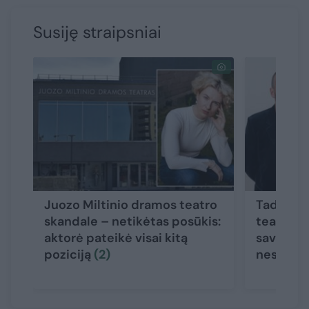
Susiję straipsniai
Juozo Miltinio dramos teatro
Tadas Gr
skandale – netikėtas posūkis:
teatro p
aktorė pateikė visai kitą
savo vers
poziciją
(2)
nesuvok