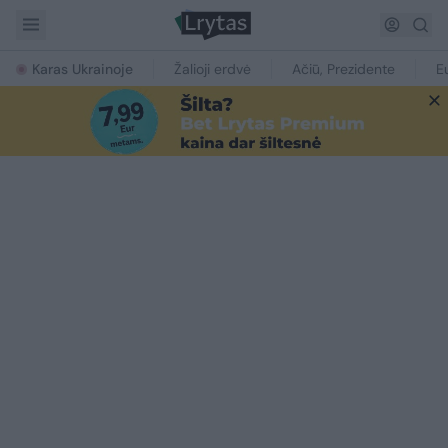
Karas Ukrainoje
Žalioji erdvė
Ačiū, Prezidente
E