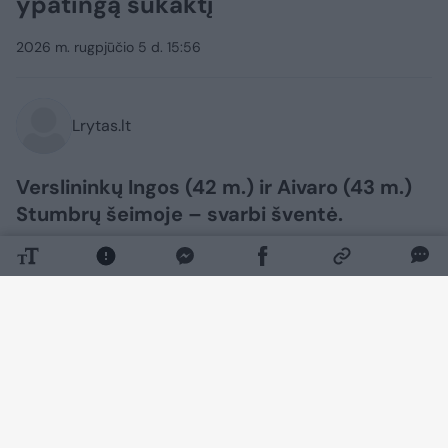
ypatingą sukaktį
2026 m. rugpjūčio 5 d. 15:56
Lrytas.lt
Verslininkų Ingos (42 m.) ir Aivaro (43 m.)
Stumbrų šeimoje – svarbi šventė.