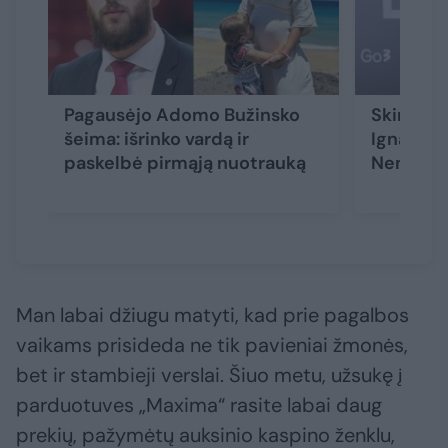
Pagausėjo Adomo Bužinsko
Skirtinga
šeima: išrinko vardą ir
Ignas Gri
paskelbė pirmąją nuotrauką
Nemany
Man labai džiugu matyti, kad prie pagalbos
vaikams prisideda ne tik pavieniai žmonės,
bet ir stambieji verslai. Šiuo metu, užsukę į
parduotuves „Maxima“ rasite labai daug
prekių, pažymėtų auksinio kaspino ženklu,