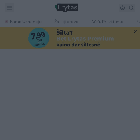
Karas Ukrainoje
Žalioji erdvė
Ačiū, Prezidente
E