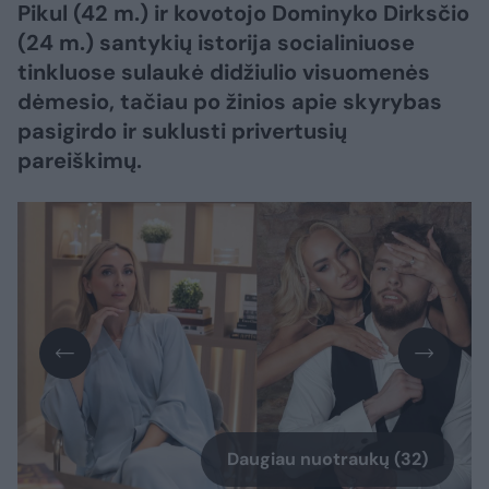
Pikul (42 m.) ir kovotojo Dominyko Dirksčio
(24 m.) santykių istorija socialiniuose
tinkluose sulaukė didžiulio visuomenės
dėmesio, tačiau po žinios apie skyrybas
pasigirdo ir suklusti privertusių
pareiškimų.
Daugiau nuotraukų (32)