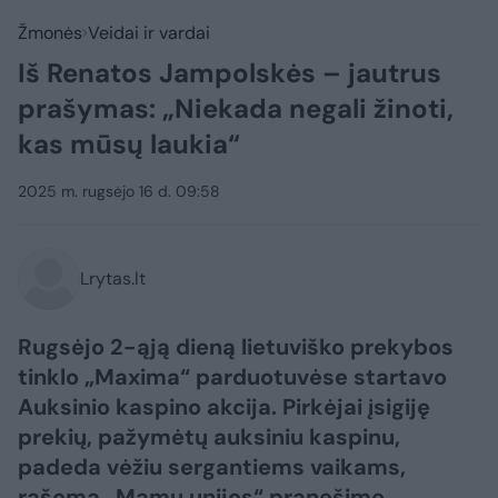
Žmonės
Veidai ir vardai
Iš Renatos Jampolskės – jautrus
prašymas: „Niekada negali žinoti,
kas mūsų laukia“
2025 m. rugsėjo 16 d. 09:58
Lrytas.lt
Rugsėjo 2-ąją dieną lietuviško prekybos
tinklo „Maxima“ parduotuvėse startavo
Auksinio kaspino akcija. Pirkėjai įsigiję
prekių, pažymėtų auksiniu kaspinu,
padeda vėžiu sergantiems vaikams,
rašoma „Mamų unijos“ pranešime