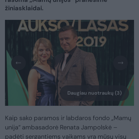
žiniasklaidai.
Daugiau nuotraukų (3)
Kaip sako paramos ir labdaros fondo „Mamų
unija“ ambasadorė Renata Jampolskė –
padėti sergantiems vaikams yra mūsų visų