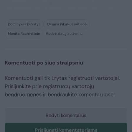
consequuntur adipisci dignissimos maxime.
Dominykas Dirkstys
Oksana Pikul-Jasaitienė
Monika Rachinštein
Rodyti daugiau žymių
Komentuoti po šiuo straipsniu
Komentuoti gali tik Lrytas registruoti vartotojai.
Prisijunkite prie registruotų vartotojų
bendruomenės ir bendraukite komentaruose!
Rodyti komentarus
Prisijungti komentatoriams