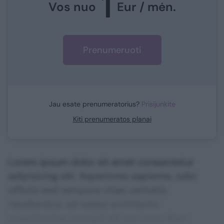
1
Vos nuo
Eur / mėn.
Prenumeruoti
Jau esate prenumeratorius?
Prisijunkite
Kiti prenumeratos planai
Lorem ipsum dolor sit amet consectetur
adipisicing elit. Asperiores sapiente, odio
officiis sed tempore vitae veritatis
repellendus, ad saepe architecto
repudiandae corrupti sit non error illum