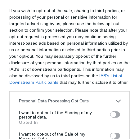
If you wish to opt-out of the sale, sharing to third parties, or
Šiais metais labdaros ir paramos fondo
processing of your personal or sensitive information for
targeted advertising by us, please use the below opt-out
„Mamų unijos“ organizuojamus Auksinio
section to confirm your selection. Please note that after your
kaspino mėnesio renginius globoja Jo
opt-out request is processed you may continue seeing
Ekscelencija Prezidentas Valdas Adamkus. Su
interest-based ads based on personal information utilized by
us or personal information disclosed to third parties prior to
jais susipažinti galite fondo svetainėje
your opt-out. You may separately opt-out of the further
www.mamuunija.lt.
disclosure of your personal information by third parties on the
IAB’s list of downstream participants. This information may
also be disclosed by us to third parties on the
IAB’s List of
Downstream Participants
that may further disclose it to other
Renata Uzialkaitė-Jampolskė
prašymas
Mamų unija
third parties.
Personal Data Processing Opt Outs
I want to opt-out of the Sharing of my
Komentuoti po šiuo straipsniu
personal data.
Opted In
Komentuoti gali tik Lrytas registruoti vartotojai.
I want to opt-out of the Sale of my
Prisijunkite prie registruotų vartotojų
Personal Data.