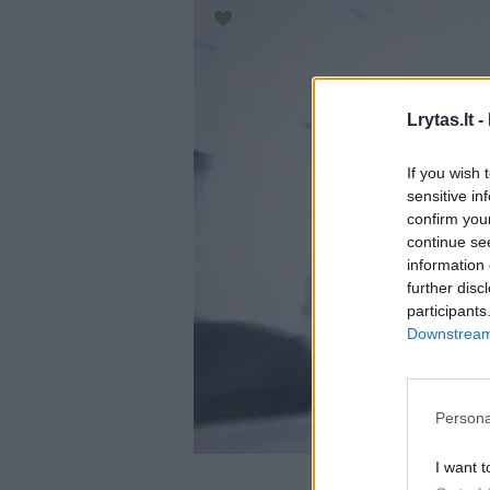
Lrytas.lt -
If you wish 
sensitive in
confirm you
continue se
information 
further disc
participants
Downstream 
Persona
I want t