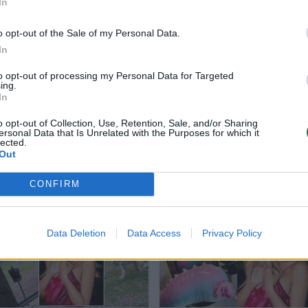
In
u, ir daug meilės. Man daugiau nereikia dirbti, aš tu
o opt-out of the Sale of my Personal Data.
In
to opt-out of processing my Personal Data for Targeted
au. Manau, jei nori susirasti sėkmingą vyrą, pati t
ing.
In
 juo ir susipažinau. Iki šiol dirbu. Dirbu net ir
iduoti“, – kalbėjo ji.
o opt-out of Collection, Use, Retention, Sale, and/or Sharing
ersonal Data that Is Unrelated with the Purposes for which it
lected.
Out
CONFIRM
Data Deletion
Data Access
Privacy Policy