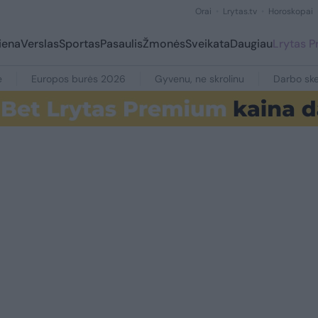
Orai
Lrytas.tv
Horoskopai
iena
Verslas
Sportas
Pasaulis
Žmonės
Sveikata
Daugiau
Lrytas 
e
Europos burės 2026
Gyvenu, ne skrolinu
Darbo ske