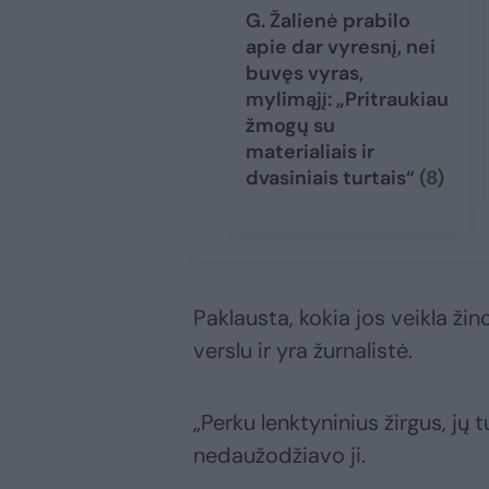
G. Žalienė prabilo
apie dar vyresnį, nei
buvęs vyras,
mylimąjį: „Pritraukiau
žmogų su
materialiais ir
dvasiniais turtais“
(8)
Paklausta, kokia jos veikla ži
verslu ir yra žurnalistė.
„Perku lenktyninius žirgus, jų 
nedaužodžiavo ji.