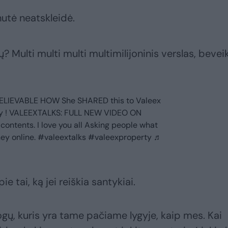
utė neatskleidė.
 Multi multi multi multimilijoninis verslas, bevei
ELIEVABLE HOW She SHARED this to Valeex
dy ! VALEEXTALKS: FULL NEW VIDEO ON
ontents. I love you all Asking people what
ney online.
#valeextalks
#valeexproperty
♬
ie tai, ką jei reiškia santykiai.
ogų, kuris yra tame pačiame lygyje, kaip mes. Kai