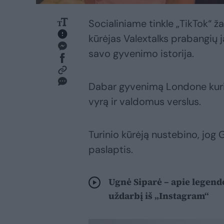
Socialiniame tinkle „TikTok“ ža
kūrėjas Valextalks prabangių j
savo gyvenimo istorija.
Dabar gyvenimą Londone kuria
vyrą ir valdomus verslus.
Turinio kūrėją nustebino, jog G
paslaptis.
Ugnė Siparė – apie legendo
uždarbį iš „Instagram“