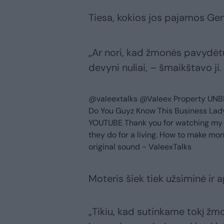
Tiesa, kokios jos pajamos Gen
„Ar nori, kad žmonės pavydėtų?
devyni nuliai, – šmaikštavo ji.
@valeextalks
@Valeex Property UNB
Do You Guyz Know This Business La
YOUTUBE Thank you for watching my c
they do for a living. How to make mo
original sound - ValeexTalks
Moteris šiek tiek užsiminė ir ap
„Tikiu, kad sutinkame tokį žm