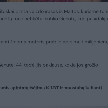
ibiškai plinta vaizdo įrašas iš Maltos, kuriame turi
achtų fone netikėtai sutiko Genutę, kuri pasidalij
nti žinoma moteris prabilo apie multimilijonieri
enutei 44, todėl jis paklausė, kokia jos grožio
mis apipintą išėjimą iš LRT ir nuostabą keliantį