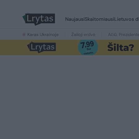
Naujausi
Skaitomiausi
Lietuvos d
Karas Ukrainoje
Žalioji erdvė
Ačiū, Prezident