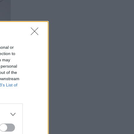
sonal or
ection to
ou may
 personal
out of the
 downstream
B’s List of