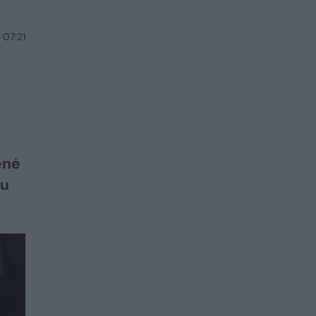
 07:21
enė
tu