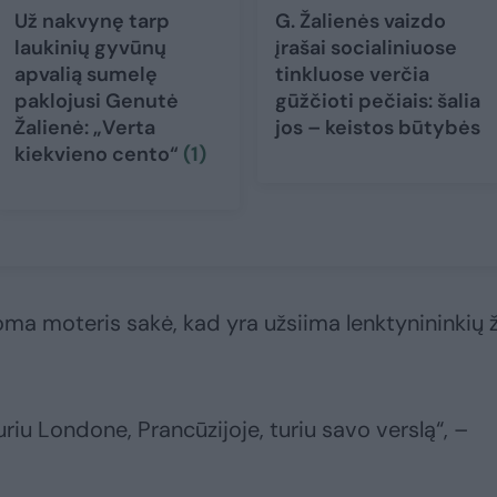
Už nakvynę tarp
G. Žalienės vaizdo
laukinių gyvūnų
įrašai socialiniuose
apvalią sumelę
tinkluose verčia
paklojusi Genutė
gūžčioti pečiais: šalia
Žalienė: „Verta
jos – keistos būtybės
kiekvieno cento“
(1)
noma moteris sakė, kad yra užsiima lenktynininkių 
turiu Londone, Prancūzijoje, turiu savo verslą“, –