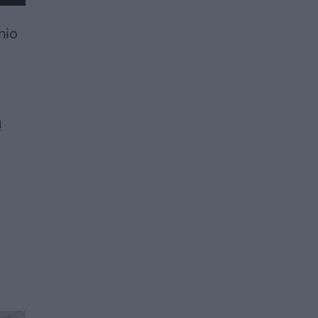
nio
o
ų