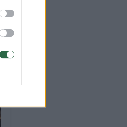
riu
uri