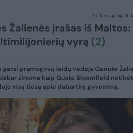
2025 m. rugsėjo 16 d.
s Žalienės įrašas iš Maltos:
timilijonierių vyrą
(2)
e garsi pramoginių laidų vedėja Genutė Žali
 dabar žinoma kaip Gustė Bloomfield netikė
lojo visą tiesą apie dabartinį gyvenimą.