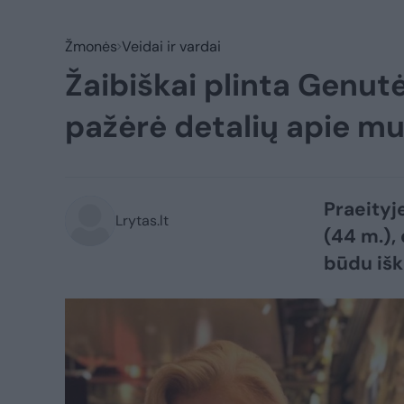
Žmonės
Veidai ir vardai
Žaibiškai plinta Genutė
pažėrė detalių apie mul
Praeityj
Lrytas.lt
(44 m.),
būdu išk