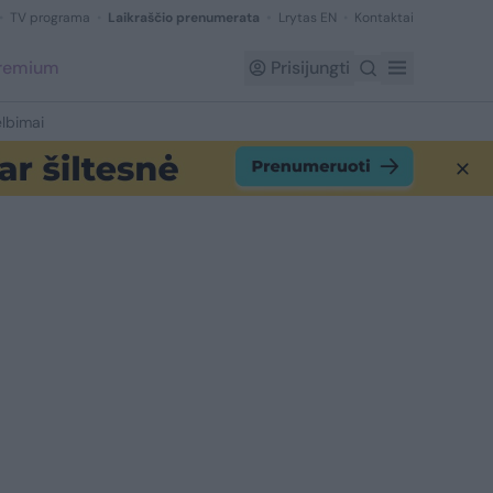
TV programa
Laikraščio prenumerata
Lrytas EN
Kontaktai
Premium
Prisijungti
lbimai