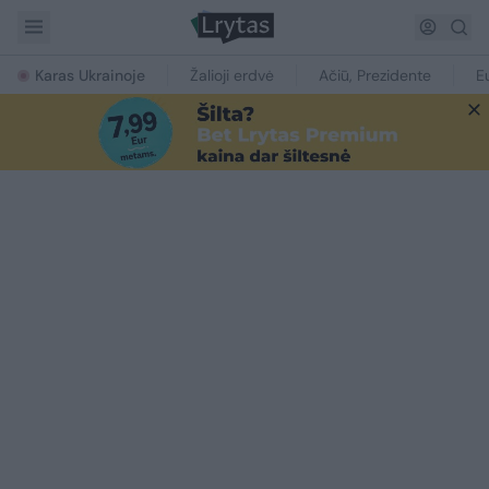
Karas Ukrainoje
Žalioji erdvė
Ačiū, Prezidente
E