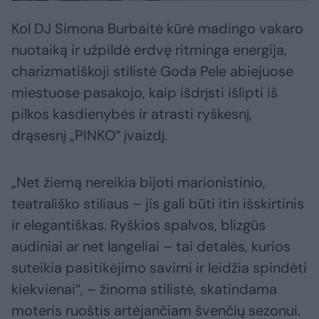
Kol DJ Simona Burbaitė kūrė madingo vakaro
nuotaiką ir užpildė erdvę ritminga energija,
charizmatiškoji stilistė Goda Pele abiejuose
miestuose pasakojo, kaip išdrįsti išlipti iš
pilkos kasdienybės ir atrasti ryškesnį,
drąsesnį „PINKO“ įvaizdį.
„Net žiemą nereikia bijoti marionistinio,
teatrališko stiliaus – jis gali būti itin išskirtinis
ir elegantiškas. Ryškios spalvos, blizgūs
audiniai ar net langeliai – tai detalės, kurios
suteikia pasitikėjimo savimi ir leidžia spindėti
kiekvienai“, – žinoma stilistė, skatindama
moteris ruoštis artėjančiam švenčių sezonui.