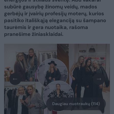
subūrė gausybę žinomų veidų, mados
gerbėjų ir įvairių profesijų moterų, kurios
pasitiko itališkąją eleganciją su šampano
taurėmis ir gera nuotaika, rašoma
pranešime žiniasklaidai.
Daugiau nuotraukų (114)