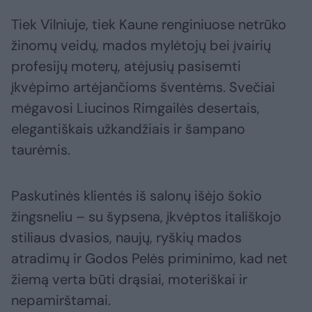
Tiek Vilniuje, tiek Kaune renginiuose netrūko
žinomų veidų, mados mylėtojų bei įvairių
profesijų moterų, atėjusių pasisemti
įkvėpimo artėjančioms šventėms. Svečiai
mėgavosi Liucinos Rimgailės desertais,
elegantiškais užkandžiais ir šampano
taurėmis.
Paskutinės klientės iš salonų išėjo šokio
žingsneliu – su šypsena, įkvėptos itališkojo
stiliaus dvasios, naujų, ryškių mados
atradimų ir Godos Pelės priminimo, kad net
žiemą verta būti drąsiai, moteriškai ir
nepamirštamai.