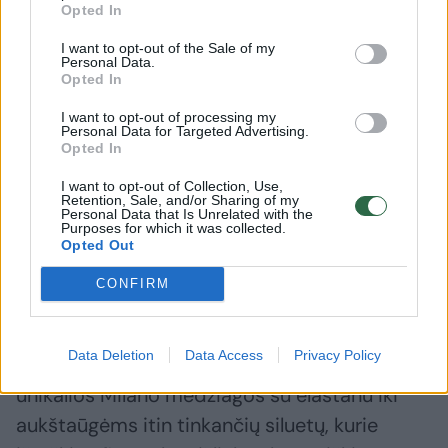
Opted In
I want to opt-out of the Sale of my
Personal Data.
Opted In
I want to opt-out of processing my
Personal Data for Targeted Advertising.
Išvydęs, kaip oro uoste elgiasi
Inga Jan
Opted In
žinoma Lietuvos dainininkė,
artimiau
neteko žado: „O dievulėliau,
į ypating
I want to opt-out of Collection, Use,
Retention, Sale, and/or Sharing of my
kokia žvaigždė!“
(5)
žinomų 
Personal Data that Is Unrelated with the
Purposes for which it was collected.
Opted Out
CONFIRM
Stilistė atkreipė dėmesį į siūlomą įvairovę –
Data Deletion
Data Access
Privacy Policy
nuo patogių, kūną glostančių kostiumėlių iš
unikalios Milano medžiagos su elastanu iki
aukštaūgėms itin tinkančių siluetų, kurie