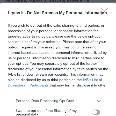
tekstūras, kurios šį sezoną atlieka ne
puošybos, o charakterio funkciją. Žvyneliai,
Lrytas.lt -
Do Not Process My Personal Information
kristalai, siuvinėjimai, nėriniai, plunksnos ir
odos deriniai – tai elementai, leidžiantys kurti
If you wish to opt-out of the sale, sharing to third parties, or
įsimintiną įvaizdį tiek dienai, tiek vakarui.
processing of your personal or sensitive information for
targeted advertising by us, please use the below opt-out
section to confirm your selection. Please note that after your
„Velnias slypi detalėse – todėl verta rinktis
opt-out request is processed you may continue seeing
interest-based ads based on personal information utilized by
drabužius, kurie ne tik gražūs, bet ir įdomūs iš
us or personal information disclosed to third parties prior to
arti“, – pridūrė ji.
your opt-out. You may separately opt-out of the further
disclosure of your personal information by third parties on the
IAB’s list of downstream participants. This information may
also be disclosed by us to third parties on the
IAB’s List of
Susiję straipsniai
Downstream Participants
that may further disclose it to other
third parties.
Personal Data Processing Opt Outs
I want to opt-out of the Sharing of my
personal data.