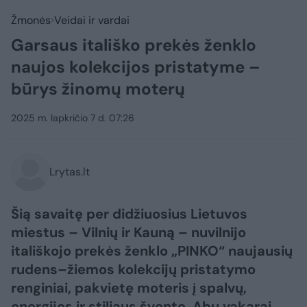
Žmonės
Veidai ir vardai
Garsaus itališko prekės ženklo
naujos kolekcijos pristatyme –
būrys žinomų moterų
2025 m. lapkričio 7 d. 07:26
Lrytas.lt
Šią savaitę per didžiuosius Lietuvos
miestus – Vilnių ir Kauną – nuvilnijo
itališkojo prekės ženklo „PINKO“ naujausių
rudens–žiemos kolekcijų pristatymo
renginiai, pakvietę moteris į spalvų,
energijos ir stiliaus šventę. Abu vakarai