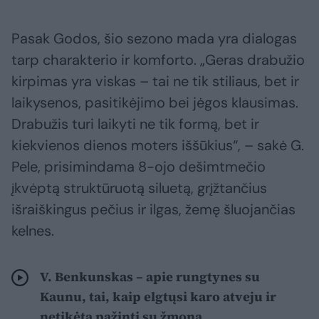
Pasak Godos, šio sezono mada yra dialogas
tarp charakterio ir komforto. „Geras drabužio
kirpimas yra viskas – tai ne tik stiliaus, bet ir
laikysenos, pasitikėjimo bei jėgos klausimas.
Drabužis turi laikyti ne tik formą, bet ir
kiekvienos dienos moters iššūkius“, – sakė G.
Pele, prisimindama 8-ojo dešimtmečio
įkvėptą struktūruotą siluetą, grįžtančius
išraiškingus pečius ir ilgas, žemę šluojančias
kelnes.
V. Benkunskas – apie rungtynes su
Kaunu, tai, kaip elgtųsi karo atveju ir
netikėtą pažintį su žmona