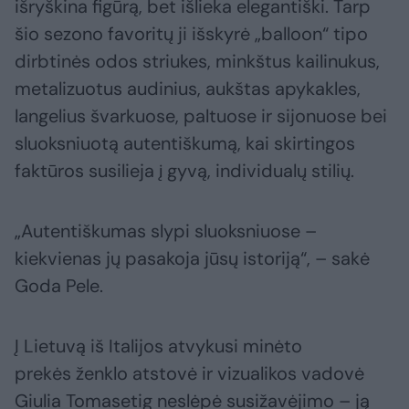
išryškina figūrą, bet išlieka elegantiški. Tarp
šio sezono favoritų ji išskyrė „balloon“ tipo
dirbtinės odos striukes, minkštus kailinukus,
metalizuotus audinius, aukštas apykakles,
langelius švarkuose, paltuose ir sijonuose bei
sluoksniuotą autentiškumą, kai skirtingos
faktūros susilieja į gyvą, individualų stilių.
„Autentiškumas slypi sluoksniuose –
kiekvienas jų pasakoja jūsų istoriją“, – sakė
Goda Pele.
Į Lietuvą iš Italijos atvykusi minėto
prekės ženklo atstovė ir vizualikos vadovė
Giulia Tomasetig neslėpė susižavėjimo – ją