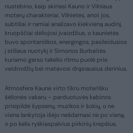
nustebino, kaip skiriasi Kauno ir Vilniaus
moterų charakteriai. Vilnietės, anot jos,
subtiliai ir ramiai analizavo kiekvieną audinį,
kruopščiai dėliojosi įvaizdžius, o kaunietės
buvo spontaniškos, energingos, pasileidusios
į stiliaus nuotykį ir Simonos Burbaitės
kuriamo garso takelio ritmu puolė prie
veidrodžių bei matavosi drąsiausius derinius.
Atmosfera Kaune virto tikru moterišku
šėlionės vakaru – parduotuvės kabinos
prisipildė šypsenų, muzikos ir šokių, o ne
viena lankytoja išėjo nešdamasi ne po vieną,
o po kelis ryškiaspalvius pirkinių krepšius.