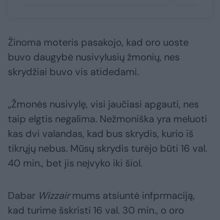
Žinoma moteris pasakojo, kad oro uoste
buvo daugybė nusivylusių žmonių, nes
skrydžiai buvo vis atidedami.
„Žmonės nusivylę, visi jaučiasi apgauti, nes
taip elgtis negalima. Nežmoniška yra meluoti
kas dvi valandas, kad bus skrydis, kurio iš
tikrųjų nebus. Mūsų skrydis turėjo būti 16 val.
40 min., bet jis neįvyko iki šiol.
Dabar
Wizzair
mums atsiuntė infprmaciją,
kad turime šskristi 16 val. 30 min., o oro