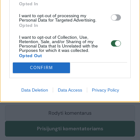
Stop kadras.
Opted In
I want to opt-out of processing my
Personal Data for Targeted Advertising.
Viktorija Jakučinskaitė
skrydis
Vilniaus oro uostas
Opted In
Rodyti daugiau žymių
I want to opt-out of Collection, Use,
Retention, Sale, and/or Sharing of my
Personal Data that Is Unrelated with the
Purposes for which it was collected.
Opted Out
Komentuoti po šiuo straipsniu
CONFIRM
Komentuoti gali tik Lrytas registruoti vartotojai.
Prisijunkite prie registruotų vartotojų
bendruomenės ir bendraukite komentaruose!
Data Deletion
Data Access
Privacy Policy
Rodyti komentarus
Prisijungti komentatoriams