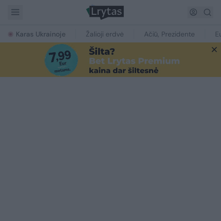
Karas Ukrainoje
Žalioji erdvė
Ačiū, Prezidente
E