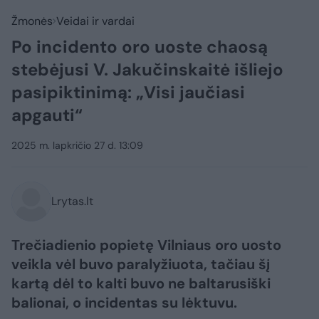
Žmonės
Veidai ir vardai
Po incidento oro uoste chaosą
stebėjusi V. Jakučinskaitė išliejo
pasipiktinimą: „Visi jaučiasi
apgauti“
2025 m. lapkričio 27 d. 13:09
Lrytas.lt
Trečiadienio popietę Vilniaus oro uosto
veikla vėl buvo paralyžiuota, tačiau šį
kartą dėl to kalti buvo ne baltarusiški
balionai, o incidentas su lėktuvu.