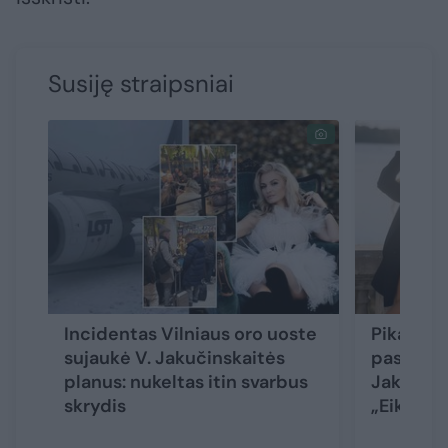
Susiję straipsniai
Incidentas Vilniaus oro uoste
Pikantišk
sujaukė V. Jakučinskaitės
pasidalij
planus: nukeltas itin svarbus
Jakučinsk
skrydis
„Eikite 