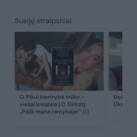
Susiję straipsniai
O. Pikul kantrybė trūko –
Dominyka
viešai kreipėsi į D. Dirkstį:
Oksanos 
„Palik mane ramybėje!“
(1)