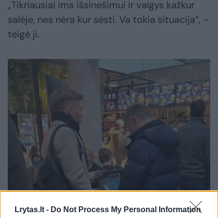
„Tikriausiai ims išsinešimui ir valgys kažkur
salėje, nes nėra kur sėsti. Va tokia situacija“, –
teigė ji.
Lrytas.lt -
Do Not Process My Personal Information