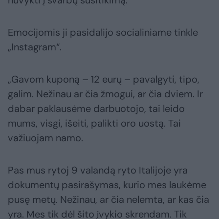
nuvykti į svarbų susitikimą.
Emocijomis ji pasidalijo socialiniame tinkle
„Instagram“.
„Gavom kuponą – 12 eurų – pavalgyti, tipo,
galim. Nežinau ar čia žmogui, ar čia dviem. Ir
dabar paklausėme darbuotojo, tai leido
mums, visgi, išeiti, palikti oro uostą. Tai
važiuojam namo.
Pas mus rytoj 9 valandą ryto Italijoje yra
dokumentų pasirašymas, kurio mes laukėme
pusę metų. Nežinau, ar čia nelemta, ar kas čia
yra. Mes tik dėl šito įvykio skrendam. Tik