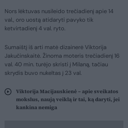
Nors lėktuvas nusileido trečiadienį apie 14
val., oro uostą atidaryti pavyko tik
ketvirtadienį 4 val. ryto.
Sumaištį iš arti matė dizainerė Viktorija
Jakučinskaitė. Žinoma moteris trečiadienį 16
val. 40 min. turėjo skristi į Milaną, tačiau
skrydis buvo nukeltas į 23 val.
Viktorija Macijauskienė – apie sveikatos
mokslus, naują veiklą ir tai, ką daryti, jei
kankina nemiga