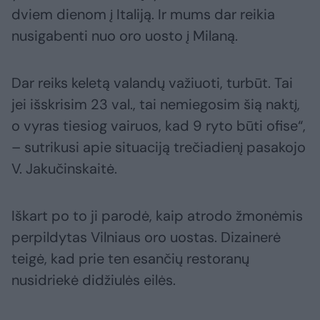
dviem dienom į Italiją. Ir mums dar reikia
nusigabenti nuo oro uosto į Milaną.
Dar reiks keletą valandų važiuoti, turbūt. Tai
jei išskrisim 23 val., tai nemiegosim šią naktį,
o vyras tiesiog vairuos, kad 9 ryto būti ofise“,
– sutrikusi apie situaciją trečiadienį pasakojo
V. Jakučinskaitė.
Iškart po to ji parodė, kaip atrodo žmonėmis
perpildytas Vilniaus oro uostas. Dizainerė
teigė, kad prie ten esančių restoranų
nusidriekė didžiulės eilės.