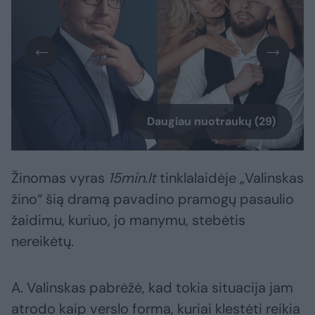
Daugiau nuotraukų (29)
Žinomas vyras
15min.lt
tinklalaidėje „Valinskas
žino“ šią dramą pavadino pramogų pasaulio
žaidimu, kuriuo, jo manymu, stebėtis
nereikėtų.
A. Valinskas pabrėžė, kad tokia situacija jam
atrodo kaip verslo forma, kuriai klestėti reikia