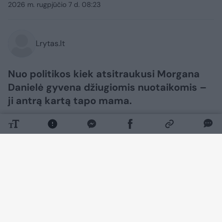
2026 m. rugpjūčio 7 d. 08:23
Lrytas.lt
Nuo politikos kiek atsitraukusi Morgana
Danielė gyvena džiugiomis nuotaikomis –
ji antrą kartą tapo mama.