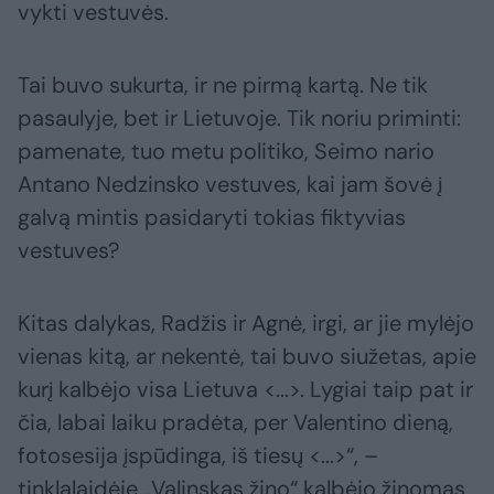
vykti vestuvės.
Tai buvo sukurta, ir ne pirmą kartą. Ne tik
pasaulyje, bet ir Lietuvoje. Tik noriu priminti:
pamenate, tuo metu politiko, Seimo nario
Antano Nedzinsko vestuves, kai jam šovė į
galvą mintis pasidaryti tokias fiktyvias
vestuves?
Kitas dalykas, Radžis ir Agnė, irgi, ar jie mylėjo
vienas kitą, ar nekentė, tai buvo siužetas, apie
kurį kalbėjo visa Lietuva <...>. Lygiai taip pat ir
čia, labai laiku pradėta, per Valentino dieną,
fotosesija įspūdinga, iš tiesų <...>“, –
tinklalaidėje „Valinskas žino“ kalbėjo žinomas