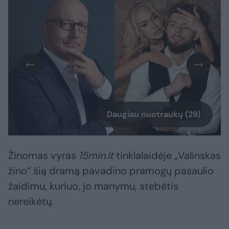
Daugiau nuotraukų (29)
Žinomas vyras
15min.lt
tinklalaidėje „Valinskas
žino“ šią dramą pavadino pramogų pasaulio
žaidimu, kuriuo, jo manymu, stebėtis
nereikėtų.