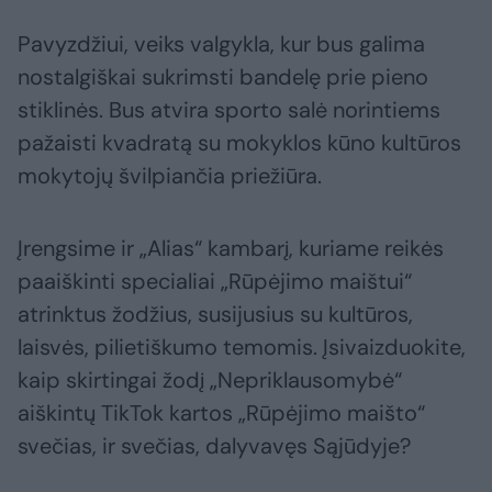
Pavyzdžiui, veiks valgykla, kur bus galima
nostalgiškai sukrimsti bandelę prie pieno
stiklinės. Bus atvira sporto salė norintiems
pažaisti kvadratą su mokyklos kūno kultūros
mokytojų švilpiančia priežiūra.
Įrengsime ir „Alias“ kambarį, kuriame reikės
paaiškinti specialiai „Rūpėjimo maištui“
atrinktus žodžius, susijusius su kultūros,
laisvės, pilietiškumo temomis. Įsivaizduokite,
kaip skirtingai žodį „Nepriklausomybė“
aiškintų TikTok kartos „Rūpėjimo maišto“
svečias, ir svečias, dalyvavęs Sąjūdyje?