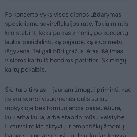
Po koncerto vyks visos dienos uždarymas
specialiame savirefleksijos rate. Tokia mintis
kilo stebint, koks pulkas žmonių po koncertų
laukia pasidalinti, ką pajautė, ką šiuo metu
išgyvena. Tai gali būti gražus lėtas išėjimas
visiems kartu iš bendros patirties. Skirtingų
kartų pokalbis.
Šio turo tikslas – jaunam žmogui priminti, kad
jis yra svarbi visuomenės dalis su jau
mokykloje besiformuojančia pasaulėžiūra,
kuri arba kuria, arba stabdo mūsų valstybę.
Lietuvai reikia aktyvių ir empatiškų žmonių
bangos, o ne atvėsusių bulvių, kurias lengva