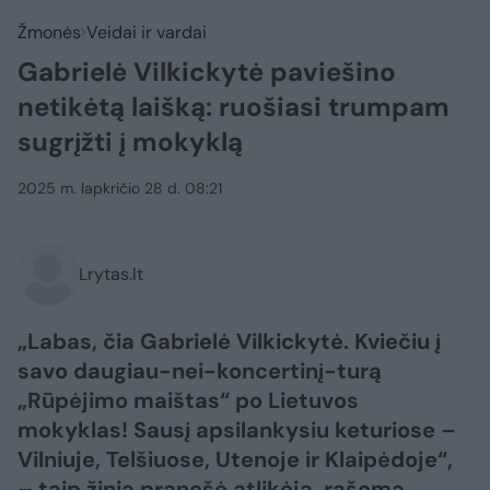
Žmonės
Veidai ir vardai
Gabrielė Vilkickytė paviešino
netikėtą laišką: ruošiasi trumpam
sugrįžti į mokyklą
2025 m. lapkričio 28 d. 08:21
Lrytas.lt
„Labas, čia Gabrielė Vilkickytė. Kviečiu į
savo daugiau-nei-koncertinį-turą
„Rūpėjimo maištas“ po Lietuvos
mokyklas! Sausį apsilankysiu keturiose –
Vilniuje, Telšiuose, Utenoje ir Klaipėdoje“,
– taip žinią pranešė atlikėja, rašoma