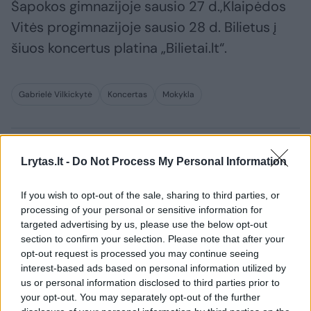
Šapokos gimnazijoje sausio 27 d.,Klaipėdos
Vitės progimnazijoje sausio 28 d. Bilietus į
šiuos koncertus platina „Bilietai.lt“.
Gabrielė Vilkickytė
Koncertas
Mokykla
Komentuoti po šiuo straipsniu
Lrytas.lt -
Do Not Process My Personal Information
If you wish to opt-out of the sale, sharing to third parties, or
Komentuoti gali tik Lrytas registruoti vartotojai.
processing of your personal or sensitive information for
Prisijunkite prie registruotų vartotojų
targeted advertising by us, please use the below opt-out
bendruomenės ir bendraukite komentaruose!
section to confirm your selection. Please note that after your
opt-out request is processed you may continue seeing
interest-based ads based on personal information utilized by
us or personal information disclosed to third parties prior to
Rodyti komentarus
your opt-out. You may separately opt-out of the further