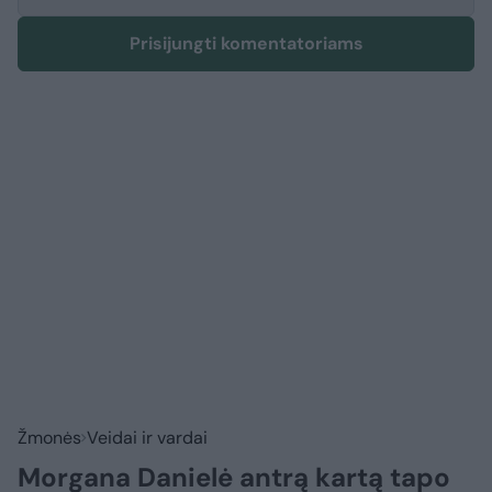
Prisijungti komentatoriams
Žmonės
Veidai ir vardai
Morgana Danielė antrą kartą tapo