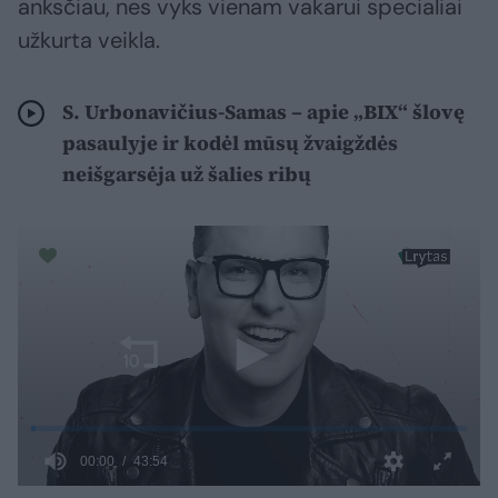
anksčiau, nes vyks vienam vakarui specialiai
užkurta veikla.
S. Urbonavičius-Samas – apie „BIX“ šlovę
pasaulyje ir kodėl mūsų žvaigždės
neišgarsėja už šalies ribų