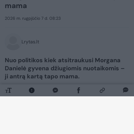
mama
2026 m. rugpjūčio 7 d. 08:23
Lrytas.lt
Nuo politikos kiek atsitraukusi Morgana
Danielė gyvena džiugiomis nuotaikomis –
ji antrą kartą tapo mama.