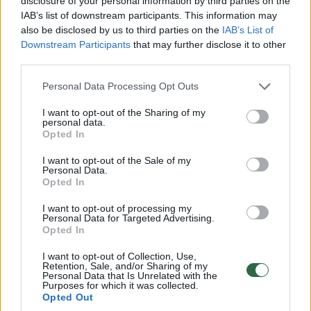
disclosure of your personal information by third parties on the
Prisijungti komentatoriams
IAB’s list of downstream participants. This information may
also be disclosed by us to third parties on the
IAB’s List of
Downstream Participants
that may further disclose it to other
third parties.
Personal Data Processing Opt Outs
I want to opt-out of the Sharing of my
personal data.
Opted In
I want to opt-out of the Sale of my
Personal Data.
Opted In
I want to opt-out of processing my
Personal Data for Targeted Advertising.
Opted In
I want to opt-out of Collection, Use,
Žmonės
Veidai ir vardai
Retention, Sale, and/or Sharing of my
Personal Data that Is Unrelated with the
Arūnas Valinskas išklojo, ką mano
Purposes for which it was collected.
Opted Out
apie Oksanos Pikul ir Dominyko