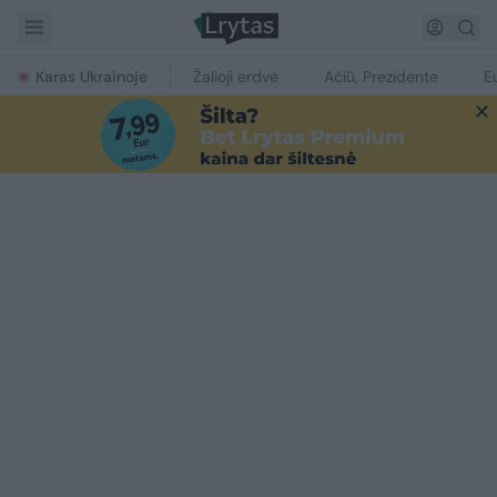
Karas Ukrainoje
Žalioji erdvė
Ačiū, Prezidente
E