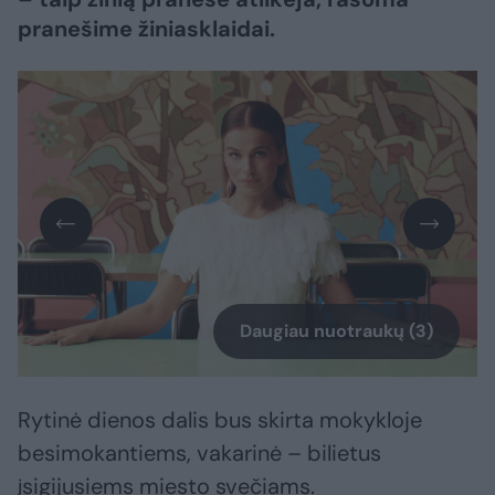
pranešime žiniasklaidai.
Daugiau nuotraukų (3)
Rytinė dienos dalis bus skirta mokykloje
besimokantiems, vakarinė – bilietus
įsigijusiems miesto svečiams.