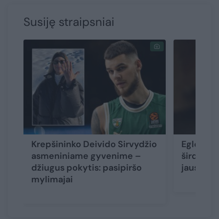
Susiję straipsniai
Krepšininko Deivido Sirvydžio
Eglė Jac
asmeniniame gyvenime –
širdyje 
džiugus pokytis: pasipiršo
jausmus
mylimajai