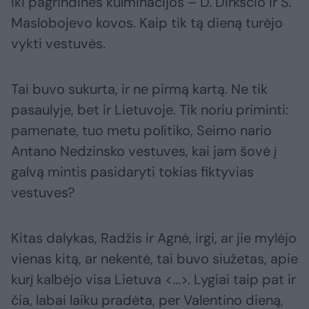
iki pagrindinės kulminacijos – D. Dirksčio ir S.
Maslobojevo kovos. Kaip tik tą dieną turėjo
vykti vestuvės.
Tai buvo sukurta, ir ne pirmą kartą. Ne tik
pasaulyje, bet ir Lietuvoje. Tik noriu priminti:
pamenate, tuo metu politiko, Seimo nario
Antano Nedzinsko vestuves, kai jam šovė į
galvą mintis pasidaryti tokias fiktyvias
vestuves?
Kitas dalykas, Radžis ir Agnė, irgi, ar jie mylėjo
vienas kitą, ar nekentė, tai buvo siužetas, apie
kurį kalbėjo visa Lietuva <...>. Lygiai taip pat ir
čia, labai laiku pradėta, per Valentino dieną,