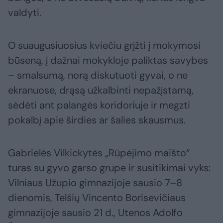
valdyti.
O suaugusiuosius kviečiu grįžti į mokymosi
būseną, į dažnai mokykloje paliktas savybes
– smalsumą, norą diskutuoti gyvai, o ne
ekranuose, drąsą užkalbinti nepažįstamą,
sėdėti ant palangės koridoriuje ir megzti
pokalbį apie širdies ar šalies skausmus.
Gabrielės Vilkickytės „Rūpėjimo maišto“
turas su gyvo garso grupe ir susitikimai vyks:
Vilniaus Užupio gimnazijoje sausio 7–8
dienomis, Telšių Vincento Borisevičiaus
gimnazijoje sausio 21 d., Utenos Adolfo