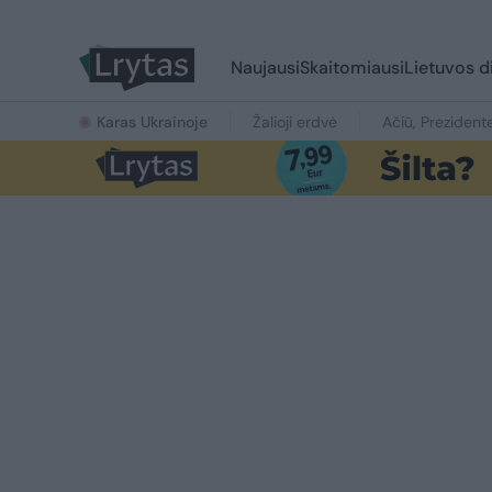
Naujausi
Skaitomiausi
Lietuvos d
Karas Ukrainoje
Žalioji erdvė
Ačiū, Prezident