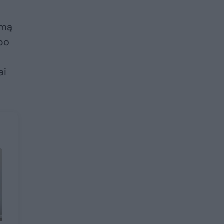
imą
„po
ai