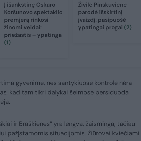
Į išankstinę Oskaro
Živilė Pinskuvienė
Koršunovo spektaklio
parodė išskirtinį
premjerą rinkosi
įvaizdį: pasipuošė
žinomi veidai:
ypatingai progai
(2)
priežastis – ypatinga
(1)
rtima gyvenime, nes santykiuose kontrolė nėra
aktas, kad tam tikri dalykai šeimose persiduoda
ėja.
škiai ir Braškienės“ yra lengva, žaisminga, tačiau
ui pažįstamomis situacijomis. Žiūrovai kviečiami