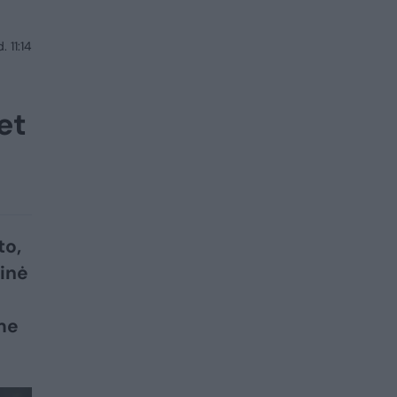
 11:14
et
to,
inė
me