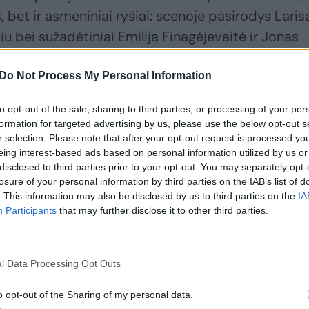
, bet ir asmeniniai ryšiai: scenoje pasirodys Laris
u bei sužadėtiniai Emilija Finagėjevaitė ir Jonas
Do Not Process My Personal Information
ios pavardės šleifą, legendinį tėtį ir nežinomą savo
to opt-out of the sale, sharing to third parties, or processing of your per
formation for targeted advertising by us, please use the below opt-out s
r selection. Please note that after your opt-out request is processed y
eing interest-based ads based on personal information utilized by us or
disclosed to third parties prior to your opt-out. You may separately opt-
losure of your personal information by third parties on the IAB’s list of
. This information may also be disclosed by us to third parties on the
IA
Participants
that may further disclose it to other third parties.
l Data Processing Opt Outs
o opt-out of the Sharing of my personal data.