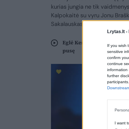
kurias jungia ne tik vaidmenys
Kalpokaitė su vyru Jonu Braški
Sakalauskas.
Lrytas.lt -
Eglė Kernagytė – apie gars
If you wish 
pusę
sensitive in
confirm you
continue se
information 
further disc
participants
Downstream 
Persona
I want t