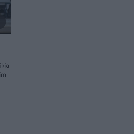
ikia
imi