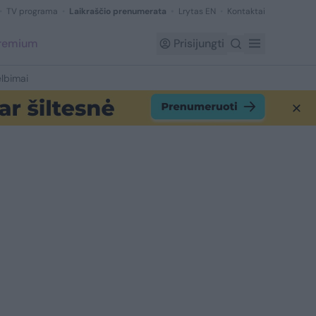
TV programa
Laikraščio prenumerata
Lrytas EN
Kontaktai
Premium
Prisijungti
lbimai