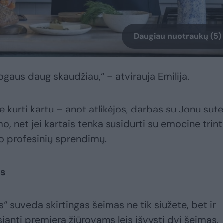
Daugiau nuotraukų (5)
gaus daug skaudžiau,“ – atvirauja Emilija.
e kurti kartu – anot atlikėjos, darbas su Jonu sute
, net jei kartais tenka susidurti su emocine trint
uo profesinių sprendimų.
os
s“ suveda skirtingas šeimas ne tik siužete, bet ir
ianti premjera žiūrovams leis išvysti dvi šeimas,