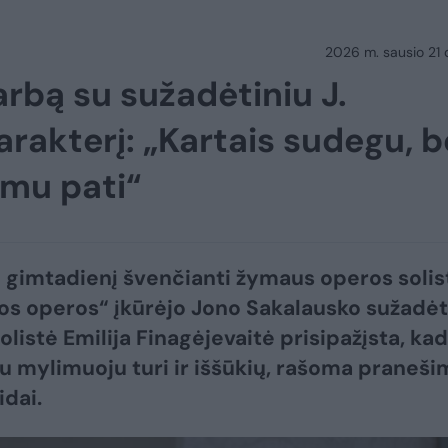
2026 m. sausio 21 d.
arbą su sužadėtiniu J.
arakterį: „Kartais sudegu, b
imu pati“
 gimtadienį švenčianti žymaus operos solis
os operos“ įkūrėjo Jono Sakalausko sužadėt
olistė Emilija Finagėjevaitė prisipažįsta, kad
u mylimuoju turi ir iššūkių, rašoma praneši
idai.