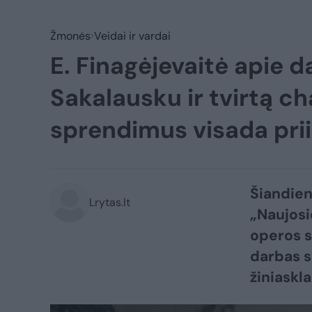
Žmonės
Veidai ir vardai
E. Finagėjevaitė apie d
Sakalausku ir tvirtą ch
sprendimus visada pri
Šiandien
Lrytas.lt
„Naujosi
operos s
darbas s
žiniaskla