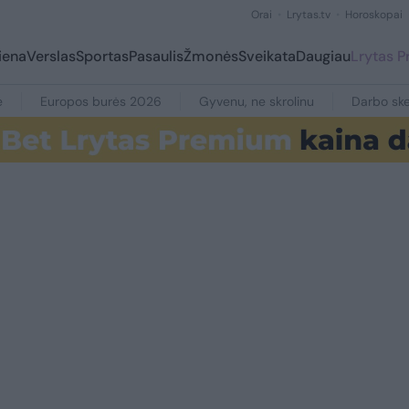
Orai
Lrytas.tv
Horoskopai
iena
Verslas
Sportas
Pasaulis
Žmonės
Sveikata
Daugiau
Lrytas 
e
Europos burės 2026
Gyvenu, ne skrolinu
Darbo ske