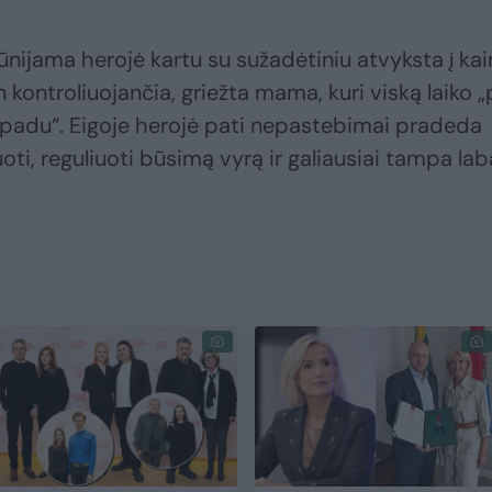
kūnijama herojė kartu su sužadėtiniu atvyksta į ka
in kontroliuojančia, griežta mama, kuri viską laiko 
o padu“. Eigoje herojė pati nepastebimai pradeda
uoti, reguliuoti būsimą vyrą ir galiausiai tampa lab