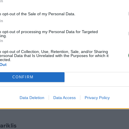
In
o opt-out of the Sale of my Personal Data.
In
to opt-out of processing my Personal Data for Targeted
ing.
In
o opt-out of Collection, Use, Retention, Sale, and/or Sharing
ersonal Data that Is Unrelated with the Purposes for which it
lected.
Out
umo, atsakomybės ir pasikartojančių santykių mod
CONFIRM
tės temų. Kalbėdama apie siužetą, Emilija atkrei
modelių pasikartojimo temą. Anot jos, gyvenime
e vienaip ar kitaip primena mūsų tėvus, net jei
Data Deletion
Data Access
Privacy Policy
priešinomės.
riklis