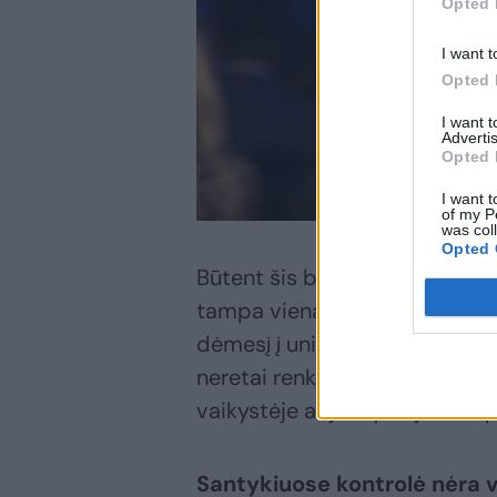
Opted 
I want t
Opted 
I want 
Advertis
Opted 
I want t
of my P
was col
Opted 
Būtent šis balansas tarp art
tampa viena pagrindinių opere
dėmesį į universalią šeimos 
neretai renkamės žmones, kuri
vaikystėje ar jaunystėje tam 
Santykiuose kontrolė nėra va