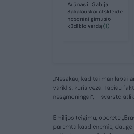
Arūnas ir Gabija
Sakalauskai atskleidė
neseniai gimusio
kūdikio vardą
(1)
„Nesakau, kad tai man labai a
variklis, kuris veža. Tačiau f
nesąmoningai“, – svarsto atlik
Emilijos teigimu, operetė „Bra
paremta kasdienėmis, daugeli