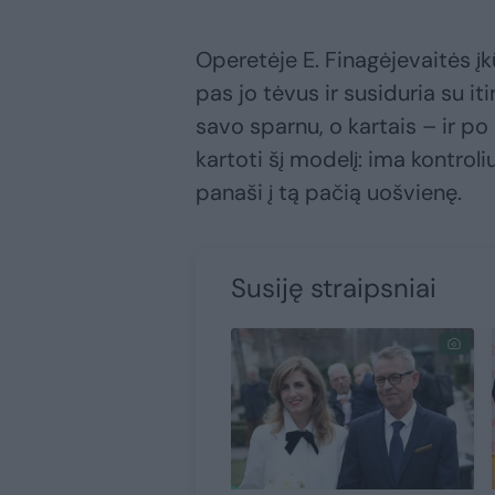
Operetėje E. Finagėjevaitės į
pas jo tėvus ir susiduria su it
savo sparnu, o kartais – ir p
kartoti šį modelį: ima kontroli
panaši į tą pačią uošvienę.
Susiję straipsniai