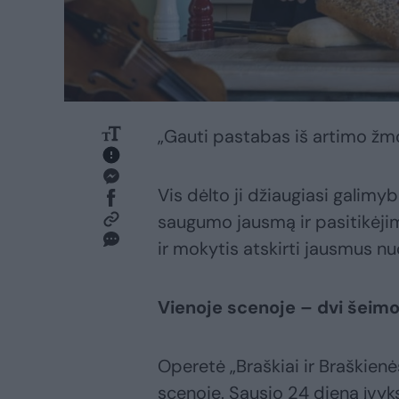
„Gauti pastabas iš artimo žmo
Vis dėlto ji džiaugiasi galimyb
saugumo jausmą ir pasitikėjimo
ir mokytis atskirti jausmus n
Vienoje scenoje – dvi šeim
Operetė „Braškiai ir Braškienė
scenoje. Sausio 24 dieną įvyks