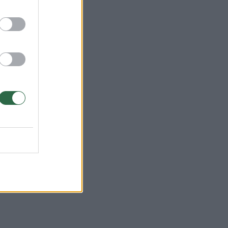
elių
pia