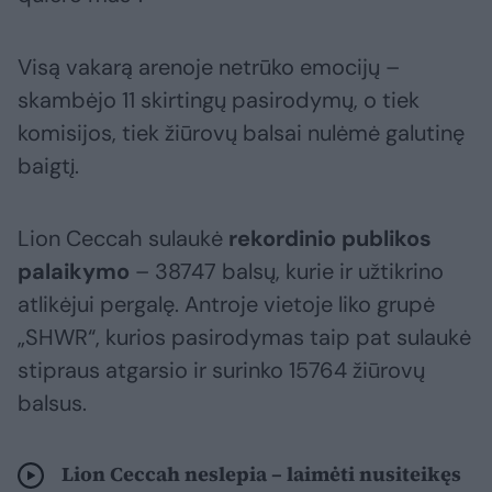
Visą vakarą arenoje netrūko emocijų –
skambėjo 11 skirtingų pasirodymų, o tiek
komisijos, tiek žiūrovų balsai nulėmė galutinę
baigtį.
Lion Ceccah sulaukė
rekordinio publikos
palaikymo
– 38747 balsų, kurie ir užtikrino
atlikėjui pergalę. Antroje vietoje liko grupė
„SHWR“, kurios pasirodymas taip pat sulaukė
stipraus atgarsio ir surinko 15764 žiūrovų
balsus.
Lion Ceccah neslepia – laimėti nusiteikęs