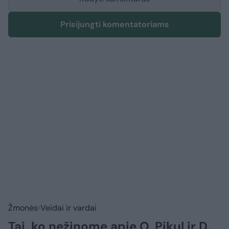
Prisijungti komentatoriams
Žmonės
Veidai ir vardai
Tai, ko nežinome apie O. Pikul ir D.