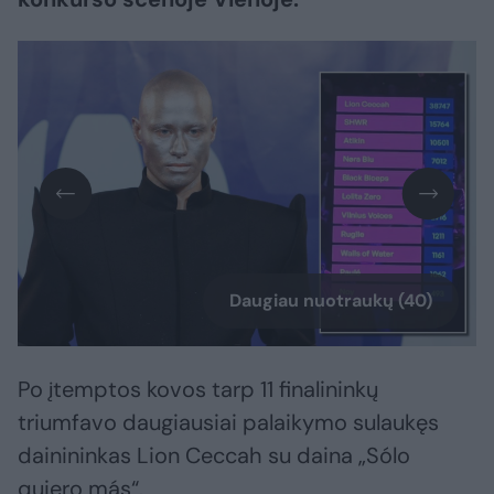
Daugiau nuotraukų (40)
Po įtemptos kovos tarp 11 finalininkų
triumfavo daugiausiai palaikymo sulaukęs
dainininkas Lion Ceccah su daina „Sólo
quiero más“.