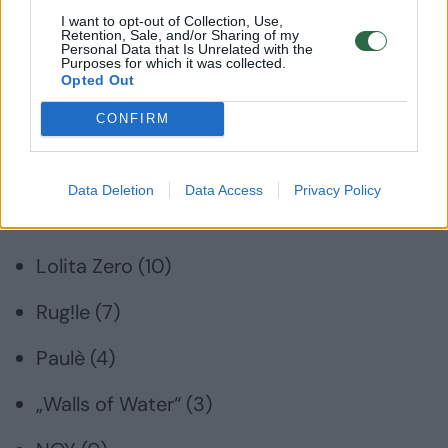
I want to opt-out of Collection, Use,
SHWR (22)
Retention, Sale, and/or Sharing of my
Personal Data that Is Unrelated with the
Purposes for which it was collected.
Nøra Blu (14)
Opted Out
CONFIRM
„Black Biceps“ (12)
„Vilnius Voices“ (12)
Data Deletion
Data Access
Privacy Policy
Atikin (10)
Lolita Zero (10)
Rug!le (7)
Paulè (4)
„Walls of Water“ (3)