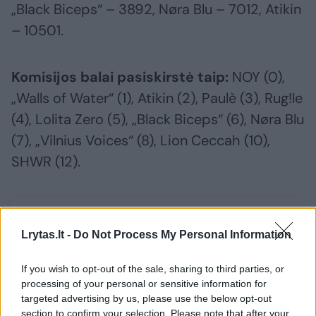
„Black Biceps“ – 3892, Nøra Blu – 7012, Atikin
– 10501.
Komisijos balai pasiskirstė taip:
NOY (0),
„Walls of Water“ (1), Atikin (2), Paulè (3), Rug!le
(4), Lolita Zero (5), „Black Biceps“ (6), Nøra Blu
(7), „Vilnius Voices“ (8), Lion Ceccah (10),
SHWR (12).
Susiję straipsniai
Lrytas.lt -
Do Not Process My Personal Information
If you wish to opt-out of the sale, sharing to third parties, or
processing of your personal or sensitive information for
targeted advertising by us, please use the below opt-out
section to confirm your selection. Please note that after your