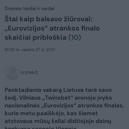
Žmonės
Veidai ir vardai
Štai kaip balsavo žiūrovai:
„Eurovizijos“ atrankos finalo
skaičiai pribloškia
(10)
2026 m. vasario 27 d. 21:33
Lrytas.lt
Penktadienio vakarą Lietuva tarė savo
žodį. Vilniaus „Twinsbet“ arenoje įvyko
nacionalinės „Eurovizijos“ atrankos finalas,
kurio metu paaiškėjo, kas šiemet
atstovaus mūsų šaliai didžiojoje dainų
konkurso scenoje Vienoje.