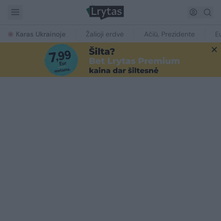
Karas Ukrainoje
Žalioji erdvė
Ačiū, Prezidente
E