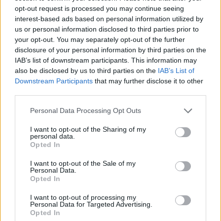
opt-out request is processed you may continue seeing
interest-based ads based on personal information utilized by
us or personal information disclosed to third parties prior to
your opt-out. You may separately opt-out of the further
disclosure of your personal information by third parties on the
Nacionalinėje „Eurovizijoje“
Lion Cec
IAB’s list of downstream participants. This information may
triumfavęs Lion Ceccah –
dainą: ta
also be disclosed by us to third parties on the
IAB’s List of
apie laukiantį vakarėlį ir
dainos „
Downstream Participants
that may further disclose it to other
third parties.
išsvajotą pergalę: „Lietuva
išdrįso“
(8)
Personal Data Processing Opt Outs
I want to opt-out of the Sharing of my
personal data.
Opted In
I want to opt-out of the Sale of my
Bendroje rezultatų lentelėje vakaro
dalyviai
Personal Data.
Opted In
išsidėstė taip:
I want to opt-out of processing my
Personal Data for Targeted Advertising.
Opted In
Lion Ceccah (22)