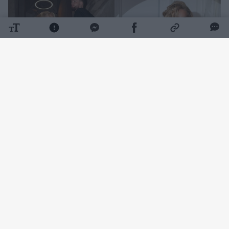
Daugiau nuotraukų (39)
Pikantiškos fotosesijos, vieši meilės
prisipažinimai, sužadėtuvės ir vestuvių planai
nuolat kaitino publikos smalsumą.
Tačiau šios poros romaną nuo pat pradžių