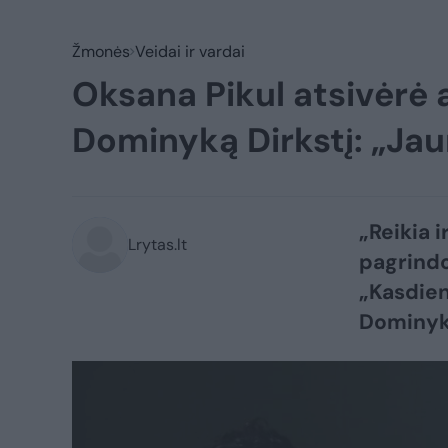
Žmonės
Veidai ir vardai
Oksana Pikul atsivėrė 
Dominyką Dirkstį: „Ja
„Reikia i
Lrytas.lt
pagrindo“
„Kasdien
Dominyką