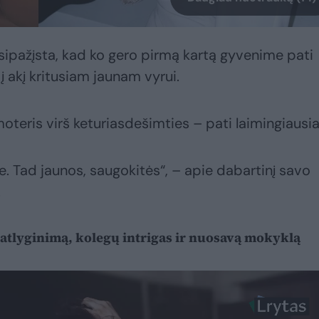
sipažįsta, kad ko gero pirmą kartą gyvenime pati
 akį kritusiam jaunam vyrui.
moteris virš keturiasdešimties – pati laimingiausia
. Tad jaunos, saugokitės“, – apie dabartinį savo
.
atlyginimą, kolegų intrigas ir nuosavą mokyklą