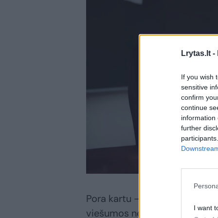
Lrytas.lt -
If you wish 
sensitive in
confirm you
continue se
information 
further disc
participants
Downstream 
Persona
Pora kartu – vos du mėnesius
I want t
viešumos neslėpti, nors patik