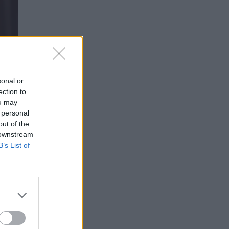
sonal or
ection to
ou may
 personal
out of the
 downstream
B’s List of
nuo