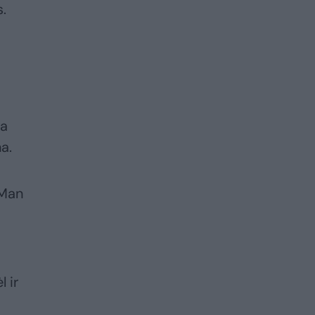
s.
ia
a.
 Man
 ir