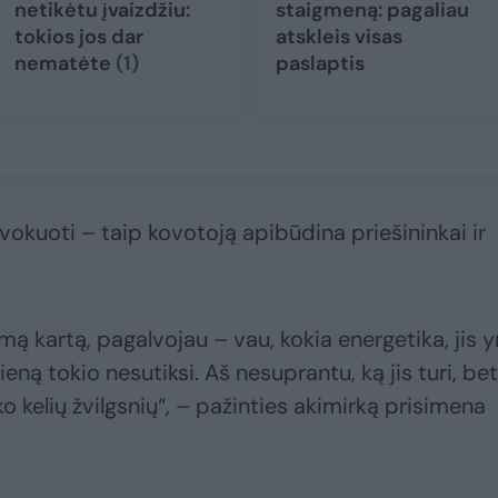
netikėtu įvaizdžiu:
staigmeną: pagaliau
tokios jos dar
atskleis visas
nematėte
(1)
paslaptis
vokuoti – taip kovotoją apibūdina priešininkai ir
mą kartą, pagalvojau – vau, kokia energetika, jis y
ieną tokio nesutiksi. Aš nesuprantu, ką jis turi, bet
eko kelių žvilgsnių“, – pažinties akimirką prisimena