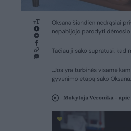
Oksana šiandien nedrąsiai pri
nepabijojo parodyti dėmesio į
Tačiau ji sako supratusi, kad 
„Jos yra turbinės visame kame
gyvenimo etapą sako Oksana
Mokytoja Veronika – apie 