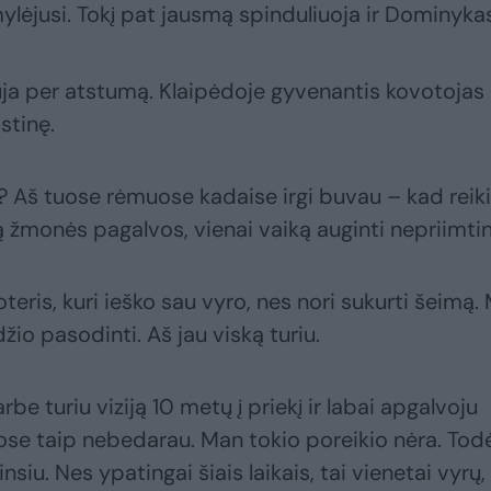
imylėjusi. Tokį pat jausmą spinduliuoja ir Dominyka
a per atstumą. Klaipėdoje gyvenantis kovotojas
stinę.
i? Aš tuose rėmuose kadaise irgi buvau – kad reik
ą žmonės pagalvos, vienai vaiką auginti nepriimtin
eris, kuri ieško sau vyro, nes nori sukurti šeimą.
žio pasodinti. Aš jau viską turiu.
be turiu viziją 10 metų į priekį ir labai apgalvoju
uose taip nebedarau. Man tokio poreikio nėra. Todėl
nsiu. Nes ypatingai šiais laikais, tai vienetai vyrų,