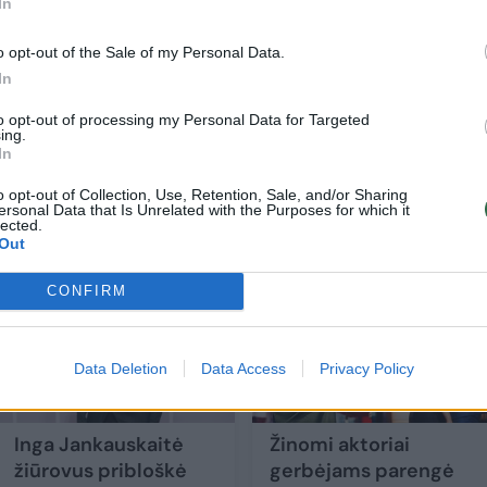
In
o opt-out of the Sale of my Personal Data.
In
-eri. Šis 18 metų amžiaus skirtumas tapo bene
to opt-out of processing my Personal Data for Targeted
s.
ing.
In
o opt-out of Collection, Use, Retention, Sale, and/or Sharing
ersonal Data that Is Unrelated with the Purposes for which it
lected.
Out
CONFIRM
Data Deletion
Data Access
Privacy Policy
Inga Jankauskaitė
Žinomi aktoriai
žiūrovus pribloškė
gerbėjams parengė