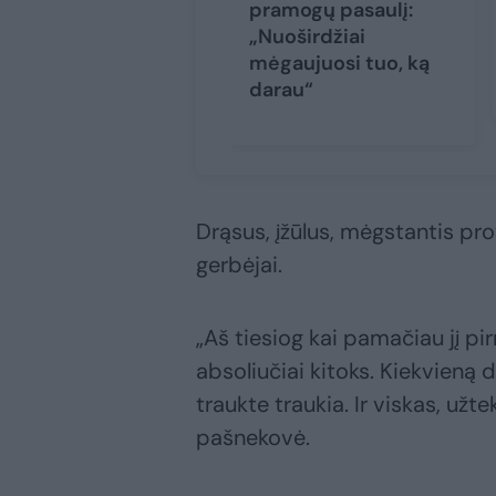
pramogų pasaulį:
„Nuoširdžiai
mėgaujuosi tuo, ką
darau“
Drąsus, įžūlus, mėgstantis pro
gerbėjai.
„Aš tiesiog kai pamačiau jį pir
absoliučiai kitoks. Kiekvieną d
traukte traukia. Ir viskas, užt
pašnekovė.