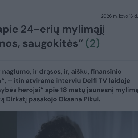
2026 m. kovo 16 d.
apie 24-erių mylimąjį
unos, saugokitės“
(2)
r naglumo, ir drąsos, ir, aišku, finansinio
, – itin atvirame interviu Delfi TV laidoje
ybės herojai“ apie 18 metų jaunesnį mylimą
 Dirkstį pasakojo Oksana Pikul.