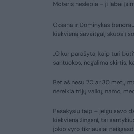
Moteris neslepia – ji labai įs
Oksana ir Dominykas bendrauj
kiekvieną savaitgalį skuba į so
„O kur parašyta, kaip turi būt
santuokos, negalima skirtis, k
Bet aš nesu 20 ar 30 metų mot
nereikia trijų vaikų, namo, med
Pasakysiu taip – jeigu savo dar
kiekvieną žingsnį, tai santyki
jokio vyro tikriausiai neišgasdi