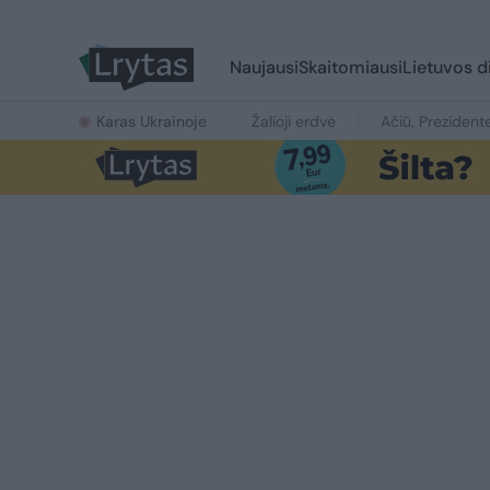
Naujausi
Skaitomiausi
Lietuvos d
Karas Ukrainoje
Žalioji erdvė
Ačiū, Prezident