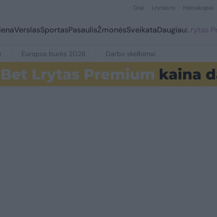
Orai
Lrytas.tv
Horoskopai
iena
Verslas
Sportas
Pasaulis
Žmonės
Sveikata
Daugiau
Lrytas 
e
Europos burės 2026
Darbo skelbimai