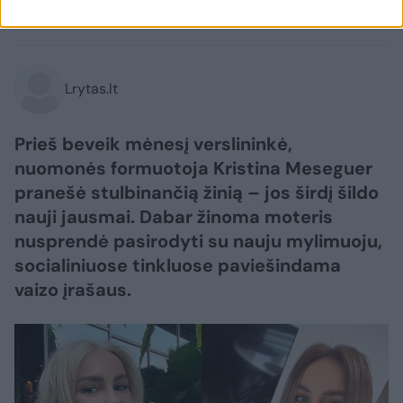
2026 m. rugpjūčio 7 d. 13:14
Lrytas.lt
Prieš beveik mėnesį verslininkė,
nuomonės formuotoja Kristina Meseguer
pranešė stulbinančią žinią – jos širdį šildo
nauji jausmai. Dabar žinoma moteris
nusprendė pasirodyti su nauju mylimuoju,
socialiniuose tinkluose paviešindama
vaizo įrašaus.