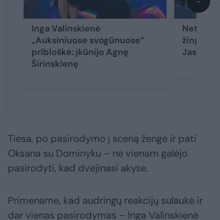
→
Inga Valinskienė
Netikėta
„Auksiniuose svogūnuose“
žingsnis
pribloškė: įkūnijo Agnę
Jasaitį 
Širinskienę
Tiesa, po pasirodymo į sceną žengė ir pati
Oksana su Dominyku – ne vienam galėjo
pasirodyti, kad dvejinasi akyse.
Primename, kad audringų reakcijų sulaukė ir
dar vienas pasirodymas – Inga Valinskienė