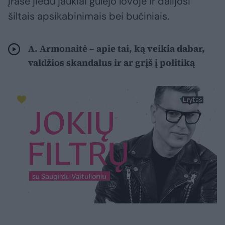
Įraše jiedu jaukiai gulėjo lovoje ir dalijosi
šiltais apsikabinimais bei bučiniais.
A. Armonaitė – apie tai, ką veikia dabar,
valdžios skandalus ir ar grįš į politiką