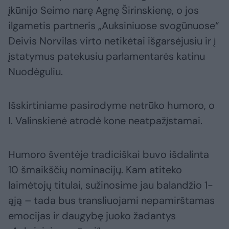
įkūnijo Seimo narę Agnę Širinskienę, o jos
ilgametis partneris „Auksiniuose svogūnuose“
Deivis Norvilas virto netikėtai išgarsėjusiu ir į
įstatymus patekusiu parlamentarės katinu
Nuodėguliu.
Išskirtiniame pasirodyme netrūko humoro, o
I. Valinskienė atrodė kone neatpažįstamai.
Humoro šventėje tradiciškai buvo išdalinta
10 šmaikščių nominacijų. Kam atiteko
laimėtojų titulai, sužinosime jau balandžio 1-
ąją – tada bus transliuojami nepamirštamas
emocijas ir daugybę juoko žadantys