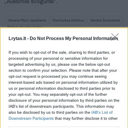
„Auksiniai svogūnai“.
Oksana Pikul-Jasaitienė
Dominykas Dirkstys
Sandra Žutautienė
Rodyti daugiau žymių
Lrytas.lt -
Do Not Process My Personal Information
Komentuoti po šiuo straipsniu
If you wish to opt-out of the sale, sharing to third parties, or
processing of your personal or sensitive information for
targeted advertising by us, please use the below opt-out
Komentuoti gali tik Lrytas registruoti vartotojai.
section to confirm your selection. Please note that after your
Prisijunkite prie registruotų vartotojų
opt-out request is processed you may continue seeing
interest-based ads based on personal information utilized by
bendruomenės ir bendraukite komentaruose!
us or personal information disclosed to third parties prior to
your opt-out. You may separately opt-out of the further
disclosure of your personal information by third parties on the
Rodyti komentarus
IAB’s list of downstream participants. This information may
also be disclosed by us to third parties on the
IAB’s List of
Prisijungti komentatoriams
Downstream Participants
that may further disclose it to other
third parties.