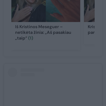
Iš Kristinos Meseguer –
Kristina
netikėta žinia: „Aš pasakiau
parodė n
„taip“
(1)