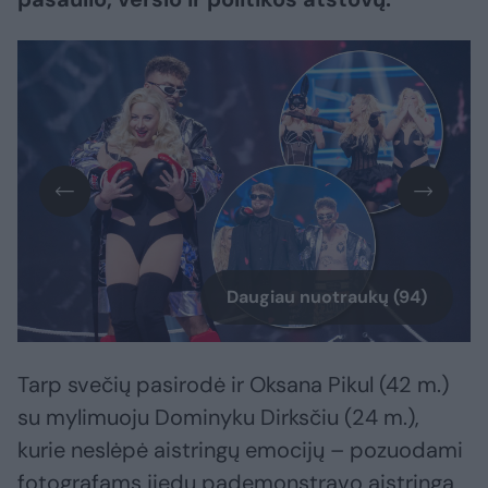
Daugiau nuotraukų (94)
Tarp svečių pasirodė ir Oksana Pikul (42 m.)
su mylimuoju Dominyku Dirksčiu (24 m.),
kurie neslėpė aistringų emocijų – pozuodami
fotografams jiedu pademonstravo aistringą