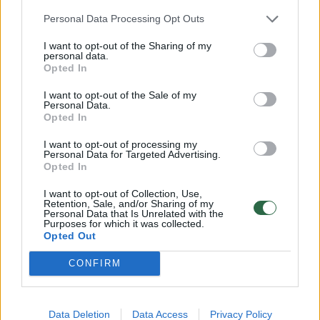
Personal Data Processing Opt Outs
I want to opt-out of the Sharing of my
personal data.
Opted In
I want to opt-out of the Sale of my
Personal Data.
Opted In
I want to opt-out of processing my
Personal Data for Targeted Advertising.
Opted In
I want to opt-out of Collection, Use,
Retention, Sale, and/or Sharing of my
Personal Data that Is Unrelated with the
Purposes for which it was collected.
Žmonės
Veidai ir vardai
Opted Out
Kristina Meseguer pasidalijo
CONFIRM
vaizdeliu iš lovos: šalia – naujas
mylimasis
(4)
Data Deletion
Data Access
Privacy Policy