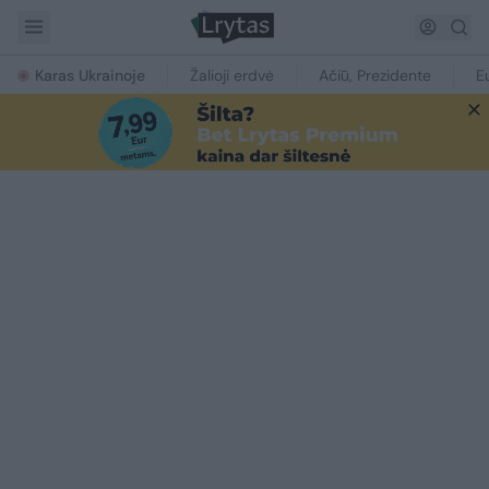
Karas Ukrainoje
Žalioji erdvė
Ačiū, Prezidente
E