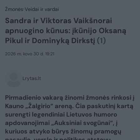
Žmonės
Veidai ir vardai
Sandra ir Viktoras Vaikšnorai
apnuogino kūnus: įkūnijo Oksaną
Pikul ir Dominyką Dirkstį
(1)
2026 m. kovo 30 d. 19:21
Lrytas.lt
Pirmadienio vakarą žinomi žmonės rinkosi į
Kauno „Žalgirio“ areną. Čia paskutinį kartą
surengti legendiniai Lietuvos humoro
apdovanojimai „Auksiniai svogūnai“, į
kuriuos atvyko būrys žinomų pramogų
pasaulio, verslo ir politikos atstovų.