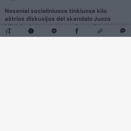
Neseniai socialiniuose tinkluose kilo
aštrios diskusijos dėl skandalo Juozo
Miltinio dramos teatre – jame dirbantys
aktoriai prabilo apie galimą mobingą.
Dabar šia tema pasisakė poetė Rūta
Survilaitė, kuri paviešino atvirą laišką.
Daugiau nuotraukų (7)