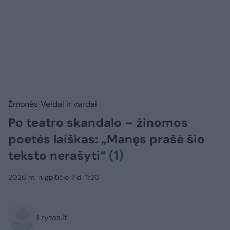
Žmonės
Veidai ir vardai
Po teatro skandalo – žinomos
poetės laiškas: „Manęs prašė šio
teksto nerašyti“
(1)
2026 m. rugpjūčio 7 d. 11:26
Lrytas.lt