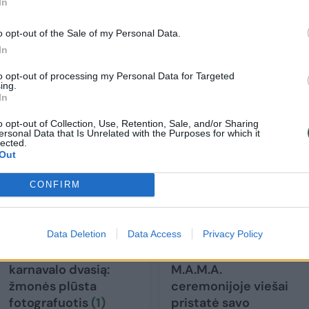
In
ė viena sekėja.
o opt-out of the Sale of my Personal Data.
In
to opt-out of processing my Personal Data for Targeted
ing.
In
o opt-out of Collection, Use, Retention, Sale, and/or Sharing
ersonal Data that Is Unrelated with the Purposes for which it
lected.
Out
CONFIRM
M. Petruškevičius
Iš viešumos dingęs
Data Deletion
Data Access
Privacy Policy
Vilniuje sukūrė
Mantas
magiško Venecijos
Petruškevičius
karnavalo dvasią:
M.A.M.A.
žmonės plūsta
ceremonijoje viešai
fotografuotis
(1)
pristatė savo