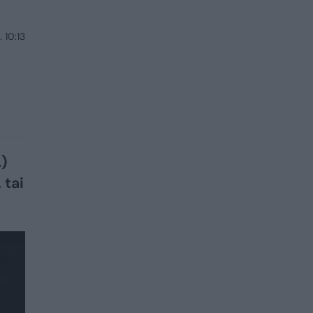
 10:13
.)
 tai