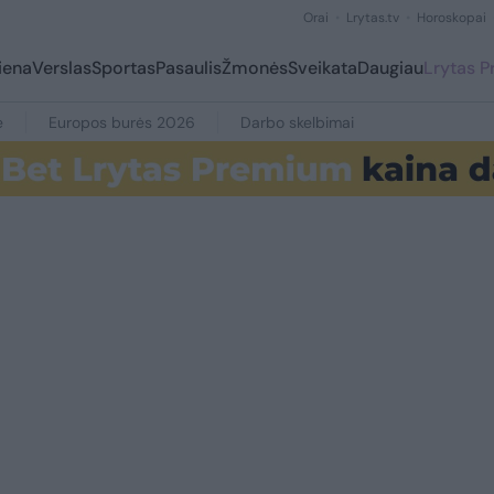
Orai
Lrytas.tv
Horoskopai
iena
Verslas
Sportas
Pasaulis
Žmonės
Sveikata
Daugiau
Lrytas 
e
Europos burės 2026
Darbo skelbimai