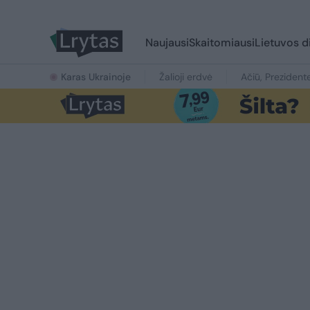
Naujausi
Skaitomiausi
Lietuvos d
Karas Ukrainoje
Žalioji erdvė
Ačiū, Prezident