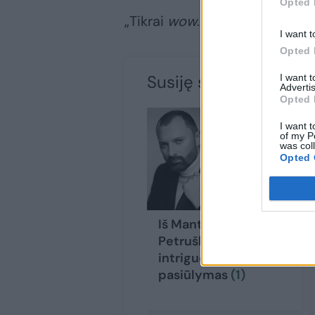
Opted 
„Tikrai
wow
. Nuostabu“, – raš
I want t
Opted 
Susiję straipsniai
I want 
Advertis
Opted 
I want t
of my P
was col
Opted 
Iš Manto
Petruškevičiaus –
intriguojantis
pasiūlymas
(1)