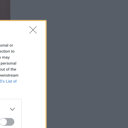
sonal or
ection to
ou may
 personal
out of the
 downstream
B’s List of