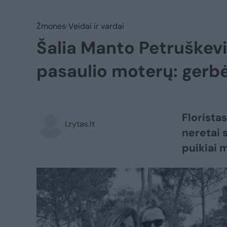
Žmonės
Veidai ir vardai
Šalia Manto Petruškevi
pasaulio moterų: gerbė
Florista
Lrytas.lt
neretai 
puikiai m