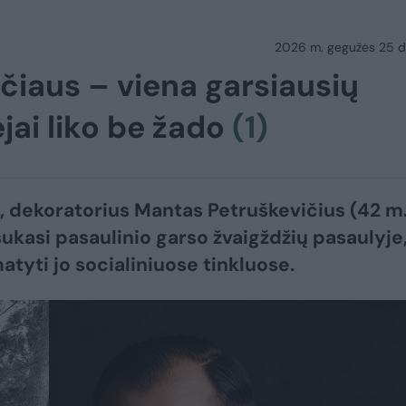
2026 m. gegužės 25 d.
čiaus – viena garsiausių
jai liko be žado
(1)
s, dekoratorius Mantas Petruškevičius (42 m
sukasi pasaulinio garso žvaigždžių pasaulyje,
atyti jo socialiniuose tinkluose.