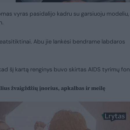
nomas vyras pasidalijo kadru su garsiuoju modeliu,
m.
atsitiktinai. Abu jie lankėsi bendrame labdaros
kad šį kartą renginys buvo skirtas AIDS tyrimų fon
lius žvaigždžių įnorius, apkalbas ir meilę