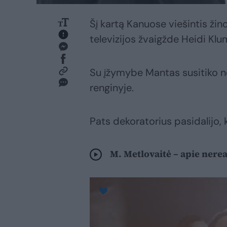
Šį kartą Kanuose viešintis ži
televizijos žvaigžde Heidi Klu
Su įžymybe Mantas susitiko ne
renginyje.
Pats dekoratorius pasidalijo, 
M. Metlovaitė – apie nerea