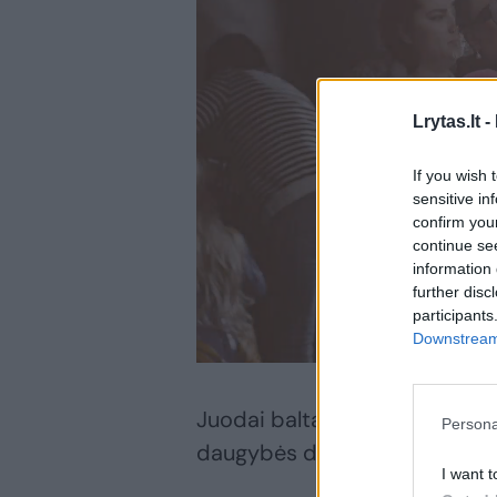
Lrytas.lt -
If you wish 
sensitive in
confirm you
continue se
information 
further disc
participants
Downstream 
Juodai balta jo ir Holivudo ž
Persona
daugybės dėmesio.
I want t