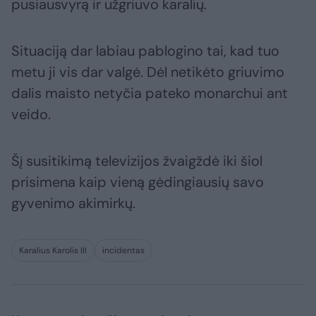
pusiausvyrą ir užgriuvo karalių.
Situaciją dar labiau pablogino tai, kad tuo
metu ji vis dar valgė. Dėl netikėto griuvimo
dalis maisto netyčia pateko monarchui ant
veido.
Šį susitikimą televizijos žvaigždė iki šiol
prisimena kaip vieną gėdingiausių savo
gyvenimo akimirkų.
Karalius Karolis III
incidentas