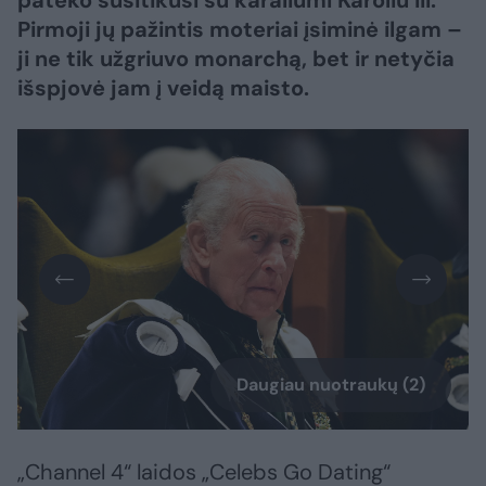
pateko susitikusi su karaliumi Karoliu III.
Pirmoji jų pažintis moteriai įsiminė ilgam –
ji ne tik užgriuvo monarchą, bet ir netyčia
išspjovė jam į veidą maisto.
Daugiau nuotraukų (2)
„Channel 4“ laidos „Celebs Go Dating“