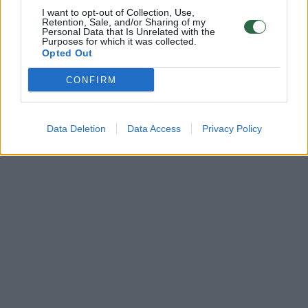
I want to opt-out of Collection, Use,
Komentuoti gali tik Lrytas registruoti vartotojai.
Retention, Sale, and/or Sharing of my
Personal Data that Is Unrelated with the
Prisijunkite prie registruotų vartotojų
Purposes for which it was collected.
bendruomenės ir bendraukite komentaruose!
Opted Out
CONFIRM
Rodyti komentarus
Data Deletion
Data Access
Privacy Policy
Prisijungti komentatoriams