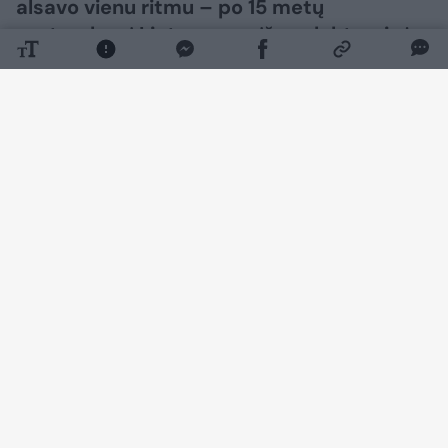
alsavo vienu ritmu – po 15 metų
pertraukos į Lietuvą sugrįžęs elektroninės
muzikos vizionierius Moby čia surengė
įspūdingą šou, į vieną vietą subūrusį
tūkstančius jo muzikos gerbėjų.
Daugiau nuotraukų (26)