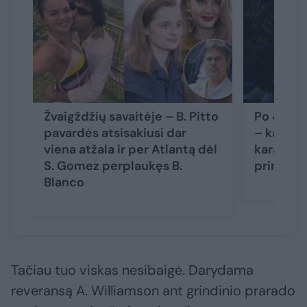
Žvaigždžių savaitėje – B. Pitto
Po 4 met
pavardės atsisakiusi dar
– kalbos 
viena atžala ir per Atlantą dėl
karaliaus 
S. Gomez perplaukęs B.
princo H
Blanco
Tačiau tuo viskas nesibaigė. Darydama
reveransą A. Williamson ant grindinio prarado