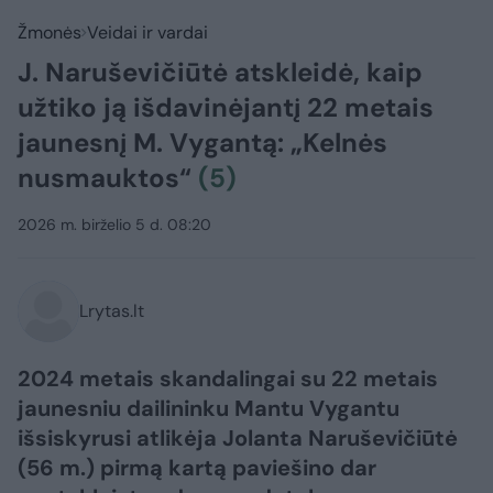
Žmonės
Veidai ir vardai
J. Naruševičiūtė atskleidė, kaip
užtiko ją išdavinėjantį 22 metais
jaunesnį M. Vygantą: „Kelnės
nusmauktos“
(5)
2026 m. birželio 5 d. 08:20
Lrytas.lt
2024 metais skandalingai su 22 metais
jaunesniu dailininku Mantu Vygantu
išsiskyrusi atlikėja Jolanta Naruševičiūtė
(56 m.) pirmą kartą paviešino dar