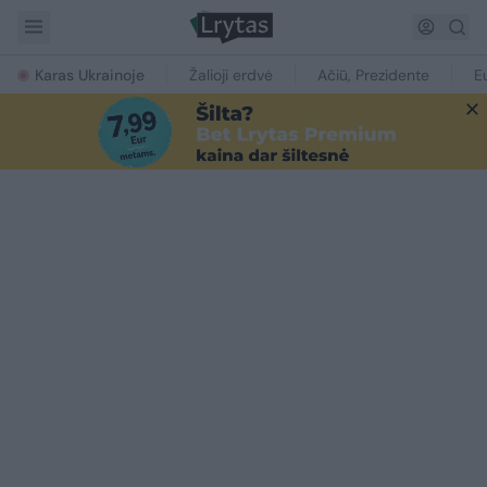
Karas Ukrainoje
Žalioji erdvė
Ačiū, Prezidente
E