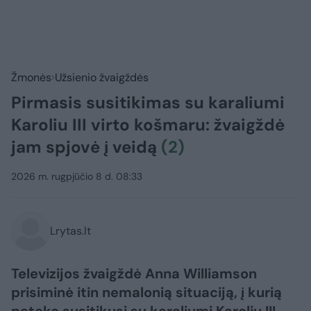
Žmonės
Užsienio žvaigždės
Pirmasis susitikimas su karaliumi
Karoliu III virto košmaru: žvaigždė
jam spjovė į veidą
(2)
2026 m. rugpjūčio 8 d. 08:33
Lrytas.lt
Televizijos žvaigždė Anna Williamson
prisiminė itin nemalonią situaciją, į kurią