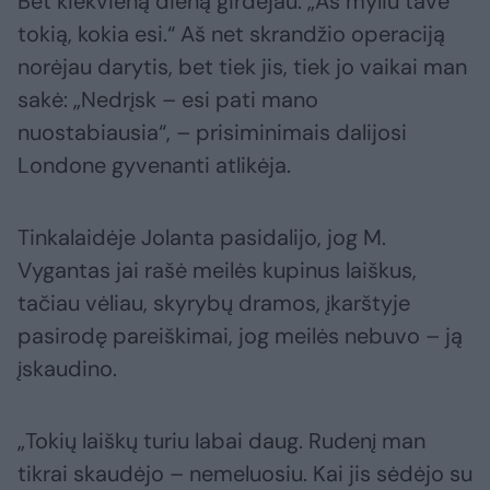
Bet kiekvieną dieną girdėjau: „Aš myliu tave
tokią, kokia esi.“ Aš net skrandžio operaciją
norėjau darytis, bet tiek jis, tiek jo vaikai man
sakė: „Nedrįsk – esi pati mano
nuostabiausia“, – prisiminimais dalijosi
Londone gyvenanti atlikėja.
Tinkalaidėje Jolanta pasidalijo, jog M.
Vygantas jai rašė meilės kupinus laiškus,
tačiau vėliau, skyrybų dramos, įkarštyje
pasirodę pareiškimai, jog meilės nebuvo – ją
įskaudino.
„Tokių laiškų turiu labai daug. Rudenį man
tikrai skaudėjo – nemeluosiu. Kai jis sėdėjo su