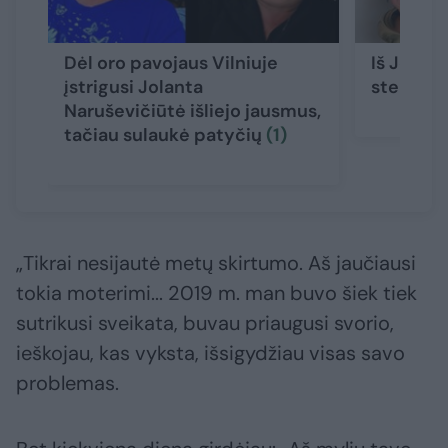
Dėl oro pavojaus Vilniuje
Iš Jolan
įstrigusi Jolanta
stebinant
Naruševičiūtė išliejo jausmus,
tačiau sulaukė patyčių
(1)
„Tikrai nesijautė metų skirtumo. Aš jaučiausi
tokia moterimi... 2019 m. man buvo šiek tiek
sutrikusi sveikata, buvau priaugusi svorio,
ieškojau, kas vyksta, išsigydžiau visas savo
problemas.