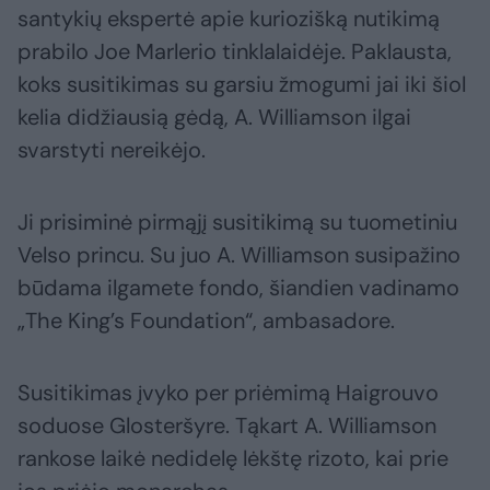
santykių ekspertė apie kuriozišką nutikimą
prabilo Joe Marlerio tinklalaidėje. Paklausta,
koks susitikimas su garsiu žmogumi jai iki šiol
kelia didžiausią gėdą, A. Williamson ilgai
svarstyti nereikėjo.
Ji prisiminė pirmąjį susitikimą su tuometiniu
Velso princu. Su juo A. Williamson susipažino
būdama ilgamete fondo, šiandien vadinamo
„The King’s Foundation“, ambasadore.
Susitikimas įvyko per priėmimą Haigrouvo
soduose Glosteršyre. Tąkart A. Williamson
rankose laikė nedidelę lėkštę rizoto, kai prie