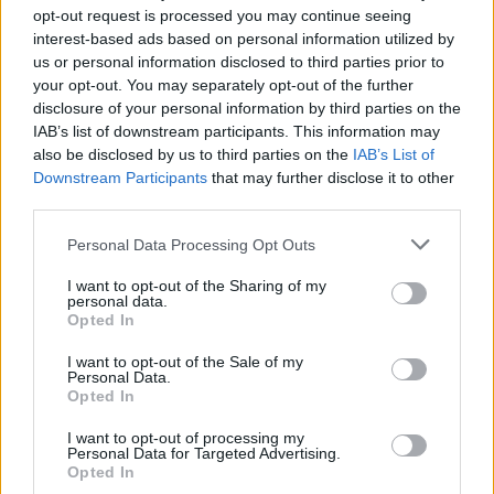
opt-out request is processed you may continue seeing
bilietus, ji nusiperka ir eina taip pat. Jeigu
interest-based ads based on personal information utilized by
mes kažkur koncertuojame – ji ateina iš
us or personal information disclosed to third parties prior to
your opt-out. You may separately opt-out of the further
paskos. Žinot, kai aš taip nedarau, aš
disclosure of your personal information by third parties on the
nepagalvojau. Man daug kas iš aplinkinių
IAB’s list of downstream participants. This information may
also be disclosed by us to third parties on the
IAB’s List of
sakė, ar tu nematei? Ji lipo tiesiog ir jis
Downstream Participants
that may further disclose it to other
neatlaikė. Man sakė, kad tu nustojai jį girti, tu
third parties.
nustojai jį dievinti, o ji pradėjo jį dievinti“, –
Personal Data Processing Opt Outs
atviravo Jolanta.
I want to opt-out of the Sharing of my
personal data.
Opted In
Mantas Vygantas
Santykiai
buvusi mergina
I want to opt-out of the Sale of my
Rodyti daugiau žymių
Personal Data.
Opted In
I want to opt-out of processing my
Personal Data for Targeted Advertising.
Komentuoti po šiuo straipsniu
Opted In