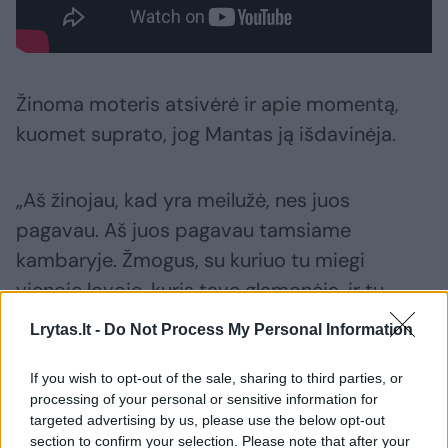
Žinoma moteris atsivėrė ir apie momentą,
kuomet suprato, jog Mantas ją išdavinėja.
„Aš žinojau, kad yra meilužė, nes juos
pagavau. Aš juos pagavau tamsiame
kambaryje. Žmogus, su kuriuo tu miegi
vienoje lovoje, kuris tave glamonėja, ir tu
pagauni jį – kelnės nusmauktos, tamsoje. Ji
Lrytas.lt -
Do Not Process My Personal Information
atšoka greitai, kai įeini. Ką veikėt? Šaškėm
žaidėt?
If you wish to opt-out of the sale, sharing to third parties, or
processing of your personal or sensitive information for
targeted advertising by us, please use the below opt-out
section to confirm your selection. Please note that after your
Ji persekiojo. Jeigu mes nusiperkam į teatrą