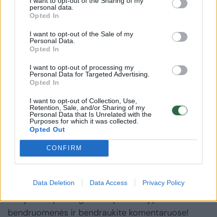
I want to opt-out of the Sharing of my
personal data.
Opted In
I want to opt-out of the Sale of my
Personal Data.
Opted In
I want to opt-out of processing my
A post shared by Kristina Meseguer (@kristina_meseguer)
Personal Data for Targeted Advertising.
Opted In
I want to opt-out of Collection, Use,
Retention, Sale, and/or Sharing of my
Kristina Meseguer
mylimasis
Personal Data that Is Unrelated with the
Purposes for which it was collected.
Opted Out
CONFIRM
Komentuoti po šiuo straipsniu
Data Deletion
Data Access
Privacy Policy
Komentuoti gali tik Lrytas registruoti vartotojai.
Prisijunkite prie registruotų vartotojų
bendruomenės ir bendraukite komentaruose!