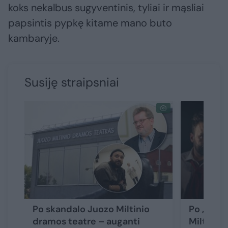
koks nekalbus sugyventinis, tyliai ir mąsliai
papsintis pypkę kitame mano buto
kambaryje.
Susiję straipsniai
Po skandalo Juozo Miltinio
Po „Makb
dramos teatre – auganti
Miltinio