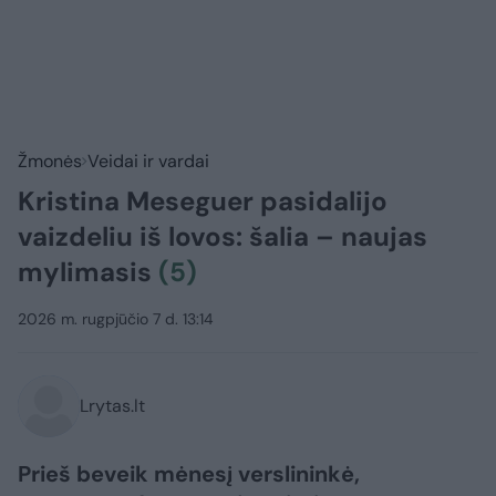
Žmonės
Veidai ir vardai
Kristina Meseguer pasidalijo
vaizdeliu iš lovos: šalia – naujas
mylimasis
(5)
2026 m. rugpjūčio 7 d. 13:14
Lrytas.lt
Prieš beveik mėnesį verslininkė,