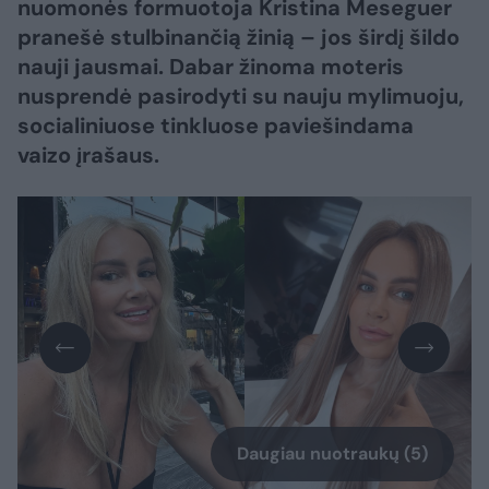
nuomonės formuotoja Kristina Meseguer
pranešė stulbinančią žinią – jos širdį šildo
nauji jausmai. Dabar žinoma moteris
nusprendė pasirodyti su nauju mylimuoju,
socialiniuose tinkluose paviešindama
vaizo įrašaus.
Daugiau nuotraukų (5)