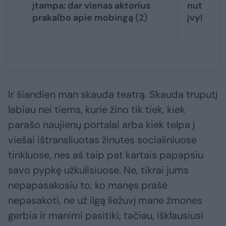
įtampa: dar vienas aktorius
nutraukė 
prakalbo apie mobingą
(2)
įvykių ve
Ir šiandien man skauda teatrą. Skauda truputį
labiau nei tiems, kurie žino tik tiek, kiek
parašo naujienų portalai arba kiek telpa į
viešai ištransliuotas žinutes socialiniuose
tinkluose, nes aš taip pat kartais papapsiu
savo pypkę užkulisiuose. Ne, tikrai jums
nepapasakosiu to, ko manęs prašė
nepasakoti, ne už ilgą liežuvį mane žmonės
gerbia ir manimi pasitiki, tačiau, išklausiusi