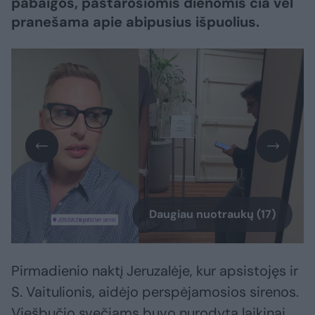
pabaigos, pastarosiomis dienomis čia vėl
pranešama apie abipusius išpuolius.
Daugiau nuotraukų (17)
Pirmadienio naktį Jeruzalėje, kur apsistojęs ir
S. Vaitulionis, aidėjo perspėjamosios sirenos.
Viešbučio svečiams buvo nurodyta laikinai