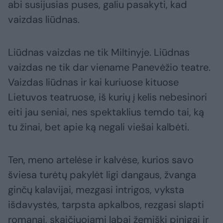
abi susijusias puses, galiu pasakyti, kad
vaizdas liūdnas.
Liūdnas vaizdas ne tik Miltinyje. Liūdnas
vaizdas ne tik dar viename Panevėžio teatre.
Vaizdas liūdnas ir kai kuriuose kituose
Lietuvos teatruose, iš kurių į kelis nebesinori
eiti jau seniai, nes spektaklius temdo tai, ką
tu žinai, bet apie ką negali viešai kalbėti.
Ten, meno artelėse ir kalvėse, kurios savo
šviesa turėtų pakylėt ligi dangaus, žvanga
ginčų kalavijai, mezgasi intrigos, vyksta
išdavystės, tarpsta apkalbos, rezgasi slapti
romanai, skaičiuojami labai žemiški pinigai ir