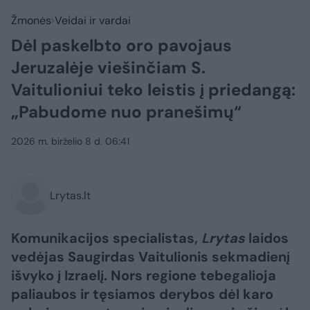
Žmonės
Veidai ir vardai
Dėl paskelbto oro pavojaus
Jeruzalėje viešinčiam S.
Vaitulioniui teko leistis į priedangą:
„Pabudome nuo pranešimų“
2026 m. birželio 8 d. 06:41
Lrytas.lt
Komunikacijos specialistas,
Lrytas
laidos
vedėjas Saugirdas Vaitulionis sekmadienį
išvyko į Izraelį. Nors regione tebegalioja
paliaubos ir tęsiamos derybos dėl karo