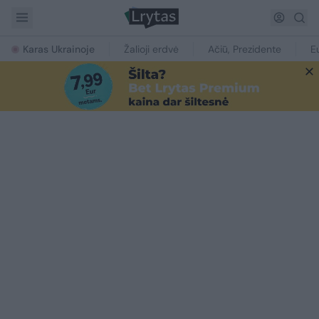
Karas Ukrainoje
Žalioji erdvė
Ačiū, Prezidente
E