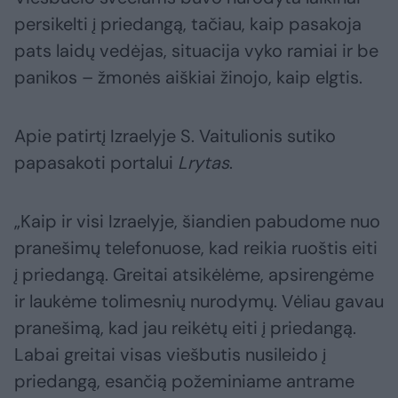
persikelti į priedangą, tačiau, kaip pasakoja
pats laidų vedėjas, situacija vyko ramiai ir be
panikos – žmonės aiškiai žinojo, kaip elgtis.
Apie patirtį Izraelyje S. Vaitulionis sutiko
papasakoti portalui
Lrytas
.
„Kaip ir visi Izraelyje, šiandien pabudome nuo
pranešimų telefonuose, kad reikia ruoštis eiti
į priedangą. Greitai atsikėlėme, apsirengėme
ir laukėme tolimesnių nurodymų. Vėliau gavau
pranešimą, kad jau reikėtų eiti į priedangą.
Labai greitai visas viešbutis nusileido į
priedangą, esančią požeminiame antrame