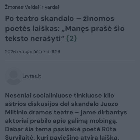
Žmonės
Veidai ir vardai
Po teatro skandalo – žinomos
poetės laiškas: „Manęs prašė šio
teksto nerašyti“
(2)
2026 m. rugpjūčio 7 d. 11:26
Lrytas.lt
Neseniai socialiniuose tinkluose kilo
aštrios diskusijos dėl skandalo Juozo
Miltinio dramos teatre – jame dirbantys
aktoriai prabilo apie galimą mobingą.
Dabar šia tema pasisakė poetė Rūta
Survilaitė, kuri paviešino atvirą laišką.