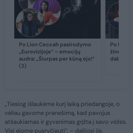
Po Lion Ceccah pasirodymo
Po RC d
„Eurovizijoje“ – emocijų
žinomų žm
audra: „Šiurpas per kūną ėjo!“
dabar suk
(3)
„Tiesiog išlaukėme kurį laiką priedangoje, o
vėliau gavome pranešimą, kad pavojus
atšaukiamas ir gyvenimas grįžta į savo vėžes.
Visi ėjome pusryčiauti“, – dalijosi jis.