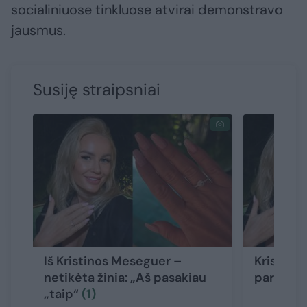
socialiniuose tinkluose atvirai demonstravo
jausmus.
Susiję straipsniai
Iš Kristinos Meseguer –
Kristina
netikėta žinia: „Aš pasakiau
parodė n
„taip“
(1)