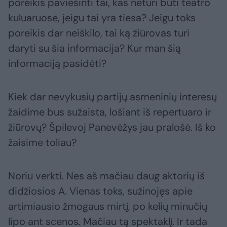
poreikis paviešinti tai, kas neturi būti teatro
kuluaruose, jeigu tai yra tiesa? Jeigu toks
poreikis dar neiškilo, tai ką žiūrovas turi
daryti su šia informacija? Kur man šią
informaciją pasidėti?
Kiek dar nevykusių partijų asmeninių interesų
žaidime bus sužaista, lošiant iš repertuaro ir
žiūrovų? Špilevoj Panevėžys jau pralošė. Iš ko
žaisime toliau?
Noriu verkti. Nes aš mačiau daug aktorių iš
didžiosios A. Vienas toks, sužinojęs apie
artimiausio žmogaus mirtį, po kelių minučių
lipo ant scenos. Mačiau tą spektaklį. Ir tada