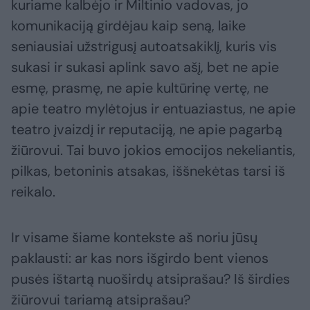
kuriame kalbėjo ir Miltinio vadovas, jo
komunikaciją girdėjau kaip seną, laike
seniausiai užstrigusį autoatsakiklį, kuris vis
sukasi ir sukasi aplink savo ašį, bet ne apie
esmę, prasmę, ne apie kultūrinę vertę, ne
apie teatro mylėtojus ir entuaziastus, ne apie
teatro įvaizdį ir reputaciją, ne apie pagarbą
žiūrovui. Tai buvo jokios emocijos nekeliantis,
pilkas, betoninis atsakas, iššnekėtas tarsi iš
reikalo.
Ir visame šiame kontekste aš noriu jūsų
paklausti: ar kas nors išgirdo bent vienos
pusės ištartą nuoširdų atsiprašau? Iš širdies
žiūrovui tariamą atsiprašau?