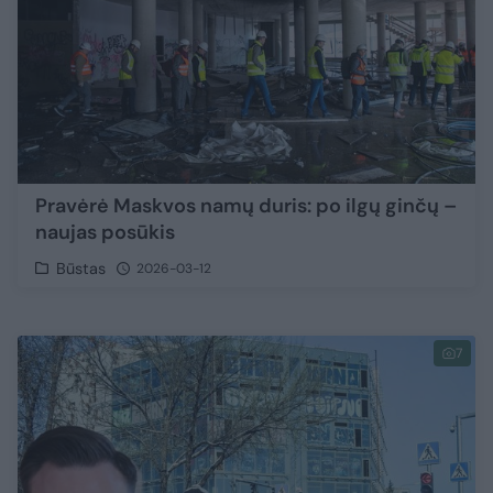
Pravėrė Maskvos namų duris: po ilgų ginčų –
naujas posūkis
Būstas
2026-03-12
7