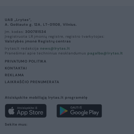
UAB „Lrytas“,
A. Goštauto g. 12A, LT-01108, Vilnius.
Įm. kodas:
300781534
Įregistruota LR įmonių registre, registro tvarkytojas:
Valstybės įmonė Registrų centras
lrytas.lt redakcija
news@lrytas.lt
Pranešimai apie techninius nesklandumus
pagalba@lrytas.lt
PRIVATUMO POLITIKA
KONTAKTAI
REKLAMA
LAIKRAŠČIO PRENUMERATA
Atsisiųskite mobiliąją lrytas.lt programėlę
Sekite mus: