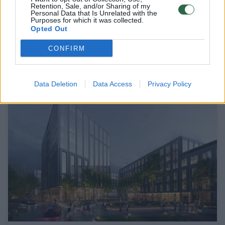
Retention, Sale, and/or Sharing of my
Maskvos namus nugriaus, o ukrainietę
Personal Data that Is Unrelated with the
Purposes for which it was collected.
vaizduojantį grafitį ant jų išsaugos – kas
Opted Out
priims šį kūrinį?
CONFIRM
Būstas
2022-12-23
Data Deletion
Data Access
Privacy Policy
4