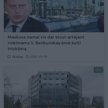
Maskvos namai vis dar stovi: artėjant
rinkimams V. Benkunskas ėmė kelti
triukšmą
Būstas
2026-03-09
21