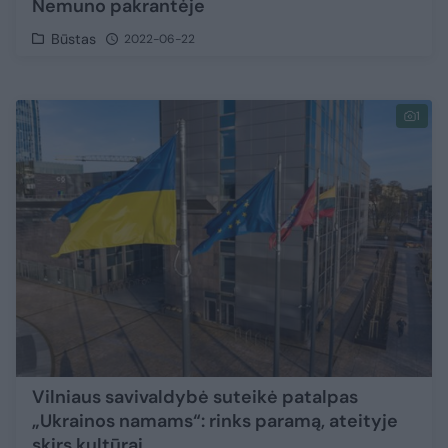
Nemuno pakrantėje
Būstas
2022-06-22
1
Vilniaus savivaldybė suteikė patalpas
„Ukrainos namams“: rinks paramą, ateityje
skirs kultūrai