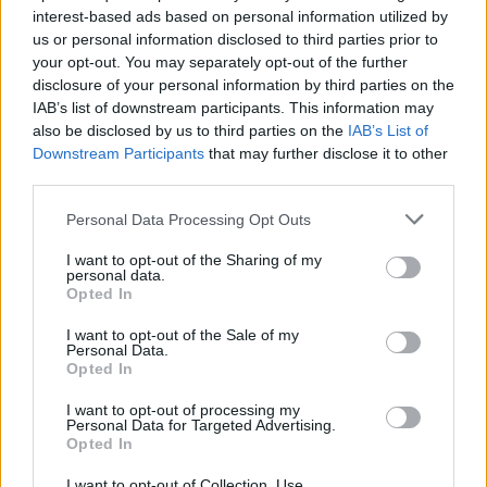
interest-based ads based on personal information utilized by
Tai Kauno pasididžiavimas – būstas
us or personal information disclosed to third parties prior to
aukštesnes pajamas gaunantiems
your opt-out. You may separately opt-out of the further
žmonėms, dauguma jų namus perka savo
disclosure of your personal information by third parties on the
pinigais
IAB’s list of downstream participants. This information may
also be disclosed by us to third parties on the
IAB’s List of
Būstas
2023-03-27
Downstream Participants
that may further disclose it to other
third parties.
3
Personal Data Processing Opt Outs
I want to opt-out of the Sharing of my
personal data.
Opted In
I want to opt-out of the Sale of my
Personal Data.
Opted In
I want to opt-out of processing my
Personal Data for Targeted Advertising.
Opted In
I want to opt-out of Collection, Use,