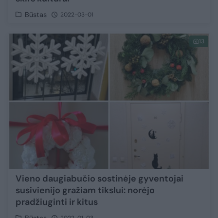
Būstas
2022-03-01
13
Vieno daugiabučio sostinėje gyventojai
susivienijo gražiam tikslui: norėjo
pradžiuginti ir kitus
Būstas
2022-01-03