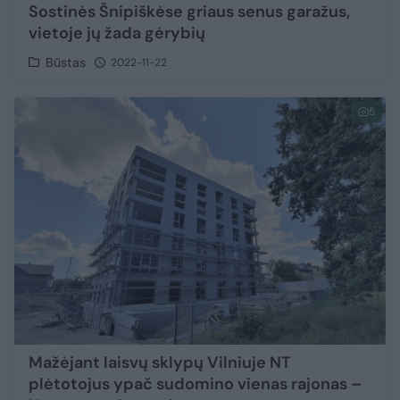
Sostinės Šnipiškėse griaus senus garažus,
vietoje jų žada gėrybių
Būstas
2022-11-22
5
Mažėjant laisvų sklypų Vilniuje NT
plėtotojus ypač sudomino vienas rajonas –