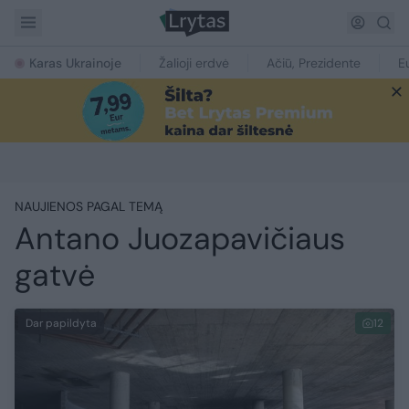
Karas Ukrainoje
Žalioji erdvė
Ačiū, Prezidente
E
NAUJIENOS PAGAL TEMĄ
Antano Juozapavičiaus
gatvė
Dar papildyta
12