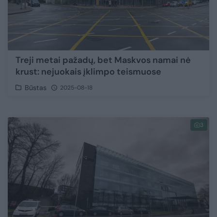
Treji metai pažadų, bet Maskvos namai nė
krust: nejuokais įklimpo teismuose
Būstas
2025-08-18
3