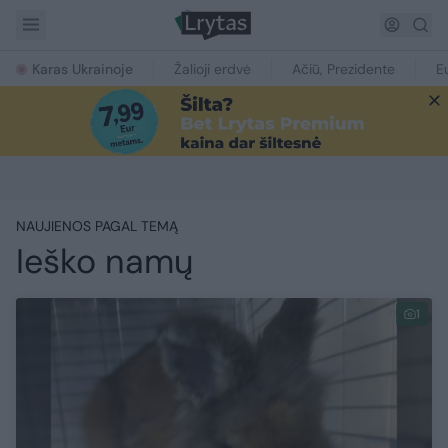
Karas Ukrainoje
Žalioji erdvė
Ačiū, Prezidente
E
NAUJIENOS PAGAL TEMĄ
Ieško namų
1