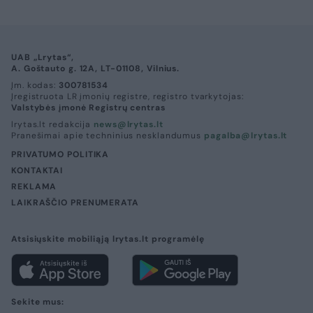
UAB „Lrytas“,
A. Goštauto g. 12A, LT-01108, Vilnius.
Įm. kodas:
300781534
Įregistruota LR įmonių registre, registro tvarkytojas:
Valstybės įmonė Registrų centras
lrytas.lt redakcija
news@lrytas.lt
Pranešimai apie techninius nesklandumus
pagalba@lrytas.lt
PRIVATUMO POLITIKA
KONTAKTAI
REKLAMA
LAIKRAŠČIO PRENUMERATA
Atsisiųskite mobiliąją lrytas.lt programėlę
Sekite mus: