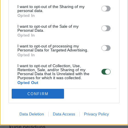
ir draugo
I want to opt-out of the Sharing of my
Augintinis
personal data.
2026-05-25
Opted In
I want to opt-out of the Sale of my
Personal Data.
1
Opted In
I want to opt-out of processing my
Personal Data for Targeted Advertising.
Opted In
I want to opt-out of Collection, Use,
Retention, Sale, and/or Sharing of my
Personal Data that Is Unrelated with the
Purposes for which it was collected.
Opted Out
CONFIRM
Mįslingi posūkiai draugišką triušelį iš Šiaulių
Data Deletion
Data Access
Privacy Policy
paliko be namų: dabar jis laukia žmonių,
kurie neišduos