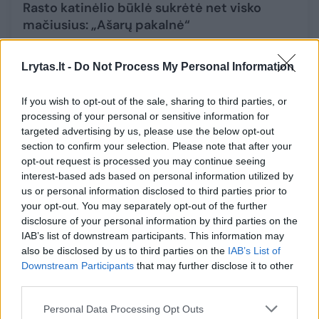
Rasto katinėlio būklė sukrėtė net visko
mačiusius: „Ašarų pakalnė“
Augintinis
2026-05-26
Lrytas.lt -
Do Not Process My Personal Information
1
If you wish to opt-out of the sale, sharing to third parties, or
processing of your personal or sensitive information for
targeted advertising by us, please use the below opt-out
section to confirm your selection. Please note that after your
opt-out request is processed you may continue seeing
interest-based ads based on personal information utilized by
us or personal information disclosed to third parties prior to
your opt-out. You may separately opt-out of the further
disclosure of your personal information by third parties on the
IAB’s list of downstream participants. This information may
also be disclosed by us to third parties on the
IAB’s List of
Downstream Participants
that may further disclose it to other
third parties.
7 mėn. draugiška jūrų kiaulytė jau patyrė ne
vieną išbandymą: ieško ne tik žmogaus, bet
Personal Data Processing Opt Outs