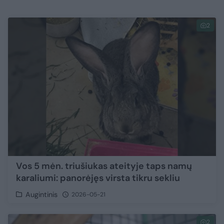
2
Vos 5 mėn. triušiukas ateityje taps namų
karaliumi: panorėjęs virsta tikru sekliu
Augintinis
2026-05-21
2