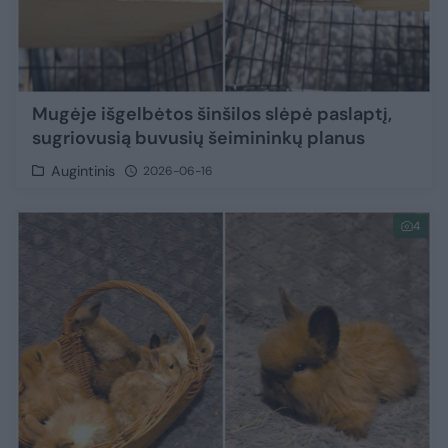
Mugėje išgelbėtos šinšilos slėpė paslaptį,
sugriovusią buvusių šeimininkų planus
Augintinis
2026-06-16
4