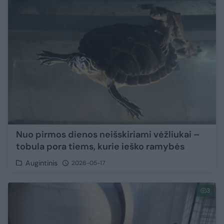
Nuo pirmos dienos neišskiriami vėžliukai –
tobula pora tiems, kurie ieško ramybės
Augintinis
2026-05-17
3