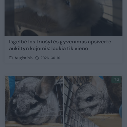
Išgelbėtos triušytės gyvenimas apsivertė
aukštyn kojomis: laukia tik vieno
Augintinis
2026-06-19
3