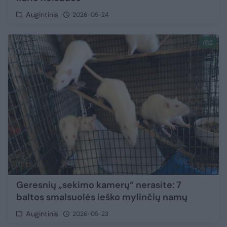
Augintinis
2026-05-24
2
Geresnių „sekimo kamerų“ nerasite: 7
baltos smalsuolės ieško mylinčių namų
Augintinis
2026-05-23