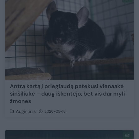
Antrą kartą į prieglaudą patekusi vienaakė
šinšiliukė – daug iškentėjo, bet vis dar myli
žmones
Augintinis
2026-05-18
1