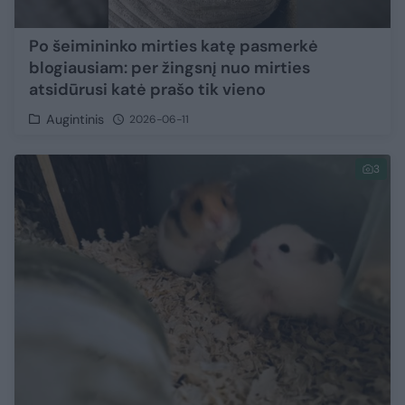
Po šeimininko mirties katę pasmerkė
blogiausiam: per žingsnį nuo mirties
atsidūrusi katė prašo tik vieno
Augintinis
2026-06-11
3