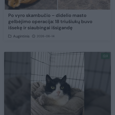
Po vyro skambučio – didelio masto
gelbėjimo operacija: 18 triušiukų buvo
išsekę ir siaubingai išsigandę
Augintinis
2026-06-14
3