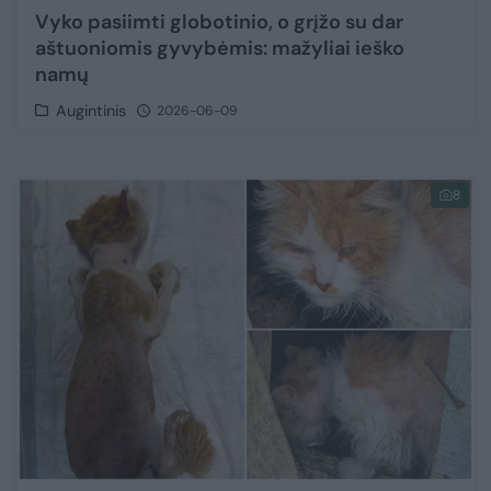
Vyko pasiimti globotinio, o grįžo su dar
aštuoniomis gyvybėmis: mažyliai ieško
namų
Augintinis
2026-06-09
8