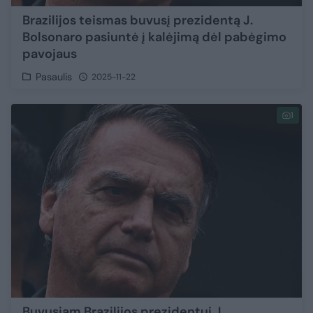
Brazilijos teismas buvusį prezidentą J.
Bolsonaro pasiuntė į kalėjimą dėl pabėgimo
pavojaus
Pasaulis
2025-11-22
1
Buvusiam Brazilijos prezidentui J.