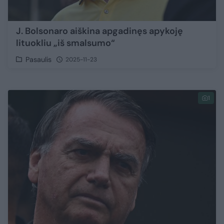
J. Bolsonaro aiškina apgadinęs apykoję
lituokliu „iš smalsumo“
Pasaulis
2025-11-23
1