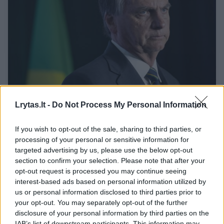
Lrytas.lt -
Do Not Process My Personal Information
Iš nuteisto Brazilijos prezidento sūnaus –
ryžtingas pareiškimas: ketina dalyvauti
If you wish to opt-out of the sale, sharing to third parties, or
rinkimuose
processing of your personal or sensitive information for
Pasaulis
targeted advertising by us, please use the below opt-out
2025-12-25
section to confirm your selection. Please note that after your
opt-out request is processed you may continue seeing
4
interest-based ads based on personal information utilized by
us or personal information disclosed to third parties prior to
your opt-out. You may separately opt-out of the further
disclosure of your personal information by third parties on the
IAB’s list of downstream participants. This information may