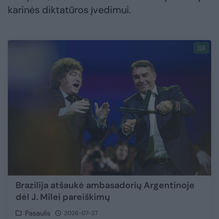
karinės diktatūros įvedimui.
1
Brazilija atšaukė ambasadorių Argentinoje
dėl J. Milei pareiškimų
Pasaulis
2026-07-27