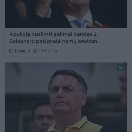
Apykoję nusiimti galimai bandęs J.
Bolsonaro pasiprašė namų areštan
Pasaulis
2025-11-24
1