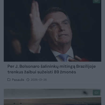
1
Per J. Bolsonaro šalininkų mitingą Brazilijoje
trenkus žaibui sužeisti 89 žmonės
Pasaulis
2026-01-26
1