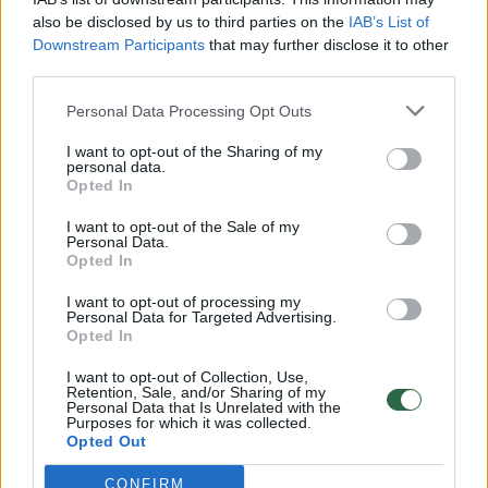
also be disclosed by us to third parties on the
IAB’s List of
Downstream Participants
that may further disclose it to other
third parties.
Personal Data Processing Opt Outs
I want to opt-out of the Sharing of my
personal data.
Opted In
Po balsavimo Kongrese J. Bolsonaro laisvės
I want to opt-out of the Sale of my
atėmimo bausmė gali būti gerokai
Personal Data.
sutrumpinta
Opted In
Pasaulis
2025-12-10
I want to opt-out of processing my
Personal Data for Targeted Advertising.
Opted In
I want to opt-out of Collection, Use,
5
Retention, Sale, and/or Sharing of my
Personal Data that Is Unrelated with the
Purposes for which it was collected.
Opted Out
CONFIRM