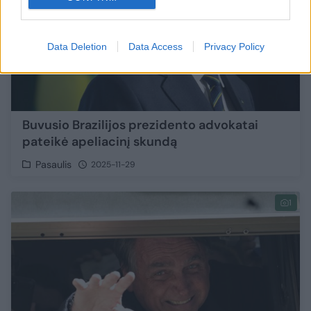
Data Deletion
Data Access
Privacy Policy
Buvusio Brazilijos prezidento advokatai
pateikė apeliacinį skundą
Pasaulis
2025-11-29
1