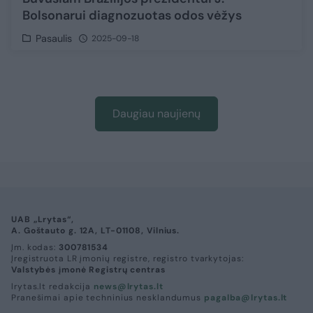
Bolsonarui diagnozuotas odos vėžys
Pasaulis
2025-09-18
Daugiau naujienų
UAB „Lrytas“,
A. Goštauto g. 12A, LT-01108, Vilnius.
Įm. kodas:
300781534
Įregistruota LR įmonių registre, registro tvarkytojas:
Valstybės įmonė Registrų centras
lrytas.lt redakcija
news@lrytas.lt
Pranešimai apie techninius nesklandumus
pagalba@lrytas.lt