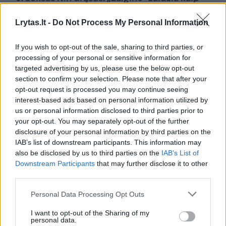
finalo ketverto komanda
Lrytas.lt -
Do Not Process My Personal Information
Sportas
2026-03-31
If you wish to opt-out of the sale, sharing to third parties, or
processing of your personal or sensitive information for
2
targeted advertising by us, please use the below opt-out
section to confirm your selection. Please note that after your
opt-out request is processed you may continue seeing
interest-based ads based on personal information utilized by
us or personal information disclosed to third parties prior to
your opt-out. You may separately opt-out of the further
disclosure of your personal information by third parties on the
IAB’s list of downstream participants. This information may
also be disclosed by us to third parties on the
IAB’s List of
Downstream Participants
that may further disclose it to other
third parties.
Personal Data Processing Opt Outs
J. Lekšas apgynė skandalingąjį Eurolygos
I want to opt-out of the Sharing of my
lyderį: „Aš Mike’o Jameso vietoje būčiau
personal data.