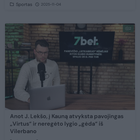
Sportas
2025-11-04
2
Anot J. Lekšo, į Kauną atvyksta pavojingas
„Virtus“ ir neregėto lygio „gėda“ iš
Vilerbano