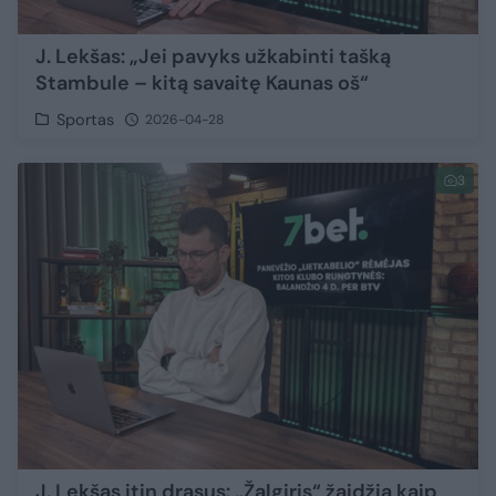
J. Lekšas: „Jei pavyks užkabinti tašką
Stambule – kitą savaitę Kaunas oš“
Sportas
2026-04-28
3
J. Lekšas itin drąsus: „Žalgiris“ žaidžia kaip