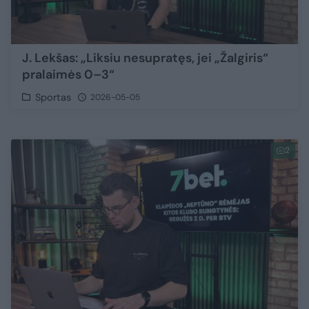
J. Lekšas: „Liksiu nesupratęs, jei „Žalgiris“
pralaimės 0–3“
Sportas
2026-05-05
2