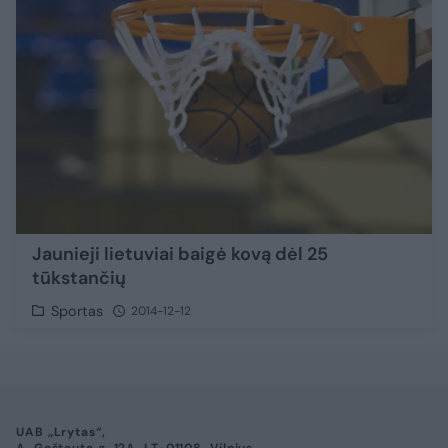
Jaunieji lietuviai baigė kovą dėl 25
tūkstančių
Sportas
2014-12-12
UAB „Lrytas“,
A. Goštauto g. 12A, LT-01108, Vilnius.