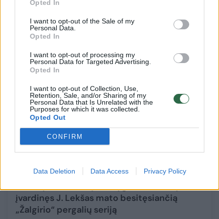
Opted In
Okobo išjungęs“
I want to opt-out of the Sale of my
Sportas
2026-03-10
Personal Data.
Opted In
2
I want to opt-out of processing my
Personal Data for Targeted Advertising.
Opted In
I want to opt-out of Collection, Use,
Retention, Sale, and/or Sharing of my
Personal Data that Is Unrelated with the
Purposes for which it was collected.
Opted Out
CONFIRM
Data Deletion
Data Access
Privacy Policy
Nesimpatiškiausią Eurolygos komandą
įvardinęs J. Lekšas mato besitęsiančią
„Žalgirio“ pergalių seriją