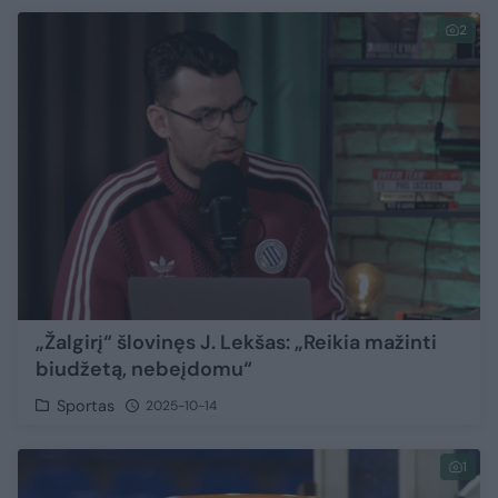
2
„Žalgirį“ šlovinęs J. Lekšas: „Reikia mažinti
biudžetą, nebeįdomu“
Sportas
2025-10-14
1