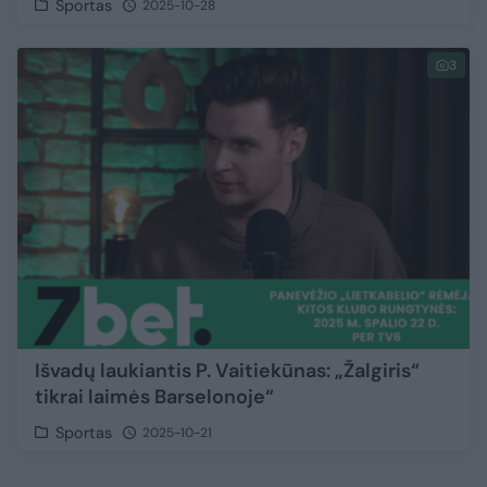
Sportas
2025-10-28
3
Išvadų laukiantis P. Vaitiekūnas: „Žalgiris“
tikrai laimės Barselonoje“
Sportas
2025-10-21