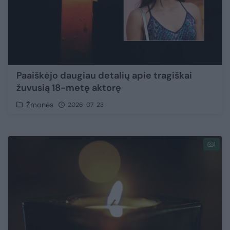
Paaiškėjo daugiau detalių apie tragiškai
žuvusią 18-metę aktorę
Žmonės
2026-07-23
1