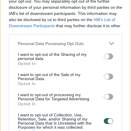
your opt-out. You may separately opt-out of the further
Skaudi netektis: mirė „Žvaigždžių karų“
disclosure of your personal information by third parties on the
IAB’s list of downstream participants. This information may
legenda
also be disclosed by us to third parties on the
IAB’s List of
Žmonės
2026-05-30
Downstream Participants
that may further disclose it to other
third parties.
1
Personal Data Processing Opt Outs
I want to opt-out of the Sharing of my
personal data.
Opted In
I want to opt-out of the Sale of my
Personal Data.
Opted In
I want to opt-out of processing my
Personal Data for Targeted Advertising.
Opted In
I want to opt-out of Collection, Use,
Retention, Sale, and/or Sharing of my
Mirė vos 35-erių serialo „Sostų karai“
Personal Data that Is Unrelated with the
Purposes for which it was collected.
aktorius