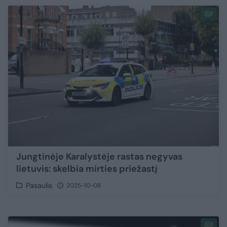
1
Jungtinėje Karalystėje rastas negyvas
lietuvis: skelbia mirties priežastį
Pasaulis
2025-10-08
1