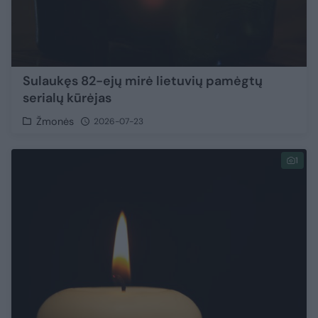
Sulaukęs 82-ejų mirė lietuvių pamėgtų
serialų kūrėjas
Žmonės
2026-07-23
1