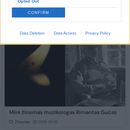
Opted Out
Žmonės
2026-04-10
CONFIRM
3
Data Deletion
Data Access
Privacy Policy
Mirė žinomas muzikologas Rimantas Gučas
Žmonės
2026-01-10