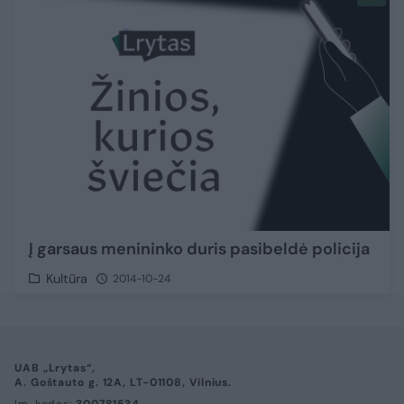
Į garsaus menininko duris pasibeldė policija
Kultūra
2014-10-24
UAB „Lrytas“,
A. Goštauto g. 12A, LT-01108, Vilnius.
Įm. kodas:
300781534