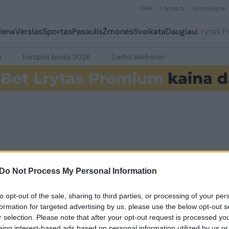
Orai
Lrytas.tv
Horoskopai
iena
Verslas
Sportas
Pasaulis
Žmonės
Sveikata
Daugiau
Lrytas 
e
Europos burės 2026
Darbo skelbimai
Do Not Process My Personal Information
10
to opt-out of the sale, sharing to third parties, or processing of your per
formation for targeted advertising by us, please use the below opt-out s
r selection. Please note that after your opt-out request is processed y
eing interest-based ads based on personal information utilized by us or