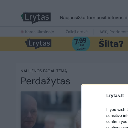
Naujausi
Skaitomiausi
Lietuvos d
Karas Ukrainoje
Žalioji erdvė
Ačiū, Prezident
NAUJIENOS PAGAL TEMĄ
Perdažytas
Lrytas.lt -
If you wish 
sensitive in
confirm you
continue se