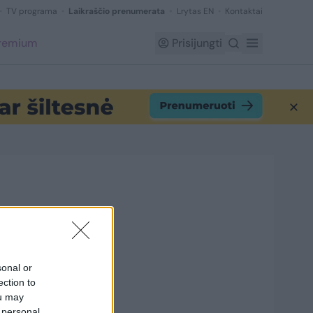
TV programa
Laikraščio prenumerata
Lrytas EN
Kontaktai
Premium
Prisijungti
5
sonal or
ection to
ou may
 personal