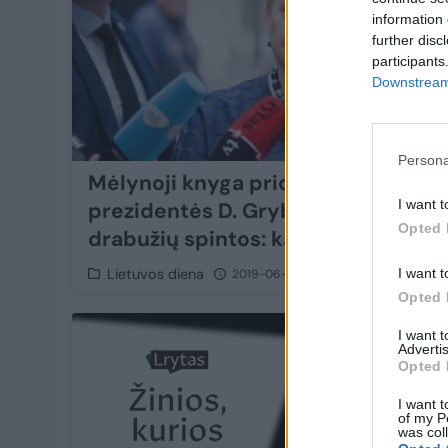
information 
further disc
participants
Downstream 
Persona
Mėlynoji knyga priderinta prie
I want t
prezidentės D. Grybauskaitės
Opted 
drabužių spintos: kas joje nutylėta
Lietuvos diena
I want t
2019-06-09
Opted 
1
I want 
Advertis
Opted 
I want t
of my P
was col