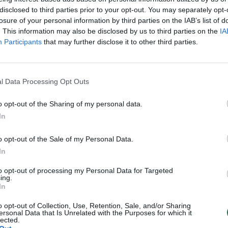
disclosed to third parties prior to your opt-out. You may separately opt-
losure of your personal information by third parties on the IAB’s list of
. This information may also be disclosed by us to third parties on the
IA
Participants
that may further disclose it to other third parties.
l Data Processing Opt Outs
Naują „Opel“ iš salono įsigijęs vilni
o opt-out of the Sharing of my personal data.
buvo šokiruotas – jam pardavė
In
perdažytą mašiną
Auto
o opt-out of the Sale of my Personal Data.
2017-10-05
In
to opt-out of processing my Personal Data for Targeted
ing.
In
o opt-out of Collection, Use, Retention, Sale, and/or Sharing
ersonal Data that Is Unrelated with the Purposes for which it
lected.