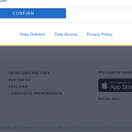
Out
CONFIRM
Data Deletion
Data Access
Privacy Policy
Atsisiųskite mobi
PRIVATUMO POLITIKA
KONTAKTAI
REKLAMA
LAIKRAŠČIO PRENUMERATA
Sekite mus:
 2026 UAB „Lrytas“.
Kopijuoti, dauginti, platinti galima tik gavus rašt