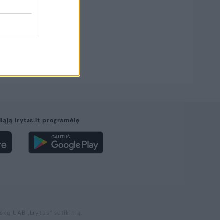
liąją lrytas.lt programėlę
išką UAB „Lrytas“ sutikimą.