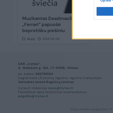
Opted 
Muzikantas Deadmau5 savo
„Ferrari“ papuošė
beprotišku piešiniu
Auto
2014-02-03
UAB „Lrytas“,
A. Goštauto g. 12A, LT-01108, Vilnius.
Įm. kodas:
300781534
Įregistruota LR įmonių registre, registro tvarkytojas:
Valstybės įmonė Registrų centras
lrytas.lt redakcija
news@lrytas.lt
Pranešimai apie techninius nesklandumus
pagalba@lrytas.lt
Visos teisės saugomos. ©