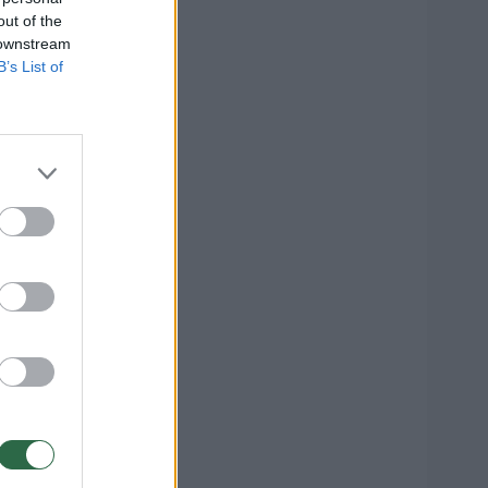
out of the
 downstream
B’s List of
etis