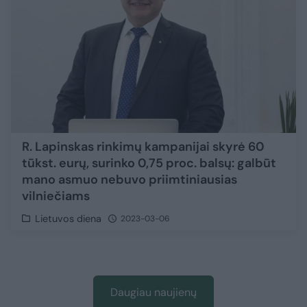
R. Lapinskas rinkimų kampanijai skyrė 60
tūkst. eurų, surinko 0,75 proc. balsų: galbūt
mano asmuo nebuvo priimtiniausias
vilniečiams
Lietuvos diena
2023-03-06
Daugiau naujienų