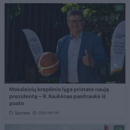
1
Moksleivių krepšinio lyga pristatė naują
prezidentą – R. Kaukėnas pasitraukė iš
posto
Sportas
2023-06-05
6