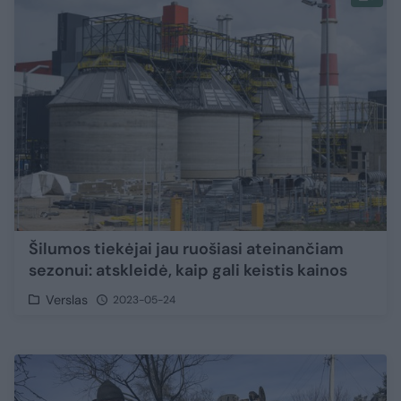
Šilumos tiekėjai jau ruošiasi ateinančiam
sezonui: atskleidė, kaip gali keistis kainos
Verslas
2023-05-24