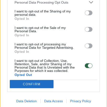
Personal Data Processing Opt Outs
Gamta
2023-09-27
I want to opt-out of the Sharing of my
personal data.
Opted In
I want to opt-out of the Sale of my
Personal Data.
Opted In
I want to opt-out of processing my
Personal Data for Targeted Advertising.
Opted In
I want to opt-out of Collection, Use,
Retention, Sale, and/or Sharing of my
Personal Data that Is Unrelated with the
Purposes for which it was collected.
Opted Out
CONFIRM
Paskutiniai metai klimato krizėje – patys
blogiausi: atsakė, kas daro didžiausią įtaką
Data Deletion
Data Access
Privacy Policy
Žinios
2023-09-18