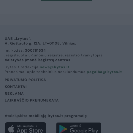
UAB „Lrytas“,
A. Goštauto g. 12A, LT-01108, Vilnius.
Įm. kodas:
300781534
Įregistruota LR įmonių registre, registro tvarkytojas:
Valstybės įmonė Registrų centras
lrytas.lt redakcija
news@lrytas.lt
Pranešimai apie techninius nesklandumus
pagalba@lrytas.lt
PRIVATUMO POLITIKA
KONTAKTAI
REKLAMA
LAIKRAŠČIO PRENUMERATA
Atsisiųskite mobiliąją lrytas.lt programėlę