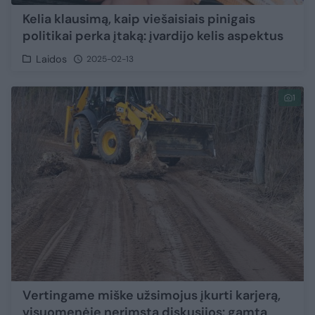
Kelia klausimą, kaip viešaisiais pinigais
politikai perka įtaką: įvardijo kelis aspektus
Laidos
2025-02-13
1
Vertingame miške užsimojus įkurti karjerą,
visuomenėje nerimsta diskusijos: gamtą