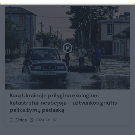
Karą Ukrainoje prilygina ekologinei
katastrofai: neabejoja – užtvankos griūtis
paliks žymų pėdsaką
Žinios
2023-06-07