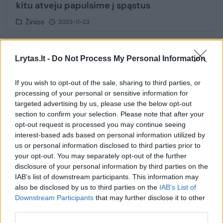
kitu atveju papulsime į spąstus
Žinios
2023-11-23
1
Lrytas.lt -
Do Not Process My Personal Information
If you wish to opt-out of the sale, sharing to third parties, or
processing of your personal or sensitive information for
targeted advertising by us, please use the below opt-out
section to confirm your selection. Please note that after your
opt-out request is processed you may continue seeing
interest-based ads based on personal information utilized by
us or personal information disclosed to third parties prior to
your opt-out. You may separately opt-out of the further
disclosure of your personal information by third parties on the
IAB’s list of downstream participants. This information may
also be disclosed by us to third parties on the
IAB’s List of
Ar Gedimino bokštas atsidurs po vandeniu?
Downstream Participants
that may further disclose it to other
Kviečia ruoštis Nacionaliniam aplinkosaugos
third parties.
egzaminui