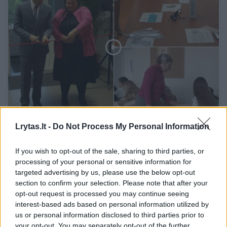
Pristatė centrą, padėsiantį integruoti spec.
Lrytas.lt -
Do Not Process My Personal Information
poreikių turinčius vaikus: nauji mokymosi
metodai jau išbandomi
If you wish to opt-out of the sale, sharing to third parties, or
processing of your personal or sensitive information for
Žinios
2023-10-19
targeted advertising by us, please use the below opt-out
section to confirm your selection. Please note that after your
opt-out request is processed you may continue seeing
1
interest-based ads based on personal information utilized by
us or personal information disclosed to third parties prior to
your opt-out. You may separately opt-out of the further