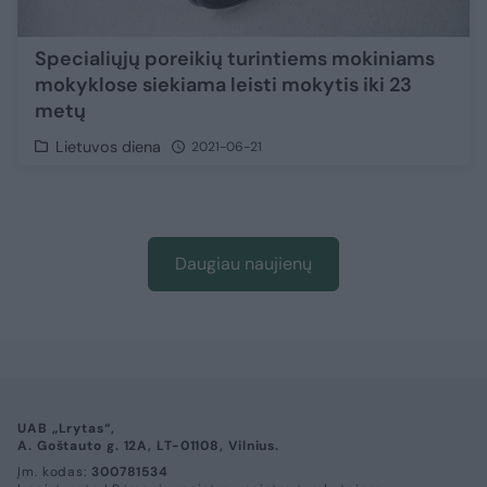
Specialiųjų poreikių turintiems mokiniams
mokyklose siekiama leisti mokytis iki 23
metų
Lietuvos diena
2021-06-21
Daugiau naujienų
UAB „Lrytas“,
A. Goštauto g. 12A, LT-01108, Vilnius.
Įm. kodas:
300781534