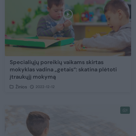
Specialiųjų poreikių vaikams skirtas
mokyklas vadina „getais“: skatina plėtoti
įtraukųjį mokymą
Žinios
2022-12-12
1