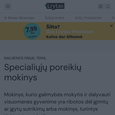
Karas Ukrainoje
Žalioji erdvė
Ačiū, Prezidente
E
NAUJIENOS PAGAL TEMĄ
Specialiųjų poreikių
mokinys
Mokinys, kurio galimybės mokytis ir dalyvauti
visuomenės gyvenime yra ribotos dėl įgimtų
ar įgytų sutrikimų arba mokinys, turintys