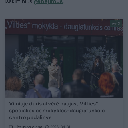
išskirtinius
gebėjimus
.
40
Vilniuje duris atvėrė naujas „Vilties“
specialiosios mokyklos-daugiafunkcio
centro padalinys
Lietuvos diena
2026-04-01