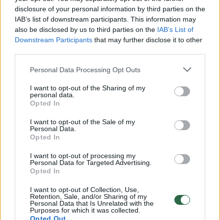
disclosure of your personal information by third parties on the
IAB’s list of downstream participants. This information may
also be disclosed by us to third parties on the
IAB’s List of
Downstream Participants
that may further disclose it to other
third parties.
Personal Data Processing Opt Outs
I want to opt-out of the Sharing of my
personal data.
Opted In
Specialių poreikių vaikus auginančios
šeimos kviečiomos registruotis: laukia
I want to opt-out of the Sale of my
Personal Data.
susitikimai su delfinais
Opted In
Tėvams
2023-09-04
I want to opt-out of processing my
Personal Data for Targeted Advertising.
Opted In
5
I want to opt-out of Collection, Use,
Retention, Sale, and/or Sharing of my
Personal Data that Is Unrelated with the
Purposes for which it was collected.
Opted Out