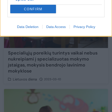
CONFIRM
Data Deletion
Data Access
Privacy Policy
Specialiųjų poreikių turintys vaikai nebus
nukreipiami į specializuotas mokymo
įstaigas, mokysis bendrojo lavinimo
mokyklose
Lietuvos diena
2023-03-10