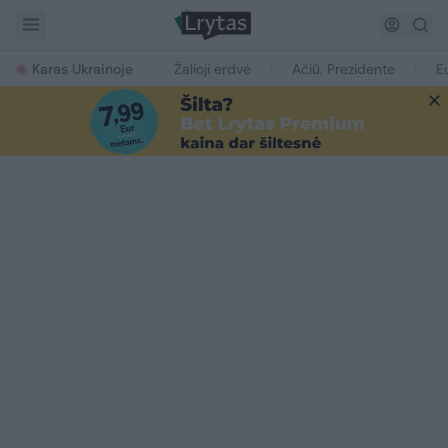
Karas Ukrainoje
Žalioji erdvė
Ačiū, Prezidente
E