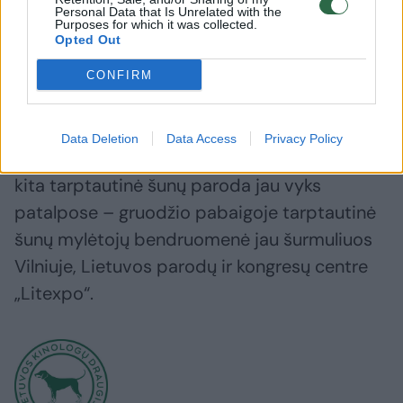
pasaulinėje parodoje
keturkoj
Personal Data that Is Unrelated with the
Suomijoje
Purposes for which it was collected.
Opted Out
CONFIRM
Data Deletion
Data Access
Privacy Policy
Parodų sezonas lauko sąlygomis jau baigėsi,
kita tarptautinė šunų paroda jau vyks
patalpose – gruodžio pabaigoje tarptautinė
šunų mylėtojų bendruomenė jau šurmuliuos
Vilniuje, Lietuvos parodų ir kongresų centre
„Litexpo“.