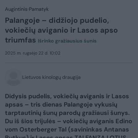
Augintinis
Pamatyk
Palangoje – didžiojo pudelio,
vokiečių aviganio ir Lasos apso
triumfas
Išrinko gražiausius šunis
2025 m. rugsėjo 22 d. 10:02
Lietuvos kinologų draugija
Didysis pudelis, vokiečių aviganis ir Lasos
apsas – tris dienas Palangoje vykusių
tarptautinių šunų parodų gražiausi šunys.
Du iš šios trijulės – vokiečių aviganis Edino
vom Osterberger Tal (savininkas Antanas
Butkus) ir Lasos apsas TAI FANZA LOTUS