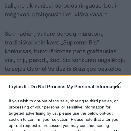
šalių ne tik varžėsi parodos ringuose, bet ir
mėgavosi užsitęsusia lietuviška vasara.
Sekmadienį vakare parodų maratoną
tradiciškai vainikavo „Supreme Bis“
konkursas, buvo išrinktas pats gražiausias
visų trijų parodų šuo. Šio konkurso nugalėtoju
teisėjas Gabriel Valdez iš Brazilijos paskelbė
didįjį pudelį Smart Connection Dark Queen iš
Latvijos.
Lrytas.lt -
Do Not Process My Personal Information
If you wish to opt-out of the sale, sharing to third parties, or
Įvertinti šunis Lietuvos kinologų draugija taip
processing of your personal or sensitive information for
pat pakvietė tarptautinius teisėjus,
targeted advertising by us, please use the below opt-out
section to confirm your selection. Please note that after your
patyrusius šunų veislių specialistus iš
opt-out request is processed you may continue seeing