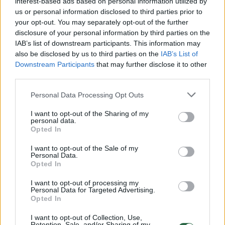
Norvegijos, Švedijos, Suomijos, Danijos,
interest-based ads based on personal information utilized by
us or personal information disclosed to third parties prior to
Jungtinės Karalystės, Airijos, Kipro, Slovakijos,
your opt-out. You may separately opt-out of the further
Austrijos, Vengrijos ir Serbijos.
disclosure of your personal information by third parties on the
IAB’s list of downstream participants. This information may
also be disclosed by us to third parties on the
IAB’s List of
Downstream Participants
that may further disclose it to other
Susiję straipsniai
third parties.
Personal Data Processing Opt Outs
I want to opt-out of the Sharing of my
personal data.
Opted In
I want to opt-out of the Sale of my
Personal Data.
Opted In
I want to opt-out of processing my
Personal Data for Targeted Advertising.
Opted In
Šunims iš Kėdainių –
Tarptaut
aukščiausi įvertinimai
Druskini
I want to opt-out of Collection, Use,
Retention, Sale, and/or Sharing of my