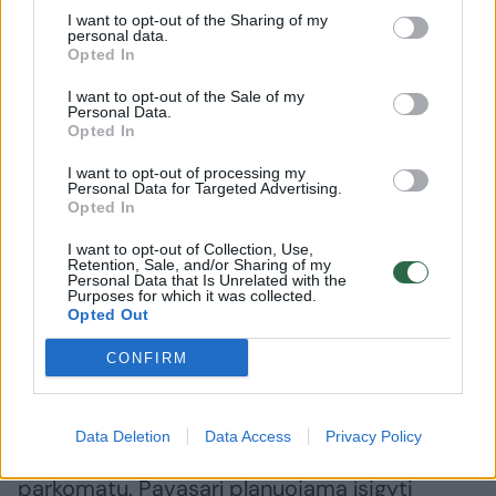
daugiau nei perpus:
100 vieš
I want to opt-out of the Sharing of my
personal data.
tautiečiai pradėjo pirkti
vairuoto
Opted In
elektromobilius
I want to opt-out of the Sale of my
Personal Data.
Opted In
I want to opt-out of processing my
Personal Data for Targeted Advertising.
Opted In
„Retinsime jų skaičių ir seniau
apmokestintose teritorijose. Per dvejus
I want to opt-out of Collection, Use,
Retention, Sale, and/or Sharing of my
pastaruosius metus labai padažnėjo
Personal Data that Is Unrelated with the
Purposes for which it was collected.
mokėjimai mobiliąja programėle, tad
Opted Out
parkomatai pasidarė ne tokie populiarūs,
CONFIRM
kaip anksčiau.
Data Deletion
Data Access
Privacy Policy
Šiuo metu visoje Klaipėdoje stovi 170
parkomatų. Pavasarį planuojama įsigyti