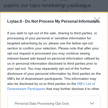
pajūrio, kur tapo nereikalingi pasibaigus
vasaros sezonui ir automobilių stovėjimui
tapus nemokamu.
Lrytas.lt -
Do Not Process My Personal Information
If you wish to opt-out of the sale, sharing to third parties, or
processing of your personal or sensitive information for
Susiję straipsniai
targeted advertising by us, please use the below opt-out
section to confirm your selection. Please note that after your
opt-out request is processed you may continue seeing
interest-based ads based on personal information utilized by
us or personal information disclosed to third parties prior to
your opt-out. You may separately opt-out of the further
disclosure of your personal information by third parties on the
IAB’s list of downstream participants. This information may
also be disclosed by us to third parties on the
IAB’s List of
Downstream Participants
that may further disclose it to other
third parties.
Gruodį naujų automobilių
Įspėjama
Personal Data Processing Opt Outs
registravimas sumažėjo
Vilniuje 