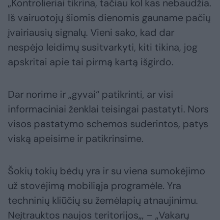
„Kontrolieriai tikrina, tačiau kol kas nebaudžia.
Iš vairuotojų šiomis dienomis gauname pačių
įvairiausių signalų. Vieni sako, kad dar
nespėjo leidimų susitvarkyti, kiti tikina, jog
apskritai apie tai pirmą kartą išgirdo.
Dar norime ir „gyvai“ patikrinti, ar visi
informaciniai ženklai teisingai pastatyti. Nors
visos pastatymo schemos suderintos, patys
viską apeisime ir patikrinsime.
Šokių tokių bėdų yra ir su viena sumokėjimo
už stovėjimą mobiliąja programėle. Yra
techninių kliūčių su žemėlapių atnaujinimu.
Neįtrauktos naujos teritorijos„, – „Vakarų