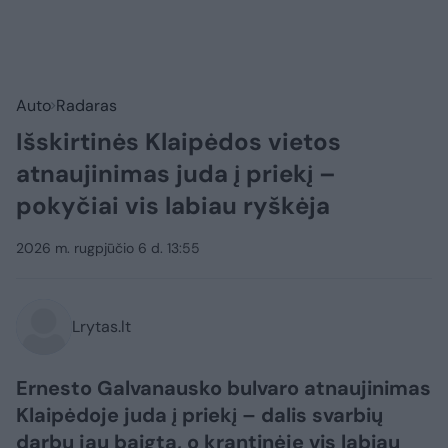
Auto
Radaras
Išskirtinės Klaipėdos vietos
atnaujinimas juda į priekį –
pokyčiai vis labiau ryškėja
2026 m. rugpjūčio 6 d. 13:55
Lrytas.lt
Ernesto Galvanausko bulvaro atnaujinimas
Klaipėdoje juda į priekį – dalis svarbių
darbų jau baigta, o krantinėje vis labiau