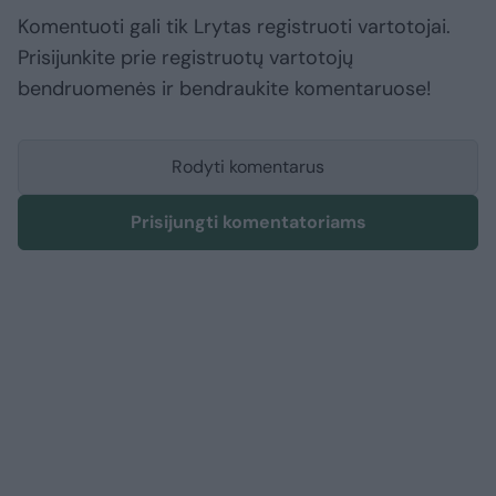
Komentuoti gali tik Lrytas registruoti vartotojai.
Prisijunkite prie registruotų vartotojų
bendruomenės ir bendraukite komentaruose!
Rodyti komentarus
Prisijungti komentatoriams