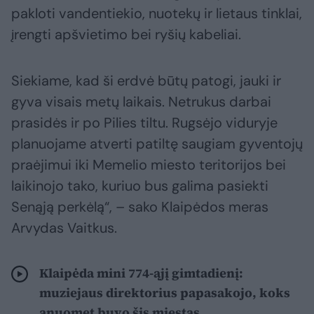
pakloti vandentiekio, nuotekų ir lietaus tinklai,
įrengti apšvietimo bei ryšių kabeliai.
Siekiame, kad ši erdvė būtų patogi, jauki ir
gyva visais metų laikais. Netrukus darbai
prasidės ir po Pilies tiltu. Rugsėjo viduryje
planuojame atverti patiltę saugiam gyventojų
praėjimui iki Memelio miesto teritorijos bei
laikinojo tako, kuriuo bus galima pasiekti
Senąją perkėlą“, – sako Klaipėdos meras
Arvydas Vaitkus.
Klaipėda mini 774-ąjį gimtadienį:
muziejaus direktorius papasakojo, koks
anuomet buvo šis miestas