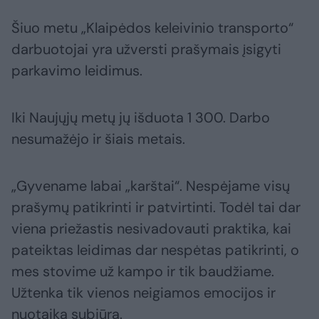
Šiuo metu „Klaipėdos keleivinio transporto“
darbuotojai yra užversti prašymais įsigyti
parkavimo leidimus.
Iki Naujųjų metų jų išduota 1 300. Darbo
nesumažėjo ir šiais metais.
„Gyvename labai „karštai“. Nespėjame visų
prašymų patikrinti ir patvirtinti. Todėl tai dar
viena priežastis nesivadovauti praktika, kai
pateiktas leidimas dar nespėtas patikrinti, o
mes stovime už kampo ir tik baudžiame.
Užtenka tik vienos neigiamos emocijos ir
nuotaika subjūra.