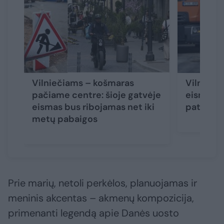
Vilniečiams – košmaras
Vilniaus
pačiame centre: šioje gatvėje
eismas – 
eismas bus ribojamas net iki
pat rude
metų pabaigos
Prie marių, netoli perkėlos, planuojamas ir
meninis akcentas – akmenų kompozicija,
primenanti legendą apie Danės uosto