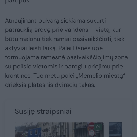
pakopos.
Atnaujinant bulvarą siekiama sukurti
patrauklią erdvę prie vandens – vietą, kur
būtų malonu tiek ramiai pasivaikščioti, tiek
aktyviai leisti laiką. Palei Danės upę
formuojama ramesnė pasivaikščiojimų zona
su poilsio vietomis ir patogiu priėjimu prie
krantinės. Tuo metu palei „Memelio miestą“
drieksis platesnis dviračių takas.
Susiję straipsniai