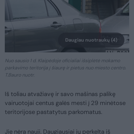
Daugiau nuotraukų (4)
Nuo sausio 1 d. Klaipėdoje oficialiai išsiplėtė mokamo
parkavimo teritorija į šiaurę ir pietus nuo miesto centro.
T.Bauro nuotr.
Iš toliau atvažiavę ir savo mašinas palikę
vairuotojai centus galės mesti į 29 minėtose
teritorijose pastatytus parkomatus.
Jie nėra nauji. Daugiausiai jų perkelta iš