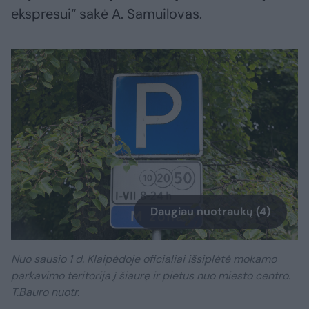
ekspresui“ sakė A. Samuilovas.
Daugiau nuotraukų (4)
Nuo sausio 1 d. Klaipėdoje oficialiai išsiplėtė mokamo
parkavimo teritorija į šiaurę ir pietus nuo miesto centro.
T.Bauro nuotr.