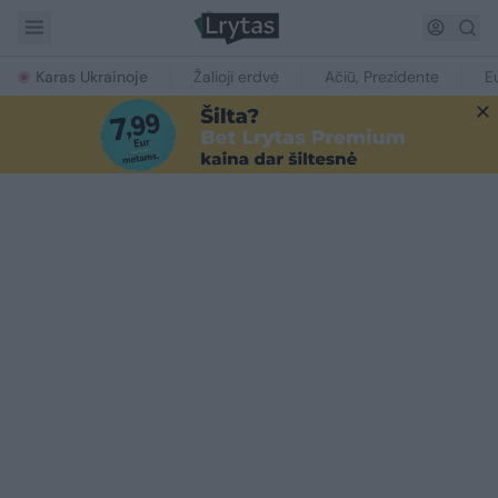
Karas Ukrainoje
Žalioji erdvė
Ačiū, Prezidente
E