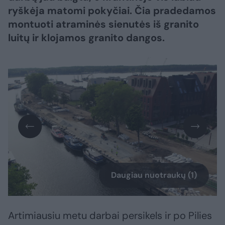
ryškėja matomi pokyčiai. Čia pradedamos
montuoti atraminės sienutės iš granito
luitų ir klojamos granito dangos.
Daugiau nuotraukų (1)
Artimiausiu metu darbai persikels ir po Pilies