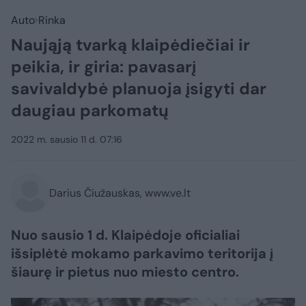
Auto
Rinka
Naująją tvarką klaipėdiečiai ir
peikia, ir giria: pavasarį
savivaldybė planuoja įsigyti dar
daugiau parkomatų
2022 m. sausio 11 d. 07:16
Darius Čiužauskas, www.ve.lt
Nuo sausio 1 d. Klaipėdoje oficialiai
išsiplėtė mokamo parkavimo teritorija į
šiaurę ir pietus nuo miesto centro.