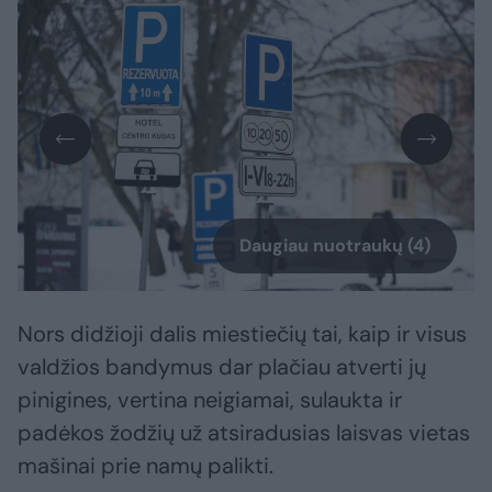
Daugiau nuotraukų (4)
Nors didžioji dalis miestiečių tai, kaip ir visus
valdžios bandymus dar plačiau atverti jų
pinigines, vertina neigiamai, sulaukta ir
padėkos žodžių už atsiradusias laisvas vietas
mašinai prie namų palikti.