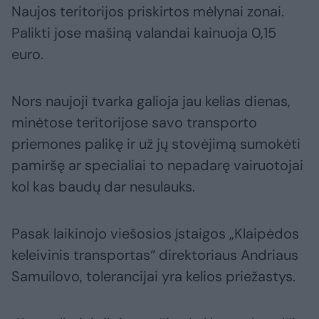
Naujos teritorijos priskirtos mėlynai zonai.
Palikti jose mašiną valandai kainuoja 0,15
euro.
Nors naujoji tvarka galioja jau kelias dienas,
minėtose teritorijose savo transporto
priemones palikę ir už jų stovėjimą sumokėti
pamiršę ar specialiai to nepadarę vairuotojai
kol kas baudų dar nesulauks.
Pasak laikinojo viešosios įstaigos „Klaipėdos
keleivinis transportas“ direktoriaus Andriaus
Samuilovo, tolerancijai yra kelios priežastys.