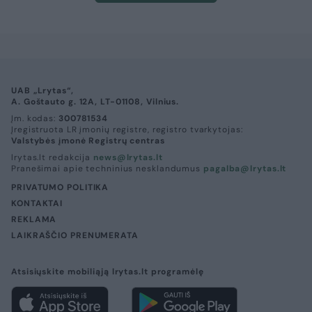
UAB „Lrytas“,
A. Goštauto g. 12A, LT-01108, Vilnius.
Įm. kodas:
300781534
Įregistruota LR įmonių registre, registro tvarkytojas:
Valstybės įmonė Registrų centras
lrytas.lt redakcija
news@lrytas.lt
Pranešimai apie techninius nesklandumus
pagalba@lrytas.lt
PRIVATUMO POLITIKA
KONTAKTAI
REKLAMA
LAIKRAŠČIO PRENUMERATA
Atsisiųskite mobiliąją lrytas.lt programėlę