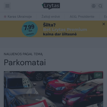
Karas Ukrainoje
Žalioji erdvė
Ačiū, Prezidente
E
NAUJIENOS PAGAL TEMĄ
Parkomatai
4