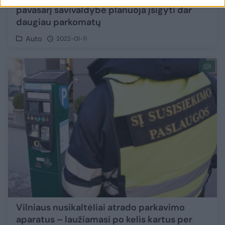
pavasarį savivaldybė planuoja įsigyti dar
daugiau parkomatų
Auto
2022-01-11
1
Vilniaus nusikaltėliai atrado parkavimo
aparatus – laužiamasi po kelis kartus per