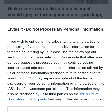
Nieko švento nebeliko: vilniečiai negali
suvokti, jog uždarbiaujama ir čia – prie kapų
apdalijo baudomis
Auto
2022-05-29
Lrytas.lt -
Do Not Process My Personal Information
If you wish to opt-out of the sale, sharing to third parties, or
8
processing of your personal or sensitive information for
targeted advertising by us, please use the below opt-out
section to confirm your selection. Please note that after your
opt-out request is processed you may continue seeing
interest-based ads based on personal information utilized by
us or personal information disclosed to third parties prior to
your opt-out. You may separately opt-out of the further
disclosure of your personal information by third parties on the
IAB’s list of downstream participants. This information may
also be disclosed by us to third parties on the
IAB’s List of
Downstream Participants
that may further disclose it to other
third parties.