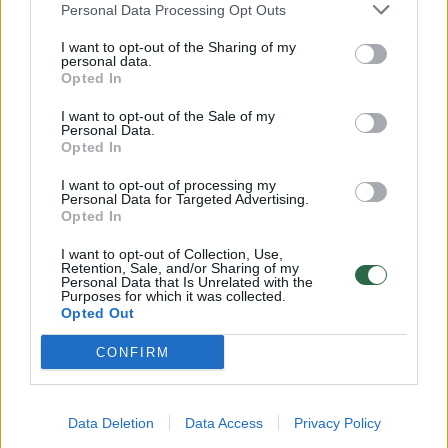
Nauji standartai Vilniuje: įrengė mokamas
Personal Data Processing Opt Outs
stovėjimo zonas, bet pagailėjo parkomatų –
I want to opt-out of the Sharing of my
automobiliai geltonuoja nuo baudų
personal data.
Opted In
Auto
2022-05-17
I want to opt-out of the Sale of my
Personal Data.
Opted In
4
I want to opt-out of processing my
Personal Data for Targeted Advertising.
Opted In
I want to opt-out of Collection, Use,
Retention, Sale, and/or Sharing of my
Personal Data that Is Unrelated with the
Purposes for which it was collected.
Opted Out
CONFIRM
Data Deletion
Data Access
Privacy Policy
Naująją tvarką klaipėdiečiai ir peikia, ir giria: