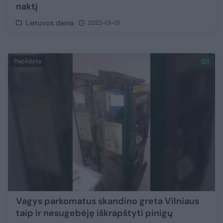
naktį
Lietuvos diena
2022-01-01
Papildyta
1
Vagys parkomatus skandino greta Vilniaus
taip ir nesugebėję iškrapštyti pinigų