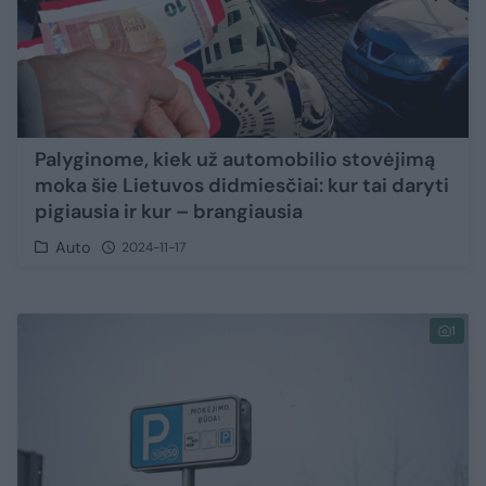
Palyginome, kiek už automobilio stovėjimą
moka šie Lietuvos didmiesčiai: kur tai daryti
pigiausia ir kur – brangiausia
Auto
2024-11-17
1