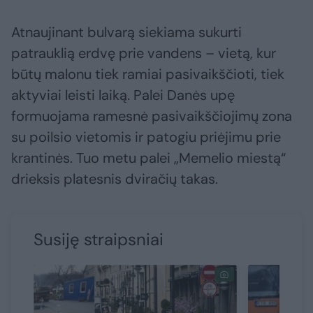
Atnaujinant bulvarą siekiama sukurti
patrauklią erdvę prie vandens – vietą, kur
būtų malonu tiek ramiai pasivaikščioti, tiek
aktyviai leisti laiką. Palei Danės upę
formuojama ramesnė pasivaikščiojimų zona
su poilsio vietomis ir patogiu priėjimu prie
krantinės. Tuo metu palei „Memelio miestą“
drieksis platesnis dviračių takas.
Susiję straipsniai