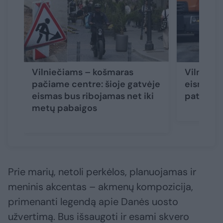
Vilniečiams – košmaras
Vilniaus
pačiame centre: šioje gatvėje
eismas – 
eismas bus ribojamas net iki
pat rude
metų pabaigos
Prie marių, netoli perkėlos, planuojamas ir
meninis akcentas – akmenų kompozicija,
primenanti legendą apie Danės uosto
užvertimą. Bus išsaugoti ir esami skvero