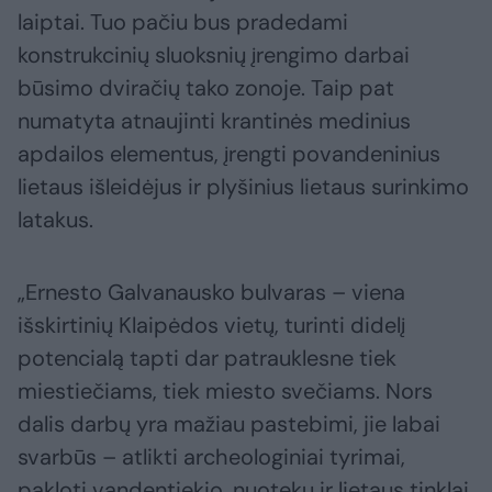
laiptai. Tuo pačiu bus pradedami
konstrukcinių sluoksnių įrengimo darbai
būsimo dviračių tako zonoje. Taip pat
numatyta atnaujinti krantinės medinius
apdailos elementus, įrengti povandeninius
lietaus išleidėjus ir plyšinius lietaus surinkimo
latakus.
„Ernesto Galvanausko bulvaras – viena
išskirtinių Klaipėdos vietų, turinti didelį
potencialą tapti dar patrauklesne tiek
miestiečiams, tiek miesto svečiams. Nors
dalis darbų yra mažiau pastebimi, jie labai
svarbūs – atlikti archeologiniai tyrimai,
pakloti vandentiekio, nuotekų ir lietaus tinklai,