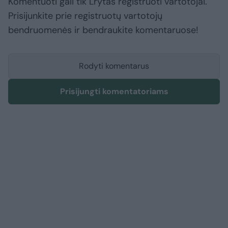
Komentuoti gali tik Lrytas registruoti vartotojai.
Prisijunkite prie registruotų vartotojų
bendruomenės ir bendraukite komentaruose!
Rodyti komentarus
Prisijungti komentatoriams