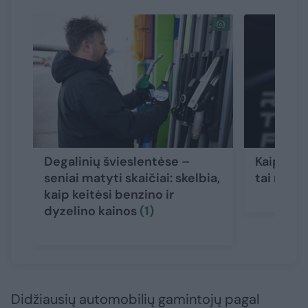
Degalinių švieslentėse –
Kaip ateit
seniai matyti skaičiai: skelbia,
tai reik
kaip keitėsi benzino ir
dyzelino kainos
(1)
Didžiausių automobilių gamintojų pagal