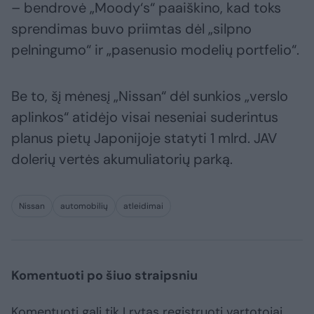
– bendrovė „Moody‘s“ paaiškino, kad toks
sprendimas buvo priimtas dėl „silpno
pelningumo“ ir „pasenusio modelių portfelio“.
Be to, šį mėnesį „Nissan“ dėl sunkios „verslo
aplinkos“ atidėjo visai neseniai suderintus
planus pietų Japonijoje statyti 1 mlrd. JAV
dolerių vertės akumuliatorių parką.
Nissan
automobilių
atleidimai
Komentuoti po šiuo straipsniu
Komentuoti gali tik Lrytas registruoti vartotojai.