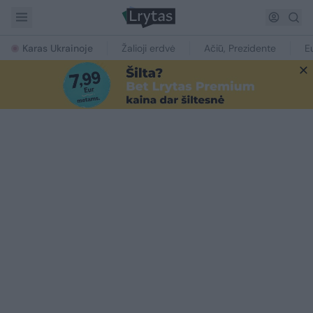
Karas Ukrainoje
Žalioji erdvė
Ačiū, Prezidente
E