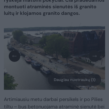
ryškėja matomi pokyčiai. Čia pradedamos
montuoti atraminės sienutės iš granito
luitų ir klojamos granito dangos.
Daugiau nuotraukų (1)
Artimiausiu metu darbai persikels ir po Pilies
tiltu – bus betonuojama atraminė sienutė bei