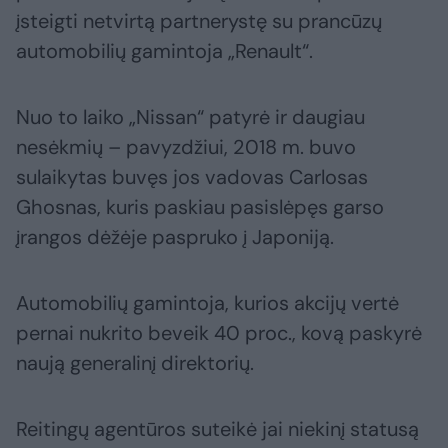
įsteigti netvirtą partnerystę su prancūzų
automobilių gamintoja „Renault“.
Nuo to laiko „Nissan“ patyrė ir daugiau
nesėkmių – pavyzdžiui, 2018 m. buvo
sulaikytas buvęs jos vadovas Carlosas
Ghosnas, kuris paskiau pasislėpęs garso
įrangos dėžėje paspruko į Japoniją.
Automobilių gamintoja, kurios akcijų vertė
pernai nukrito beveik 40 proc., kovą paskyrė
naują generalinį direktorių.
Reitingų agentūros suteikė jai niekinį statusą