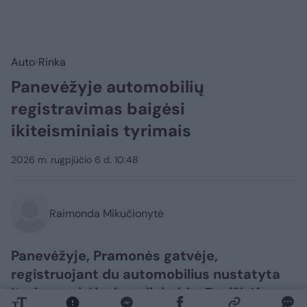
Auto
Rinka
Panevėžyje automobilių
registravimas baigėsi
ikiteisminiais tyrimais
2026 m. rugpjūčio 6 d. 10:48
Raimonda Mikučionytė
Panevėžyje, Pramonės gatvėje,
registruojant du automobilius nustatyta
įtarimų sukėlusių aplinkybių. Paaiškėjo,