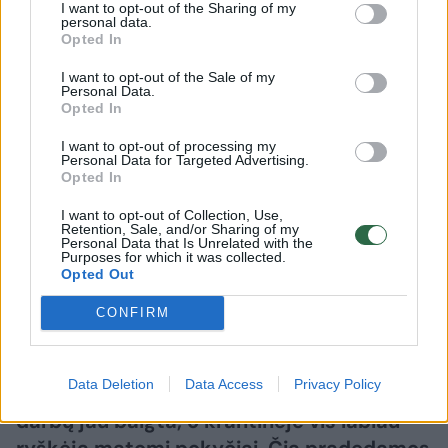
I want to opt-out of the Sharing of my
personal data.
Opted In
I want to opt-out of the Sale of my
Auto
Radaras
Personal Data.
Opted In
Išskirtinės Klaipėdos vietos
atnaujinimas juda į priekį –
I want to opt-out of processing my
Personal Data for Targeted Advertising.
Opted In
pokyčiai vis labiau ryškėja
I want to opt-out of Collection, Use,
2026 m. rugpjūčio 6 d. 13:55
Retention, Sale, and/or Sharing of my
Personal Data that Is Unrelated with the
Purposes for which it was collected.
Opted Out
Lrytas.lt
CONFIRM
Ernesto Galvanausko bulvaro atnaujinimas
Data Deletion
Data Access
Privacy Policy
Klaipėdoje juda į priekį – dalis svarbių
darbų jau baigta, o krantinėje vis labiau