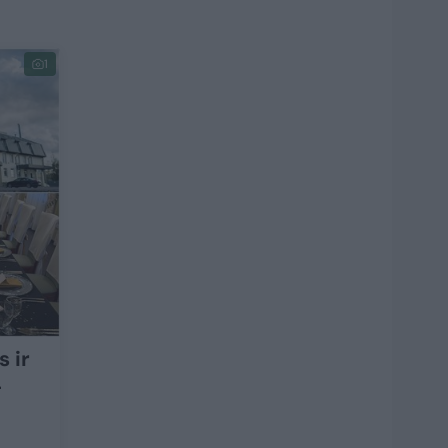
1
 ir
–