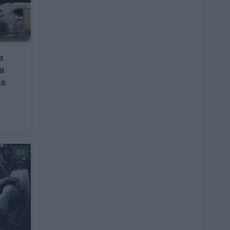
a
a
us
1