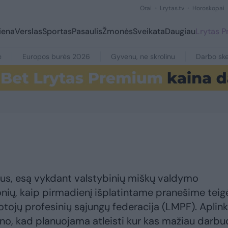
Orai
Lrytas.tv
Horoskopai
iena
Verslas
Sportas
Pasaulis
Žmonės
Sveikata
Daugiau
Lrytas 
e
Europos burės 2026
Gyvenu, ne skrolinu
Darbo ske
mus, esą vykdant valstybinių miškų valdymo
nių, kaip pirmadienį išplatintame pranešime teig
ojų profesinių sąjungų federacija (LMPF). Aplin
o, kad planuojama atleisti kur kas mažiau darbu