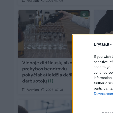
Verslas
2026-07-31
1
Lrytas.lt -
If you wish 
sensitive in
Vienoje didžiausių alkoholio
Pasaul
confirm you
prekybos bendrovių –
prikla
continue se
pokyčiai: atleidžia dešimtis
apie a
information 
darbuotojų
(1)
further disc
participants
Verslas
Versl
2026-07-31
Downstream 