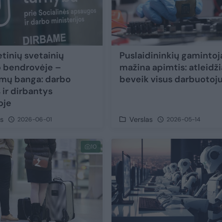
etinių svetainių
Puslaidininkių gamintoj
 bendrovėje –
mažina apimtis: atleidži
imų banga: darbo
beveik visus darbuotoj
 ir dirbantys
oje
as
Verslas
2026-06-01
2026-05-14
10