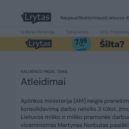
Naujausi
Skaitomiausi
Lietuvos d
Karas Ukrainoje
Žalioji erdvė
Ačiū, Prezident
NAUJIENOS PAGAL TEMĄ
Atleidimai
Aplinkos ministerija (AM) neigia praneši
konsolidavimą darbo neteiks 3 tūkst. žmo
Lietuvos miško ir miško pramonės darbuot
viceministras Martynas Norbutas paaiškin