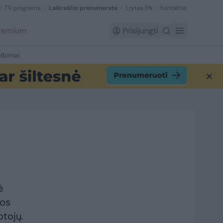
TV programa
Laikraščio prenumerata
Lrytas EN
Kontaktai
Premium
Prisijungti
lbimai
ė
kos
otojų.