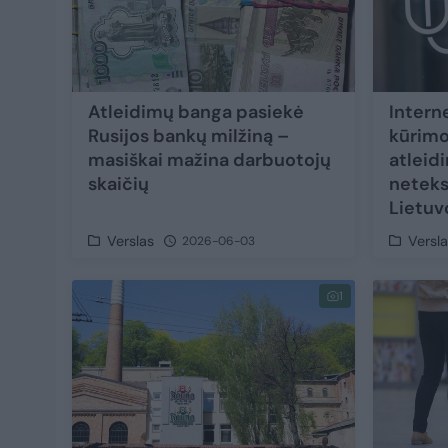
Atleidimų banga pasiekė
Intern
Rusijos bankų milžiną –
kūrimo
masiškai mažina darbuotojų
atleid
skaičių
neteks
Lietuv
Verslas
Versl
2026-06-03
1