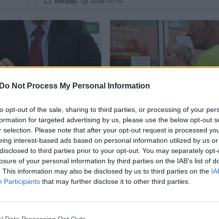
Verslas
2026-07-31
2
Do Not Process My Personal Information
to opt-out of the sale, sharing to third parties, or processing of your per
formation for targeted advertising by us, please use the below opt-out s
inei kompanijai
Parduotuvių „Mere“
r selection. Please note that after your opt-out request is processed y
usanti įmonė skelbia
darbuotojai palikti nežin
eing interest-based ads based on personal information utilized by us or
tleidimus Lietuvoje
„Niekas nieko nepasako
disclosed to third parties prior to your opt-out. You may separately opt-
(1)
nežino, ar eiti į darbą
losure of your personal information by third parties on the IAB’s list of
. This information may also be disclosed by us to third parties on the
IA
as
Verslas
2026-07-30
2026-07-29
Participants
that may further disclose it to other third parties.
1