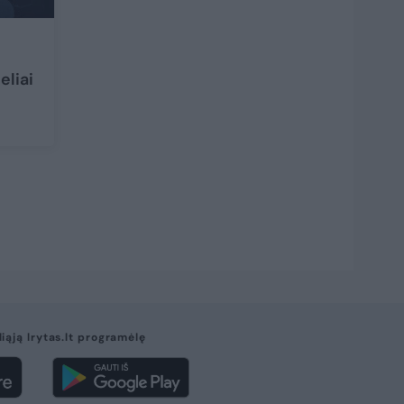
eliai
liąją lrytas.lt programėlę