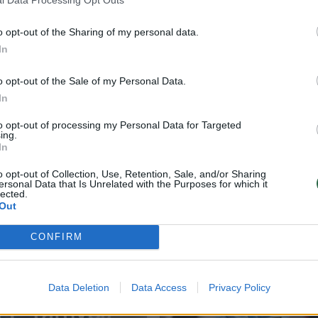
l Data Processing Opt Outs
o opt-out of the Sharing of my personal data.
In
o opt-out of the Sale of my Personal Data.
In
to opt-out of processing my Personal Data for Targeted
ing.
In
o opt-out of Collection, Use, Retention, Sale, and/or Sharing
ia
Automobilių gamybos milžinė planuoja
ersonal Data that Is Unrelated with the Purposes for which it
lected.
atleisti 50 tūkst. darbuotojų
Out
Auto
2026-06-18
CONFIRM
1
Data Deletion
Data Access
Privacy Policy