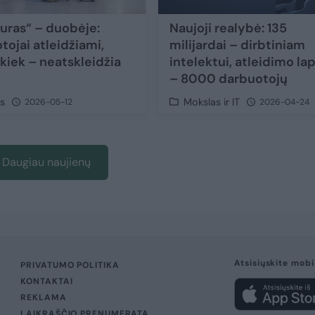
uras“ – duobėje:
Naujoji realybė: 135
tojai atleidžiami,
milijardai – dirbtiniam
 kiek – neatskleidžia
intelektui, atleidimo lap
– 8000 darbuotojų
as
Mokslas ir IT
2026-05-12
2026-04-24
Daugiau naujienų
Atsisiųskite mobi
PRIVATUMO POLITIKA
KONTAKTAI
REKLAMA
LAIKRAŠČIO PRENUMERATA