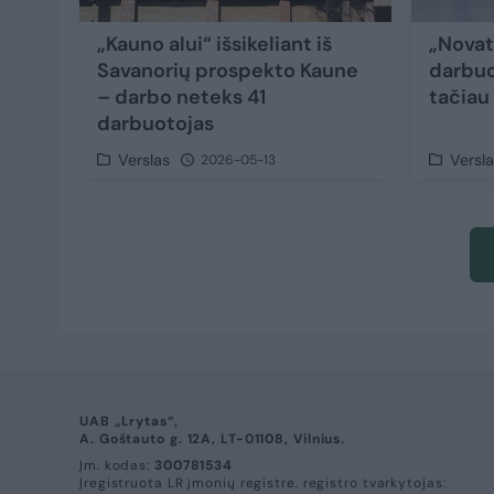
„Kauno alui“ išsikeliant iš
„Novat
Savanorių prospekto Kaune
darbuo
– darbo neteks 41
tačiau
darbuotojas
Verslas
Versl
2026-05-13
UAB „Lrytas“,
A. Goštauto g. 12A, LT-01108, Vilnius.
Įm. kodas:
300781534
Įregistruota LR įmonių registre, registro tvarkytojas: