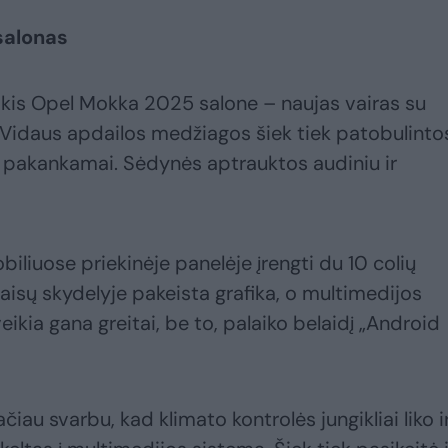
salonas
į akis Opel Mokka 2025 salone – naujas vairas su
. Vidaus apdailos medžiagos šiek tiek patobulinto
ra pakankamai. Sėdynės aptrauktos audiniu ir
liuose priekinėje panelėje įrengti du 10 colių
aisų skydelyje pakeista grafika, o multimedijos
veikia gana greitai, be to, palaiko belaidį „Android
au svarbu, kad klimato kontrolės jungikliai liko ir