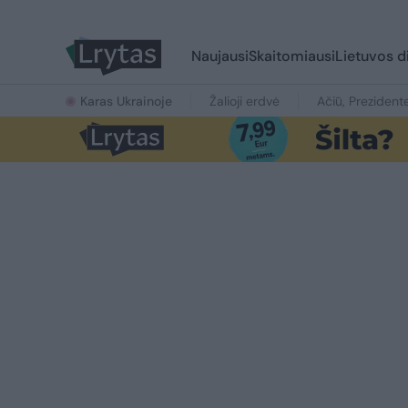
Naujausi
Skaitomiausi
Lietuvos d
Karas Ukrainoje
Žalioji erdvė
Ačiū, Prezident