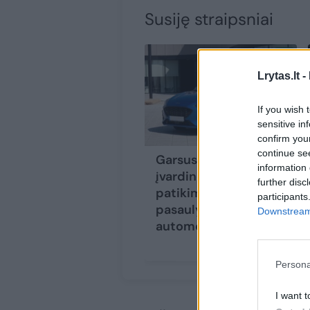
Susiję straipsniai
Lrytas.lt -
If you wish 
sensitive in
confirm you
continue se
Garsus mechanikas
information 
įvardino patį
further disc
patikimiausią
participants
pasaulyje naudotą
Downstream 
automobilį
(2)
Persona
I want t