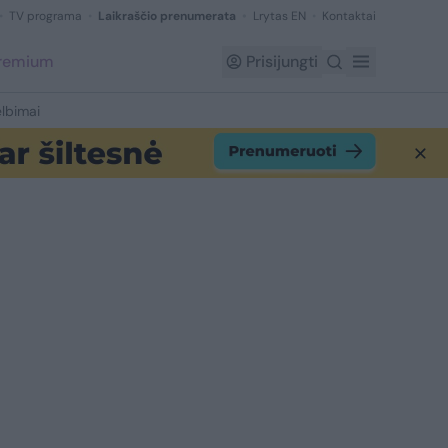
TV programa
Laikraščio prenumerata
Lrytas EN
Kontaktai
Premium
Prisijungti
lbimai