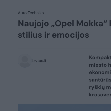
Auto
Technika
Naujojo „Opel Mokka“ 
stilius ir emocijos
Kompakti
Lrytas.lt
miesto h
ekonomiš
santūrūs 
ryškių m
krosover