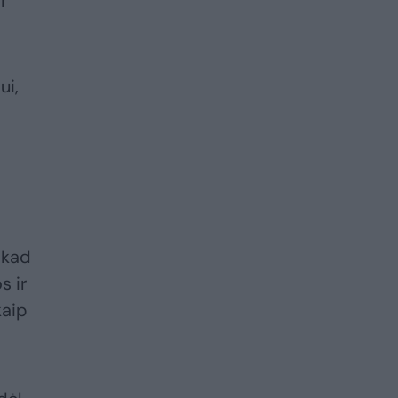
r
ui,
 kad
s ir
kaip