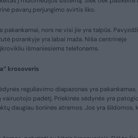
ltas į multimedijos sistemą. Šiek tiek pasikeitė i
rinė pavarų perjungimo svirtis liko.
 pakankamai, nors ne visi jie yra talpūs. Pavyzdži
ėžutė porankyje yra labai maža. Niša centrinėje
 įkrovikliu išmaniesiems telefonams.
a“ krosoveris
o sėdynės reguliavimo diapazonas yra pakankamas,
 vairuotojo padėtį. Priekinės sėdynės yra patogio
nktų daugiau šoninės atramos. Jos yra šildomos, 