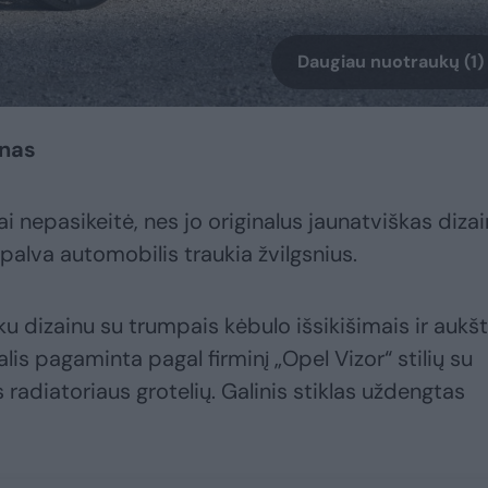
Daugiau nuotraukų (1)
inas
i nepasikeitė, nes jo originalus jaunatviškas diza
spalva automobilis traukia žvilgsnius.
šku dizainu su trumpais kėbulo išsikišimais ir aukš
dalis pagaminta pagal firminį „Opel Vizor“ stilių su
 radiatoriaus grotelių. Galinis stiklas uždengtas