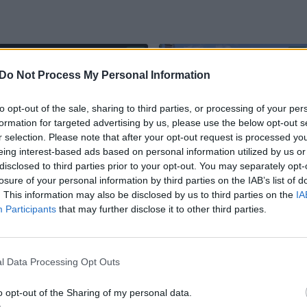
Do Not Process My Personal Information
to opt-out of the sale, sharing to third parties, or processing of your per
formation for targeted advertising by us, please use the below opt-out s
r selection. Please note that after your opt-out request is processed y
eing interest-based ads based on personal information utilized by us or
„Chevrolet“ sukūrė
2025 m. „Renault
disclosed to third parties prior to your opt-out. You may separately opt-
galingiausią
Espace“ testas:
losure of your personal information by third parties on the IAB’s list of
„Corvette“: 1268 AG ir
vienas iš nedaugelio
. This information may also be disclosed by us to third parties on the
IA
nuo 0 iki 96 km/h per
tokių septynviečių
Participants
that may further disclose it to other third parties.
2 sekundes
automobilių
l Data Processing Opt Outs
o opt-out of the Sharing of my personal data.