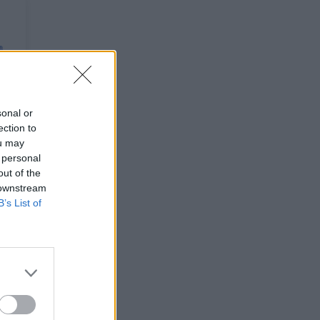
sonal or
ection to
ou may
 personal
out of the
 downstream
B’s List of