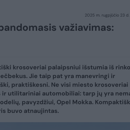
2025 m. rugpjūčio 23 d.
bandomasis važiavimas:
ški krosoveriai palaipsniui išstumia iš rink
ečbekus. Jie taip pat yra manevringi ir
ki, praktiškesni. Ne visi miesto krosoveriai
ir utilitariniai automobiliai: tarp jų yra nem
odelių, pavyzdžiui, Opel Mokka. Kompaktiš
is buvo atnaujintas.