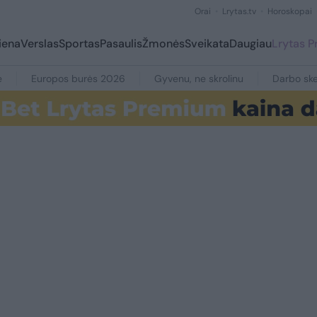
Orai
Lrytas.tv
Horoskopai
iena
Verslas
Sportas
Pasaulis
Žmonės
Sveikata
Daugiau
Lrytas 
e
Europos burės 2026
Gyvenu, ne skrolinu
Darbo ske