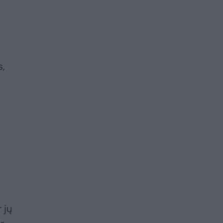
s,
 jų