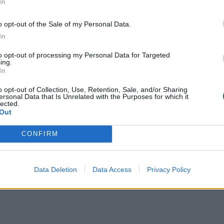
a atpažinti pirmiausia pagal naujus buferius ir
In
o, jis gavo 18 colių ratlankius, o chromuotas deko
o opt-out of the Sale of my Personal Data.
tsirado atnaujinti „Opel“ logotipai.
In
to opt-out of processing my Personal Data for Targeted
ing.
l Mokka“ priklauso B-SUV segmentui ir yra „Peu
In
“ brolis, nes visi šie modeliai pagaminti ant CMK
o opt-out of Collection, Use, Retention, Sale, and/or Sharing
ersonal Data that Is Unrelated with the Purposes for which it
lected.
Out
s:
CONFIRM
Data Deletion
Data Access
Privacy Policy