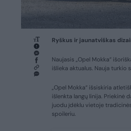
Ryškus ir jaunatviškas diza
Naujasis „Opel Mokka“ išoriška
išlieka aktualus. Nauja turkio 
„Opel Mokka“ išsiskiria atleti
išlenkta langų linija. Priekinė 
juodu įdėklu vietoje tradicinės
spoileriu.