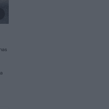
inas
ta