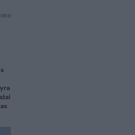
 09:21
os
 yra
ažai
kas