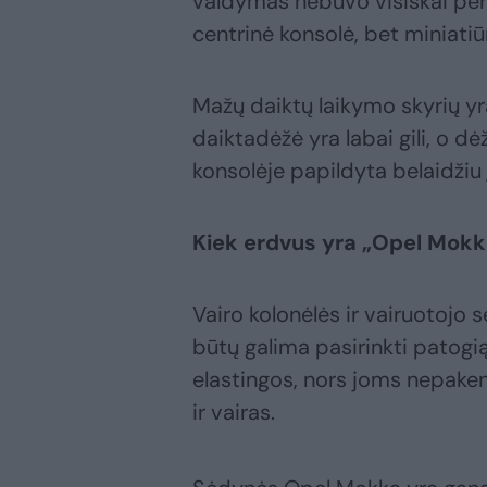
valdymas nebuvo visiškai perke
centrinė konsolė, bet miniatiū
Mažų daiktų laikymo skyrių yra
daiktadėžė yra labai gili, o d
konsolėje papildyta belaidžiu
Kiek erdvus yra „Opel Mokk
Vairo kolonėlės ir vairuotoj
būtų galima pasirinkti patogią
elastingos, nors joms nepake
ir vairas.