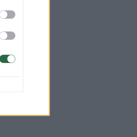
ras
geot