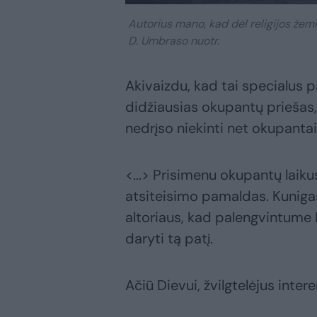
Autorius mano, kad dėl religijos žemin
D. Umbraso nuotr.
Akivaizdu, kad tai specialus pa
didžiausias okupantų priešas,
nedrįso niekinti net okupantai
<...> Prisimenu okupantų laik
atsiteisimo pamaldas. Kunigas
altoriaus, kad palengvintume 
daryti tą patį.
Ačiū Dievui, žvilgtelėjus intere