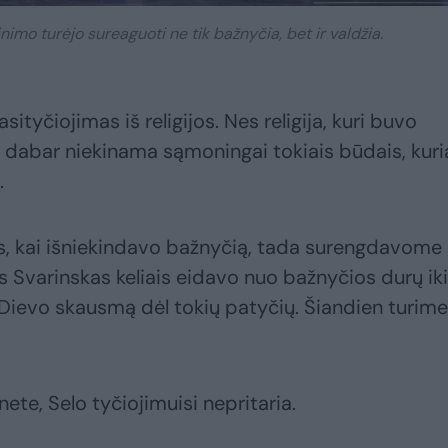
imo turėjo sureaguoti ne tik bažnyčia, bet ir valdžia.
sityčiojimas iš religijos. Nes religija, kuri buvo
 dabar niekinama sąmoningai tokiais būdais, kuri
.
us, kai išniekindavo bažnyčią, tada surengdavome
 Svarinskas keliais eidavo nuo bažnyčios durų iki
Dievo skausmą dėl tokių patyčių. Šiandien turime
nete, Selo tyčiojimuisi nepritaria.