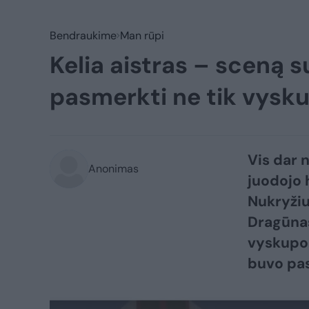
Bendraukime
Man rūpi
Kelia aistras – sceną 
pasmerkti ne tik vysk
Vis dar n
Anonimas
juodojo 
Nukryžiu
Dragūnas
vyskupo
buvo pas