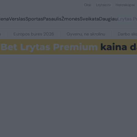
Orai
Lrytas.tv
Horoskopai
iena
Verslas
Sportas
Pasaulis
Žmonės
Sveikata
Daugiau
Lrytas 
e
Europos burės 2026
Gyvenu, ne skrolinu
Darbo ske