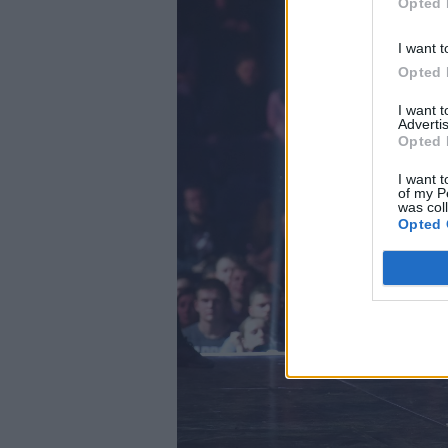
Opted 
I want t
Opted 
I want 
Advertis
Opted 
I want t
of my P
was col
Opted 