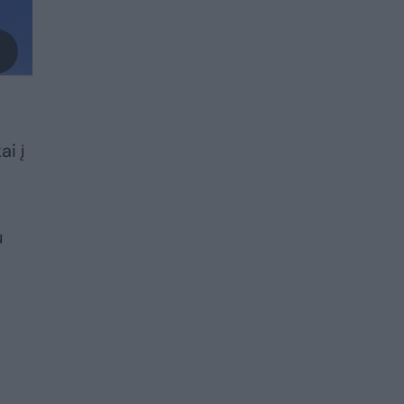
ai į
u