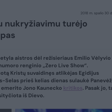
2018 m. spalio 30 d.
su nukryžiavimu turėjo
upas
etyla aistros dėl režisieriaus Emilio Vėlyvio
humoro renginio „Zero Live Show“.
otą Kristų suvaidinęs atlikėjas Egidijus
-Selas prieš kelias dienas sulaukė Panevėž
 emerito Jono Kaunecko
kritikos
. Pasak jo, t
ityčiota iš Dievo.