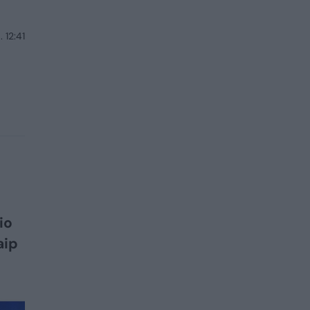
 12:41
io
aip