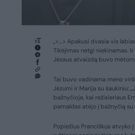
„<...> Apakusi dvasia vis labia
Tikėjimas netgi niekinamas. Ir
Jėzaus atvaizdą buvo mėtom
Tai buvo vadinama meno viršūn
Jėzumi ir Marija su šaukiniu: „
bažnyčioje, kai režisieriaus E
pamaldas atėjo į bažnyčią su l
Popiežius Pranciškus atvyko į 