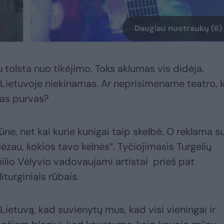
Daugiau nuotraukų (6)
u tolsta nuo tikėjimo. Toks aklumas vis didėja.
 Lietuvoje niekinamas. Ar neprisimename teatro, k
as purvas?
e, net kai kurie kunigai taip skelbė. O reklama s
Jėzau, kokios tavo kelnės“. Tyčiojimasis Turgelių
milio Vėlyvio vadovaujami artistai prieš pat
iturginiais rūbais.
Lietuvą, kad suvienytų mus, kad visi vieningai ir