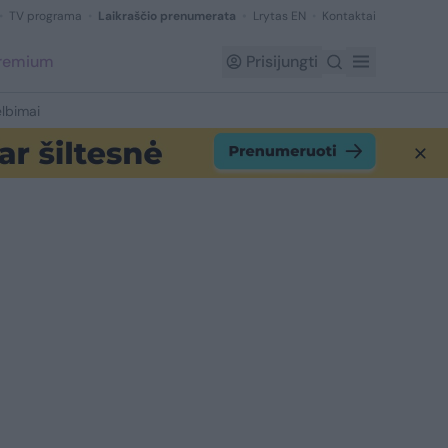
TV programa
Laikraščio prenumerata
Lrytas EN
Kontaktai
Premium
Prisijungti
lbimai