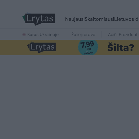
Naujausi
Skaitomiausi
Lietuvos d
Karas Ukrainoje
Žalioji erdvė
Ačiū, Prezident