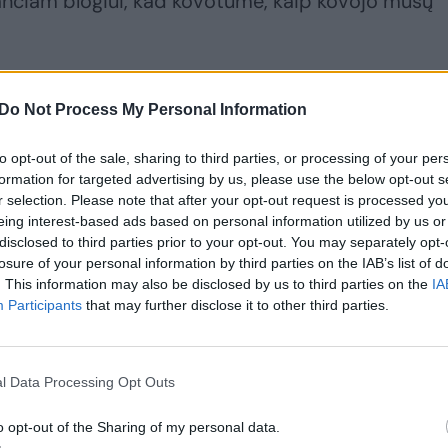
lančiam blogiui, kad kovotume, kaip kovojo mūsų
ažadinti tautos. Vietoje to, po popiežiaus vizito
Do Not Process My Personal Information
josi iš Jėzaus. Apsimetęs Jėzumi Selas įvažiavo į
„Suprantu, kad tai šventvagystė“, – pareiškė jis
to opt-out of the sale, sharing to third parties, or processing of your per
formation for targeted advertising by us, please use the below opt-out s
r selection. Please note that after your opt-out request is processed y
eing interest-based ads based on personal information utilized by us or
disclosed to third parties prior to your opt-out. You may separately opt-
t nesugebėjo išstenėti, kad į tokio dainininko konce
losure of your personal information by third parties on the IAB’s list of
kojos. Jei šitaip dainininkas būtų pasišaipęs iš
. This information may also be disclosed by us to third parties on the
IA
Participants
that may further disclose it to other third parties.
abinęs unitazą ir drebėtų pasislėpęs, nes bijotų
.
l Data Processing Opt Outs
o opt-out of the Sharing of my personal data.