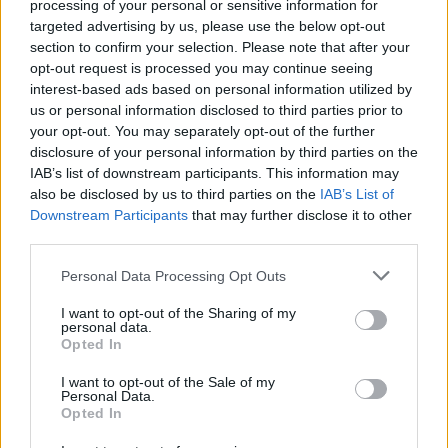
processing of your personal or sensitive information for
net gąsdinimai
nesitikė
targeted advertising by us, please use the below opt-out
section to confirm your selection. Please note that after your
opt-out request is processed you may continue seeing
interest-based ads based on personal information utilized by
us or personal information disclosed to third parties prior to
your opt-out. You may separately opt-out of the further
disclosure of your personal information by third parties on the
Kai turėjo priimti monetas, sulaukėme net
IAB’s list of downstream participants. This information may
replikų, kad dabar teks sėdėti pusę dienos ir
also be disclosed by us to third parties on the
IAB’s List of
Downstream Participants
that may further disclose it to other
skaičiuoti pinigus.
third parties.
Personal Data Processing Opt Outs
Klausimas – jei pats vaikas būtų nuėjęs
I want to opt-out of the Sharing of my
nupirkti svarų ar nebūtų susimokėjęs už jų
personal data.
Opted In
sugalvotą paslaugą? Ne veltui mano šviesios
atminties senelis sakydavo – jei su bankais
I want to opt-out of the Sale of my
Personal Data.
prasidėsi, tai tiktai bėdos turėsi.
Opted In