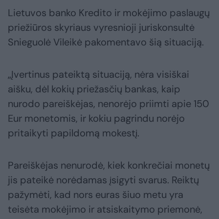
Lietuvos banko Kredito ir mokėjimo paslaugų
priežiūros skyriaus vyresnioji juriskonsultė
Snieguolė Vileikė pakomentavo šią situaciją.
„Įvertinus pateiktą situaciją, nėra visiškai
aišku, dėl kokių priežasčių bankas, kaip
nurodo pareiškėjas, nenorėjo priimti apie 150
Eur monetomis, ir kokiu pagrindu norėjo
pritaikyti papildomą mokestį.
Pareiškėjas nenurodė, kiek konkrečiai monetų
jis pateikė norėdamas įsigyti svarus. Reiktų
pažymėti, kad nors euras šiuo metu yra
teisėta mokėjimo ir atsiskaitymo priemonė,