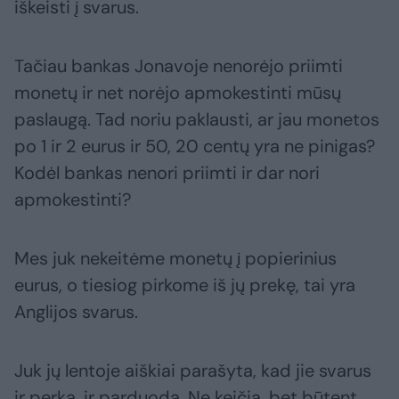
iškeisti į svarus.
Tačiau bankas Jonavoje nenorėjo priimti
monetų ir net norėjo apmokestinti mūsų
paslaugą. Tad noriu paklausti, ar jau monetos
po 1 ir 2 eurus ir 50, 20 centų yra ne pinigas?
Kodėl bankas nenori priimti ir dar nori
apmokestinti?
Mes juk nekeitėme monetų į popierinius
eurus, o tiesiog pirkome iš jų prekę, tai yra
Anglijos svarus.
Juk jų lentoje aiškiai parašyta, kad jie svarus
ir perka, ir parduoda. Ne keičia, bet būtent