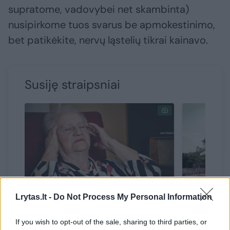
supratome, vadovybei net skambinta)
nusipirkome tuos svarus be apmokestinimo,
bet patikėkite, nervų ląstelių tikrai kainavo.
Susiję straipsniai
Lrytas.lt -
Do Not Process My Personal Information
Sužinojus, ką įsigijo teta,
Būstą su
If you wish to opt-out of the sale, sharing to third parties, or
pasidarė bloga – neatkalbėjo
svajojusi