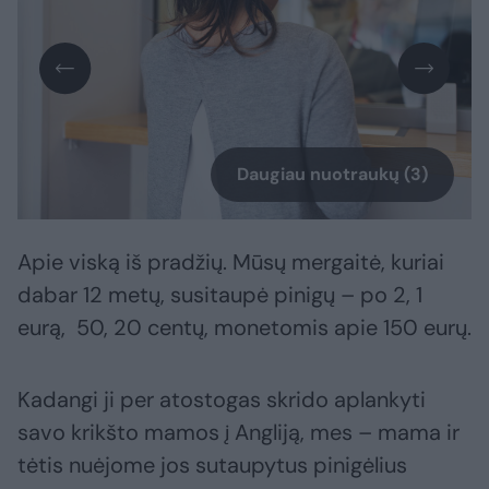
Daugiau nuotraukų (3)
Apie viską iš pradžių. Mūsų mergaitė, kuriai
dabar 12 metų, susitaupė pinigų – po 2, 1
eurą, 50, 20 centų, monetomis apie 150 eurų.
Kadangi ji per atostogas skrido aplankyti
savo krikšto mamos į Angliją, mes – mama ir
tėtis nuėjome jos sutaupytus pinigėlius