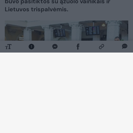
buvo pasitiktos su ąžuolo vainikais ir
Lietuvos trispalvėmis.
Daugiau nuotraukų (4)
Tokią staigmeną suorganizavo Lietuvos
studentų krepšinio lygos (LSKL) prezidentas
Rimantas Cibauskas.