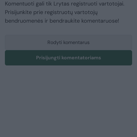
Komentuoti gali tik Lrytas registruoti vartotojai.
Prisijunkite prie registruotų vartotojų
bendruomenės ir bendraukite komentaruose!
Rodyti komentarus
Prisijungti komentatoriams