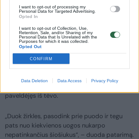
uogų? Aš tikrai neturiu tiek laiko terliotis, jau
I want to opt-out of processing my
Personal Data for Targeted Advertising.
geriau į komposto dėžę suversiu.
Opted In
I want to opt-out of Collection, Use,
Retention, Sale, and/or Sharing of my
„Vaikeli, nesikarščiuok, kam maistingą ir
Personal Data that Is Unrelated with the
Purposes for which it was collected.
vaistingą uogą išmest“, – kuo ramiausiai
Opted Out
krizena anyta.
CONFIRM
Ir pasidalija patirtimi, kaip dorotis su vyrų
Data Deletion
Data Access
Privacy Policy
pedantizmu, kurį, beje, Algelis aiškiai
paveldėjęs iš tėvo.
„Duok žirkles, pasodink prie puodo ir tegu
pats nuo kiekvienos uogos nukarpo
nepatinkančius šiošiukus“, – duoda patarimą.