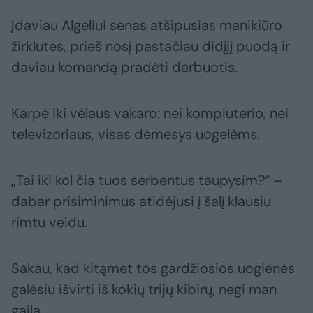
Įdaviau Algeliui senas atšipusias manikiūro
žirklutes, prieš nosį pastačiau didįjį puodą ir
daviau komandą pradėti darbuotis.
Karpė iki vėlaus vakaro: nei kompiuterio, nei
televizoriaus, visas dėmesys uogelėms.
„Tai iki kol čia tuos serbentus taupysim?“ –
dabar prisiminimus atidėjusi į šalį klausiu
rimtu veidu.
Sakau, kad kitąmet tos gardžiosios uogienės
galėsiu išvirti iš kokių trijų kibirų, negi man
gaila.