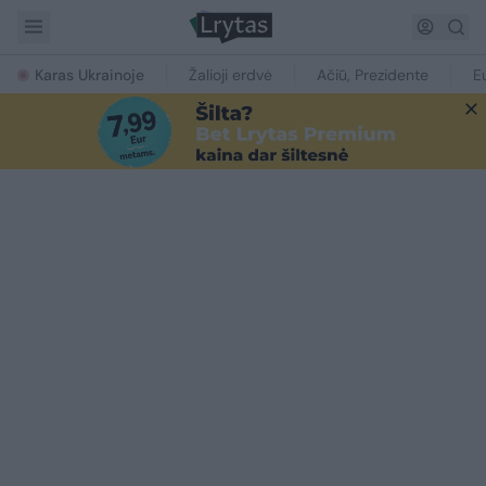
Karas Ukrainoje
Žalioji erdvė
Ačiū, Prezidente
E