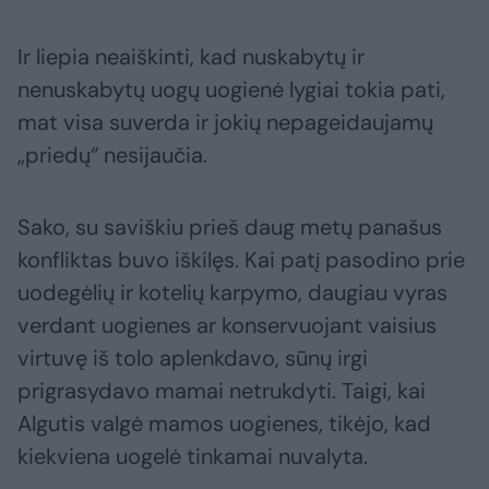
Ir liepia neaiškinti, kad nuskabytų ir
nenuskabytų uogų uogienė lygiai tokia pati,
mat visa suverda ir jokių nepageidaujamų
„priedų“ nesijaučia.
Sako, su saviškiu prieš daug metų panašus
konfliktas buvo iškilęs. Kai patį pasodino prie
uodegėlių ir kotelių karpymo, daugiau vyras
verdant uogienes ar konservuojant vaisius
virtuvę iš tolo aplenkdavo, sūnų irgi
prigrasydavo mamai netrukdyti. Taigi, kai
Algutis valgė mamos uogienes, tikėjo, kad
kiekviena uogelė tinkamai nuvalyta.