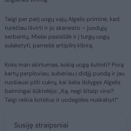
Taigi per patį uogų vajų Algelis priminė, kad
turėčiau išvirti ir jo skanėsto – juodųjų
serbentų. Mielai pasisiūlė ir į turgų uogų
sulakstyti, parnešė artipilnį kibirą.
Koks man skirtumas, kokią uogą šutinti? Porą
kartų perploviau, subėriau į didįjį puodą ir jau
ruošiausi pilti cukrų, kai šalia išdygęs Algelis
baimingai šūktelėjo: „Ką, negi šitaip virsi?
Taigi reikia kotelius ir uodegėles nuskabyt!“
Susiję straipsniai