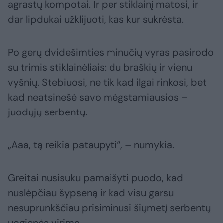
agrastų kompotai. Ir per stiklainį matosi, ir
dar lipdukai užklijuoti, kas kur sukrėsta.
Po gerų dvidešimties minučių vyras pasirodo
su trimis stiklainėliais: du braškių ir vienu
vyšnių. Stebiuosi, ne tik kad ilgai rinkosi, bet
kad neatsinešė savo mėgstamiausios –
juodųjų serbentų.
„Aaa, tą reikia pataupyti“, – numykia.
Greitai nusisuku pamaišyti puodo, kad
nuslėpčiau šypseną ir kad visu garsu
nesuprunkščiau prisiminusi šiųmetį serbentų
uogienės virimą.