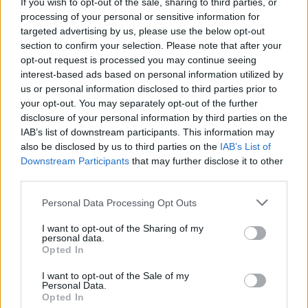
If you wish to opt-out of the sale, sharing to third parties, or
uodegėles? Visą amžių viriau kaip yra, o
processing of your personal or sensitive information for
dabar su kibiru uogų žaisiu pusdienį?
targeted advertising by us, please use the below opt-out
section to confirm your selection. Please note that after your
opt-out request is processed you may continue seeing
Mano pedantiškasis vyras išplėšė iš rankų
interest-based ads based on personal information utilized by
us or personal information disclosed to third parties prior to
cukraus pakelį ir kūnu užstojo puodą, esą kaip
your opt-out. You may separately opt-out of the further
gali būti uogienėje kažkokių nevalgomų
disclosure of your personal information by third parties on the
IAB’s list of downstream participants. This information may
dalykų? Štai jo mama visada nuo serbentų
also be disclosed by us to third parties on the
IAB’s List of
kotelius ir uodegėles nuskabo, užtat uogienės
Downstream Participants
that may further disclose it to other
kokio gardumo! Esą ir tėtis uogų
third parties.
nenuskabytom uodegom nė už ką nevalgytų.
Personal Data Processing Opt Outs
I want to opt-out of the Sharing of my
personal data.
Susinervinu, skambinu anytai ir klausiu, kokių
Opted In
dar nikių josios sūnus turi? Ir kaip su tom
I want to opt-out of the Sale of my
uogienėm? Ką, nejau skabo kiekvieną
Personal Data.
Opted In
serbentą? Ką man dabar daryt su tuo kibiru