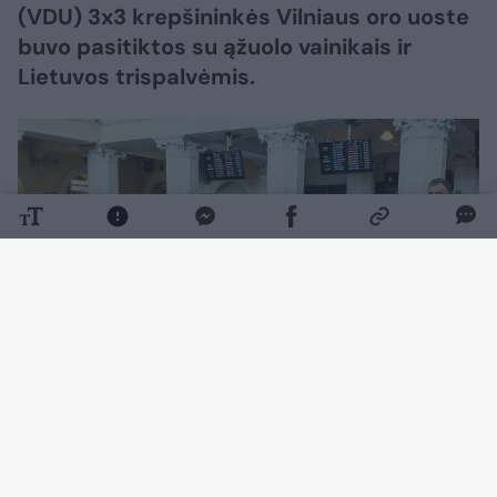
(VDU) 3x3 krepšininkės Vilniaus oro uoste
buvo pasitiktos su ąžuolo vainikais ir
Lietuvos trispalvėmis.
Daugiau nuotraukų (4)
Tokią staigmeną suorganizavo Lietuvos