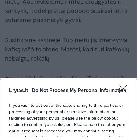
metų. Abu ieškojome rimtos draugystės ir
santykių. Todėl greitai pabodo susirašinėti ir
sutarėme pasimatyti gyvai.
Susitikome kavinėje. Tuo metu jis intensyviai
kažką rašė telefone. Matėsi, kad turi kažkokių
nebaigtų reikalų.
Atrodė šiek tiek susijaudinęs. Tačiau susitikus
mūsų akims jis iškart nušvito.
Lrytas.lt -
Do Not Process My Personal Information
If you wish to opt-out of the sale, sharing to third parties, or
Pokalbis buvo labais malonus. Jis man sakė
processing of your personal or sensitive information for
daug komplimentų, iškart paėmė už rankos.
targeted advertising by us, please use the below opt-out
section to confirm your selection. Please note that after your
Atrodė, kad esame pažįstami ne kelias
opt-out request is processed you may continue seeing
savaites, bet kelis metus.