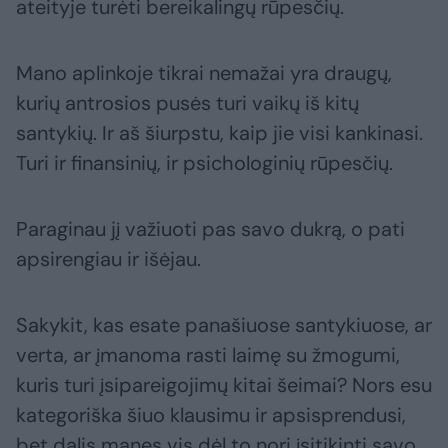
ateityje turėti bereikalingų rūpesčių.
Mano aplinkoje tikrai nemažai yra draugų,
kurių antrosios pusės turi vaikų iš kitų
santykių. Ir aš šiurpstu, kaip jie visi kankinasi.
Turi ir finansinių, ir psichologinių rūpesčių.
Paraginau jį važiuoti pas savo dukrą, o pati
apsirengiau ir išėjau.
Sakykit, kas esate panašiuose santykiuose, ar
verta, ar įmanoma rasti laimę su žmogumi,
kuris turi įsipareigojimų kitai šeimai? Nors esu
kategoriška šiuo klausimu ir apsisprendusi,
bet dalis manęs vis dėl to nori įsitikinti savo