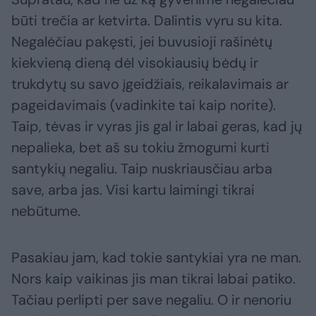
būti trečia ar ketvirta. Dalintis vyru su kita.
Negalėčiau pakęsti, jei buvusioji rašinėtų
kiekvieną dieną dėl visokiausių bėdų ir
trukdytų su savo įgeidžiais, reikalavimais ar
pageidavimais (vadinkite tai kaip norite).
Taip, tėvas ir vyras jis gal ir labai geras, kad jų
nepalieka, bet aš su tokiu žmogumi kurti
santykių negaliu. Taip nuskriausčiau arba
save, arba jas. Visi kartu laimingi tikrai
nebūtume.
Pasakiau jam, kad tokie santykiai yra ne man.
Nors kaip vaikinas jis man tikrai labai patiko.
Tačiau perlipti per save negaliu. O ir nenoriu