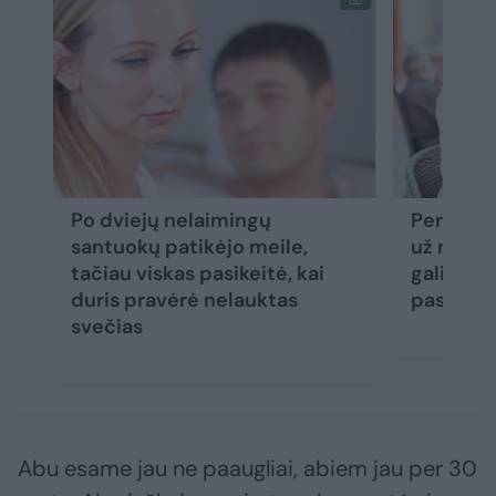
Po dviejų nelaimingų
Per pasi
santuokų patikėjo meile,
už mergi
tačiau viskas pasikeitė, kai
galiausia
duris pravėrė nelauktas
paskutin
svečias
Abu esame jau ne paaugliai, abiem jau per 30