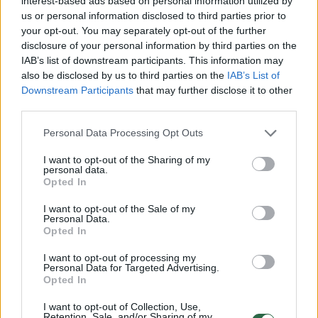
interest-based ads based on personal information utilized by
us or personal information disclosed to third parties prior to
your opt-out. You may separately opt-out of the further
Daug klausinėjo apie mane. Pats buvo nelabai
disclosure of your personal information by third parties on the
IAB’s list of downstream participants. This information may
kalbus. Atrodė, kad kažkas jį kamuoja,
also be disclosed by us to third parties on the
IAB’s List of
neramina. Vis žvilgčiojo į telefoną, muistėsi,
Downstream Participants
that may further disclose it to other
atrodė, kad ta kišenė, kurioje yra mobilus,
third parties.
tiesiog degte dega.
Personal Data Processing Opt Outs
I want to opt-out of the Sharing of my
personal data.
Kai paklausiau jo, kas nutiko, jis užsiminė, kad
Opted In
jo buvusioji neduoda jam ramybės. Labai
I want to opt-out of the Sale of my
nustebau, nes kodėl buvusi turėtų jį trukdyti?
Personal Data.
Opted In
Ar juos vis dar kažkas sieja? Jis atsakė, kad
taip, juos sieja bendras vaikas. Pasirodo, jis
I want to opt-out of processing my
Personal Data for Targeted Advertising.
turi dukrą! Ji šiuo metu turi reikalų, todėl
Opted In
prašo jo vaiką pažiūrėti.
I want to opt-out of Collection, Use,
Retention, Sale, and/or Sharing of my