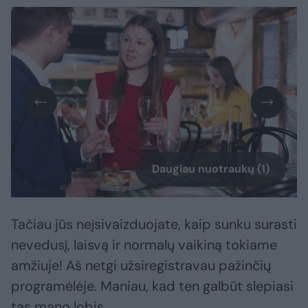
Daugiau nuotraukų (1)
Tačiau jūs neįsivaizduojate, kaip sunku surasti
nevedusį, laisvą ir normalų vaikiną tokiame
amžiuje! Aš netgi užsiregistravau pažinčių
programėlėje. Maniau, kad ten galbūt slepiasi
tas mano lobis.