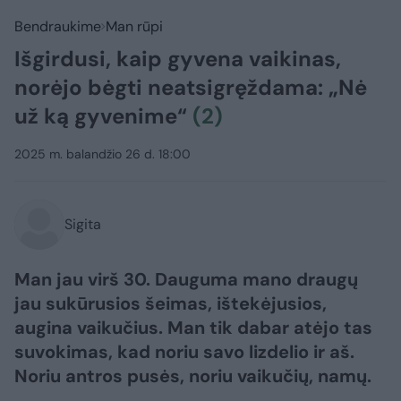
Bendraukime
Man rūpi
Išgirdusi, kaip gyvena vaikinas,
norėjo bėgti neatsigręždama: „Nė
už ką gyvenime“
(2)
2025 m. balandžio 26 d. 18:00
Sigita
Man jau virš 30. Dauguma mano draugų
jau sukūrusios šeimas, ištekėjusios,
augina vaikučius. Man tik dabar atėjo tas
suvokimas, kad noriu savo lizdelio ir aš.
Noriu antros pusės, noriu vaikučių, namų.