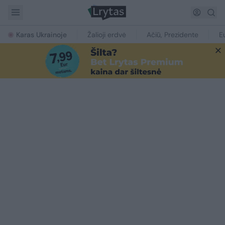
Karas Ukrainoje
Žalioji erdvė
Ačiū, Prezidente
E