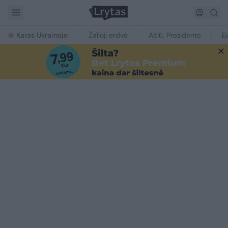
Karas Ukrainoje
Žalioji erdvė
Ačiū, Prezidente
E