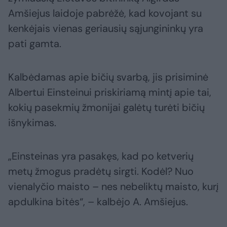
Amšiejus laidoje pabrėžė, kad kovojant su
kenkėjais vienas geriausių sąjungininkų yra
pati gamta.
Kalbėdamas apie bičių svarbą, jis prisiminė
Albertui Einsteinui priskiriamą mintį apie tai,
kokių pasekmių žmonijai galėtų turėti bičių
išnykimas.
„Einsteinas yra pasakęs, kad po ketverių
metų žmogus pradėtų sirgti. Kodėl? Nuo
vienalyčio maisto – nes nebeliktų maisto, kurį
apdulkina bitės“, – kalbėjo A. Amšiejus.