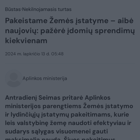
Būstas
Nekilnojamasis turtas
Pakeistame Žemės įstatyme – aibė
naujovių: pažėrė įdomių sprendimų
kiekvienam
2024 m. lapkričio 13 d. 05:48
Aplinkos ministerija
Antradienį Seimas pritarė Aplinkos
ministerijos parengtiems Žemės įstatymo
ir lydinčiųjų įstatymų pakeitimams, kurie
leis valstybinę žemę naudoti efektyviau ir
sudarys sąlygas visuomenei gauti
maksimalią naudą. Šiuos pakeitimus