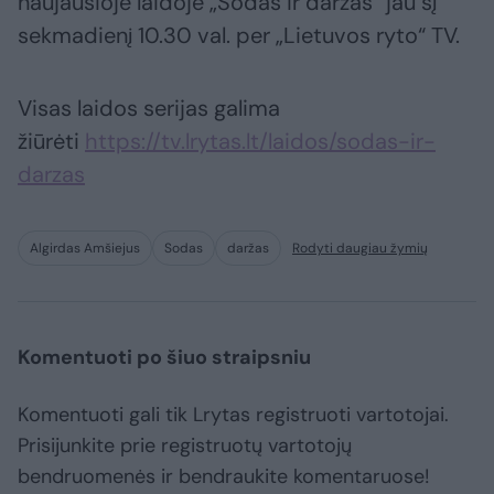
naujausioje laidoje „Sodas ir daržas“ jau šį
sekmadienį 10.30 val. per „Lietuvos ryto“ TV.
Visas laidos serijas galima
žiūrėti
https://tv.lrytas.lt/laidos/sodas-ir-
darzas
Algirdas Amšiejus
Sodas
daržas
Rodyti daugiau žymių
Komentuoti po šiuo straipsniu
Komentuoti gali tik Lrytas registruoti vartotojai.
Prisijunkite prie registruotų vartotojų
bendruomenės ir bendraukite komentaruose!