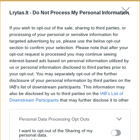
Lrytas.lt
Lrytas.lt -
Do Not Process My Personal Information
If you wish to opt-out of the sale, sharing to third parties, or
Visas laidos serijas galima
processing of your personal or sensitive information for
žiūrėti
https://tv.lrytas.lt/laidos/sodas-ir-
targeted advertising by us, please use the below opt-out
darzas
section to confirm your selection. Please note that after your
opt-out request is processed you may continue seeing
interest-based ads based on personal information utilized by
us or personal information disclosed to third parties prior to
your opt-out. You may separately opt-out of the further
disclosure of your personal information by third parties on the
IAB’s list of downstream participants. This information may
also be disclosed by us to third parties on the
IAB’s List of
Downstream Participants
that may further disclose it to other
third parties.
Personal Data Processing Opt Outs
I want to opt-out of the Sharing of my
Daugiau nuotraukų (7)
personal data.