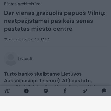
Būstas
Architektūra
Dar vienas gražuolis papuoš Vilnių:
neatpažįstamai pasikeis senas
pastatas miesto centre
2026 m. rugpjūčio 7 d. 12:42
Lrytas.lt
Turto banko skelbtame Lietuvos
Aukščiausiojo Teismo (LAT) pastato,
esančio Vilniuje, Gynėjų g. 6, atnaujinimo
architektūrinio projekto konkurse komisija
atrinko tris geriausiai įvertintus
pasiūlymus: Lietuvos ir Suomijos UAB