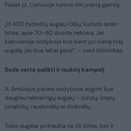
Pasak jo, Lietuvoje turime itin įvairią gamtą.
„Iš 400 žydinčių augalų rūšių, kuriuos lanko
bitės, apie 70–80 duoda nektarą. Jei
kiekvienoje sodyboje bus bent po vieną tokį
augalą, jau bus labai gerai“, – sakė bitininkas.
Sode verta palikti ir laukinį kampelį
A. Amšiejus patarė sodybose auginti kuo
daugiau nektaringų augalų – zundų, izopų,
jonažolių, raudonėlių ar čiobrelių.
Tokie augalai pritraukia ne tik bites, bet ir