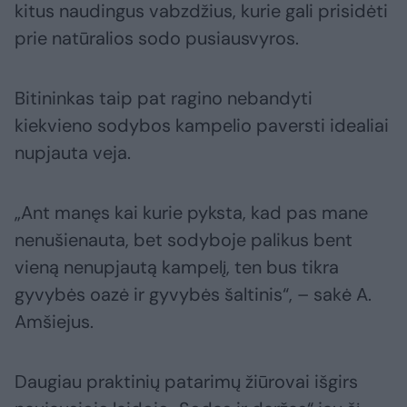
kitus naudingus vabzdžius, kurie gali prisidėti
prie natūralios sodo pusiausvyros.
Bitininkas taip pat ragino nebandyti
kiekvieno sodybos kampelio paversti idealiai
nupjauta veja.
„Ant manęs kai kurie pyksta, kad pas mane
nenušienauta, bet sodyboje palikus bent
vieną nenupjautą kampelį, ten bus tikra
gyvybės oazė ir gyvybės šaltinis“, – sakė A.
Amšiejus.
Daugiau praktinių patarimų žiūrovai išgirs