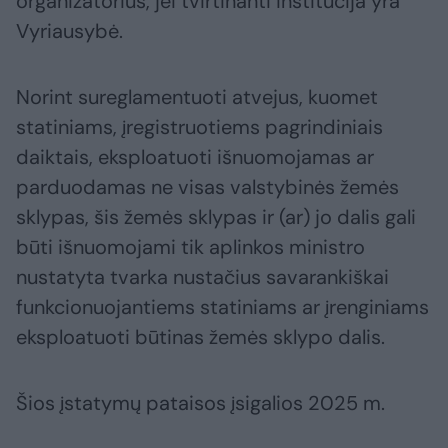
organizatorius, jei tvirtinanti institucija yra
Vyriausybė.
Norint sureglamentuoti atvejus, kuomet
statiniams, įregistruotiems pagrindiniais
daiktais, eksploatuoti išnuomojamas ar
parduodamas ne visas valstybinės žemės
sklypas, šis žemės sklypas ir (ar) jo dalis gali
būti išnuomojami tik aplinkos ministro
nustatyta tvarka nustačius savarankiškai
funkcionuojantiems statiniams ar įrenginiams
eksploatuoti būtinas žemės sklypo dalis.
Šios įstatymų pataisos įsigalios 2025 m.