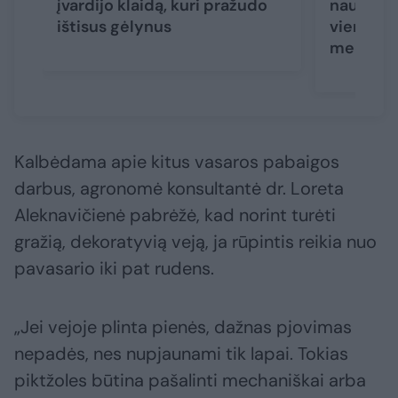
įvardijo klaidą, kuri pražudo
naujas au
ištisus gėlynus
vienos s
medelyne
Kalbėdama apie kitus vasaros pabaigos
darbus, agronomė konsultantė dr. Loreta
Aleknavičienė pabrėžė, kad norint turėti
gražią, dekoratyvią veją, ja rūpintis reikia nuo
pavasario iki pat rudens.
„Jei vejoje plinta pienės, dažnas pjovimas
nepadės, nes nupjaunami tik lapai. Tokias
piktžoles būtina pašalinti mechaniškai arba