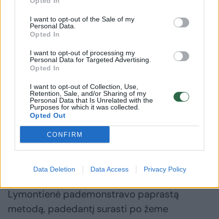
Opted In
I want to opt-out of the Sale of my
Laidos „Sodas ir daržas“ vedėja Kamilė
Personal Data.
Opted In
Lymontienė parodė paprastą būdą, kaip
I want to opt-out of processing my
kurklius išvilioti iš jų urvelių be cheminių
Personal Data for Targeted Advertising.
Opted In
priemonių. Kartu su agronome dr. Loreta
Aleknavičiene ji papasakojo ir apie tai, kaip
I want to opt-out of Collection, Use,
Retention, Sale, and/or Sharing of my
artėjant rudeniui prižiūrėti veją, kad ši išliktų
Personal Data that Is Unrelated with the
Purposes for which it was collected.
graži ir tinkamai pasiruoštų žiemai.
Opted Out
CONFIRM
Paprastas būdas išvilioti kurklius
Data Deletion
Data Access
Privacy Policy
Laidos vedėja ir apželdinimo specialistė K.
Lymontienė pademonstravo paprastą
metodą, padedantį surasti po žeme