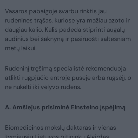
Vasaros pabaigoje svarbu rinktis jau
rudenines trąšas, kuriose yra mažiau azoto ir
daugiau kalio. Kalis padeda stiprinti augalų
audinius bei šaknyną ir pasiruošti šaltesniam
metų laikui.
Rudeninį tręšimą specialistė rekomenduoja
atlikti rugpjūčio antroje pusėje arba rugsėjį, o
ne nukelti iki vėlyvo rudens.
A. Amšiejus prisiminė Einsteino įspėjimą
Biomedicinos mokslų daktaras ir vienas
žymiausių Lietuvos bitininkų Algirdas