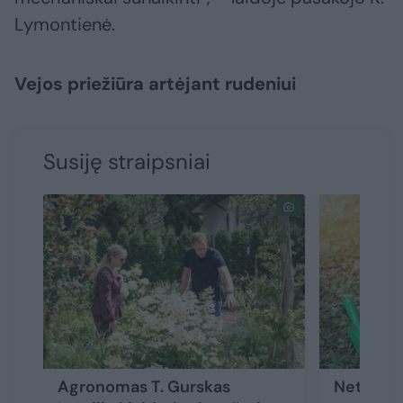
Lymontienė.
Vejos priežiūra artėjant rudeniui
Susiję straipsniai
Agronomas T. Gurskas
Net ir t