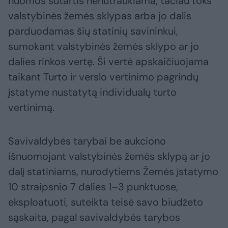
nuomos sutartis nenutraukiama, tačiau toks
valstybinės žemės sklypas arba jo dalis
parduodamas šių statinių savininkui,
sumokant valstybinės žemės sklypo ar jo
dalies rinkos vertę. Ši vertė apskaičiuojama
taikant Turto ir verslo vertinimo pagrindų
įstatyme nustatytą individualų turto
vertinimą.
Savivaldybės tarybai be aukciono
išnuomojant valstybinės žemės sklypą ar jo
dalį statiniams, nurodytiems Žemės įstatymo
10 straipsnio 7 dalies 1–3 punktuose,
eksploatuoti, suteikta teisė savo biudžeto
sąskaita, pagal savivaldybės tarybos