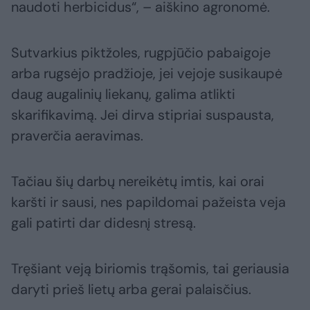
naudoti herbicidus“, – aiškino agronomė.
Sutvarkius piktžoles, rugpjūčio pabaigoje
arba rugsėjo pradžioje, jei vejoje susikaupė
daug augalinių liekanų, galima atlikti
skarifikavimą. Jei dirva stipriai suspausta,
praverčia aeravimas.
Tačiau šių darbų nereikėtų imtis, kai orai
karšti ir sausi, nes papildomai pažeista veja
gali patirti dar didesnį stresą.
Tręšiant veją biriomis trąšomis, tai geriausia
daryti prieš lietų arba gerai palaisčius.