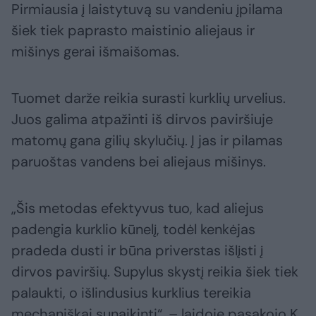
Pirmiausia į laistytuvą su vandeniu įpilama
šiek tiek paprasto maistinio aliejaus ir
mišinys gerai išmaišomas.
Tuomet darže reikia surasti kurklių urvelius.
Juos galima atpažinti iš dirvos paviršiuje
matomų gana gilių skylučių. Į jas ir pilamas
paruoštas vandens bei aliejaus mišinys.
„Šis metodas efektyvus tuo, kad aliejus
padengia kurklio kūnelį, todėl kenkėjas
pradeda dusti ir būna priverstas išlįsti į
dirvos paviršių. Supylus skystį reikia šiek tiek
palaukti, o išlindusius kurklius tereikia
mechaniškai sunaikinti“, – laidoje pasakojo K.