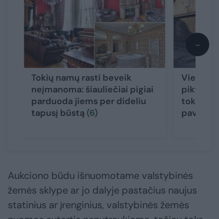
→
Tokių namų rasti beveik
Vietoj m
neįmanoma: šiauliečiai pigiai
piktinant
parduoda jiems per dideliu
tokia sta
tapusį būstą
(6)
pavojin
Aukciono būdu išnuomotame valstybinės
žemės sklype ar jo dalyje pastačius naujus
statinius ar įrenginius, valstybinės žemės