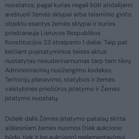
nuostatos, pagal kurias negali būti atidalijami
areštuoti žemės sklypai arba teisminio ginčo
objektu esantys žemės sklypai ir kurios
prieštarauja Lietuvos Respublikos
Konstitucijos 23 straipsnio 1 daliai. Taip pat
keičiant poįstatyminius teisės aktus
nustatytas nesuderinamumas tarp tam tikrų
Administracinių nusižengimo kodekso,
Teritorijų planavimo, statybos ir žemės
valstybinės priežiūros įstatymo ir Žemės
įstatymo nuostatų.
Didelė dalis Žemės įstatymo pataisų skirta
aiškesniam žemės nuomos (tiek aukciono
būdu, tiek ir be aukciono) reglamentavimui.