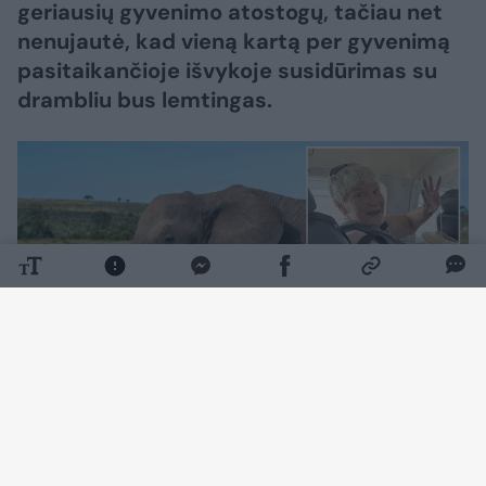
geriausių gyvenimo atostogų, tačiau net
nenujautė, kad vieną kartą per gyvenimą
pasitaikančioje išvykoje susidūrimas su
drambliu bus lemtingas.
Daugiau nuotraukų (2)
Iki pat paskutinės kelionės Gail plačiai keliavo