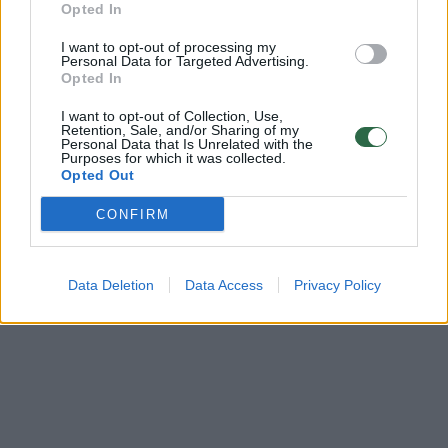
asmenybė kol kas nenustatyta“, – sakė
Opted In
J.Samorokovskaja.
I want to opt-out of processing my
Personal Data for Targeted Advertising.
Opted In
Lietuvos ornitologų draugija yra skelbusi, kad
I want to opt-out of Collection, Use,
lesinti paukščių šiltuoju metų laikotarpiu –
Retention, Sale, and/or Sharing of my
Personal Data that Is Unrelated with the
vėlyvą pavasarį, vasarą ar rudenį – apskritai
Purposes for which it was collected.
Opted Out
nederėtų.
CONFIRM
Data Deletion
Data Access
Privacy Policy