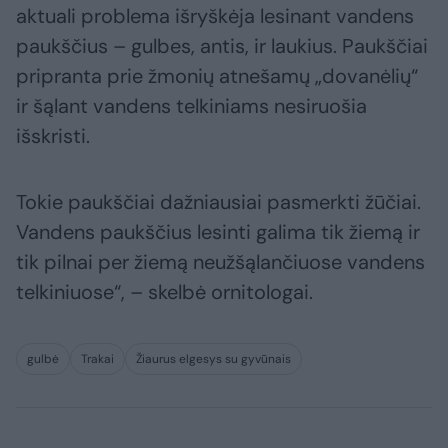
aktuali problema išryškėja lesinant vandens
paukščius – gulbes, antis, ir laukius. Paukščiai
pripranta prie žmonių atnešamų „dovanėlių“
ir šąlant vandens telkiniams nesiruošia
išskristi.
Tokie paukščiai dažniausiai pasmerkti žūčiai.
Vandens paukščius lesinti galima tik žiemą ir
tik pilnai per žiemą neužšąlančiuose vandens
telkiniuose“, – skelbė ornitologai.
gulbė
Trakai
Žiaurus elgesys su gyvūnais