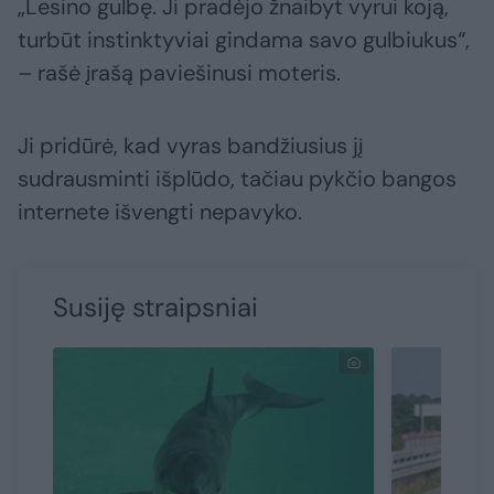
„Lesino gulbę. Ji pradėjo žnaibyt vyrui koją,
turbūt instinktyviai gindama savo gulbiukus“,
– rašė įrašą paviešinusi moteris.
Ji pridūrė, kad vyras bandžiusius jį
sudrausminti išplūdo, tačiau pykčio bangos
internete išvengti nepavyko.
Susiję straipsniai