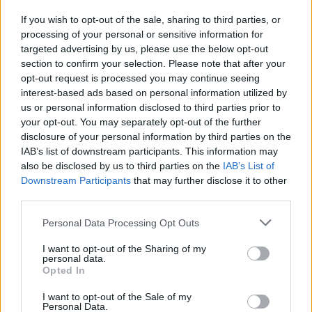
Atpažįstate? Parašykite mums žinutę“, –
If you wish to opt-out of the sale, sharing to third parties, or
socialiniame tinkle ragino GGI.
processing of your personal or sensitive information for
targeted advertising by us, please use the below opt-out
section to confirm your selection. Please note that after your
Vilniaus apskr. VPK Komunikacijos poskyrio
opt-out request is processed you may continue seeing
interest-based ads based on personal information utilized by
vedėja Julija Samorokovskaja portalui lrytas.lt
us or personal information disclosed to third parties prior to
pranešė, kad įvykis policijai žinomas, dėl jo
your opt-out. You may separately opt-out of the further
disclosure of your personal information by third parties on the
pradėtas tyrimas.
IAB’s list of downstream participants. This information may
also be disclosed by us to third parties on the
IAB’s List of
Downstream Participants
that may further disclose it to other
„Soc. tinkle paplitęs vaizdo įrašas, kuriame
third parties.
vyras griebė gulbę už kaklo ir ją metė į ežerą
Personal Data Processing Opt Outs
sulaukė pareigūnų dėmesio. Dėl šio įvykio
policijos pareigūnai pradėjo administracinę
I want to opt-out of the Sharing of my
personal data.
teiseną dėl žiauraus elgesio su laukiniu
Opted In
gyvūnu. Vyksta aplinkybių tikslinimas. Vyro
I want to opt-out of the Sale of my
Personal Data.