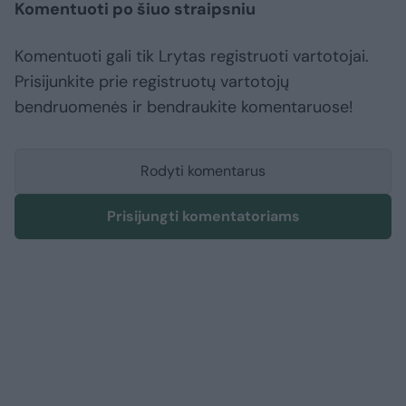
Komentuoti po šiuo straipsniu
Komentuoti gali tik Lrytas registruoti vartotojai.
Prisijunkite prie registruotų vartotojų
bendruomenės ir bendraukite komentaruose!
Rodyti komentarus
Prisijungti komentatoriams