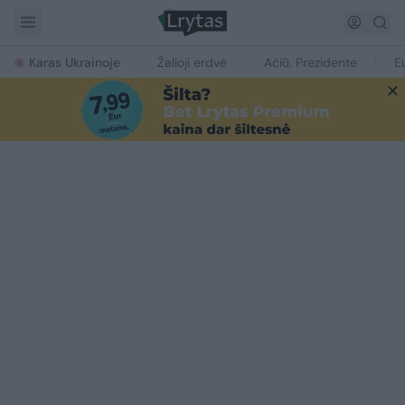
Karas Ukrainoje
Žalioji erdvė
Ačiū, Prezidente
E