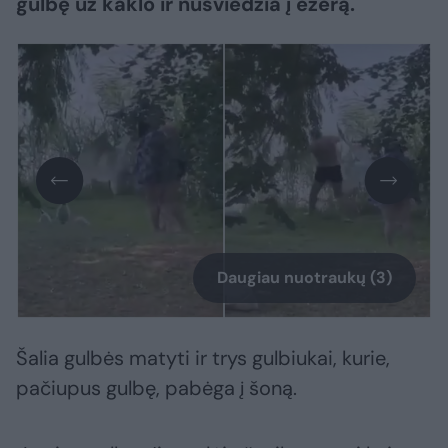
gulbę už kaklo ir nusviedžia į ežerą.
Daugiau nuotraukų (3)
Šalia gulbės matyti ir trys gulbiukai, kurie,
pačiupus gulbę, pabėga į šoną.