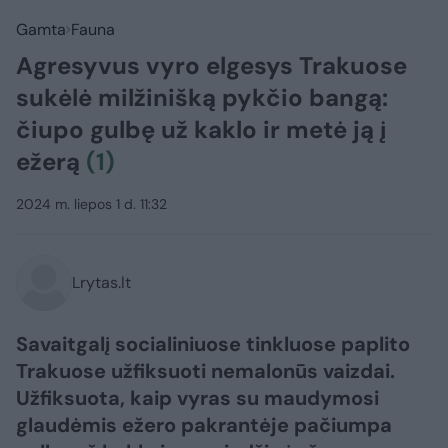
Gamta
Fauna
Agresyvus vyro elgesys Trakuose
sukėlė milžinišką pykčio bangą:
čiupo gulbę už kaklo ir metė ją į
ežerą
(1)
2024 m. liepos 1 d. 11:32
Lrytas.lt
Savaitgalį socialiniuose tinkluose paplito
Trakuose užfiksuoti nemalonūs vaizdai.
Užfiksuota, kaip vyras su maudymosi
glaudėmis ežero pakrantėje pačiumpa