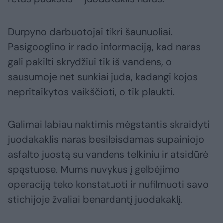
Durpyno darbuotojai tikri šaunuoliai.
Pasigooglino ir rado informaciją, kad naras
gali pakilti skrydžiui tik iš vandens, o
sausumoje net sunkiai juda, kadangi kojos
nepritaikytos vaikščioti, o tik plaukti.
Galimai labiau naktimis mėgstantis skraidyti
juodakaklis naras besileisdamas supainiojo
asfalto juostą su vandens telkiniu ir atsidūrė
spąstuose. Mums nuvykus į gelbėjimo
operaciją teko konstatuoti ir nufilmuoti savo
stichijoje žvaliai benardantį juodakaklį.