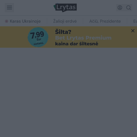
Karas Ukrainoje
Žalioji erdvė
Ačiū, Prezidente
E