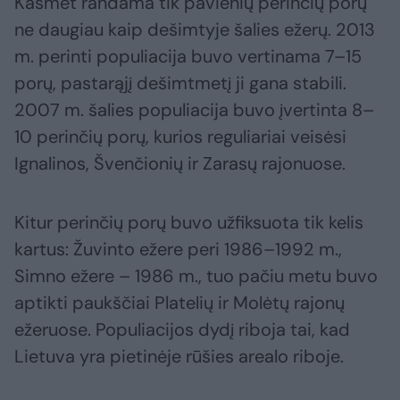
Kasmet randama tik pavienių perinčių porų
ne daugiau kaip dešimtyje šalies ežerų. 2013
m. perinti populiacija buvo vertinama 7–15
porų, pastarąjį dešimtmetį ji gana stabili.
2007 m. šalies populiacija buvo įvertinta 8–
10 perinčių porų, kurios reguliariai veisėsi
Ignalinos, Švenčionių ir Zarasų rajonuose.
Kitur perinčių porų buvo užfiksuota tik kelis
kartus: Žuvinto ežere peri 1986–1992 m.,
Simno ežere – 1986 m., tuo pačiu metu buvo
aptikti paukščiai Platelių ir Molėtų rajonų
ežeruose. Populiacijos dydį riboja tai, kad
Lietuva yra pietinėje rūšies arealo riboje.