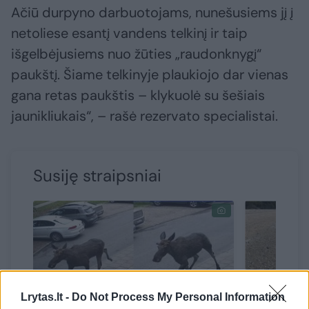
Ačiū durpyno darbuotojams, nunešusiems jį į
netoliese esantį vandens telkinį ir taip
išgelbėjusiems nuo žūties „raudonknygį“
paukštį. Šiame telkinyje plaukiojo dar vienas
gana retas paukštis – klykuolė su šešiais
jaunikliukais“, – rašė rezervato specialistai.
Susiję straipsniai
Lrytas.lt -
Do Not Process My Personal Information