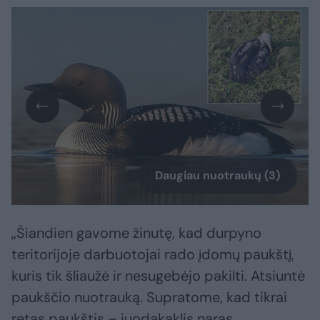
Daugiau nuotraukų (3)
„Šiandien gavome žinutę, kad durpyno
teritorijoje darbuotojai rado įdomų paukštį,
kuris tik šliaužė ir nesugebėjo pakilti. Atsiuntė
paukščio nuotrauką. Supratome, kad tikrai
retas paukštis – juodakaklis naras.