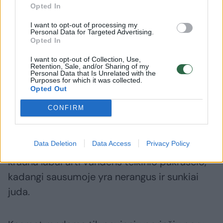
raudonojoje knygoje.
Opted In
I want to opt-out of processing my
Personal Data for Targeted Advertising.
Žiemą paukščio apdaras tampa ne tokio
Opted In
ryškaus kontrasto – vyrauja pilka spalva,
I want to opt-out of Collection, Use,
Retention, Sale, and/or Sharing of my
smakras, kaklo priekis, kūno apačia ir šonai
Personal Data that Is Unrelated with the
Purposes for which it was collected.
šviesesni. Patino ir patelės išvaizda nesiskiria.
Opted Out
CONFIRM
Juodakaklis naras peri švariuose, skaidriuose
ežeruose, kuriuose yra nedidelių salelių arba
Data Deletion
Data Access
Privacy Policy
augalų dalių sąnašų, tinkamų lizdui. Lizdus
krauna labai arti vandens telkinio pakraščio,
kadangi sausumoje yra nerangus ir sunkiai
juda.