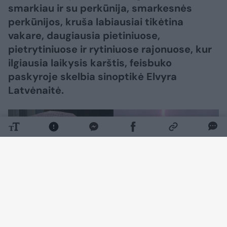
smarkiau ir su perkūnija, smarkesnės
perkūnijos, kruša labiausiai tikėtina
vakare, daugiausia pietiniuose,
pietrytiniuose ir rytiniuose rajonuose, kur
ilgiausia laikysis karštis, feisbuko
paskyroje skelbia sinoptikė Elvyra
Latvėnaitė.