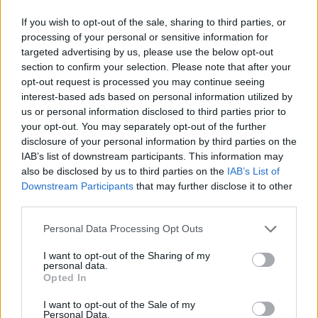
If you wish to opt-out of the sale, sharing to third parties, or
processing of your personal or sensitive information for
Po Vilnių klajojo briedis:
„Paplūdi
targeted advertising by us, please use the below opt-out
jaunas žvėris lakstė prie pat
– tokio 
section to confirm your selection. Please note that after your
daugiabučių
žydėjimo
opt-out request is processed you may continue seeing
nepamena
interest-based ads based on personal information utilized by
gyvūnai
us or personal information disclosed to third parties prior to
your opt-out. You may separately opt-out of the further
disclosure of your personal information by third parties on the
IAB’s list of downstream participants. This information may
also be disclosed by us to third parties on the
IAB’s List of
Downstream Participants
that may further disclose it to other
Juodakaklis naras – stambus vandens
third parties.
paukštis, kurio apdaras perėjimo laikotarpiu
Personal Data Processing Opt Outs
yra itin kontrastingas – vyrauja juoda spalva,
I want to opt-out of the Sharing of my
nugaroje ir kūno šonuose išmarginta baltomis
personal data.
Opted In
dėmėmis, krūtinėje ir kaklo šonuose matomi
smulkūs balti dryželiai, rašoma Lietuvos
I want to opt-out of the Sale of my
Personal Data.