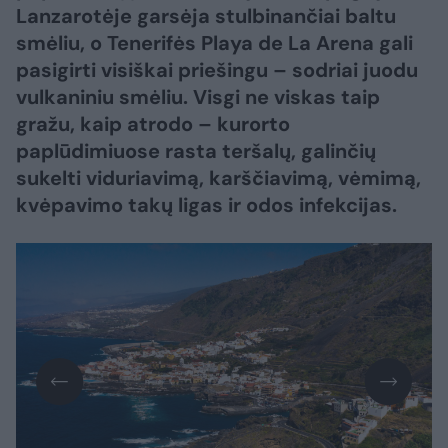
Lanzarotėje garsėja stulbinančiai baltu
smėliu, o Tenerifės Playa de La Arena gali
pasigirti visiškai priešingu – sodriai juodu
vulkaniniu smėliu. Visgi ne viskas taip
gražu, kaip atrodo – kurorto
paplūdimiuose rasta teršalų, galinčių
sukelti viduriavimą, karščiavimą, vėmimą,
kvėpavimo takų ligas ir odos infekcijas.