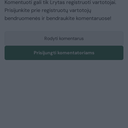
Komentuoti gali tik Lrytas registruoti vartotojai.
Prisijunkite prie registruotų vartotojų
bendruomenės ir bendraukite komentaruose!
Rodyti komentarus
Prisijungti komentatoriams