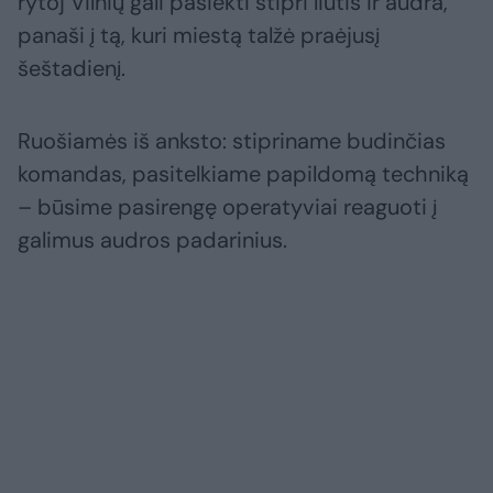
rytoj Vilnių gali pasiekti stipri liūtis ir audra,
panaši į tą, kuri miestą talžė praėjusį
šeštadienį.
Ruošiamės iš anksto: stipriname budinčias
komandas, pasitelkiame papildomą techniką
– būsime pasirengę operatyviai reaguoti į
galimus audros padarinius.