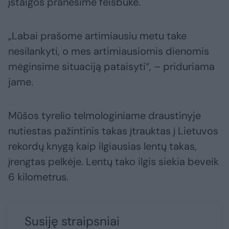
įstaigos pranešime feisbuke.
„Labai prašome artimiausiu metu take
nesilankyti, o mes artimiausiomis dienomis
mėginsime situaciją pataisyti“, – priduriama
jame.
Mūšos tyrelio telmologiniame draustinyje
nutiestas pažintinis takas įtrauktas į Lietuvos
rekordų knygą kaip ilgiausias lentų takas,
įrengtas pelkėje. Lentų tako ilgis siekia beveik
6 kilometrus.
Susiję straipsniai