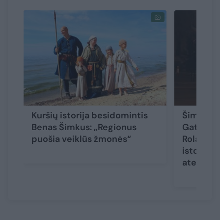
Kuršių istorija besidomintis
Šimtame
Benas Šimkus: „Regionus
Gataučiu
puošia veiklūs žmonės“
Rolandas
istorijų 
ateities