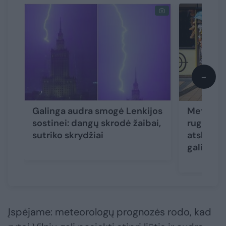
→
Galinga audra smogė Lenkijos
Meteorol
sostinei: dangų skrodė žaibai,
rugpjūči
sutriko skrydžiai
atskleidė
gali nust
Įspėjame: meteorologų prognozės rodo, kad