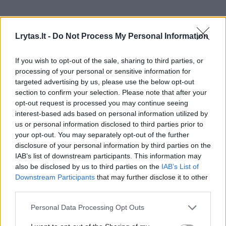
Lrytas.lt -
Do Not Process My Personal Information
If you wish to opt-out of the sale, sharing to third parties, or
processing of your personal or sensitive information for
targeted advertising by us, please use the below opt-out
section to confirm your selection. Please note that after your
opt-out request is processed you may continue seeing
interest-based ads based on personal information utilized by
us or personal information disclosed to third parties prior to
your opt-out. You may separately opt-out of the further
disclosure of your personal information by third parties on the
IAB’s list of downstream participants. This information may
also be disclosed by us to third parties on the
IAB’s List of
Antradienį, rugpjūčio 11 d. daug kur lis, gausiau
Downstream Participants
that may further disclose it to other
ir su perkūnija naktį. Vėjas naktį pietų,
third parties.
pietvakarių, dieną pietvakarių, vakarų 7–12
Personal Data Processing Opt Outs
m/s, dieną gūsiai 15–17 m/s. Naktį 15–17°C,