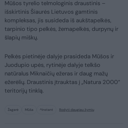
Mūšos tyrelio telmologinis draustinis –
išskirtinis Šiaurės Lietuvos gamtinis
kompleksas, jis susideda iš aukštapelkės,
tarpinio tipo pelkės, žemapelkės, durpynų ir
šlapių miškų.
Pelkės pietinėje dalyje prasideda Mūšos ir
Juodupio upės, rytinėje dalyje telkšo
natūralus Miknaičių ežeras ir daug mažų
ežerėlių. Draustinis įtrauktas į „Natura 2000“
teritorijų tinklą.
Žagarė
Mūša
^Instant
Rodyti daugiau žymių