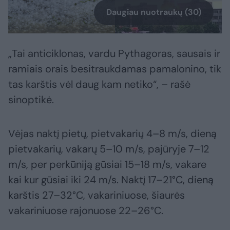
Daugiau nuotraukų (30)
„Tai anticiklonas, vardu Pythagoras, sausais ir
ramiais orais besitraukdamas pamalonino, tik
tas karštis vėl daug kam netiko“, – rašė
sinoptikė.
Vėjas naktį pietų, pietvakarių 4–8 m/s, dieną
pietvakarių, vakarų 5–10 m/s, pajūryje 7–12
m/s, per perkūniją gūsiai 15–18 m/s, vakare
kai kur gūsiai iki 24 m/s. Naktį 17–21°C, dieną
karštis 27–32°C, vakariniuose, šiaurės
vakariniuose rajonuose 22–26°C.