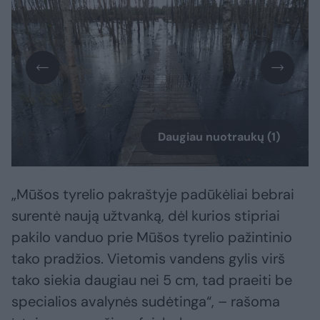
Daugiau nuotraukų (1)
„Mūšos tyrelio pakraštyje padūkėliai bebrai
surentė naują užtvanką, dėl kurios stipriai
pakilo vanduo prie Mūšos tyrelio pažintinio
tako pradžios. Vietomis vandens gylis virš
tako siekia daugiau nei 5 cm, tad praeiti be
specialios avalynės sudėtinga“, – rašoma