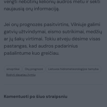
vengti nebūtinų kelionių audros metu ir sekti
naujausią orų informaciją.
Jei orų prognozės pasitvirtins, Vilniuje galimi
gatvių užtvindymai, eismo sutrikimai, medžių
ar jų šakų virtimai. Tokiu atveju dėsime visas
pastangas, kad audros padarinius
pašalintume kuo greičiau.
sinoptikai
Orų prognozė
Lietuvos hidrometeorologijos tarnyba
Rodyti daugiau žymių
Komentuoti po šiuo straipsniu