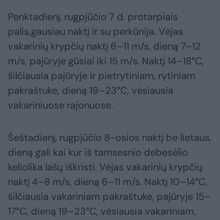
Penktadienį, rugpjūčio 7 d. protarpiais
palis,gausiau naktį ir su perkūnija. Vėjas
vakarinių krypčių naktį 6–11 m/s, dieną 7–12
m/s, pajūryje gūsiai iki 15 m/s. Naktį 14–18°C,
šilčiausia pajūryje ir pietrytiniam, rytiniam
pakraštuke, dieną 19–23°C, vėsiausia
vakariniuose rajonuose.
Šeštadienį, rugpjūčio 8-osios naktį be lietaus,
dieną gali kai kur iš tamsesnio debesėlio
keliolika lašų iškristi. Vėjas vakarinių krypčių
naktį 4–8 m/s, dieną 6–11 m/s. Naktį 10–14°C,
šilčiausia vakariniam pakraštuke, pajūryje 15–
17°C, dieną 19–23°C, vėsiausia vakariniam,