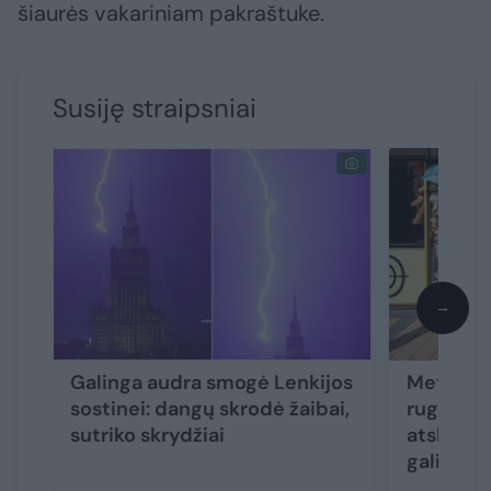
šiaurės vakariniam pakraštuke.
Susiję straipsniai
→
Galinga audra smogė Lenkijos
Meteorol
sostinei: dangų skrodė žaibai,
rugpjūči
sutriko skrydžiai
atskleidė
gali nust