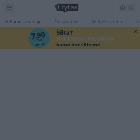
Karas Ukrainoje
Žalioji erdvė
Ačiū, Prezidente
E