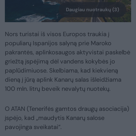
Daugiau nuotraukų (3)
Nors turistai iš visos Europos traukia į
populiarų Ispanijos salyną prie Maroko
pakrantės, aplinkosaugos aktyvistai paskelbė
griežtą įspėjimą dėl vandens kokybės jo
paplūdimiuose. Skelbiama, kad kiekvieną
dieną į jūrą aplink Kanarų salas išleidžiama
100 mln. litrų beveik nevalytų nuotekų.
O ATAN (Tenerifės gamtos draugų asociacija)
įspėjo, kad „maudytis Kanarų salose
pavojinga sveikatai“.