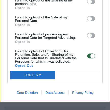
I want to opt-out of the Sharing of my
dieną 18–23°C. Trečiadienį, rugpjūčio 12 d. be
personal data.
Opted In
ženklesnio lietaus. Vėjas vakarų 7–12 m/s,
gūsiai 15 m/s, pajūryje gūsiai 17 m/s. Naktį 11–
I want to opt-out of the Sale of my
Personal Data.
14°C, pajūryje 15–17°C, dieną 19–23°C.
Opted In
I want to opt-out of processing my
Personal Data for Targeted Advertising.
sinoptikai
Orų prognozė
Lietuvos hidrometeorologijos tarnyba
Opted In
Rodyti daugiau žymių
I want to opt-out of Collection, Use,
Retention, Sale, and/or Sharing of my
Personal Data that Is Unrelated with the
Purposes for which it was collected.
Opted Out
Komentuoti po šiuo straipsniu
CONFIRM
Komentuoti gali tik Lrytas registruoti vartotojai.
Prisijunkite prie registruotų vartotojų
Data Deletion
Data Access
Privacy Policy
bendruomenės ir bendraukite komentaruose!