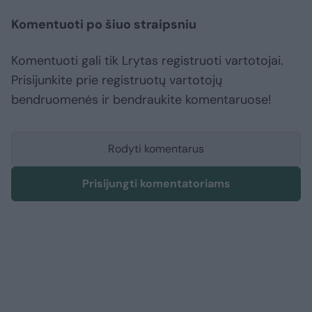
Komentuoti po šiuo straipsniu
Komentuoti gali tik Lrytas registruoti vartotojai.
Prisijunkite prie registruotų vartotojų
bendruomenės ir bendraukite komentaruose!
Rodyti komentarus
Prisijungti komentatoriams