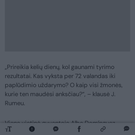
„Prireikia kelių dienų, kol gaunami tyrimo
rezultatai. Kas vyksta per 72 valandas iki
paplūdimio uždarymo? O kaip visi žmonės,
kurie ten maudėsi anksčiau?“, – klausė J.
Rumeu.
Viena vietinė gyventoja Alba Domínguez
laikraščiui „El Diario“ pasakojo, kad vis