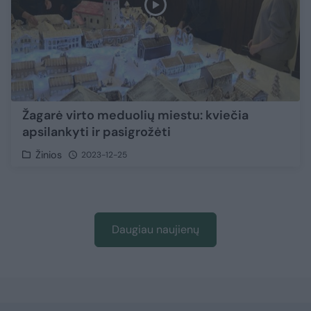
Žagarė virto meduolių miestu: kviečia
apsilankyti ir pasigrožėti
Žinios
2023-12-25
Daugiau naujienų