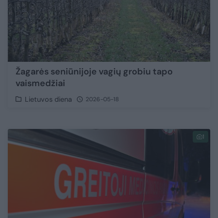
Žagarės seniūnijoje vagių grobiu tapo
vaismedžiai
Lietuvos diena
2026-05-18
1