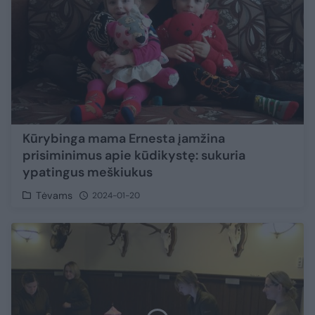
Kūrybinga mama Ernesta įamžina
prisiminimus apie kūdikystę: sukuria
ypatingus meškiukus
Tėvams
2024-01-20