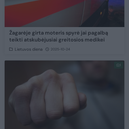
Žagarėje girta moteris spyrė jai pagalbą
teikti atskubėjusiai greitosios medikei
Lietuvos diena
2025-10-24
1