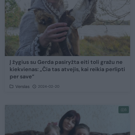
Į žygius su Gerda pasiryžta eiti toli gražu ne
kiekvienas: „Čia tas atvejis, kai reikia perlipti
per save“
Verslas
2024-02-20
5