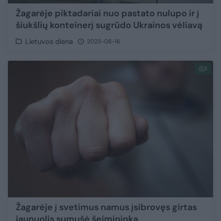
Žagarėje piktadariai nuo pastato nulupo ir į
šiukšlių konteinerį sugrūdo Ukrainos vėliavą
Lietuvos diena
2025-08-16
1
Žagarėje į svetimus namus įsibrovęs girtas
jaunuolis sumušė šeimininką