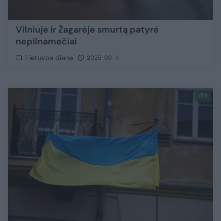
Vilniuje ir Žagarėje smurtą patyrė
nepilnamečiai
Lietuvos diena
2025-09-11
1