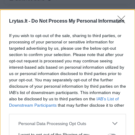
9
Lrytas.lt -
Do Not Process My Personal Information
If you wish to opt-out of the sale, sharing to third parties, or
processing of your personal or sensitive information for
targeted advertising by us, please use the below opt-out
section to confirm your selection. Please note that after your
opt-out request is processed you may continue seeing
interest-based ads based on personal information utilized by
us or personal information disclosed to third parties prior to
your opt-out. You may separately opt-out of the further
disclosure of your personal information by third parties on the
IAB’s list of downstream participants. This information may
also be disclosed by us to third parties on the
IAB’s List of
Pamilusi Šiaurės Lietuvoje esantį miestelį
Downstream Participants
that may further disclose it to other
britė čia sukvietė žmones iš visos šalies:
third parties.
„Kitur taip nebūna“
Personal Data Processing Opt Outs
Verslas
2025-03-10
I want to opt-out of the Sharing of my