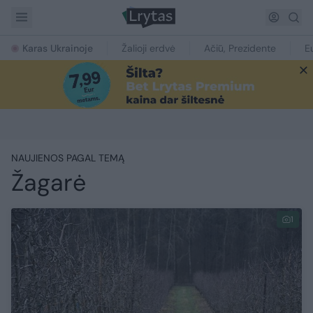
Karas Ukrainoje
Žalioji erdvė
Ačiū, Prezidente
E
NAUJIENOS PAGAL TEMĄ
Žagarė
1