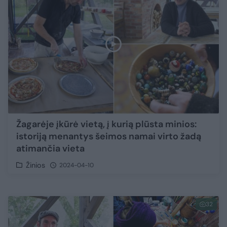
Žagarėje įkūrė vietą, į kurią plūsta minios:
istoriją menantys šeimos namai virto žadą
atimančia vieta
Žinios
2024-04-10
32